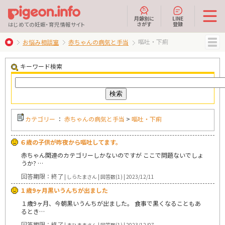
月齢別に
LINE
さがす
登録
はじめての妊娠・育児情報サイト
嘔吐・下痢
お悩み相談室
赤ちゃんの病気と手当
MENU
キーワード検索
カテゴリー
：
赤ちゃんの病気と手当
>
嘔吐・下痢
６歳の子供が昨夜から嘔吐してます。
赤ちゃん関連のカテゴリーしかないのですが ここで問題ないでしょ
うか? …
回答期限：終了
| しらたまさん | 回答数(1) | 2023/12/11
１歳9ヶ月黒いうんちが出ました
１歳9ヶ月、今朝黒いうんちが出ました。 食事で黒くなることもあ
るとき…
回答期限：終了
| まひままさん | 回答数(1) | 2023/12/07