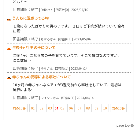
ともと…
回答期限：終了
| RoRoさん | 回答数(0) | 2023/06/10
うんちに混ざってる物
１歳になったばかりの男の子です。 ２日ほど下痢が続いていて 徐々
に固…
回答期限：終了
| ちはるさん | 回答数(1) | 2023/05/06
生後4ヶ月 男の子について
生後4ヶ月になる男の子を育てています。そこで質問なのですが、
ここ数日…
回答期限：終了
| ゆちさん | 回答数(1) | 2023/04/14
赤ちゃんの便秘による嘔吐について
10ヶ月の赤ちゃんなんですが3週間前から嘔吐をしていて、最初は
風邪による…
回答期限：終了
| マイタスさん | 回答数(1) | 2023/04/14
前の10件
01
02
03
04
05
06
07
08
09
10
次の10件