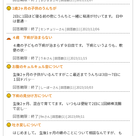
1歳2ヶ月の子供のうんちが
2日に1回ほど寝る前の夜にうんちと一緒に粘液が付いてます。 日中
は普通…
回答期限：終了
| センチュリーさん | 回答数(1) | 2023/12/06
４歳 下痢が治まらない
４歳の子どもの下痢が治まらず９日目です。 下痢というよりも、軟
便の状…
回答期限：終了
| りおさん | 回答数(1) | 2023/11/15
お腹のキュルキュル音について
生後2ヶ月の子供がいるんですがここ最近までうんちは3日〜7日に
１回ドバッ…
回答期限：終了
| しーぼーさん | 回答数(1) | 2023/10/03
下痢の見分け方について
生後2ヶ月、混合で育ててます。 いつもは便秘で2日に1回綿棒浣腸
で出し…
回答期限：終了
| fmさん | 回答数(1) | 2023/09/11
吐き戻しについて
はじめまして。 生後1ヶ月の娘のことについて相談なんですが、 も