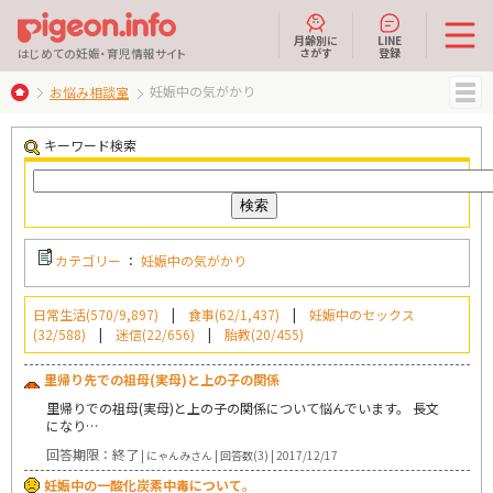
月齢別に
LINE
さがす
登録
はじめての妊娠・育児情報サイト
妊娠中の気がかり
お悩み相談室
MENU
キーワード検索
カテゴリー
：
妊娠中の気がかり
日常生活(570/9,897)
|
食事(62/1,437)
|
妊娠中のセックス
(32/588)
|
迷信(22/656)
|
胎教(20/455)
里帰り先での祖母(実母)と上の子の関係
里帰りでの祖母(実母)と上の子の関係について悩んでいます。 長文
になり…
回答期限：終了
| にゃんみさん | 回答数(3) | 2017/12/17
妊娠中の一酸化炭素中毒について。