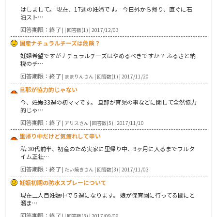
はしまして。 現在、17週の妊婦です。 今日外から帰り、直ぐに石
油スト…
回答期限：終了
| | 回答数(1) | 2017/12/03
国産ナチュラルチーズは危険？
妊婦希望ですがナチュラルチーズはやめるべきですか？ ふるさと納
税のチ…
回答期限：終了
| ままりんさん | 回答数(1) | 2017/11/20
旦那が協力的じゃない
今、妊娠33週の初ママです。 旦那が育児の事などに関して全然協力
的じゃ…
回答期限：終了
| アリスさん | 回答数(5) | 2017/11/10
里帰り中だけど気疲れして辛い
私:30代前半、初産のため実家に里帰り中、9ヶ月に入るまでフルタ
イム正社…
回答期限：終了
| たい焼きさん | 回答数(3) | 2017/11/03
妊娠初期の防水スプレーについて
現在二人目妊娠中で５週になります。 娘が保育園に行ってる間にと
溜ま…
回答期限：終了
| | 回答数(3) | 2017/09/09