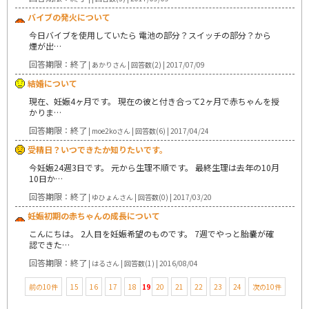
バイブの発火について
今日バイブを使用していたら 電池の部分？スイッチの部分？から
煙が出…
回答期限：終了
| あかりさん | 回答数(2) | 2017/07/09
結婚について
現在、妊娠4ヶ月です。 現在の彼と付き合って2ヶ月で赤ちゃんを授
かりま…
回答期限：終了
| moe2koさん | 回答数(6) | 2017/04/24
受精日？いつできたか知りたいです。
今妊娠24週3日です。 元から生理不順です。 最終生理は去年の10月
10日か…
回答期限：終了
| ゆひょんさん | 回答数(0) | 2017/03/20
妊娠初期の赤ちゃんの成長について
こんにちは。 2人目を妊娠希望のものです。 7週でやっと胎嚢が確
認できた…
回答期限：終了
| はるさん | 回答数(1) | 2016/08/04
前の10件
15
16
17
18
19
20
21
22
23
24
次の10件