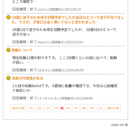
ところ陽性で…
回答期限：終了
| ayさん | 回答数(0) | 2023/04/21
38週に逆子のため帝王切開予定でしたが当日のエコーで逆子が治りまし
た。ですが、子宮口は全く開いてないと言われました…
38週1日で逆子のため帝王切開予定でしたが、 38週0日のエコーで
逆子が治っ…
回答期限：終了
| Ayaさん | 回答数(0) | 2022/10/14
胎動について
現在妊娠22週の初マタです。 ここ2日間くらい以前に比べて、胎動
が弱い、…
回答期限：終了
| はるさん | 回答数(1) | 2022/09/05
流産の可能性がある
1人目の妊娠8w5dです。 6週頃に胎嚢が確認でき、今日は心拍確認
で検診に行…
回答期限：終了
| さっちゃんさん | 回答数(0) | 2022/08/09
前の10件
01
02
03
04
05
06
07
08
09
10
次の10件