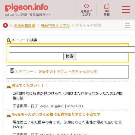
月齢別に
LINE
さがす
登録
はじめての妊娠・育児情報サイト
赤ちゃんの状態
お悩み相談室
妊娠中のトラブル
MENU
キーワード検索
カテゴリー
：
妊娠中のトラブル
>
赤ちゃんの状態
教えてください！！！
2週間程前に胎嚢が見つけられ 心拍はまだわからなかったため1週間
後に検…
回答期限：終了
| みさん | 回答数(0) | 2024/02/14
8w赤ちゃんが小さく心拍にも異常ありすごく不安です
現在第二子を妊娠中の者です。 流産になる可能性が極めて高いと言
われ不…
回答期限：終了
| はるかさん | 回答数(0) | 2023/12/28