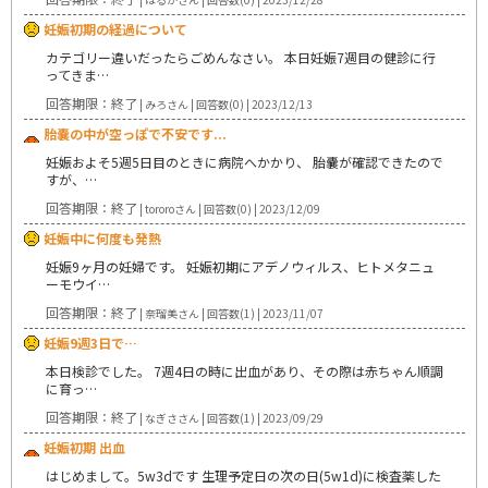
妊娠初期の経過について
カテゴリー違いだったらごめんなさい。 本日妊娠7週目の健診に行
ってきま…
回答期限：終了
| みろさん | 回答数(0) | 2023/12/13
胎嚢の中が空っぽで不安です...
妊娠およそ5週5日目のときに病院へかかり、 胎嚢が確認できたので
すが、…
回答期限：終了
| tororoさん | 回答数(0) | 2023/12/09
妊娠中に何度も発熱
妊娠9ヶ月の妊婦です。 妊娠初期にアデノウィルス、ヒトメタニュ
ーモウイ…
回答期限：終了
| 奈瑠美さん | 回答数(1) | 2023/11/07
妊娠9週3日で…
本日検診でした。 7週4日の時に出血があり、その際は赤ちゃん順調
に育っ…
回答期限：終了
| なぎささん | 回答数(1) | 2023/09/29
妊娠初期 出血
はじめまして。5w3dです 生理予定日の次の日(5w1d)に検査薬した