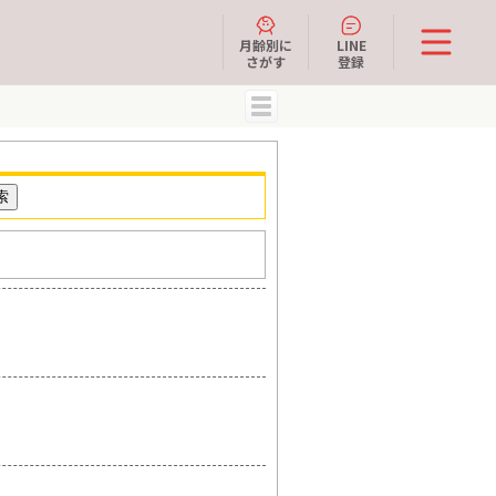
月齢別に
LINE
さがす
登録
MENU