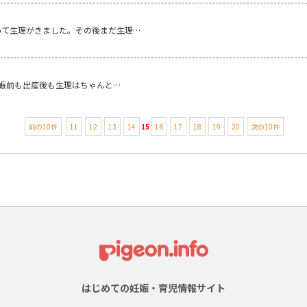
初めて生理がきました。その後まだ生理…
 妊娠前も出産後も生理はちゃんと…
前の10件
11
12
13
14
15
16
17
18
19
20
次の10件
はじめての妊娠・育児情報サイト