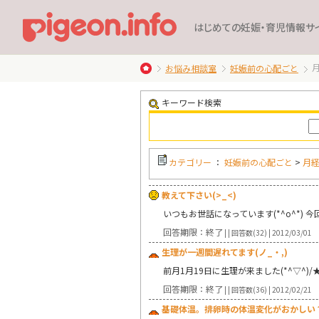
はじめての妊娠・育児情報サ
お悩み相談室
妊娠前の心配ごと
キーワード検索
カテゴリー
：
妊娠前の心配ごと
>
月
教えて下さい(>_<)
いつもお世話になっています(*^o^*)
回答期限：終了
| | 回答数(32) | 2012/03/01
生理が一週間遅れてます(ノ_・,)
前月1月19日に生理が来ました(*^▽^
回答期限：終了
| | 回答数(36) | 2012/02/21
基礎体温。排卵時の体温変化がおかしい