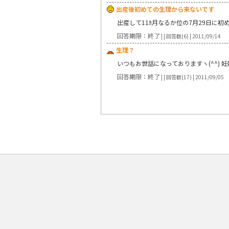
出産後初めての生理から来ないです
出産して11ｶ月なるか位の7月29日に
回答期限：終了
| | 回答数(6) | 2011/09/14
生理？
いつもお世話になっておりますヽ(^^)
回答期限：終了
| | 回答数(17) | 2011/09/05