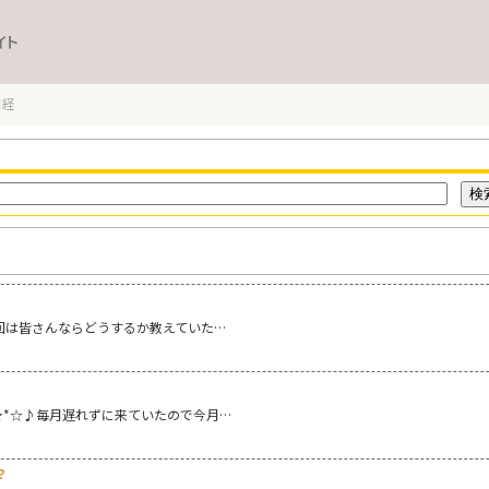
イト
月経
経
 今回は皆さんならどうするか教えていた…
)/★*☆♪毎月遅れずに来ていたので今月…
？