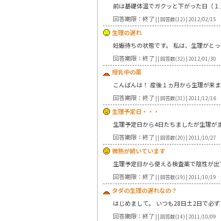
前は基礎体温でガクッと下がった日（１
回答期限：終了
| | 回答数(12) | 2012/02/15
生理の遅れ
妊娠待ちの状態です。 私は、生理がと
回答期限：終了
| | 回答数(32) | 2012/01/30
授乳中の薬
こんばんは！ 産後１ヵ月から生理が来ま
回答期限：終了
| | 回答数(31) | 2011/12/16
生理予定日・・・
生理予定日から4日たちましたが生理が
回答期限：終了
| | 回答数(20) | 2011/10/27
微熱が続いています
生理予定日から使える検査薬で陰性が出
回答期限：終了
| | 回答数(19) | 2011/10/19
タダの生理の遅れなの？
はじめまして。 いつも28日±2日で必
回答期限：終了
| | 回答数(14) | 2011/10/09