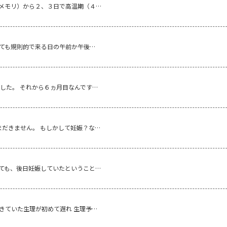
メモリ）から２、３日で高温期（４…
っても規則的で来る日の午前か午後…
した。 それから６ヵ月目なんです…
まだきません。 もしかして妊娠？な…
ても、後日妊娠していたということ…
ずきていた生理が初めて遅れ 生理予…