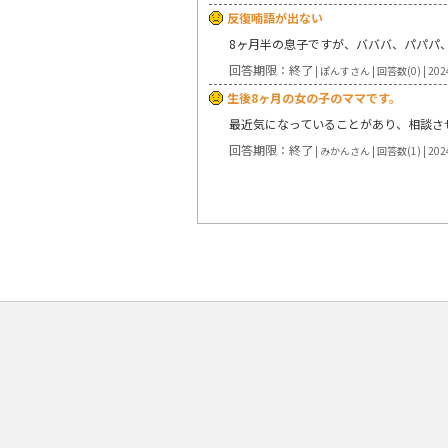
反復喃語が出ない
8ヶ月半の息子ですが、バババ、パパパ
回答期限：終了
| ぽんすさん | 回答数(0) | 202
生後8ヶ月の女の子のママです。
最近気になっていることがあり、相談さ
回答期限：終了
| みかんさん | 回答数(1) | 202