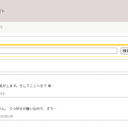
イト
月
気がします。そしてここへきて 車…
/16
せん。 うつ伏せが嫌いなので、ずり…
25/05/30