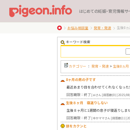
はじめての妊娠・育児情報サ
生後8ヵ
お悩み相談室
発育・発達
キーワード検索
カテゴリー
：
発育・発達
>
生後8ヵ月
8ヶ月の男の子です
最近あまり目を合わせてくれなくなった
回答期限：終了
| aiさん | 回答数(0) | 2025/08
生後８ヶ月 寝返りしない
生後８ヶ月と1週間の息子が寝返りしま
回答期限：終了
| ゆかママさん | 回答数(1) | 20
頭をカクンと