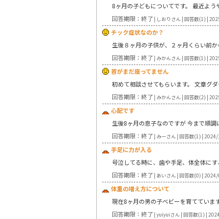
8ヶ月の子どもについてです。 最近よう
回答期限：終了
| しおりさん | 回答数(1) | 202
チック症状なのか？
生後８ヶ月の子供が、２ヶ月くらい前か
回答期限：終了
| みかんさん | 回答数(1) | 202
首がまだ座ってません
初めて相談させてもらいます。 文章グダ
回答期限：終了
| みかんさん | 回答数(2) | 202
心配です
生後8ヶ月の息子なのですが 今まで順調
回答期限：終了
| みーさん | 回答数(1) | 2024/
手足に力が入る
号泣してる時に、歯や手足、体全体にす
回答期限：終了
| あいさん | 回答数(0) | 2024/
体重の増え方について
現在8ヶ月の男の子ベビーを育てています
回答期限：終了
| yuiyuiさん | 回答数(1) | 202