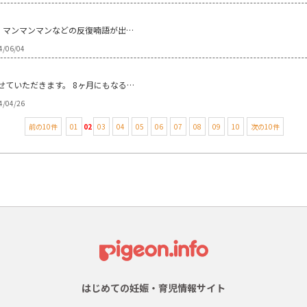
、マンマンマンなどの反復喃語が出…
4/06/04
せていただきます。 8ヶ月にもなる…
4/04/26
前の10件
01
02
03
04
05
06
07
08
09
10
次の10件
はじめての妊娠・育児情報サイト