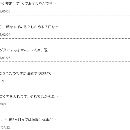
やく安定して1人でおすわりができ…
5/05/05
ら、顔をすぼめる？しかめる？口を…
5/02/04
グダですみません。 2人目、現…
5/01/23
にきてたのですが 最近ずり這いで…
12/15
ごく力を入れます。それで舌から血…
09/05
。 生後2ヶ月までは順調に体重が…
4/07/22