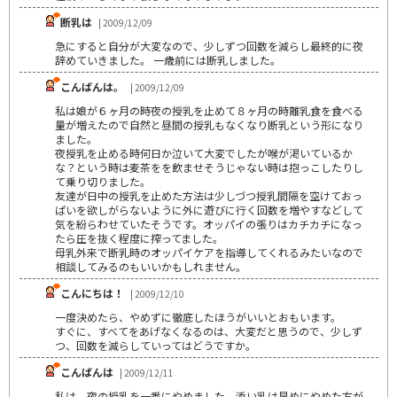
断乳は
| 2009/12/09
急にすると自分が大変なので、少しずつ回数を減らし最終的に夜
辞めていきました。 一歳前には断乳しました。
こんばんは。
| 2009/12/09
私は娘が６ヶ月の時夜の授乳を止めて８ヶ月の時離乳食を食べる
量が増えたので自然と昼間の授乳もなくなり断乳という形になり
ました。
夜授乳を止める時何日か泣いて大変でしたが喉が渇いているか
な？という時は麦茶をを飲ませそうじゃない時は抱っこしたりし
て乗り切りました。
友達が日中の授乳を止めた方法は少しづつ授乳間隔を空けておっ
ぱいを欲しがらないように外に遊びに行く回数を増やすなどして
気を紛らわせていたそうです。オッパイの張りはカチカチになっ
たら圧を抜く程度に搾ってました。
母乳外来で断乳時のオッパイケアを指導してくれるみたいなので
相談してみるのもいいかもしれません。
こんにちは！
| 2009/12/10
一度決めたら、やめずに徹底したほうがいいとおもいます。
すぐに、すべてをあげなくなるのは、大変だと思うので、少しず
つ、回数を減らしていってはどうですか。
こんばんは
| 2009/12/11
私は、夜の授乳を一番にやめました。添い乳は早めにやめた方が