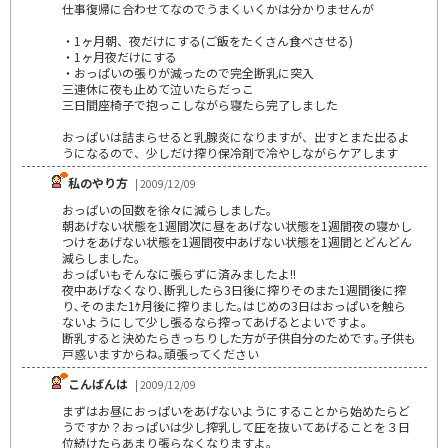
仕事復帰に合わせてなのでうまくいくかは分かりませんが
・1ヶ月朝、夜だけにする(ご飯をたくさん食べさせる)
・1ヶ月夜だけにする
・おっぱいの張りが減ったので完全断乳に突入
三連休に夜も止めて泣いたらだっこ
三日間座椅子で抱っこしながら寝たら完了しました
おっぱいは詰まらせると乳腺炎になりますが、出すとまた出るよ
うになるので、少しだけ搾り保冷剤で冷やしながらケアします
私のやり方
| 2009/12/09
おっぱいの回数を徐々に減らしました｡
朝あげない状態を1週間次に昼をあげない状態を1週間夜の寝かし
つけをあげない状態を1週間夜中あげない状態を1週間とどんどん
減らしました｡
おっぱいもそんなに張らずに済みましたよ!!
夜中あげなくなり､断乳したら3日後に搾りそのまた1週間後に搾
り､そのまた1ｹ月後に搾りました｡はじめの3日はおっぱいを触ら
ないようにして少し張るなら搾ってあげるとよいですよ｡
断乳すると決めたらきっちりした方が子供自分のためです｡子供も
戸惑いますからね｡頑張ってください
こんばんは
| 2009/12/09
まずはお昼におっぱいをあげないようにすることから始めたらど
うですか？おっぱいは少し搾乳して圧を抜いてあげることを３日
位続けたらあまり張らなくなりますよ。