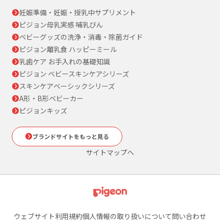
妊娠準備・妊娠・授乳中サプリメント
ピジョン母乳実感 哺乳びん
ベビーグッズの洗浄・消毒・除菌ガイド
ピジョン離乳食 ハッピーミール
乳歯ケア お手入れの基礎知識
ピジョン ベビースキンケアシリーズ
スキンケアベーシックシリーズ
A形・B形ベビーカー
ピジョンキッズ
ブランドサイトをもっと見る
サイトマップへ
ウェブサイト利用規約
個人情報の取り扱いについて
問い合わせ