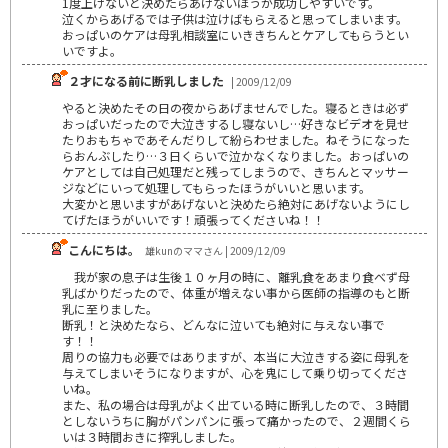
1度上げないと決めたらあげないほうが成功しやすいです。
泣くからあげるでは子供は泣けばもらえると思ってしまいます。
おっぱいのケアは母乳相談室にいききちんとケアしてもらうとい
いですよ。
２才になる前に断乳しました
| 2009/12/09
やると決めたその日の夜からあげませんでした。寝るときは必ず
おっぱいだったので大泣きするし寝ないし…好きなビデオを見せ
たりおもちゃであそんだりして紛らわせました。ねそうになった
らおんぶしたり…３日くらいで泣かなくなりました。おっぱいの
ケアとしては自己処理だと残ってしまうので、きちんとマッサー
ジなどにいって処理してもらったほうがいいと思います。
大変かと思いますがあげないと決めたら絶対にあげないようにし
てげたほうがいいです！頑張ってくださいね！！
こんにちは。
雄kunのママさん | 2009/12/09
我が家の息子は生後１０ヶ月の時に、離乳食をあまり食べず母
乳ばかりだったので、体重が増えない事から医師の指導のもと断
乳に至りました。
断乳！と決めたなら、どんなに泣いても絶対に与えない事で
す！！
周りの協力も必要ではありますが、本当に大泣きする姿に母乳を
与えてしまいそうになりますが、心を鬼にして乗り切ってくださ
いね。
また、私の場合は母乳がよく出ている時に断乳したので、３時間
としないうちに胸がパンパンに張って痛かったので、２週間くら
いは３時間おきに搾乳しました。