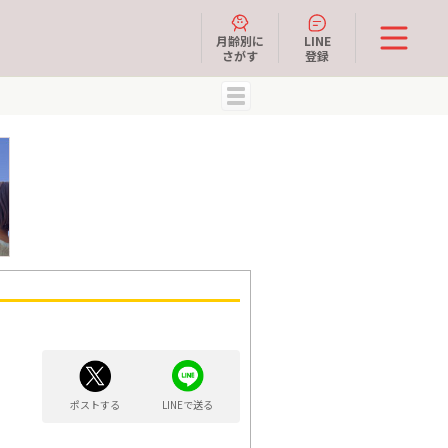
月齢別に
LINE
さがす
登録
MENU
ポストする
LINEで送る