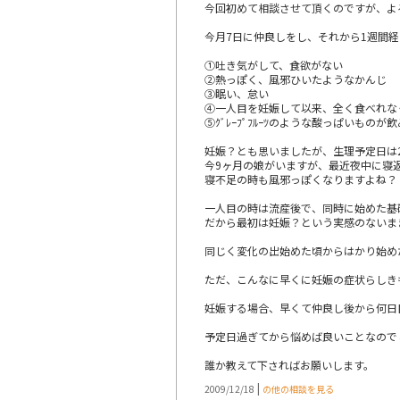
今回初めて相談させて頂くのですが、よ
今月7日に仲良しをし、それから1週間
①吐き気がして、食欲がない
②熱っぽく、風邪ひいたようなかんじ
③眠い、怠い
④一人目を妊娠して以来、全く食べれな
⑤ｸﾞﾚｰﾌﾟﾌﾙｰﾂのような酸っぱいも
妊娠？とも思いましたが、生理予定日は2
今9ヶ月の娘がいますが、最近夜中に寝
寝不足の時も風邪っぽくなりますよね？
一人目の時は流産後で、同時に始めた基
だから最初は妊娠？という実感のないま
同じく変化の出始めた頃からはかり始めた
ただ、こんなに早くに妊娠の症状らしき
妊娠する場合、早くて仲良し後から何日
予定日過ぎてから悩めば良いことなので
誰か教えて下さればお願いします。
|
2009/12/18
の他の相談を見る