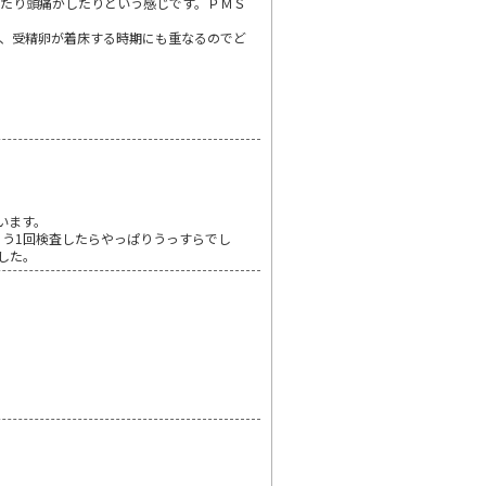
たり頭痛がしたりという感じです。ＰＭＳ
、受精卵が着床する時期にも重なるのでど
います。
もう1回検査したらやっぱりうっすらでし
した。