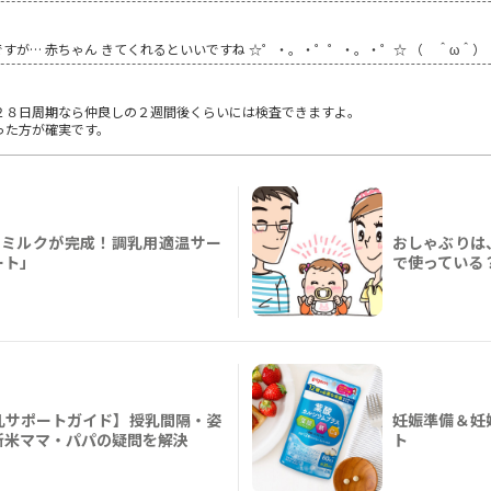
すが… 赤ちゃん きてくれるといいですね ☆゜・。・゜゜・。・゜☆ （ ＾ω＾）
２８日周期なら仲良しの２週間後くらいには検査できますよ。
った方が確実です。
ろミルクが完成！調乳用適温サー
おしゃぶりは
ート」
で使っている
乳サポートガイド】授乳間隔・姿
妊娠準備＆妊
新米ママ・パパの疑問を解決
ト