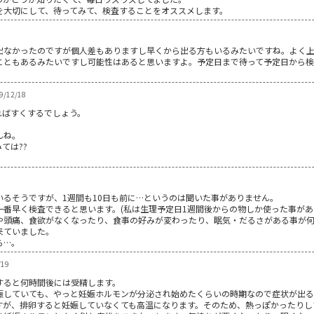
を大切にして、待ってみて、検査することをオススメします。
出なかったのですが個人差もありますし早くから出る方もいるみたいですね。よく
こともあるみたいですし可能性はあると思いますよ。予定日まで待って予定日から検
/12/18
ればすくするでしょう。
んね。
ては??
るそうですが、1週間も10日も前に…というのは聞いた事がありません。
番早く検査できると思います。(私は生理予定日1週間後からの物しか使った事があ
や頭痛、食欲がなくなったり、食事の好みが変わったり、眠気・だるさがある事が
来ていました。
ら…。
/19
すると何時間後には受精します。
娠していても、やっと妊娠ホルモンが分泌され始めたくらいの時期なので症状が出る
すが、排卵すると妊娠していなくても高温になります。そのため、熱っぽかったりし