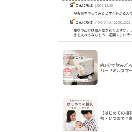
こんにちは
| 2009/12/20
検査薬をやってみるとすぐ分かるんで
こんにちは
ゆうゆうさん | 2009/12/23
症状の出方は個人差がありますが、
念を入れるならもう１週間くらい待
約3分で飲みご
バー「ミルスマ
【はじめての授
勢・いつまで？