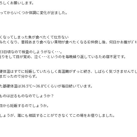
ろしくお願いします。
経ってからいくつか体調に変化が出ました。
くなってしまった魚が食べたくて仕方ない
のが飲みたくなり、普段あまり食べない果物が食べたくなる⑥仲良し後、何日かお腹がｽﾞｷ
3日頃なので検査のしようがなく･･･。
返りをして目が覚め、泣く･･･というのを毎晩繰り返しているため寝不足です。
礎体温はすでに妊娠していたらしく高温期がずっと続き、しばらく気づきませんで
まだったので分からず。
基礎体温は36.5℃～36.8℃くらいが毎日続いています。
ものは出るものなのでしょうか？
目から妊娠するのでしょうか。
しょうが、誰にも相談することができなくてこの場をお借りしました。