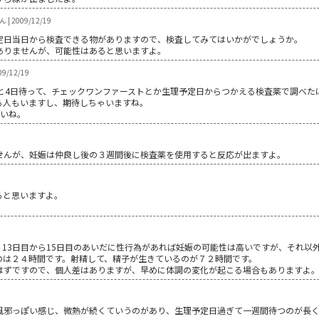
| 2009/12/19
日当日から検査できる物がありますので、検査してみてはいかがでしょうか。
ありませんが、可能性はあると思いますよ。
09/12/19
あと4日待って、チェックワンファーストとか生理予定日からつかえる検査薬で調べた
る人もいますし、期待しちゃいますね。
さいね。
せんが、妊娠は仲良し後の３週間後に検査薬を使用すると反応が出ますよ。
ると思いますよ。
13日目から15日目のあいだに性行為があれば妊娠の可能性は高いですが、それ以
のは２４時間です。射精して、精子が生きているのが７２時間です。
はずですので、個人差はありますが、早めに体調の変化が起こる場合もありますよ
風邪っぽい感じ、微熱が続くていうのがあり、生理予定日過ぎて一週間待つのが長