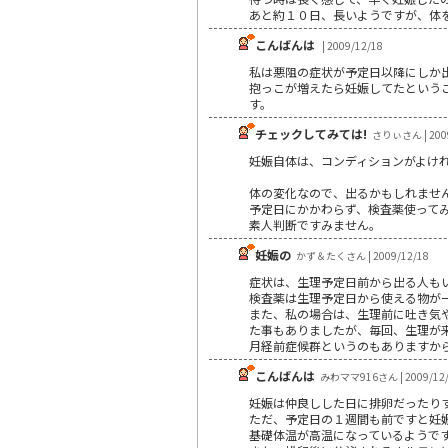
あと約１０日、長いようですが、体
こんばんは
| 2009/12/18
私は悪阻の症状が予定日以降にしか
抱っこが増えたら妊娠してたという
す。
チェックしてみては!
さりぃさん | 2009
妊娠自体は、コンディションがよけ
体の変化なので、出るかもしれませ
予定日にかかわらず、検査薬使ってみ
素人判断ですみません。
妊娠の
かず＆たくさん | 2009/12/18
症状は、生理予定日前から出る人もい
検査薬は生理予定日から使える物が一
また、私の場合は、生理前に吐き気
た事もありましたが、毎回、生理が
月経前症候群というのもありますか
こんばんは
みわママ916さん | 2009/12
妊娠は仲良しした日に排卵だったり
ただ、予定日の１週間も前ですと妊
基礎体温が高温になっているようで