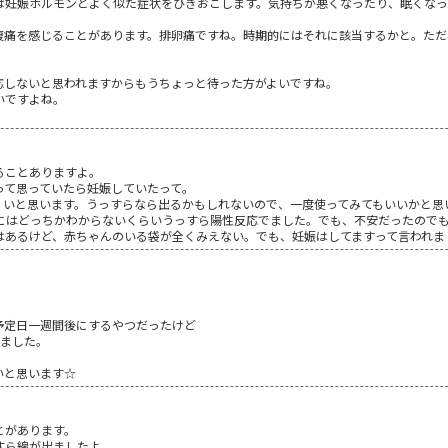
は妊娠ホルモンとよく似た症状をひきおこします。気持ちが悪くなったり、眠くなっ
腹痛を感じることがあります。排卵痛ですね。時期的にはそれに該当するかと。ただ
応しないと思われますからもうちょっと待った方がよいですね。
いですよね。
ることありますよ。
って思っていたら妊娠していたって。
くいと思います。うっすらなら出るかもしれないので、一度使ってみてもいいかと思
位にはどっちかわからないくらいうっすら陽性反応でました。でも、不安だったので
はあるけど、赤ちゃんのいる袋が全くみえない。でも、妊娠はしてますって言われま
予定日一週間後にするやつだったけど
でました。
いと思います☆
とがあります。
すら線が出ましたよ。