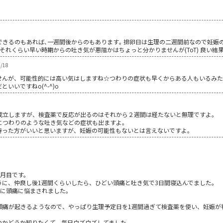
きるのもあれば､一週間後からのもあります｡ 排卵日は生理の二週間前なので妊娠の
それくらい早い時期からの吐き気が悪阻かはちょっと分かりませんが(ToT) 良い結
/18
せんが、可能性的には高い気はしますね☆つわりの症状も早くからある人もいるみ
いいですねo(^-^)o
成立しますが、検査薬で反応が出るのはそれから２週間は経たないと無理ですよ。
につわりのような吐き気などの症状も出ますよ。
待った方がいいと思いますが、妊娠の可能性もないとは言えないですよ。
ヶ月目です。
うに、仲良し後1週間くらいしたら、ひどい頭痛と吐き気で3日間寝込んでました。
いに頭痛に悩まされました。
頭痛が起きるようなので、やっぱり生理予定日を1週間過ぎて検査薬を使い、妊娠が
のかどうか知りたくて、毎日ウズウズしてました。