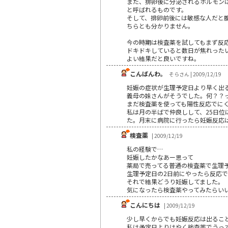
また、排卵後に分泌されるホルモン
と呼ばれるものです。
そして、排卵前後には敏感な人だと
ちらとも分かりません。
今の時期は検査薬を試してもまず反
ドキドキしていると数日が焦れった
よい結果だと良いですね。
こんばんわ。
そらさん | 2009/12/19
妊娠の症状が生理予定日より早く出
義母の妹さんがそうでした。何？？
まだ検査薬を使っても陽性反応でに
私は月の半ばで仲良しして、25日
た。月末に病院に行ったら妊娠反応
検査薬
| 2009/12/19
私の経験で…
妊娠したかなあー思って
薬局で売ってる普通の検査薬で生理
生理予定日の2日前にやったら反応
それで結果どうり妊娠してました。
気になったら検査薬やってみたらい
こんにちは
| 2009/12/19
少し早くからでも妊娠反応は出るこ
私は予定日よりはやく検査薬でうっ