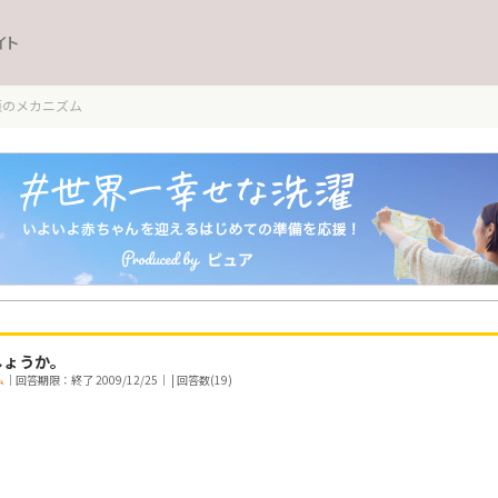
イト
娠のメカニズム
しょうか。
ム
｜回答期限：終了 2009/12/25｜ | 回答数(19)