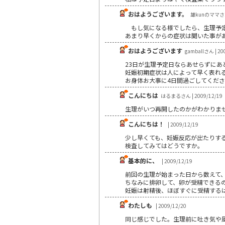
おはようございます。
雄kunのママさん 
もし気になる様でしたら、生理予定
あまり早くからの症状は聞いた事が
おはようございます
gamballさん | 20
23日が生理予定日ならあせらずに
妊娠初期症状は人によって早く表れ
お身体お大事に4日間過ごしてくだ
こんにちは
はるまるさん | 2009/12/19
生理がいつ再開したのかがわかりま
こんにちは！
| 2009/12/19
少し早くても、妊娠反応が出たりす
検査してみてはどうですか。
基本的に、
| 2009/12/19
前回の生理が始まった日から数えて、
ちなみに排卵して、卵が受精できる
妊娠は射精後、ほぼすぐに受精する
わたしも
| 2009/12/20
同じ感じでした。生理前に吐き気や