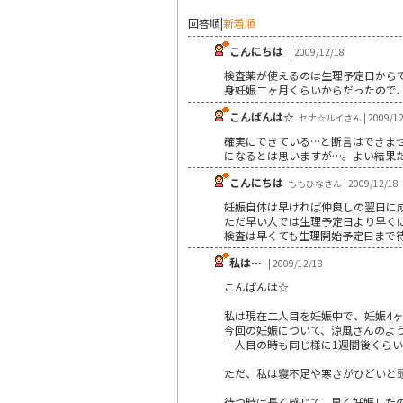
回答順
|
新着順
こんにちは
| 2009/12/18
検査薬が使えるのは生理予定日からで
身妊娠二ヶ月くらいからだったので､
こんばんは☆
セナ☆ルイさん | 2009/12
確実にできている…と断言はできま
になるとは思いますが…。よい結果だと
こんにちは
ももひなさん | 2009/12/18
妊娠自体は早ければ仲良しの翌日に
ただ早い人では生理予定日より早く
検査は早くても生理開始予定日まで
私は…
| 2009/12/18
こんばんは☆
私は現在二人目を妊娠中で、妊娠4
今回の妊娠について、涼風さんのよ
一人目の時も同じ様に1週間後くら
ただ、私は寝不足や寒さがひどいと
待つ時は長く感じて、早く妊娠した