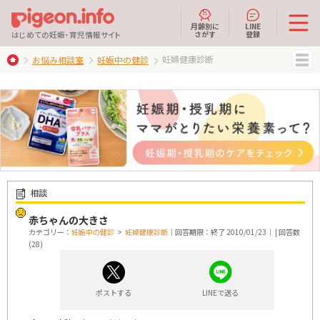
月齢別に
LINE
さがす
登録
はじめての妊娠・育児情報サイト
妊婦健康診断
お悩み相談室
妊娠中の健診
MENU
相談
赤ちゃんの大きさ
カテゴリー：
妊娠中の健診
>
妊婦健康診断
｜回答期限：終了 2010/01/23｜ | 回答数
(28)
ポストする
LINEで送る