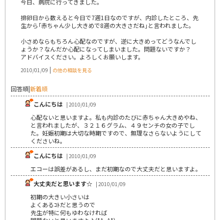
今日、病院に行ってきました。
排卵日から数えると今日で7週1日なのですが、内診したところ、先
生から｢赤ちゃん少し大きめで8週の大きさだね｣と言われました。
小さめならもちろん心配なのですが、逆に大きめってどうなんでし
ょうか？なんだか心配になってしまいました。問題ないですか？
アドバイスください。よろしくお願いします。
|
2010/01/09
の他の相談を見る
回答順
|
新着順
こんにちは
| 2010/01/09
心配ないと思いますよ。私も内診のたびに赤ちゃん大きめやね、
と言われましたが、３２１６グラム、４９センチの女の子でし
た。妊娠初期は大切な時期ですので、無理なさらないようにして
くださいね。
こんにちは
| 2010/01/09
エコーは誤差があるし、まだ初期なので大丈夫だと思いますよ。
大丈夫だと思います☆
| 2010/01/09
初期の大きい小さいは
よくあるｺﾄだと思うので
先生が特に何もゆわなければ