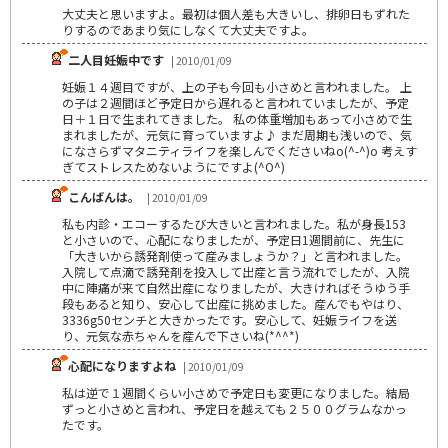
大丈夫と思いますよ。最初は個人差も大きいし、排卵日もずれた
りするのであまり気にしなくて大丈夫ですよ。
二人目妊娠中です
| 2010/01/09
妊娠１４週目ですが、上の子も今回も小さめと言われました。 上
の子は２週間ほど予定日から遅れると言われていましたが、予定
日＋１日で生まれてきました。 私の体重増加もあって小さめで生
まれましたが、元気に育っていますよ♪ まだ周期も浅いので、気
になさらずマタニティライフを楽しんでくださいねo(^-^)o 考えす
ぎてストレスためないようにですよ(^O^)
こんばんは。
| 2010/01/09
私も内診・エコーするたび大きいと言われました。私が身長153
と小さいので、心配になりましたが、予定日1週間前に、先生に
「大きいから誘発剤使って産みましょうか？」と言われました。
入院して点滴で誘発剤を投入して出産と言う流れでしたが、入院
中に陣痛が来て自然出産になりましたが、大きければそうゆう手
段もあると知り、安心して出産に挑めました。産んでもやはり、
3336g50センチと大きかったです。安心して、妊娠ライフを送
り、元気な赤ちゃんを産んで下さいね(*^^*)
心配になりますよね
| 2010/01/09
私は逆で１週間くらい小さめで予定日も変更になりました。結局
ずっと小さめと言われ、予定日を越えても２５００グラムなかっ
たです。