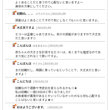
よくあることだと思うので心配ないと思いますよ～
身体お大事にしてください。
初期の。。。
ぶりぶりさん | 2010/01/09
誤差はよくあることですので気にしなくてもいいと思いますよ。
大丈夫ですよ
| 2010/01/09
エコーは正確じゃありません。多少の誤差がありますので大丈夫
だと思います☆
こんばんは
はるまるさん | 2010/01/09
赤ちゃんの大きさを計測するエコーは、あくまでも推定なのであ
まり気にされなくて良いですよ。
こんばんは
ホミさん | 2010/01/10
まだ初期だし、順調に育っているということで、大丈夫だと思い
ますよ！
こんにちは
| 2010/01/10
初期なので週数や予定日を変えられるかも☆★
私は初期に一度10日ほど早くなりました!!
お医者様が異常があるとかいっていなかったのなら何も心配する
ことはないと思いますよ★☆
おはようございます。
| 2010/01/10