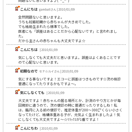
問題ないと思いますよ♪(*^_^*)
こんにちは
gamballさん | 2010/01/09
全然問題ないと思いますよ。
うちも妊娠初期から赤ちゃんが大きめでした。
でも結局生まれたら標準でした。
医者にも「誤差はあることだから心配ないです」と言われまし
た。
だから主さんの赤ちゃんも大丈夫ですよ☆
こんにちは
| 2010/01/09
気にしなくても大丈夫だと思いますよ。誤差はよくあることです
ので心配ないと思います。
初期なので
セナ☆ルイさん | 2010/01/09
気にする事ないですよ！エコーに誤差はつきものです☆次の検診
普通になってたりするかもですよ～。
気にしなくても
| 2010/01/09
大丈夫ですよ！赤ちゃんの居る場所とか、計測のやり方とかが毎
回微妙に違うので、次の健診の時に普通だったりするしね！私
は、臨月に入る前の健診で、推定体重が200～300㌘くらい小さく
なってたけど、結構体重ある子が、元気よく生まれましたよ！気
にしなくても大丈夫ですよ～☆ﾘﾗｯｸｽが1番ですよ！
こんにちわ
| 2010/01/09