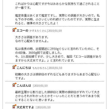
こればかりは心配ですが今はおおらかな気持ちで過ごされること
が一番です。
推定体重はあくまで推定ですし、実際との誤差が大きいので。私
も下の子の時、小さいといわれ続けていたのですが、実際に生ま
れると、標準の大きさでしたよ！
エコーの
かず＆たくさん | 2010/01/10
大きさは誤差があります。
なので心配ありませんよ。
私は長男の時、出産間近に2950gぐらいと言われていたのに、そ
の4日後、3600g弱で出産しました。
今、3人目妊婦ですが、少し大きめで、毎回『エコーは誤差があり
ますから大丈夫ですよ。』と言われています。
こんにちは
ももひなさん | 2010/01/10
初期の大きさは排卵日のずれなどもありますからあまり心配ない
ですよ。
こんばんは
| 2010/01/10
最終生理から割り出した排卵日と実際の排卵日がずれていて大き
さからそれがわかったとかそーいったことだと思うのであまり気
にすることないと思いますよ。
大丈夫ですよ
| 2010/01/10