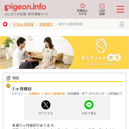
月齢別に
LINE
さがす
登録
はじめての妊娠・育児情報サイト
健診の基礎知識
お悩み相談室
定期健診
MENU
相談
①ヶ月検診
カテゴリー：
定期健診
>
健診の基礎知識
｜回答期限：終了 2010/01/24｜ | 回答数(7)
ポストする
LINEで送る
来週①ヶ月検診があります。