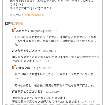
病院までは１５分くらいなのですが、ベビーカーで行っても大丈夫
ですかね？
やはりまだ車で行くべきですか？
|
2010/01/18
の他の相談を見る
回答順
|
新着順
あたたかく
NOKOさん | 2010/01/18
していけば大丈夫だと思いますよ。地域にもよりますが。うちの
子も冬生まれですが、気温５度ぐらいの中お買い物とかありまし
た。
ありがとうござぃﾏｽ
| 2010/01/19
神奈川なのでそこまで寒くないと思いますが！寒くなぃ格好させて行
きたいと思います（｡・_・｡）
お住まいは…？
| 2010/01/19
暖かい場所にお住まいでしたら、天候により大丈夫かと思いま
す。
荷物もあるし、検診後の天気も不安なので私なら車で行きます。
ありがとうございます
| 2010/01/19
神奈川なのでそこまで寒くないと思います！
天気の具合で寒くなぃ格好させて行きたいと思います（｡・_・｡）