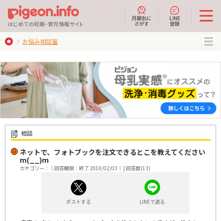
月齢別に
LINE
さがす
登録
はじめての妊娠・育児情報サイト
お悩み相談室
MENU
相談
ネットで、フォトブックを注文できるとこを教えてください
m(__)m
カテゴリー：｜回答期限：終了 2010/02/03｜ | 回答数(13)
ポストする
LINEで送る