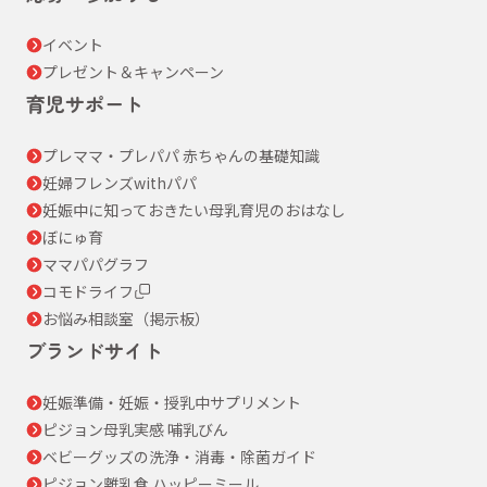
イベント
プレゼント＆キャンペーン
育児サポート
プレママ・プレパパ 赤ちゃんの基礎知識
妊婦フレンズwithパパ
妊娠中に知っておきたい母乳育児のおはなし
ぼにゅ育
ママパパグラフ
コモドライフ
お悩み相談室（掲示板）
ブランドサイト
妊娠準備・妊娠・授乳中サプリメント
ピジョン母乳実感 哺乳びん
ベビーグッズの洗浄・消毒・除菌ガイド
ピジョン離乳食 ハッピーミール