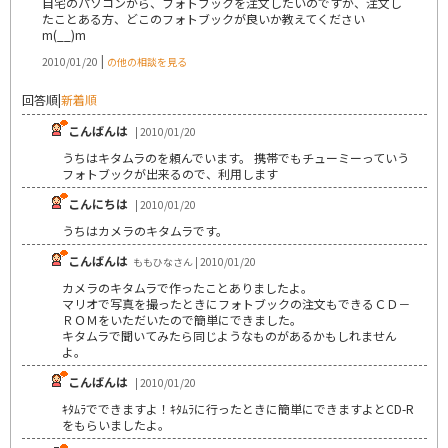
自宅のパソコンから、フォトブックを注文したいのですが、注文し
たことある方、どこのフォトブックが良いか教えてください
m(__)m
|
2010/01/20
の他の相談を見る
回答順
|
新着順
こんばんは
| 2010/01/20
うちはキタムラのを頼んでいます。 携帯でもチューミーっていう
フォトブックが出来るので、利用します
こんにちは
| 2010/01/20
うちはカメラのキタムラです。
こんばんは
ももひなさん | 2010/01/20
カメラのキタムラで作ったことありましたよ。
マリオで写真を撮ったときにフォトブックの注文もできるＣＤ－
ＲＯＭをいただいたので簡単にできました。
キタムラで聞いてみたら同じようなものがあるかもしれません
よ。
こんばんは
| 2010/01/20
ｷﾀﾑﾗでできますよ！ｷﾀﾑﾗに行ったときに簡単にできますよとCD-R
をもらいましたよ。