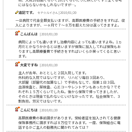
にはならないかもしれないですが…。
追記です。
セナ☆ルイさん | 2010/01/20
一旦病院で代金全額支払いますが、高額医療費の手続きをすれば、収
入によりますが、一ヶ月で７～８万を超えた分は返ってきますよ。
こんばんは
| 2010/01/20
病院によっても違いますし治療内容によっても違いますよね。1ヵ
月だとかなりかかるとは思いますが保険に加入してれば保険もお
りますし高額療養費で手続きをすればいくらか戻ってくると思い
ます。
大変ですね
| 2010/01/20
主人が去年、おととしと２回入院してます。
外科的な入院ではないですが、リハビリ毎日３回あり、
大部屋（部屋代の加算なし）で手術もなしで、投薬１日３回。
血液検査と、尿検査、心エコーやレントゲンもあったかな？でそ
れぞれ１５万くらいでしたね。後から保険で帰ってきましたが、
そのときは現金で払わないといけなかったです。社会保険で、３
割負担。労災ではないです。
こんにちは
| 2010/01/20
高額医療費の事前請求があります。受給者証を加入されてる健康
保険事務所に請求すれば８万位ですみます。一度、保険組合に電
話するかご主人の勤務先に聞かれてみては？