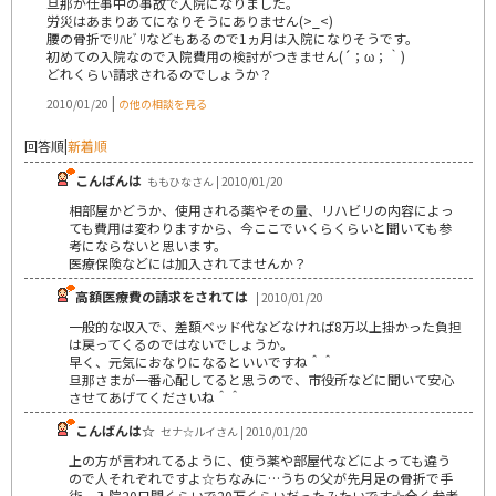
旦那が仕事中の事故で入院になりました。
労災はあまりあてになりそうにありません(>_<)
腰の骨折でﾘﾊﾋﾞﾘなどもあるので1ヵ月は入院になりそうです。
初めての入院なので入院費用の検討がつきません(´；ω；｀)
どれくらい請求されるのでしょうか？
|
2010/01/20
の他の相談を見る
回答順
|
新着順
こんばんは
ももひなさん | 2010/01/20
相部屋かどうか、使用される薬やその量、リハビリの内容によっ
ても費用は変わりますから、今ここでいくらくらいと聞いても参
考にならないと思います。
医療保険などには加入されてませんか？
高額医療費の請求をされては
| 2010/01/20
一般的な収入で、差額ベッド代などなければ8万以上掛かった負担
は戻ってくるのではないでしょうか。
早く、元気におなりになるといいですね＾＾
旦那さまが一番心配してると思うので、市役所などに聞いて安心
させてあげてくださいね＾＾
こんばんは☆
セナ☆ルイさん | 2010/01/20
上の方が言われてるように、使う薬や部屋代などによっても違う
ので人それぞれですよ☆ちなみに…うちの父が先月足の骨折で手
術、入院20日間くらいで20万くらいだったみたいです☆全く参考