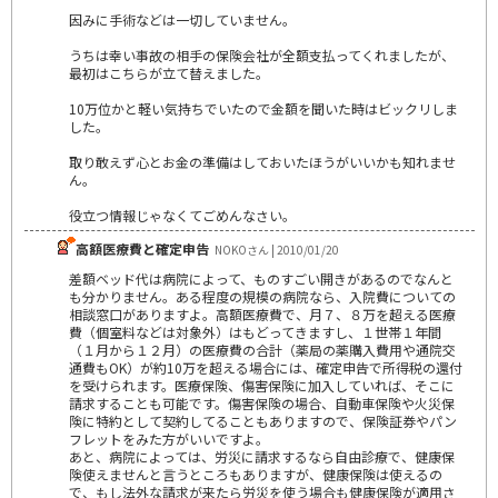
因みに手術などは一切していません。
うちは幸い事故の相手の保険会社が全額支払ってくれましたが、
最初はこちらが立て替えました。
10万位かと軽い気持ちでいたので金額を聞いた時はビックリしま
した。
取り敢えず心とお金の準備はしておいたほうがいいかも知れませ
ん。
役立つ情報じゃなくてごめんなさい。
高額医療費と確定申告
NOKOさん | 2010/01/20
差額ベッド代は病院によって、ものすごい開きがあるのでなんと
も分かりません。ある程度の規模の病院なら、入院費についての
相談窓口がありますよ。高額医療費で、月７、８万を超える医療
費（個室料などは対象外）はもどってきますし、１世帯１年間
（１月から１２月）の医療費の合計（薬局の薬購入費用や通院交
通費もOK）が約10万を超える場合には、確定申告で所得税の還付
を受けられます。医療保険、傷害保険に加入していれば、そこに
請求することも可能です。傷害保険の場合、自動車保険や火災保
険に特約として契約してることもありますので、保険証券やパン
フレットをみた方がいいですよ。
あと、病院によっては、労災に請求するなら自由診療で、健康保
険使えませんと言うところもありますが、健康保険は使えるの
で、もし法外な請求が来たら労災を使う場合も健康保険が適用さ