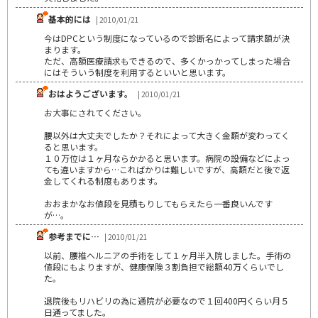
基本的には
| 2010/01/21
今はDPCという制度になっているので診断名によって請求額が決
まります。
ただ、高額医療請求もできるので、多くかっかってしまった場合
にはそういう制度を利用するといいと思います。
おはようございます。
| 2010/01/21
お大事にされてください。
腰以外は大丈夫でしたか？それによって大きく金額が変わってく
ると思います。
１０万位は１ヶ月ならかかると思います。病院の設備などによっ
ても違いますから…こればかりは難しいですが、高額だと後で返
金してくれる制度もあります。
おおまかなお値段を見積もりしてもらえたら一番良いんです
が…。
参考までに…
| 2010/01/21
以前、腰椎ヘルニアの手術をして１ヶ月半入院しました。手術の
値段にもよりますが、健康保険３割負担で総額40万くらいでし
た。
退院後もリハビリの為に通院が必要なので１回400円くらい月５
日通ってました。