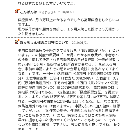
れるはずだと話した方がいいですよ。
こんばんは
はるまるさん | 2010/01/21
医療費が、月８万以上かかるようでしたら高額医療をしたらいい
ですよ。
私の叔母が昨年腰骨を骨折し、１ヶ月入院した際は２５万掛かっ
たと聞きました。
あっちょん様のご回答について
| 2010/01/21
事前に高額医療の手続きをする制度を「限度額認定（証）」とい
います。この制度の概要は「一か月にかかる医療費が、患者さん
の所得に応じて決定される高額医療の自己負担額（一般所得者は
約8万円／1ヶ月・高所得及び低所得者は異なる。）を超える場
合、事前の申請によりその超えた金額を病院に支払わなくてよく
なる。」です。 ー例ー ①入院費用…15万円（保険適用の3割相当
分） ②食事療養費…1万円（1食当たり約260円） ③個室代…3万
円（原則保険適用外） ④その他雑費…1万円（貸パジャマや冷蔵
庫等保険適用外のもの） 計20万円の請求あり。 高額医療の自己
負担額は8万円である。 →支払窓口に「限度額認定証」を提示す
ることにより、①の15万円が、8万円を差し引いた7万円に減額さ
れる。→20万円の請求が12万円払えばよくなる。 と、なります。
保険適用外のものには使えません。 申請方法は、加入健保に確認
してください。（国保等の場合、保険料に未納があると申請でき
ないこともあります。） また、病院によってはこの証を入院時
早々に提示しないと使わせてくれないところもあるので、それに
ついても病院に確認して下さい。 労災使えると良いですね。 長文
失礼しました。