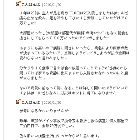
こんばんは
| 2010/01/20
１年ほど前に主人が足を痛めて10日ほど入院しました(&gt;_&lt;)
痛み止めを飲み、足を冷やしてひたすら安静にしていただけで８
万でした!!
大部屋だったし(大部屋は部屋代が無料)点滴やﾘﾊﾋﾞﾘもなく朝食も
抜きにしてもらってて８万だったのでﾋﾞｯｸﾘしました…
あまりにも高いので病院に聞きにいったら、病名により医療点数
が決まっているみたいで、点滴しようがﾘﾊﾋﾞﾘしようが払う金額は
変わらないと言われました↓
分かりやすく食事で言えば食べ放題ってことです(^o^;)初めから
聞いてれば家でも安静に出来ますから入院させなかったのにと腹
が立ちました↓
なので病院に前もって気になることは詳しく聞いたほうがいいで
すよ(&gt;_&lt;)ちなみに労災はホントに当てになりません!!
こんばんは
| 2010/01/20
参考になるかわかりませんが…
昨年、旦那がバイク事故で肋骨五本骨折し救命病室に個人部屋で
三泊四日で、金額79万弱でした。
色々細かい検査を沢山やったからだと思います。