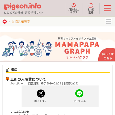
月齢別に
LINE
さがす
登録
はじめての妊娠・育児情報サイト
お悩み相談室
MENU
相談
旦那の入院費について
カテゴリー：｜回答期限：終了 2010/02/03｜ | 回答数(17)
ポストする
LINEで送る
こんばんは★