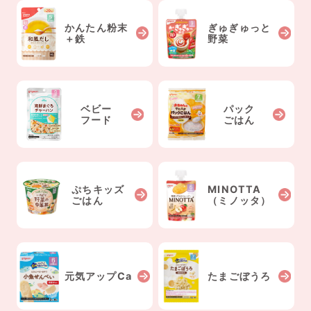
かんたん粉末
ぎゅぎゅっと
＋鉄
野菜
ベビー
パック
フード
ごはん
ぷちキッズ
MINOTTA
ごはん
（ミノッタ）
元気アップCa
たまごぼうろ