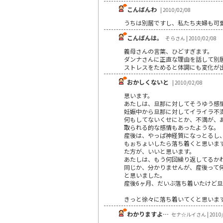
こんばんわ
| 2010/02/08
うちは別居ですし、私たち夫婦も可
こんばんは。
そらさん | 2010/02/08
義母さんの言葉、ひどすぎます。
ダンナさんに正直な理由を話して別
ストレスをためると体調にも変化が
おかしくないと
| 2010/02/08
思います。
あたしは、旦那に対してそうゆう感情にな
妊娠中から旦那に対してイライラ不
何もしてないくせにとか、不満が、
取られる的な感情もあったような。
産後は、やっぱ神経質になっとるし
もぉちょいしたら落ち着くと思いま
た方が、いいと思います。
あたしは、もう何回繰り返してるか
同じか、分かりませんが、産後って
と思いました。
産後6ヶ月、だいぶ落ち着いたけど
きっと徐々に落ち着いてくと思いますょ
わかりますよ…
セナ☆ルイさん | 2010/