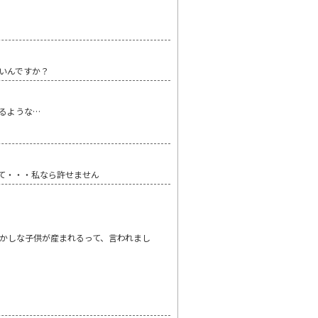
ないんですか？
るような…
て・・・私なら許せません
かしな子供が産まれるって、言われまし