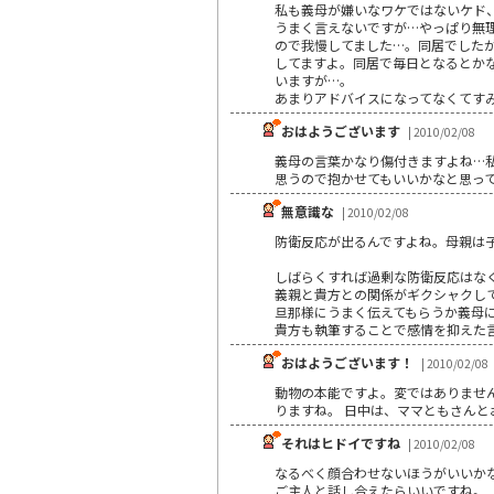
私も義母が嫌いなワケではないケド
うまく言えないですが…やっぱり無理
ので我慢してました…。同居でした
してますよ。同居で毎日となるとか
いますが…。
あまりアドバイスになってなくてすみません
おはようございます
| 2010/02/08
義母の言葉かなり傷付きますよね…
思うので抱かせてもいいかなと思っ
無意識な
| 2010/02/08
防衛反応が出るんですよね。母親は子
しばらくすれば過剰な防衛反応はなく
義親と貴方との関係がギクシャクし
旦那様にうまく伝えてもらうか義母
貴方も執筆することで感情を抑えた
おはようございます！
| 2010/02/08
動物の本能ですよ。変ではありません
りますね。 日中は、ママともさん
それはヒドイですね
| 2010/02/08
なるべく顔合わせないほうがいいか
ご主人と話し合えたらいいですね。