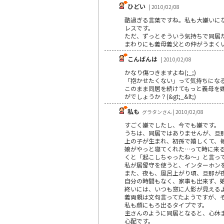
ひどい
| 2010/02/08
酷過ぎる言葉ですね。私も大嫌いに
レスです。
ただ、ずっとそういう気持ちで同居
まわりにも義母義父との仲がうまく
こんばんは
| 2010/02/08
かなり傷つきますよね(;_;)
「抱かせたくない」って気持ちにな
このまま同居を続けてもっと義母を
がでしょうか？(&gt;_&lt;)
私も
グラタンさん | 2010/02/08
すごく嫌でしたし、今でも嫌です。
うちは、同居ではありませんが、旦
上の子が生まれ、初孫で嬉しくて、
娘がやっと寝てくれた…って時に来
くと「起こしちゃったね～」と言っ
私が居留守を使うと、インターホン
また、夜も、風呂上がり頃、旦那が
自分の時間もなく、家事も出来ず、
終いには、いつも窓に人影が見える
義両親は文句言ってたようですが、
私も顔にもろ出るタイプです。
主さんのように同居となると、心休
心配です。