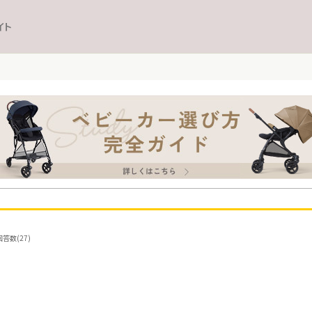
イト
答数(27)