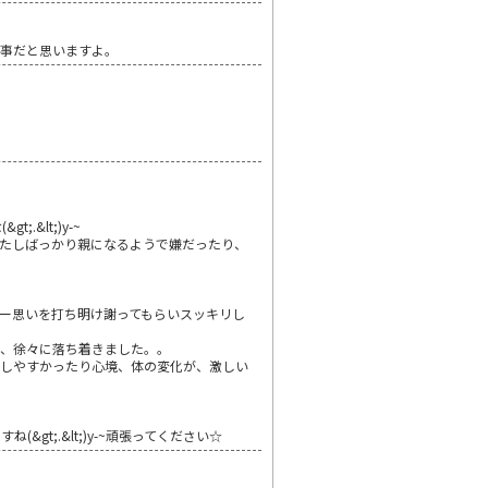
の事だと思いますよ。
&lt;)y-~
たしばっかり親になるようで嫌だったり、
ー思いを打ち明け謝ってもらいスッキリし
い、徐々に落ち着きました。。
ラしやすかったり心境、体の変化が、激しい
;.&lt;)y-~頑張ってください☆