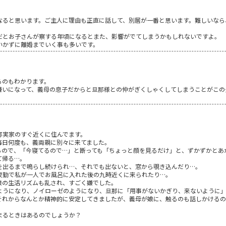
なると思います。ご主人に理由も正直に話して、別居が一番と思います。難しいなら
だとお子さんが察する年頃になるとまた、影響がでてしまうかもしれないですよ。
いかずに離婚までいく事も多いです。
るのもわかります。
嫌いになって、義母の息子だからと旦那様との仲がぎくしゃくしてしまうことがこの
那実家のすぐ近くに住んでます。
毎日何度も、義両親に別々に来てました。
るので、「今寝てるので…」と断っても「ちょっと顔を見るだけ」と、ずかずかとあ
て帰る…。
を出るまで鳴らし続けられ…、それでも出ないと、窓から覗き込んだり…。
夜勤で私が一人でお風呂に入れた後の九時近くに来られたり…。
娘の生活リズムも乱され、すごく嫌でした。
ようになり、ノイローゼのようになり、旦那に「用事がないかぎり、来ないように」
それからなんとか精神的に安定してきましたが、義母が娘に、触るのも話しかけるの
まるときはあるのでしょうか？