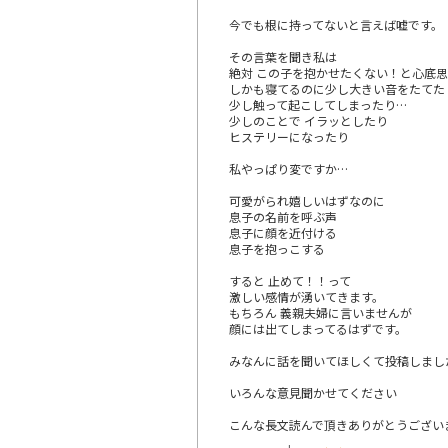
今でも根に持ってないと言えば嘘です。
その言葉を聞き私は
絶対 この子を抱かせたくない！と心底
しかも寝てるのに少し大きい音をたてた
少し触って起こしてしまったり…
少しのことで イラッとしたり
ヒステリーになったり
私やっぱり変ですか…
可愛がられ嬉しいはずなのに
息子の名前を呼ぶ声
息子に顔を近付ける
息子を抱っこする
すると 止めて！！って
激しい感情が湧いてきます。
もちろん 義親夫婦に言いませんが
顔には出てしまってるはずです。
みなんに話を聞いてほしくて投稿しまし
いろんな意見聞かせてください
こんな長文読んで頂きありがとうござい