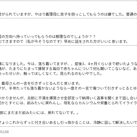
愛がられていますが、やはり義理母に息子を抱っこしてもらうのは嫌でした。普通
居の方向へ持っていってもらうのは無理なのでしょうか？？
出てきますので（私が今そうなのです）早めに話をされた方がいいと思います。
りました。今は、落ち着いてますが、、産後3、4ヶ月ぐらいまで続いたような(&gt;.
満が、たまりにたまって爆発する毎日で赤ちゃんについて何も聞いてこないなど、あ
あったせいか、触ってほしくなくて。見られるのもいやでした。
、義母さんの一言を引きずっとるんだと思います。
すが、半年たっても落ち着かないようなら一度その一言で傷ついて引きずっとるとゆ
わかりませんが、旦那に不満を爆発させ全部言って納得いく返事を聞くまで話し合
何かとすぐには、前みたいに戻れんし、母乳ならカルシウムや栄養とられてイライ
旦那にまだまだ前みたいには、戻れてないです。。
☆これからずっと付き合いあるし引っ掛かることは、冷静に話して解決したいですね(&gt
02/08