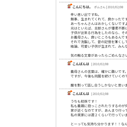
こんにちは。
ポムさん | 2010/02/08
辛い思い出ですね。
無事、生まれてくれて、良かったで
あ～ちゃんさんはおかしくないです
元はといえば、旦那さんが優柔不断
子供が出来る行為をしたのなら、そ
お義母さん、良いところもあるんで
それで洗脳して、昔の記憶を薄くし
結論、可愛い子供が生まれて、みんなハ
気の触る文章があったらごめんなさ
こんばんは
| 2010/02/08
義母さんの言葉は、確かに酷いです
ですが、今後も同居を続けていくの
腹を割って話し合うしかないと思い
こんばんは
| 2010/02/08
うちも初孫です！
私も義親に抱っこされたりするのが
家が近くなのですが、あんまり行っ
私の実家には週２くらいで行ってい
とーっても気持ち分かります！！なんだ