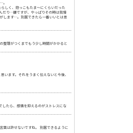
…。
したらしく、抱っこもたま～にくらいだった
んだり…嫌ですが、やっぱりその時は我慢
がします…。別居できたら一番いいとは思
の整理がつくまでもう少し時間がかかると
と思います。それをうまく伝えないと今後、
居でしたら、感情を抑えるのがストレスにな
言葉は許せないですね。 別居できるように