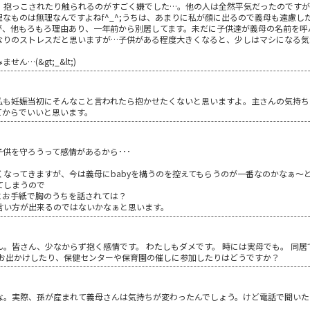
、抱っこされたり触られるのがすごく嫌でした…。他の人は全然平気だったのですが
なものは無理なんですよねf^_^;うちは、あまりに私が顔に出るので義母も遠慮
が、他もろもろ理由あり、一年前から別居してます。未だに子供達が義母の名前を呼
なりのストレスだと思いますが…子供がある程度大きくなると、少しはマシになる気
…(&gt;_&lt;)
私も妊娠当初にそんなこと言われたら抱かせたくないと思いますよ。主さんの気持ち
てからでいいと思います。
供を守ろうって感情があるから･･･
なってきますが、今は義母にbabyを構うのを控えてもらうのが一番なのかなぁ～
てしまうので
にお手紙で胸のうちを話されては？
言い方が出来るのではないかなぁと思います。
。皆さん、少なからず抱く感情です。 わたしもダメです。 時には実母でも。 同
とお出かけしたり、保健センターや保育園の催しに参加したりはどうですか？
な。実際、孫が産まれて義母さんは気持ちが変わったんでしょう。けど電話で聞いた