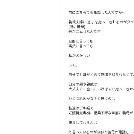
前にこちらでも相談したんですが…
義親夫婦に 息子を抱っこされるのがダ
(特に義母)
未だにムリなんです
旦那に言っても
実父に言っても
私がおかしい
って。
自分でも嫌だと言う感情を抑えれなくて
自分の親や親戚は
大丈夫で、会いにいけばすぐ抱っこさせ
ひとつ原因かな？と思うのは
私達はデキ婚で
妊娠発覚当初、優柔不断な旦那に義母が
堕ろしてもらえば
と言っているのが旦那と義母が電話して