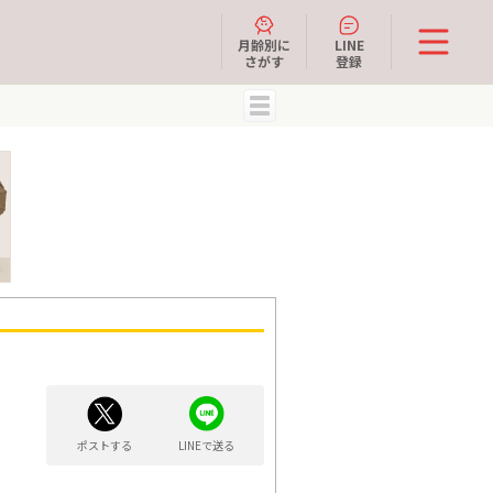
月齢別に
LINE
さがす
登録
MENU
ポストする
LINEで送る