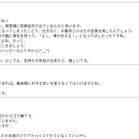
すね☆
よ。無意識に拒絶反応が出ているんだと思います。
になってしまったことで、仕方なく、お義母さんはその言葉を発したんでしょう。
の行動に責任を持って、「よし、僕が支える！」となってほしかったですね。
すよね、きっと。
ていきましょう。
ッピーなんですから(^__^)
い。少しでも、気持ちが余裕が出来たら、嬉しいです。
。
であれば、義両親に対する思いを変えなくてはいけませんね。
ます。
何だかスゴク嫌です。
ていません。
ますが‥
か共感だけでアドバイスできていなくてｺﾞﾒﾝﾅｻｲ。