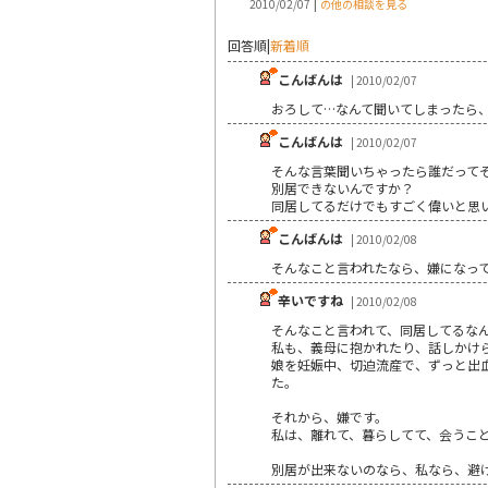
|
2010/02/07
の他の相談を見る
回答順
|
新着順
こんばんは
| 2010/02/07
おろして…なんて聞いてしまったら、主
こんばんは
| 2010/02/07
そんな言葉聞いちゃったら誰だって
別居できないんですか？
同居してるだけでもすごく偉いと思
こんばんは
| 2010/02/08
そんなこと言われたなら、嫌になっ
辛いですね
| 2010/02/08
そんなこと言われて、同居してるな
私も、義母に抱かれたり、話しかけ
娘を妊娠中、切迫流産で、ずっと出
た。
それから、嫌です。
私は、離れて、暮らしてて、会うこ
別居が出来ないのなら、私なら、避