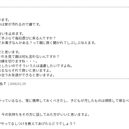
います。
のは家が汚れるので嫌です。
合いを止めます。
て手ぶらで毎日遊びに来るんですか？
でお菓子なんかある？って親に良く聞かれてしぶしぶ与えます。
だと思います。
それを見て親は何も言わないんですか？
は縁を切りますね・・・。
をしたいのでそういう人は遠慮したいですよね。
なるならそれで良いと思いますよ。
の合うお友達ができると思いますよ。
ら？
| 2008/01/29
かっているなら、常に携帯しておくべきだし、子どもが汚したものは掃除して帰るべ
、今の気持ちをその方に話してみた方がいいと思いますよ。
」
がやってるしつけを教えてあげたらどうでしょう？