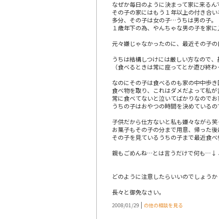
なぜか毎日のように決まって家に来るん
その子の家にはもう１年以上の付き合い
多分、その子は女の子…うちは男の子。
１歳年下の為、やんちゃな男の子を家に
元々嫌じゃなかったのに、最近その子の
うちは結構しつけには厳しい方なので、
（食べるときは常に座ってとか遊び終わ
なのにその子は食べるのも家の中中歩き
食べ物を取り、これはダメだよって私が
常に食べてないと泣いてばかりなのでお
うちの子はおやつの時間を決めているの
子供だから仕方ないと私も嫌々ながら笑
お菓子もその子の分まで用意、帰った後
その子を見ているうちの子まで最近食べ
親もごめんね…とは言うだけで何も…↓
どのように注意したらいいのでしょうか
長々と御免なさい。
|
2008/01/29
の他の相談を見る