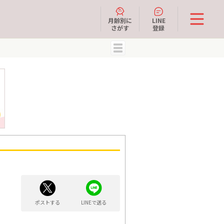
月齢別に
LINE
さがす
登録
MENU
ポストする
LINEで送る