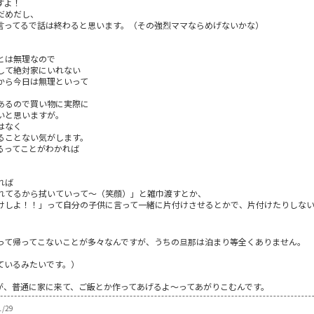
すよ！
だめだし、
言ってるで話は終わると思います。（その強烈ママならめげないかな）
とは無理なので
対家にいれない
から今日は無理といって
で買い物に実際に
思いますが。
はなく
ることない気がします。
るってことがわかれば
れば
れてるから拭いていって～（笑顔）」と雑巾渡すとか、
けしよ！！」って自分の子供に言って一緒に片付けさせるとかで、片付けたりしな
って帰ってこないことが多々なんですが、うちの旦那は泊まり等全くありません。
ているみたいです。）
が、普通に家に来て、ご飯とか作ってあげるよ～ってあがりこむんです。
1/29