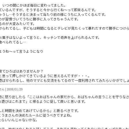
が、いつの間にかほぼ毎日に変わってました。
ているんですが、そうすると今から行くね～って即来るんです。
ゃうし…そうすると決まって当たり前の様にうちに入ってくるんです。
のが習慣づいてうちに勝手に入ってきちゃうんです。
るのが大変みたいです。
けられてるし、子どもは時間になるとテレビが見たくって暴れだすので勝手につけ
お菓子はないよって言うと、キッチンで奇声を上げられるんです。
食べられてるし…
ようね～って言うようになり
育てひろばはありませんか？
と思って押しかけてきているように思えるんですが・・・。
遊ばせられるし、他のママとも交流をもてるので一度利用されてみたらいかがでし
 | 2008/01/29
逆に怒り出したら「ここはおばちゃんの家だから、おばちゃんの言うことを守りな
お遊びはこれまで」と帰るように促して良いと思います。
んと時間を決めてあげているから」と断るべきです。
こうまさんの決めたルールに従うべきですよね。
たらいいんじゃないかな。
ので、始めはやんわりと話してみて、それでも変わってくれないならきっぱり言った