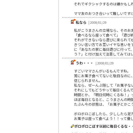
それでギクシャクするのは嫌かもし
ママ友のおつき合いって難しいです
私なら
| 2008/01/29
私がこうまさんの立場なら、そのお
「食べるなら座って食べて」「遊び
それができないなら遊びに来られて
きつい言い方でお互いイヤな思いを
に「あなたの家に毎日遊びに行って
う？」と付け加えて注意してみては
うわ・・・
| 2008/01/29
すごいママさんがいるもんですね。
常にお菓子食べてないと駄目なのに
信じられません。
私なら、ぜーんぶ隠して「お菓子な
それにしてもどうやって毎日くるん
時間とか、「明日何時にくるね！」
ほぼ毎日となると、こうまさんの時
たぶん今の状態は、「お菓子とかこ
ボロボロこぼしたら、少ししたら足
お菓子は座って食べよう！！って優
ボロボロこぼす以前に毎日くるな・