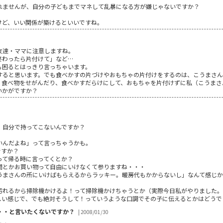
れませんが、自分の子どもまでマネして乱暴になる方が嫌じゃないですか？
けど、いい関係が築けるといいですね。
友達・ママに注意しますね。
終わったら片付けて」など…
も困るとはっきり言っちゃいます。
すると思います。でも食べかすの片づけやおもちゃの片付けをするのは、こうまさん
、食べ物をせがんだり、食べかすだらけにして、おもちゃを片付けずに私（こうまさ
いかがですか？
、自分で持ってこないんですか？
いんだよね」って言っちゃうかも。
ですか？
って帰る時に言ってくとか？
間とかお買い物って自由にいけなくて参りますね・・・
うまさんの所にいけばもらえるからラッキー。暖房代もかからないし」なんて感じ
汚れるから掃除機かけるよ！って掃除機かけちゃうとか（実際今日私がやりました
しい感じで、でも絶対そうして！っていうような口調でその子に伝えるとかはどうで
・・と言いたくないですか？
| 2008/01/30