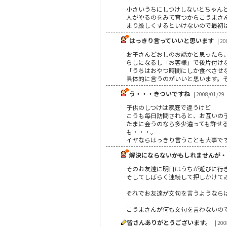
小さいうちにしつけしないとちゃん
人がやるのをみて育つからこうまさ
まり厳しくするといけないので最初
はっきり言っていいと思います
| 20
お子さんどおしのお話かと思ったら
らしになるし「お客様」で後片付け
「うちはおやつ時間にしか食べさせ
具体的に言うのがいいと思います。
う・・・きついですね
| 2008/01/29
子供のしつけは家庭で違うけど
こうも毎日訪問されると、お互いの
たまに会うのなら多少違っても許せ
も・・・。
イヤならはっきり言うことも大事で
解決にならないかもしれませんが・
そのお友達に明日はうちが遊びに行
そしてしばらく連続して押しかけて
それでお友達が文句を言うようなら
こうまさんが何も文句を言わないの
皆さんありがとうございます。
| 20