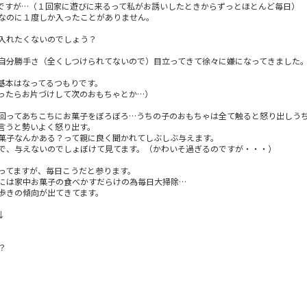
ですが…（１回家に遊びに来るって私がお誘いしたときからずっとほとんど毎日）
なのに１度しか入ったことがありません。
入れたくないのでしょう？
自分勝手さ（全くしつけられてないので）目立ってきて徐々に嫌になってきました
基本はなってるつもりです。
ったらお片づけして次のおもちゃとか…）
回ってあちこちにお菓子をぼろぼろ…うちの子のおもちゃは全て触ると怒り出しう
言うと勢いよく怒り出す。
菓子なんかある？って親に良く聞かれてしぶしぶ与えます。
で、与えないのでしょぼけて見てます。（かわいそ過ぎるのですが・・・）
ってますが、毎日こうだと参ります。
には家中お菓子の食べかすだらけの為毎日大掃除…
歩きの傾向が出てきてます。
↓
？