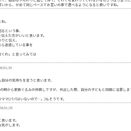
ぽいから、せめて同じペースでお互いの家で遊べるようになると良いですね。
よね。
困るという事、
を伝えた方がいいと思います。
わりと伝え、
なら迷惑している事を
行くわ」と言ってみては
8/01/29
も自分の気持ちを言うと思います。
児の時から家族ぐるみの仲良しですが、外出した際、自分の子どもと同様に注意しま
ママ(パパはいないので…。)もそうです。
8/01/29
と思います。
な気がします。