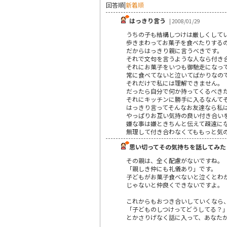
回答順
|
新着順
はっきり言う
| 2008/01/29
うちの子も結構しつけは厳しくして
歩きまわってお菓子を食べたりする
だからはっきり親に言うべきです。
それで文句を言うような人なら付き
それにお菓子をいつも御馳走になっ
常に食べてないと泣いてばかりなの
それだけで私には理解できません。
だったら自分で何か持ってくるべき
それにキッチンに勝手に入るなんて
はっきり言ってそんなお友達なら私
やっぱりお互い気持の良い付き合い
嫌な事は嫌ときちんと伝えて疎遠に
無理して付き合わなくてももっと気
思い切ってその気持ちを話してみた
その親は、全く配慮がないですね。
「親しき仲にも礼儀あり」です。
子どもがお菓子食べないと泣くとわ
じゃないと仲良くできないですよ。
これからもおつき合いしていくなら
「子どものしつけってどうしてる？
とかさりげなく話に入って、あなた