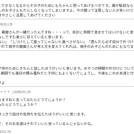
とできなくなるからその子のためにもちゃんと怒ってあげるべきです。親が駄目なら
んのお子さんもだらしなくなってしまいますよ。今の親って注意しない人が多いけど
はやさしく注意してあげてください
08/01/29
、親御さんが一緒だったんですね・・・って、余計に笑顔で済ませてはいけないと思
なしですむ楽さに甘えていると思います。
ない」「しつけとして座ってじゃないと食べさせない」「遊んだら必ず自分で片づけ
それで相手の親御さんが考え方を変えてくれれば、相手のお子さんのためにもなりま
子供のためにきちんと話したほうがいいと思います。おやつの時間や片付けについて
る範囲でも毎日の積み重ねだと子供にもよくないでしょうし、今後もこのお友達と付
すよ
・・・
| 2008/01/29
きますねと言ってみたらどうでしょうか？
みたらどうでしょうか？
はっきり自分の気持ちを伝えたほうがいいと思います。
で、そのお友達はそれでいいと思っているんじゃないかな。
08/01/29