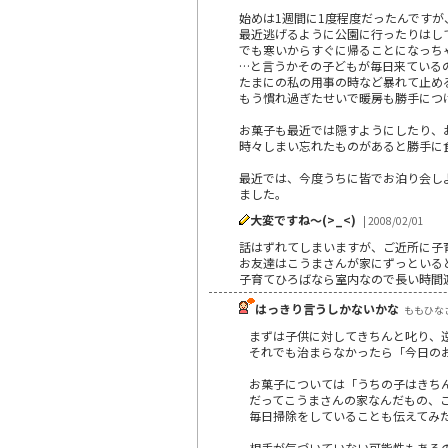
始めは1週間に1度程度だったんです
最近逃げるように公園に行ったりはし
でも寒いからすぐに帰ることになっち
…と言うかその子どもが毎日来ている
たまにの私の用事の時など暴れて止め
もう慣れ過ぎたせいで暖房も勝手につ
お菓子も最近では隠すようにしたり、
時々しまい忘れたものがあると勝手に
最近では、今度うちに皆でお泊り会し
ました。
大変ですね～(>_<)
| 2008/02/01
話はずれてしまいますが、ご近所に子
お友達はこうまさんが家にずっといる
子育てひろばなら室内なので長い時間
はっきり言うしかないかな
ももひなさん
まずは子供に対してきちんと叱り、
それでも治まらなかったら「今日の
お菓子については「うちの子はきち
だってこうまさんの家なんだもの、
毎日掃除をしていることも伝えてみ
相手が気づいていない可能性もある