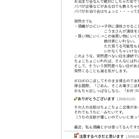
お泊まり会なんて絶対にしちゃだめで
パパが出張などがある日でも教えちゃ
パパがお泊り会はちょっと・・・って
突然きても
・頭痛がひどい→子供に演技させるこ
こうまさんが演技をして絶
・買い物にいく→この後買い物にいく
絶対家にいれない。
ただ見てる可能性もあるの
いかなくちゃいけないと
このような、突然遊べない日を連続で
ちょこちょこいれれば、そんなにばれ
そして、そういう突然遊べない日があ
突然くることも減る気がします。
ボロボロこぼしてそのまま帰るのであ
帰る間際、「ごめん、そこお菓子こぼ
おもちゃ出しっぱなしなら、「お片づ
ありがとうございます
| 2008/02/01
その人の旦那はちょこちょこ出張があ
それでもうちに…みたいです。
（うちの旦那が優しいのでいいと思っ
最近、私も頭痛とかは使ってるんです
注意するべきだと思います
| 2008/0