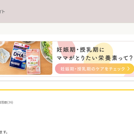
イト
答数(36)
ます。