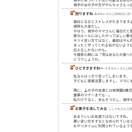
相手の女の子の方がやんちゃさんっ
困りますね
あおれいさん | 2008/01/29
毎日となるとストレスがたまります
掃除も大変だし。
やはり、相手のママさんに毎日だと
家のルールにはしたがってほしい事
キツイ言い方ではなく、最初はやん
まったく守ってくれる気がないよう
伝えるしかないかも。
今度来た時には「次はあなたの家へ
どうでしょうか。
ひどすぎますね～
かず＆たくさん | 200
私ならはっきり言ってしまいます。
子どもに直接注意しますし、ママに
現に、上の子の友達とは保育園0歳
食事のマナーまでも…。
私だけでなく、夫もそうだし、相手の
お菓子を消してみる
ししゃもさん | 200
あまりいいお友達ではないですね。
悪い言い方をするとなめられている
おやつタイムに利用されているよう