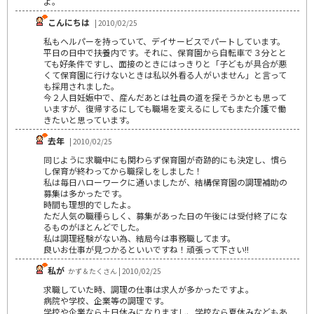
よ。
こんにちは
| 2010/02/25
私もヘルパーを持っていて、デイサービスでパートしています。
平日の日中で扶養内です。それに、保育園から自転車で３分とと
ても好条件ですし、面接のときにはっきりと「子どもが具合が悪
くて保育園に行けないときは私以外看る人がいません」と言って
も採用されました。
今２人目妊娠中で、産んだあとは社員の道を探そうかとも思って
いますが、復帰するにしても職場を変えるにしてもまた介護で働
きたいと思っています。
去年
| 2010/02/25
同じように求職中にも関わらず保育園が奇跡的にも決定し、慣ら
し保育が終わってから職探しをしました！
私は毎日ハローワークに通いましたが、結構保育園の調理補助の
募集は多かったです。
時間も理想的でしたよ。
ただ人気の職種らしく、募集があった日の午後には受付終了にな
るものがほとんどでした。
私は調理経験がない為、結局今は事務職してます。
良いお仕事が見つかるといいですね！頑張って下さい!!
私が
かず＆たくさん | 2010/02/25
求職していた時、調理の仕事は求人が多かったですよ。
病院や学校、企業等の調理です。
学校や企業なら土日休みになりますし、学校なら夏休みなどもあ