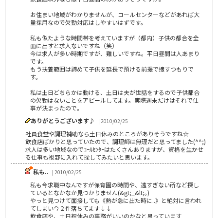
お住まい地域がわかりませんが、コールセンターなどがあれば大
量採用なので欠勤対応はしやすいはずです。
私も似たような時間帯を考えていますが（都内）子供の都合を全
面に出すと求人ないですね（笑）
今は求人が多い時期ですが、難しいですね。平日昼間は人あまり
です。
もう扶養範囲は諦めて子供を延長で預ける前提で捜すつもりで
す。
私は土日どちらかは動ける、土日は夫が世話をするので子供都合
の欠勤はないことをアピールしてます。実際週末だけはそれで仕
事が決まったので。
ありがとうございます♪
| 2010/02/25
社員食堂や調理補助なら土日休みのところがありそうですね☆
飲食店ばかりと思っていたので、調理師は無理だと思ってました(^^;)
求人は多い地域なのでｺｰﾙｾﾝﾀｰはたくさんありますが、資格を生かせ
る仕事も視野に入れて探してみたいと思います。
私も..
| 2010/02/25
私も今求職中なんですが保育園の時間や、遠すぎない所など探し
ているとなかなか見つかりません(&gt;_&lt;｡)
やっと見つけて面接しても《熱が急に出た時に..》と絶対に言われ
てしまい今２件落ちてます↓↓
飲食店や、土日祝休みの事務がいいのかなと思っています