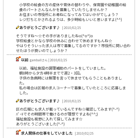
小学校の給食の方の産休や育休の替わりや、保育園や幼稚園の給
食のパートさんなんかを募集していたりしませんか？
お住まいの市役所にお尋ねになってみてはいかがでしょう？
レジ打ちとかされるよりは、多少時給もいいと思いますよ(^^)
ありがとうございます♪
| 2010/02/25
そうですね～☆その手がありましたねo(^o^)o
学校給食とかなら学校の休みに合わせて休めますもんね☆
やはりそういった求人は市で募集してるのですか？市役所に問い合わ
せたほうが良いのでしょうか？
以前
gamballさん | 2010/02/25
以前、福祉施設の調理補助のパートをしていました。
朝8時から夕方4時半までで週2・3回。
子供の急病時には無理を言って休ませてもらうこともありまし
た。
私の場合は区報の求人コーナーで募集していたところに応募しま
した。
ありがとうございます♪
| 2010/02/25
区の広報にも求人が載っているんですね☆確認してみます(^-^)
ﾊﾟｰﾄでその時間帯で働けるのが理想ですよね(^^;)
福祉施設も視野に入れて探してみます☆
ありがとうございました(^-^)
求人関係の仕事をしていました
| 2010/02/25