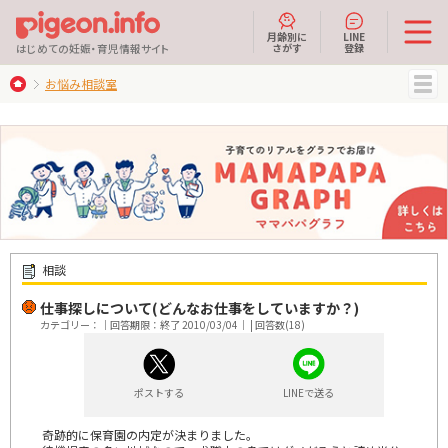
月齢別に
LINE
さがす
登録
はじめての妊娠・育児情報サイト
お悩み相談室
MENU
相談
仕事探しについて(どんなお仕事をしていますか？)
カテゴリー：｜回答期限：終了 2010/03/04｜ | 回答数(18)
ポストする
LINEで送る
奇跡的に保育園の内定が決まりました。