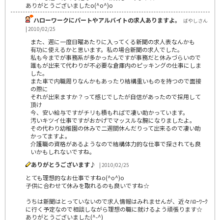
ありがとうございましたo(^o^)o
ハローワークにパートやアルバイトの求人ありますよ。
ばやしさん
| 2010/02/25
また、週に一度日曜あたりに入ってくる新聞の求人表なんかも
有功に使えるかと思います。私の場合新聞の求人でした。
私も今までが事務系が多かったんですが事務だと休みづらいので
誰もが出来て代わりが不必要な倉庫内のピッキングの仕事にしま
した。
また車で内職周りなんかもあったり結構重いものを持つので面接
の際に
それが出来ますか？って感じでしたが自信があったので採用して
頂け
今、安い給与ですがチリも積もればで凄い助かっています。
汚いキツイ仕事ですがおかげでマッスルな腕になりましたよ。
その代わり幼稚園の休みで二週間休んだりって出来るので凄い助
かってますよ。
介護職の資格があるようなので結構体力的な仕事で探されても良
いかもしれないですね。
ありがとうございます♪
| 2010/02/25
とても理想的なお仕事ですねo(^o^)o
子供に合わせて休みを取れるのも良いですね☆
うちは新聞はとっていないので求人情報はみれませんが、近々ﾊﾛｰﾜｰｸ
に行く予定なので相談しながら理想の職に就けるよう頑張ります☆
ありがとうございました(^-^)