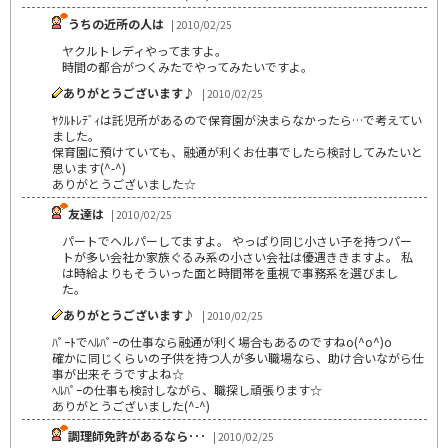
うちの近所の人は
| 2010/02/25
ヤクルトレディやってますよ。
時間の都合がつくみたでやってみたいですよ。
ありがとうございます♪
| 2010/02/25
ﾔｸﾙﾄﾚﾃﾞｨは託児所があるので保育園が決まらなかったら…で考えてい
ました。
保育園に預けていても、融通が利くお仕事でしたら検討してみたいと
思います(^-^)
ありがとうございました☆
友達は
| 2010/02/25
パートでヘルパーしてますよ。 やっぱり同じ小さい子を持つパー
トが多い会社か家族ぐるみ系の小さい会社は優遇ききますよ。 私
は時給よりもそういった面と時間帯を重視で事務系を選びまし
た。
ありがとうございます♪
| 2010/02/25
ﾊﾟｰﾄでﾍﾙﾊﾟｰの仕事なら融通が利く場合もあるのですねo(^o^)o
確かに同じくらいの子供を持つ人が多い職場なら、助け合いながら仕
事が出来そうですよね☆
ﾍﾙﾊﾟｰの仕事も検討しながら、職探し頑張ります☆
ありがとうございました(^-^)
調理師免許があるなら･･･
| 2010/02/25