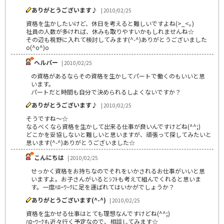
ありがとうございます♪
| 2010/02/25
資格を生かしたいけど、休日を考えると難しいですよね(>_<｡)
社員の人数が多ければ、休みも取りやすいかもしれませんね☆
その辺も視野に入れて検討してみます(^-^)ありがとうございました
o(^o^)o
ヘルパー
| 2010/02/25
の資格があるならその資格を生かしてパートで働くのもいいと思
います。
パートだと時間も自分で決められるしよくないですか？
ありがとうございます♪
| 2010/02/25
そうですね～☆
なるべくなら資格を生かして出来る仕事が良いんですけどね(^^;)
どこかを妥協しないと難しいと思いますが、頑張って探してみたいと
思います(^-^)ありがとうございました☆
こんにちは
| 2010/02/25
せっかく資格をお持ちなのでそれをいかされるお仕事がいいと思
いますよ。お子さんがいるとｼﾌﾄも考えて組んでくれると思いま
す。一度ﾊﾛｰﾜｰｸに足を運ばれてはいかがでしょうか？
ありがとうございます(^-^)
| 2010/02/25
資格を生かせる仕事はとても理想なんですけどね(^^;)
ﾊﾛｰﾜｰｸも近々行く予定なので、相談してみます☆