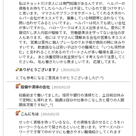
私はチョットだけ求人には専門知識があるんですが、 ヘルパーの
資格をお持ちでしたらヘルパーは不足しているので見つけやすい
と思います。 ママさんやブランクをサポートしてくれる大手のヘ
ルパー会社がオススメです。 募集している時間帯と合わなくても
問い合わせてみるといいですよ。 ヘルパーは何人でも欲しい会社
が多いですから。 ハローワークはオススメ出来ません。意外に不
親切だし求人内容が曖昧です。 労働基準法を守ってない会社の求
人もあります。 他には ママさんに理解ある会社の営業もオススメ
です。 営業は意外に個人プレーなのでお子様が病気の時に休みや
すいです。 飲食店ならば若い子ばかりの職場だと「いつも突然休
む」と言われることがあるのでパートさんが多い職場を選ぶとい
いですよ。 あと扶養控除は民主党がなくす考えなので注意してく
ださいね。 私も働きたいから羨ましいです。 応援してます。
ありがとうございます♪
| 2010/02/25
とても参考になるご意見ありがとうございました(^-^)
設備や清掃の会社
| 2010/02/25
妊娠前まで働いてました。役所や銀行の清掃だと、土日祝日休み
で定時にも帰れます。融通は自分の仕事のこなし方と周りの人間
関係次第ですね(^_^)
こんにちは
| 2010/02/25
せっかく資格を持っているなら、その資格を活かせるところをハ
ローワークなんかで探されるといいと思います。マザーズハロー
ワークで子育て中のママにも働きやすい職場紹介してくれます