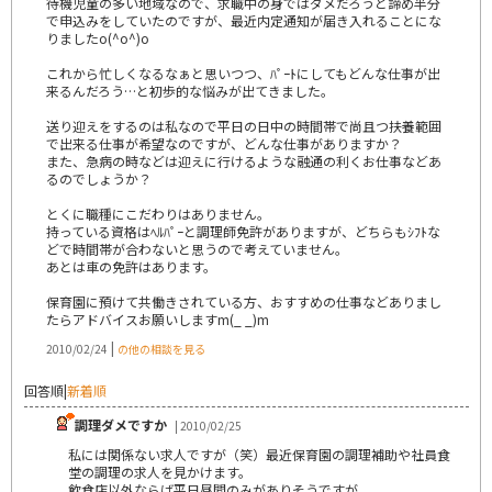
待機児童の多い地域なので、求職中の身ではダメだろうと諦め半分
で申込みをしていたのですが、最近内定通知が届き入れることにな
りましたo(^o^)o
これから忙しくなるなぁと思いつつ、ﾊﾟｰﾄにしてもどんな仕事が出
来るんだろう…と初歩的な悩みが出てきました。
送り迎えをするのは私なので平日の日中の時間帯で尚且つ扶養範囲
で出来る仕事が希望なのですが、どんな仕事がありますか？
また、急病の時などは迎えに行けるような融通の利くお仕事などあ
るのでしょうか？
とくに職種にこだわりはありません。
持っている資格はﾍﾙﾊﾟｰと調理師免許がありますが、どちらもｼﾌﾄな
どで時間帯が合わないと思うので考えていません。
あとは車の免許はあります。
保育園に預けて共働きされている方、おすすめの仕事などありまし
たらアドバイスお願いしますm(_ _)m
|
2010/02/24
の他の相談を見る
回答順
|
新着順
調理ダメですか
| 2010/02/25
私には関係ない求人ですが（笑）最近保育園の調理補助や社員食
堂の調理の求人を見かけます。
飲食店以外ならば平日昼間のみがありそうですが。