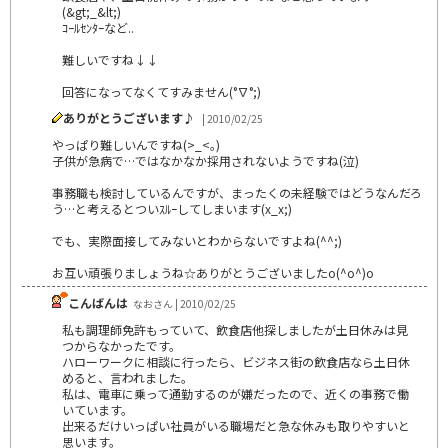
(&gt;_&lt;)
ｺｰﾙｾﾝﾀｰなど..
難しいですね↓↓
回答になってなくてすみません(°∇°;)
ありがとうございます♪
| 2010/02/25
やっぱり難しいんですね(>_<｡)
子供が急病で…ではなかなか採用されないようですね(泣)
事務職も検討しているんですが、まったくの未経験ではどうなんだろ
う…と考えるとついｽﾙｰしてしまいます(x_x;)
でも、実際面接してみないとわからないですよね(^^;)
お互い頑張りましょうね☆ありがとうございましたo(^o^)o
こんばんは
なおさん | 2010/02/25
私も調理師免許もっていて、飲食店他探しましたが土日休みは見
つからなかったです。
ハローワークに相談に行ったら、ビジネス街の飲食店なら土日休
めると、言われました。
私は、電車に乗って通勤するのが嫌だったので、近くの事務で働
いています。
出来るだけいっぱい社員がいる職場だと急な休みも取りやすいと
思います。