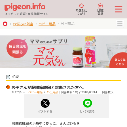
月齢別に
LINE
さがす
登録
はじめての妊娠・育児情報サイト
外出用品
お悩み相談室
ベビー用品
MENU
相談
お子さんが股関節脱臼と診断された方へ。
カテゴリー：
ベビー用品
>
外出用品
｜回答期限：終了 2010/03/14｜ | 回答数(2)
ポストする
LINEで送る
股関節脱臼の治療中に抱っこ、おんぶひもを