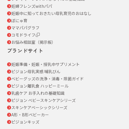
妊婦フレンズwithパパ
妊娠中に知っておきたい母乳育児のおはなし
ぼにゅ育
ママパパグラフ
コモドライフ
お悩み相談室（掲示板）
ブランドサイト
妊娠準備・妊娠・授乳中サプリメント
ピジョン母乳実感 哺乳びん
ベビーグッズの洗浄・消毒・除菌ガイド
ピジョン離乳食 ハッピーミール
乳歯ケア お手入れの基礎知識
ピジョン ベビースキンケアシリーズ
スキンケアベーシックシリーズ
A形・B形ベビーカー
ピジョンキッズ