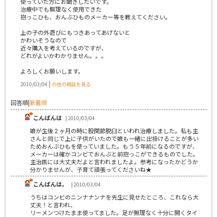
使っていた方にお聞きしたいです。
治療中でも無理なく使用できた
抱っこひも、おんぶひものメーカー等を教えてください。
上の子の外遊びにもつきあってあげないと
かわいそうなので
近々購入を考えているのですが、
どれがよいかわかりません。。。
よろしくお願いします。
|
2010/03/04
の他の相談を見る
回答順
|
新着順
こんばんは
| 2010/03/04
娘が生後２ヶ月の時に股関節脱臼といわれ治療しました。私も主
さんと同じで上に子供がいたので娘も一緒に出掛けることが多い
ためおんぶひもを使っていました。もう５年前になるのですが、
メーカーは確かコンビでおんぶと前抱っこができるものでした。
主治医には大丈夫だよと言われましたよ。参考になったかどうか
分かりませんが、子育て頑張ってくださいね★
こんばんは。
| 2010/03/04
うちはコンビのニンナナンナを先生に見せたところ、これなら大
丈夫！と言われ、
リーメンつけたまま使ってました。足が無理なく十分に開くタイ