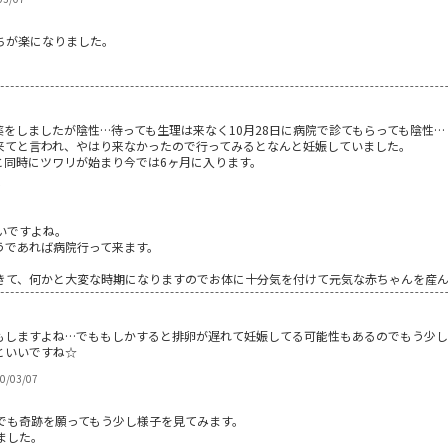
ちが楽になりました。
査薬をしましたが陰性…待っても生理は来なく10月28日に病院で診てもらっても陰性…
来てと言われ、やはり来なかったので行ってみるとなんと妊娠していました。
と同時にツワリが始まり今では6ヶ月に入ります。
7
いですよね。
うであれば病院行って来ます。
きて、何かと大変な時期になりますのでお体に十分気を付けて元気な赤ちゃんを産
もしますよね…でももしかすると排卵が遅れて妊娠してる可能性もあるのでもう少し
といいですね☆
10/03/07
でも奇跡を願ってもう少し様子を見てみます。
ました。