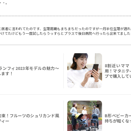
・・。
と医者に言われてたのです、生理周期もまちまちだったのですが一月半位生理が遅れ
かけてたけどもう一度試したらうっすらとプラスで後日病院へ行ったら出来てました
8割近いママ
ンフィ2023年モデルの魅力～
用！マタニテ
します！
プで購入して
約束！フルーツのシュリカンド風
B形ベビーカ
ティー
持ちが軽くな