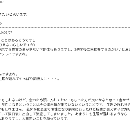
/07
きたいと思います。
☆
10/03/07
ることはあるそうですし
りえないらしいですが)
反応する物質の量が少ない可能性もありますし、2週間後に再検査するのがいいと思
かツライですよね。
んですよね。
生理が遅れてやっぱり期待大に・・・。
かもしれないけど、念のため頭に入れておいてもらった方が良いかなと思って書かせ
、陰性になるということはその蛋白質が出ていないということです。 生理の遅れ具
かもしれません。 義姉が検査薬で陽性になり病院に行ったけど胎嚢が見えず子宮外
ていて数日後に出血して流産してしまいました。 あまりにも生理が遅れるようなら
もありますし、大事無いことを願っています。