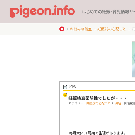
はじめての妊娠・育児情報サ
お悩み相談室
妊娠前の心配ごと
相談
妊娠検査薬陰性でしたが・・・
カテゴリー：
妊娠前の心配ごと
>
月経
｜回答期限：
毎月大体31周期で生理があります。