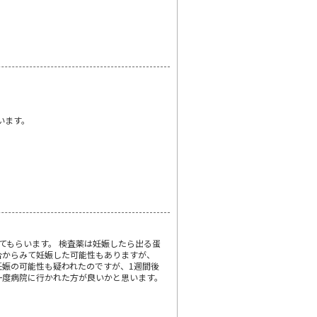
います。
てもらいます。 検査薬は妊娠したら出る蛋
合からみて妊娠した可能性もありますが、
妊娠の可能性も疑われたのですが、1週間後
一度病院に行かれた方が良いかと思います。