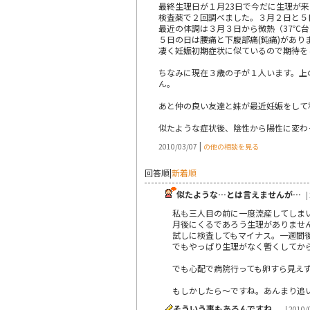
最終生理日が１月23日で今だに生理が
検査薬で２回調べました。３月２日と５
最近の体調は３月３日から微熱（37℃
５日の日は腰痛と下腹部痛(鈍痛)があり
凄く妊娠初期症状に似ているので期待を
ちなみに現在３歳の子が１人います。上
ん。
あと仲の良い友達と妹が最近妊娠をして
似たような症状後、陰性から陽性に変わ
|
2010/03/07
の他の相談を見る
回答順
|
新着順
似たような…とは言えませんが…
|
私も三人目の前に一度流産してしま
月後にくるであろう生理がありませ
試しに検査してもマイナス。一週間
でもやっぱり生理がなく暫くしてか
でも心配で病院行っても卵すら見え
もしかしたら～ですね。あんまり追
そういう事もあるんですね。
| 2010/