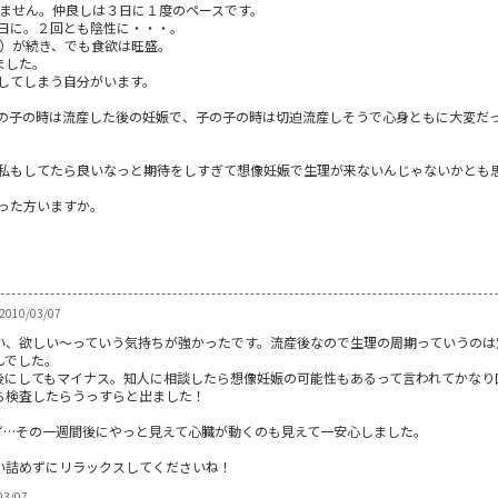
来ません。仲良しは３日に１度のペースです。
日に。２回とも陰性に・・・。
台）が続き、でも食欲は旺盛。
ました。
してしまう自分がいます。
の子の時は流産した後の妊娠で、子の子の時は切迫流産しそうで心身ともに大変だ
私もしてたら良いなっと期待をしすぎて想像妊娠で生理が来ないんじゃないかとも
った方いますか。
 2010/03/07
い、欲しい～っていう気持ちが強かったです。流産後なので生理の周期っていうのは
んでした。
後にしてもマイナス。知人に相談したら想像妊娠の可能性もあるって言われてかなり
ら検査したらうっすらと出ました！
ず…その一週間後にやっと見えて心臓が動くのも見えて一安心しました。
い詰めずにリラックスしてくださいね！
03/07