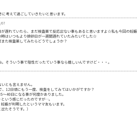
きに考えて過ごしていきたいと思います。
/07
日が遅れていたら、まだ検査薬で反応出ない事もあると思いますよ☆私も今回の妊娠
の時はいつもより排卵日が一週間遅れていたみたいでした☆
ばまた検査薬してみたらどうでしょうか？
ね。そういう事で陰性だったていう事なら嬉しいんですけど・・・。
ないとも言えません。
で、12日頃にもう一度、検査をしてみてはいかがですか？
35～40日になる事が何度かありました。
…という感じだったのですが…。
、妊娠が判明したというママ友もいます。
と出たそうです。）