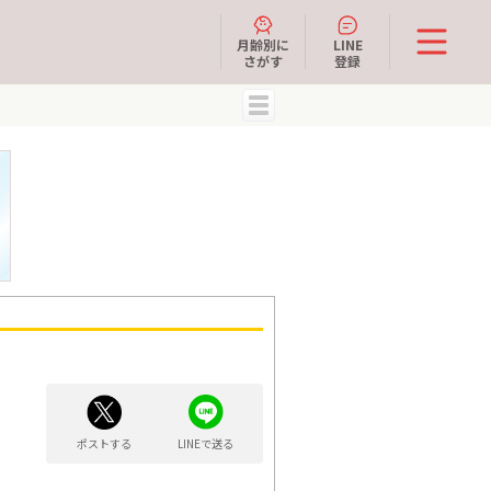
月齢別に
LINE
さがす
登録
MENU
ポストする
LINEで送る