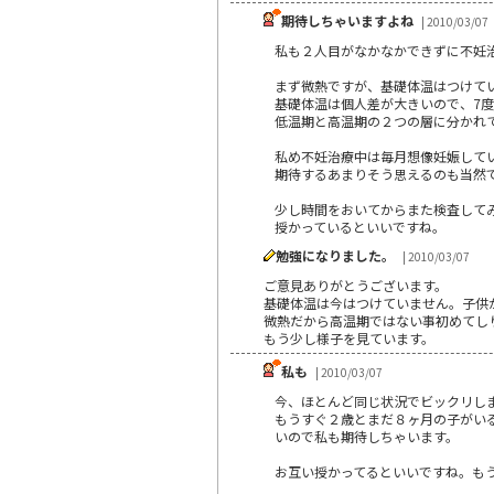
期待しちゃいますよね
| 2010/03/07
私も２人目がなかなかできずに不妊
まず微熱ですが、基礎体温はつけて
基礎体温は個人差が大きいので、7
低温期と高温期の２つの層に分かれ
私め不妊治療中は毎月想像妊娠して
期待するあまりそう思えるのも当然
少し時間をおいてからまた検査して
授かっているといいですね。
勉強になりました。
| 2010/03/07
ご意見ありがとうございます。
基礎体温は今はつけていません。子供
微熱だから高温期ではない事初めてし
もう少し様子を見ています。
私も
| 2010/03/07
今、ほとんど同じ状況でビックリし
もうすぐ２歳とまだ８ヶ月の子がい
いので私も期待しちゃいます。
お互い授かってるといいですね。も