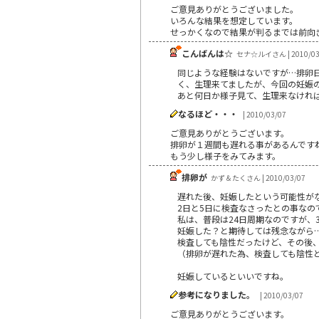
ご意見ありがとうございました。
いろんな結果を想定しています。
せっかくなので結果が判るまでは前向
こんばんは☆
セナ☆ルイさん | 2010/03
同じような経験はないですが…排卵
く、生理来てましたが、今回の妊娠
あと何日か様子見て、生理来なけれ
なるほど・・・
| 2010/03/07
ご意見ありがとうございます。
排卵が１週間も遅れる事があるんです
もう少し様子をみてみます。
排卵が
かず＆たくさん | 2010/03/07
遅れた後、妊娠したという可能性が
2日と5日に検査なさったとの事なの
私は、普段は24日周期なのですが、
妊娠した？と期待しては残念ながら
検査しても陰性だったけど、その後
（排卵が遅れた為、検査しても陰性
妊娠しているといいですね。
参考になりました。
| 2010/03/07
ご意見ありがとうございます。