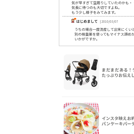
気が早すぎて空周りしていたのかも・
気長に待つのも大切ですよね。
もう少し様子をみてみます。
はじめまして
| 2010/03/07
うちの場合一度流産して出来にくい
別の検査薬を使ってもマイナス諦め
いかがですか。
まだまだある！ラ
たっぷりお伝え
インスタ映えお
パンケーキパー