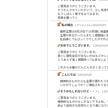
ご意見ありがとうございます。
そうだんさせていただいて、少し気持
もうしばらく様子をみてみます。
奇跡を願って☆
私の場合
♪アリス♪さん | 2010/03/07
最終生理は8月29日で10月頭に検
生理が来なかったらまた１週間後に
私自身とてもびっくりでしたがそれ
おめでとうございます。
| 2010/03/0
ご意見ありがとうございます。
直ぐに陽性反応が出ないのはもどかし
とりあえず後１週間待っても来ないよ
これからお腹がどんどん大きくなって
こんにちは
| 2010/03/07
精神的なものからも生理が遅れたり
いかがでしょうか？ご懐妊されてる
そうかもしれないけど・・・。
| 20
ご意見ありがとうございます。
精神的なものかもしれないですよね。
前より前向きな気持ちになり楽になり