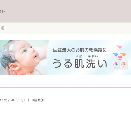
イト
月経
終了 2010/03/21｜ | 回答数(10)