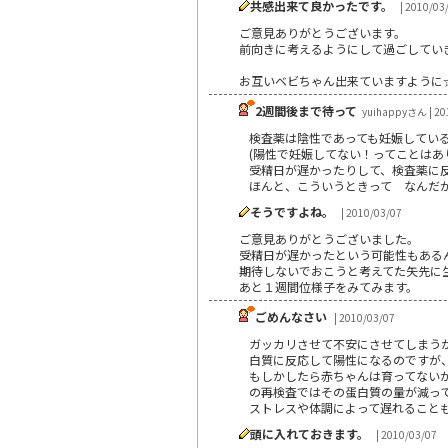
共感出来て良かったです。
| 2010/03
ご意見ありがとうございます。
前向きに考えるようにして過ごしてい
お互いベビちゃん出来ていますように
2週間後まで待って
yuihappyさん | 20
検査薬は陰性であっても妊娠してい
(陽性で妊娠してない！ってことはあ
受精日が遅かったりして、検査薬に
ほんと、こういうときって なんだ
そうですよね。
| 2010/03/07
ご意見ありがとうございました。
受精日が遅かったという可能性もある
期待しないでおこうと考えてた矢先に
あと１週間位様子をみてみます。
ごめんなさい
| 2010/03/07
ガッカリさせて不安にさせてしまう
白質に反応して陽性になるのですが
もしかしたら赤ちゃんは育ってない
の再検査ではその蛋白質の量が減っ
ストレスや体調によって遅れること
頭に入れておきます。
| 2010/03/07