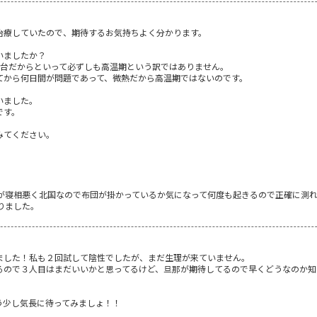
治療していたので、期待するお気持ちよく分かります。
いましたか？
度台だからといって必ずしも高温期という訳ではありません。
てから何日間が問題であって、微熱だから高温期ではないのです。
いました。
です。
みてください。
が寝相悪く北国なので布団が掛かっているか気になって何度も起きるので正確に測
りました。
ました！私も２回試して陰性でしたが、まだ生理が来ていません。
るので３人目はまだいいかと思ってるけど、旦那が期待してるので早くどうなのか知
う少し気長に待ってみましょ！！