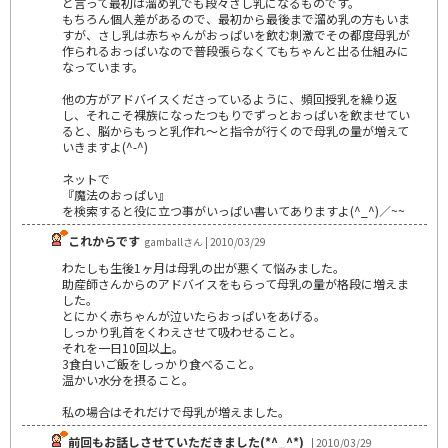
と言って最初は溜め乳でも段々さし乳になるものです。
もちろん個人差があるので、最初から最後まで溜め乳の方もいま
すが、さし乳は赤ちゃんがおっぱいを飲む刺激でその都度母乳が
作られるおっぱいなので普段張らなくてもちゃんと出る仕組みに
なっています。
他の方がアドバイスくださっているように、頻回授乳を繰り返
し、それこそ裸族になったつもりでずっとおっぱいを飲ませてい
ると、脳からもっと乳作れ～と指令が行くので母乳の量が増えて
いきますよ(^-^)
ネットで
『魔法のおっぱい』
を検索すると役に立つ事がいっぱい書いてありますよ(^_^)／~~
これからです
gamballさん | 2010/03/29
わたしも生後1ヶ月は母乳の出が悪くて悩みました。
助産師さんからのアドバイスをもらって母乳の量が格段に増えま
した。
とにかく赤ちゃんが泣いたらおっぱいをあげる。
しっかり乳首をくわえさせて吸わせること。
それを一日10回以上。
3食白いご飯をしっかり食べること。
温かい水分を摂ること。
私の場合はそれだけで母乳が増えました。
前回もお話しさせていただきました(*^_^*)
| 2010/03/29