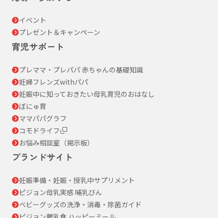
イベント
プレゼント＆キャンペーン
育児サポート
プレママ・プレパパ 赤ちゃんの基礎知識
妊婦フレンズwithパパ
妊娠中に知っておきたい母乳育児のおはなし
ぼにゅ育
ママパパグラフ
コモドライフ
お悩み相談室（掲示板）
ブランドサイト
妊娠準備・妊娠・授乳中サプリメント
ピジョン母乳実感 哺乳びん
ベビーグッズの洗浄・消毒・除菌ガイド
ピジョン離乳食 ハッピーミール