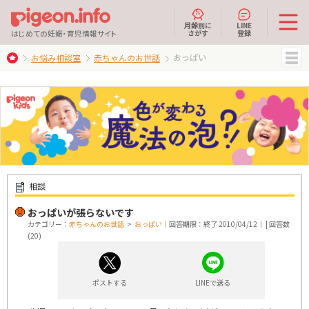
月齢別に
LINE
さがす
登録
はじめての妊娠・育児情報サイト
おっぱい
お悩み相談室
赤ちゃんのお世話
MENU
相談
おっぱいが張らないです
カテゴリー：
赤ちゃんのお世話
>
おっぱい
｜回答期限：終了 2010/04/12｜ | 回答数
(20)
ポストする
LINEで送る