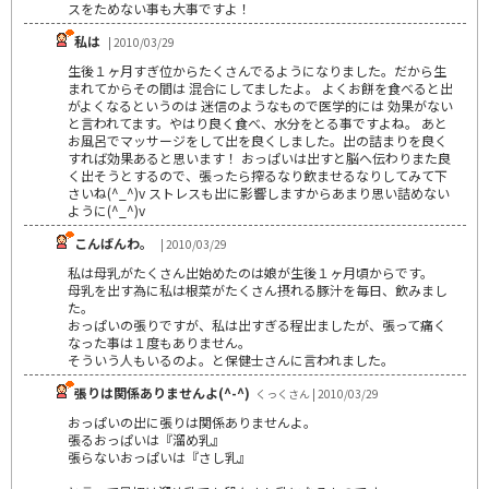
スをためない事も大事ですよ！
私は
| 2010/03/29
生後１ヶ月すぎ位からたくさんでるようになりました。だから生
まれてからその間は 混合にしてましたよ。 よくお餅を食べると出
がよくなるというのは 迷信のようなもので医学的には 効果がない
と言われてます。やはり良く食べ、水分をとる事ですよね。 あと
お風呂でマッサージをして出を良くしました。出の詰まりを良く
すれば効果あると思います！ おっぱいは出すと脳へ伝わりまた良
く出そうとするので、張ったら搾るなり飲ませるなりしてみて下
さいね(^_^)v ストレスも出に影響しますからあまり思い詰めない
ように(^_^)v
こんばんわ。
| 2010/03/29
私は母乳がたくさん出始めたのは娘が生後１ヶ月頃からです。
母乳を出す為に私は根菜がたくさん摂れる豚汁を毎日、飲みまし
た。
おっぱいの張りですが、私は出すぎる程出ましたが、張って痛く
なった事は１度もありません。
そういう人もいるのよ。と保健士さんに言われました。
張りは関係ありませんよ(^-^)
くっくさん | 2010/03/29
おっぱいの出に張りは関係ありませんよ。
張るおっぱいは『溜め乳』
張らないおっぱいは『さし乳』