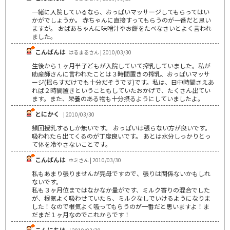
一緒に入院しているなら、おっぱいマッサージしてもらってはい
かがでしょうか。 赤ちゃんに直接すってもらうのが一番だと思い
ますが。 おばあちゃんに味噌汁やお餅をたべなさいとよく言われ
ました。
こんばんは
はるまるさん | 2010/03/30
生後から１ヶ月半子どもが入院していて搾乳していました。私が
助産師さんに言われたことは３時間置きの搾乳、おっぱいマッサ
ージ(揺らすだけでも十分だそうです)です。私は、日中時間さえあ
れば２時間置きということもしていたおかげで、たくさん出てい
ます。また、栄養のある物も十分摂るようにしていましたよ。
とにかく
| 2010/03/30
頻回授乳するしか無いです。 おっぱいは張らない方が良いです。
吸われたら出てくるのが丁度良いです。 あとは水分しっかりとっ
て体を冷やさないことです。
こんばんは
ホミさん | 2010/03/30
私もあまり張りませんが完母ですので、張りは関係ないかもしれ
ないです。
私も３ヶ月位まではなかなか量がです、ミルク寄りの混合でした
が、根気よく吸わせていたら、ミルクなしでいけるようになりま
した！なので根気よく吸ってもらうのが一番だと思いますよ！ま
だまだ１ヶ月なのでこれからです！
こんにちは