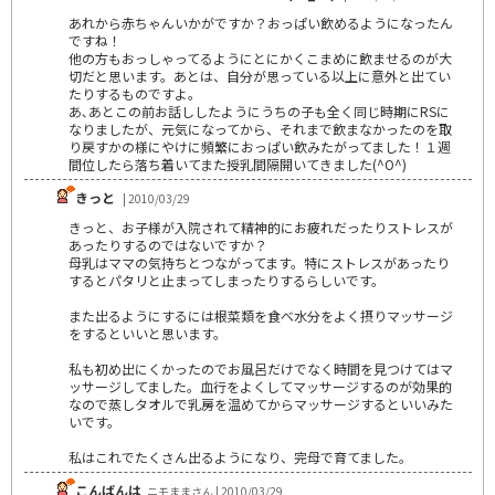
あれから赤ちゃんいかがですか？おっぱい飲めるようになったん
ですね！
他の方もおっしゃってるようにとにかくこまめに飲ませるのが大
切だと思います。あとは、自分が思っている以上に意外と出てい
たりするものですよ。
あ､あとこの前お話ししたようにうちの子も全く同じ時期にRSに
なりましたが、元気になってから、それまで飲まなかったのを取
り戻すかの様にやけに頻繁におっぱい飲みたがってました！１週
間位したら落ち着いてまた授乳間隔開いてきました(^O^)
きっと
| 2010/03/29
きっと、お子様が入院されて精神的にお疲れだったりストレスが
あったりするのではないですか？
母乳はママの気持ちとつながってます。特にストレスがあったり
するとパタリと止まってしまったりするらしいです。
また出るようにするには根菜類を食べ水分をよく摂りマッサージ
をするといいと思います。
私も初め出にくかったのでお風呂だけでなく時間を見つけてはマ
ッサージしてました。血行をよくしてマッサージするのが効果的
なので蒸しタオルで乳房を温めてからマッサージするといいみた
いです。
私はこれでたくさん出るようになり、完母で育てました。
こんばんは
ニモままさん | 2010/03/29