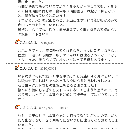
沢山出てました。
時間は決めて搾っていますか？赤ちゃんが入院してても、赤ちゃ
んの授乳時間と同じ様に夜中も３時間置きには起きて搾らない
と、量が減っていくと思います。
それから、水分を沢山とると、沢山出ますよ(^^)私は喉が渇いて
夜中も水分をとっていました。
最初は出なくても、徐々に量が増えていく事もあるので諦めない
で頑張って下さい☆
こんばんは
| 2010/03/30
これからですよ。直接吸ってくれるなら、ママに負担にならない
程度に、泣いたら頻繁に飲ませてあげれば出るようになってきま
すよ。また、張らなくてもオッパイは出てる時もありますよ。
こんばんは
| 2010/03/31
以前病院で母乳が減った事を相談したら先生に４ヶ月ぐらいまで
は吸わせていればちゃんと出るようになると言われましたょ。
私はヨーグルトなどの乳製品をとると張りました！
悩んだり気にしすぎたらストレスになってしまうと思うので、ぁ
まり気にしすぎずに母乳をあげ続けて様子を見てはどうでしょう
か？
こんにちは
happyさん | 2010/04/01
私も上の子のときは母乳を届けに行ってるだけだったので、だん
だん出なくなり、２ヶ月もたたないうちに出なくなり諦めてしま
いました。