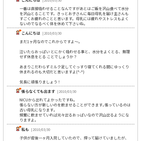
| 2010/03/30
一番は直接吸わせることなんですがあとはご飯を沢山食べて水分
を沢山とることです。きっとお子さんに毎日母乳を届け主さんも
すごくお疲れのことと思います。母乳には疲れやストレスもよく
ないのでなるべく体を休めて下さいね。
こんにちは
| 2010/03/30
まだ1ヶ月なのでこれからですよ～。
泣いたらおっぱい とにかく吸わせる事と、水分をよくとる、無理
せず休息をとる ことでしょうか？
あまりこだわらずミルク足してぐっすり寝てくれる間にゆっくり
休まれるのも大切だと思いますよ(^-^)
気長に頑張りましょう！
張らなくても出ます
| 2010/03/30
NICUから出れてよかったですね｡
張らない方が新しいのを飲ませることができます｡張っているのは
古い母乳になります｡
頻繁に飲ませていれば元々出るおっぱいなので沢山出るようにな
りますよ｡
私も
| 2010/03/30
子供が産後一ヶ月入院していたので、搾って届けていましたが、