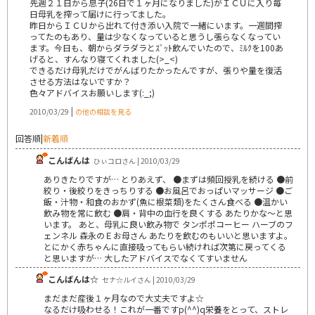
先週２１日から息子(26日で１ヶ月になりました)がＩＣＵに入り毎
日母乳を搾って届けに行ってました。
昨日からＩＣＵから出れて付き添い入院で一緒にいます。一週間搾
ってたのもあり、量は少なくなっていると思うし張らなくなってい
ます。今日も、朝からダラダラとｽﾞｯﾄ飲んでいたので、ﾐﾙｸを100あ
げると、すんなり寝てくれました(>_<)
できるだけ母乳だけでがんばりたかったんですが、張りや量を復活
させる方法はないですか？
色々アドバイスお願いします(:_;)
|
2010/03/29
の他の相談を見る
回答順
|
新着順
こんばんは
ひぃコロさん | 2010/03/29
ありきたりですが… とりあえず、 ●まずは頻回授乳を続ける ●前
絞り・後絞りをきっちりする ●お風呂でおっぱいマッサージ ●ご
飯・汁物・和食のおかず(魚に根菜類)をたくさん食べる ●温かい
飲み物を常に飲む ●肩・背中の血行を良くする あたりかな～と思
います。 あと、母乳に良い飲み物で タンポポコーヒー ハーブのフ
ェンネル 森永のＥお母さん あたりを飲むのもいいと思いますよ。
とにかく赤ちゃんに直接吸ってもらい続ければ次第に戻ってくる
と思いますが… 大したアドバイスでなくてすいません
こんばんは☆
セナ☆ルイさん | 2010/03/29
まだまだ産後１ヶ月なので大丈夫ですよ☆
なるだけ吸わせる！これが一番ですp(^^)q栄養をとって、ストレ