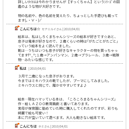
詳しいﾀｲﾄﾙは今わかりませんが【すっくちゃん】というｼﾘｰｽﾞの図
鑑のような物が大好きです｡
物の名前や、色の名前を覚えたり、ちょっとした手遊びも載って
ます(｡・∀・)ﾉﾞ
こんにちは☆
セナ☆ルイさん | 2010/04/01
絵本は、私はしろくまちゃんシリーズの絵本が好きです☆あと、
息子は電車が好きなので、２歳くらいの時は｢がたごとがたごと｣
っていう絵本をよく読んでました。
靴は…うちはいつも息子が好きなキャラクターの物を買っちゃっ
てますf^_^;１歳→アンパンマン、２歳→プラレール、３歳→戦隊
物…みたいな感じです。
私は
| 2010/04/01
３月で二歳になった息子がおります。
今まではミキハウスの靴でしたが、プーマにしてみました。
ミキハウスと同じで、履かせやすいですよ♪
絵本…現在ハマッている本は、「ころころまるちゃんシリーズ」
作・絵ＬＡＺＯＯ教育画劇 と書いてあります。
実母が保育園に勤めていた時に購入してくれたのですが、彩りも
綺麗で絵も可愛い！
本に穴が空いていて遊べます。大人も飽きない絵本です。
こんにちは
ホミさん | 2010/04/01