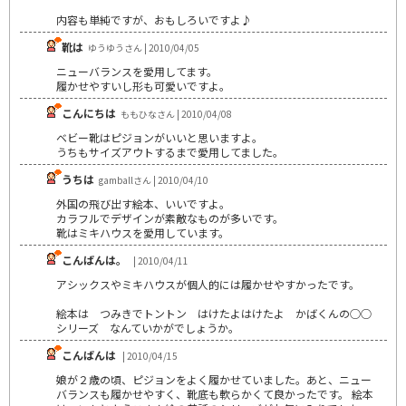
内容も単純ですが、おもしろいですよ♪
靴は
ゆうゆうさん | 2010/04/05
ニューバランスを愛用してます。
履かせやすいし形も可愛いですよ。
こんにちは
ももひなさん | 2010/04/08
ベビー靴はピジョンがいいと思いますよ。
うちもサイズアウトするまで愛用してました。
うちは
gamballさん | 2010/04/10
外国の飛び出す絵本、いいですよ。
カラフルでデザインが素敵なものが多いです。
靴はミキハウスを愛用しています。
こんばんは。
| 2010/04/11
アシックスやミキハウスが個人的には履かせやすかったです。
絵本は つみきでトントン はけたよはけたよ かばくんの○○
シリーズ なんていかがでしょうか。
こんばんは
| 2010/04/15
娘が２歳の頃、ピジョンをよく履かせていました。あと、ニュー
バランスも履かせやすく、靴底も軟らかくて良かったです。 絵本