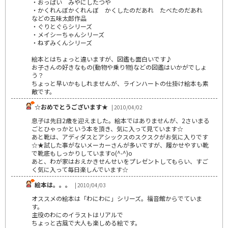
・おっぱい みやにしたつや
・かくれんぼかくれんぼ かくしたのだあれ たべたのだあれ
などの五味太郎作品
・ぐりとぐらシリーズ
・メイシーちゃんシリーズ
・ねずみくんシリーズ
絵本とはちょっと違いますが、図鑑も面白いです♪
お子さんの好きなもの(動物や乗り物)などの図鑑はいかがでしょ
う？
ちょっと早いかもしれませんが、ラインハートの仕掛け絵本も素
敵です。
☆おめでとうございます★
| 2010/04/02
息子は先日2歳を迎えました。絵本ではありませんが、2さいまる
ごとひゃっかという本を頂き、気に入って見ています☆
あと靴は、アディダスとアシックスのスクスクがお気に入りです
☆★試した事がないメーカーさんが多いですが、履かせやすい靴
で靴底もしっかりしていますo(^-^)o
あと、わが家はおえかきせんせいをプレゼントしてもらい、すご
く気に入って毎日楽しんでいます☆
絵本は。。。
| 2010/04/03
オススメの絵本は「わにわに」シリーズ。福音館からでていま
す。
主役のわにのイラストはリアルで
ちょっと古風で大人も楽しめる絵です。