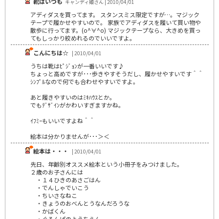
靴はいつも
キャンディ姫さん | 2010/04/01
アディダスを買ってます。 スタンスミス限定ですが…。マジック
テープで履かせやすいので。 家族でアディダスを履いて買い物や
散歩に行ってます。(o^∀^o) マジックテープなら、大きめを買っ
てもしっかり絞めれるのでいいですよ。
こんにちは☆
| 2010/04/01
うちは靴はﾋﾟｼﾞｮﾝが一番いいです♪
ちょっと高めですが･･･歩きやすそうだし、履かせやすいです＾＾
ｼﾝﾌﾟﾙなので何でも合わせやすいですよ。
あと履きやすいのはﾐｷﾊｳｽとか。
でもﾃﾞｻﾞｲﾝがかわいすぎますかね。
ｲﾌﾐｰもいいですよね＾＾
絵本は分かりませんが･･･＞＜
絵本は・・・
| 2010/04/01
先日、年齢別オススメ絵本という小冊子をみつけました。
２歳のお子さんには
・１４ひきのあさごはん
・でんしゃでいこう
・ちいさなねこ
・きょうのおべんとうなんだろうな
・かばくん
・ぐるんぱのようちえん