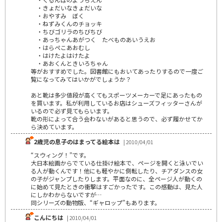
・きょだいなきょだいな
・おやすみ ぼく
・ねずみくんのチョッキ
・ちびゴリラのちびちび
・あっちゃんあがつく たべものあいうえお
・はらぺこあおむし
・はけたよはけたよ
・あおくんときいろちゃん
等がおすすめでした。図書館にもおいてあったりするので一度ご
覧になってみてはいかがでしょうか？
あと靴は多少値段が高くてもスポーツメーカーで足にあったもの
を買います。私が利用しているお店はシューズフィッターさんが
いるので必ず見てもらいます。
靴の形によって合う会わないがあると思うので、必ず履かせてか
ら決めています。
2歳児の息子のはまってる絵本は
| 2010/04/01
“スウィング！”です。
大日本絵画からでている仕掛け絵本で、ページを開くと泳いでい
る人が動くんです！他にも軽やかに側転したり、チアダンスの女
の子がジャンプしたりします。平面なのに、全ページ人が動くの
に始めて見たときの衝撃はすごかったです。この感動は、見た人
にしかわからないですが…
同シリーズの動物版、“ギャロップ”もあります。
こんにちは
| 2010/04/01