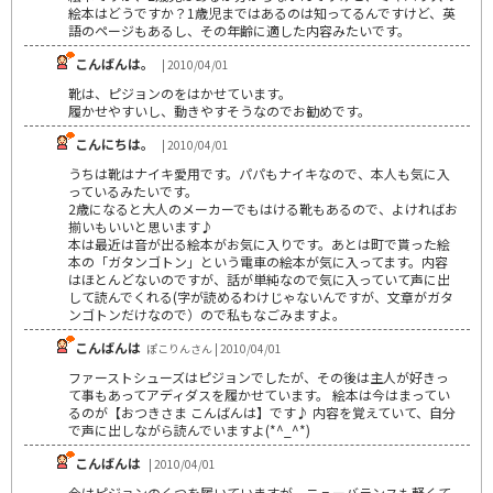
絵本はどうですか？1歳児まではあるのは知ってるんですけど、英
語のページもあるし、その年齢に適した内容みたいです。
こんばんは。
| 2010/04/01
靴は、ピジョンのをはかせています。
履かせやすいし、動きやすそうなのでお勧めです。
こんにちは。
| 2010/04/01
うちは靴はナイキ愛用です。パパもナイキなので、本人も気に入
っているみたいです。
2歳になると大人のメーカーでもはける靴もあるので、よければお
揃いもいいと思います♪
本は最近は音が出る絵本がお気に入りです。あとは町で貰った絵
本の「ガタンゴトン」という電車の絵本が気に入ってます。内容
はほとんどないのですが、話が単純なので気に入っていて声に出
して読んでくれる(字が読めるわけじゃないんですが、文章がガタ
ンゴトンだけなので）ので私もなごみますよ。
こんばんは
ぽこりんさん | 2010/04/01
ファーストシューズはピジョンでしたが、その後は主人が好きっ
て事もあってアディダスを履かせています。 絵本は今はまってい
るのが【おつきさま こんばんは】です♪ 内容を覚えていて、自分
で声に出しながら読んでいますよ(*^_^*)
こんばんは
| 2010/04/01
今はピジョンのくつを履いていますが、ニューバランスも軽くて