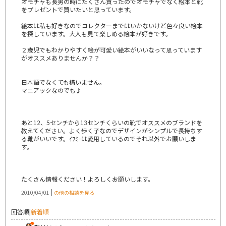
オモチャも長男の時にたくさん買ったのでオモチャでなく絵本と靴
をプレゼントで買いたいと思っています。
絵本は私も好きなのでコレクターまではいかないけど色々良い絵本
を探しています。大人も見て楽しめる絵本が好きです。
２歳児でもわかりやすく絵が可愛い絵本がいいなって思っています
がオススメありませんか？？
日本語でなくても構いません。
マニアックなのでも♪
あと12、5センチから13センチくらいの靴でオススメのブランドを
教えてください。よく歩く子なのでデザインがシンプルで長持ちす
る靴がいいです。ｲﾌﾐｰは愛用しているのでそれ以外でお願いしま
す。
たくさん情報ください！よろしくお願いします。
|
2010/04/01
の他の相談を見る
回答順
|
新着順