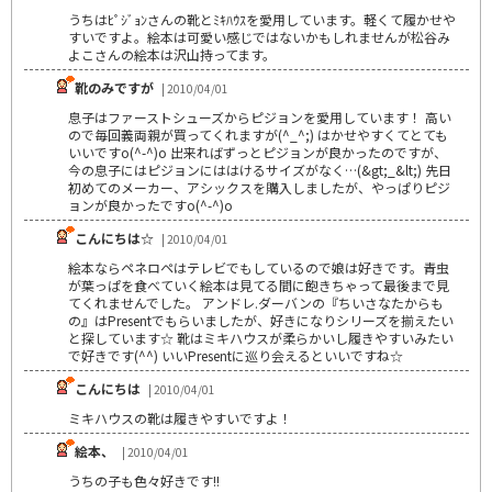
うちはﾋﾟｼﾞｮﾝさんの靴とﾐｷﾊｳｽを愛用しています。軽くて履かせや
すいですよ。絵本は可愛い感じではないかもしれませんが松谷み
よこさんの絵本は沢山持ってます。
靴のみですが
| 2010/04/01
息子はファーストシューズからピジョンを愛用しています！ 高い
ので毎回義両親が買ってくれますが(^_^;) はかせやすくてとても
いいですo(^-^)o 出来ればずっとピジョンが良かったのですが、
今の息子にはピジョンにははけるサイズがなく…(&gt;_&lt;) 先日
初めてのメーカー、アシックスを購入しましたが、やっぱりピジ
ョンが良かったですo(^-^)o
こんにちは☆
| 2010/04/01
絵本ならペネロペはテレビでもしているので娘は好きです。青虫
が葉っぱを食べていく絵本は見てる間に飽きちゃって最後まで見
てくれませんでした。 アンドレ.ダーバンの『ちいさなたからも
の』はPresentでもらいましたが、好きになりシリーズを揃えたい
と探しています☆ 靴はミキハウスが柔らかいし履きやすいみたい
で好きです(^^) いいPresentに巡り会えるといいですね☆
こんにちは
| 2010/04/01
ミキハウスの靴は履きやすいですよ！
絵本、
| 2010/04/01
うちの子も色々好きです!!