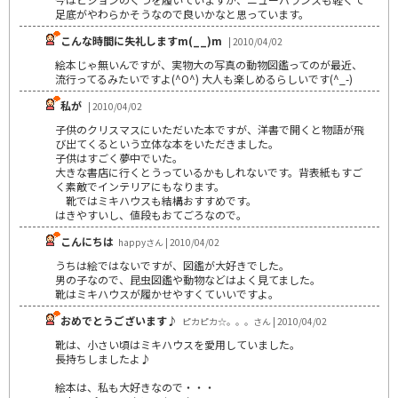
足底がやわらかそうなので良いかなと思っています。
こんな時間に失礼しますm(__)m
| 2010/04/02
絵本じゃ無いんですが、実物大の写真の動物図鑑ってのが最近、
流行ってるみたいですよ(^O^) 大人も楽しめるらしいです(^_-)
私が
| 2010/04/02
子供のクリスマスにいただいた本ですが、洋書で開くと物語が飛
び出てくるという立体な本をいただきました。
子供はすごく夢中でいた。
大きな書店に行くとうっているかもしれないです。背表紙もすご
く素敵でインテリアにもなります。
靴ではミキハウスも結構おすすめです。
はきやすいし、値段もおてごろなので。
こんにちは
happyさん | 2010/04/02
うちは絵ではないですが、図鑑が大好きでした。
男の子なので、昆虫図鑑や動物などはよく見てました。
靴はミキハウスが履かせやすくていいですよ。
おめでとうございます♪
ピカピカ☆。。。さん | 2010/04/02
靴は、小さい頃はミキハウスを愛用していました。
長持ちしましたよ♪
絵本は、私も大好きなので・・・