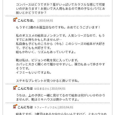
コンバースはどうですか？星がいっぱいでカラフルな感じで可愛
いのがあります！お揃いで大人用もあるので男の子ならパパとお
揃いとかどうですか？
こんにちは。
| 2010/04/01
もうすぐ2歳のお誕生日なのですね。おめでとうございます！
私のオススメの絵本はノンタンです。人気シリーズなので、もう
すでにお持ちかもしれませんが…
私自身も子どものころから（今も）このシリーズの絵本が大好き
で、子どもも大好きです。
絵もかわいく、リズムもあっていいですよ。
靴は私は、ピジョンの靴を気に入っています。
カパッと大きく開くので履かせやすいし、弾力もあって歩きやす
そうです。
イフミーもいいですよね。
ステキなプレゼントが見つかると良いですね。
こんにちは
はるまるさん | 2010/04/01
うちは、上の子供と一緒に見せてるので絵本は何がいいかわかり
ませんが、靴はミキハウスは良かったですよ。
こんにちは
トフィーナッツさん | 2010/04/01
絵本ですが、2歳児はあるか分からないんですけど、ミキハウスの