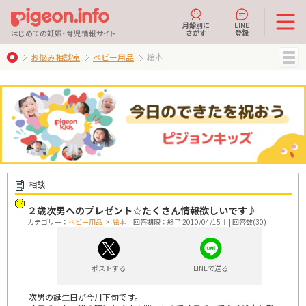
月齢別に
LINE
さがす
登録
はじめての妊娠・育児情報サイト
絵本
お悩み相談室
ベビー用品
MENU
相談
２歳次男へのプレゼント☆たくさん情報欲しいです♪
カテゴリー：
ベビー用品
>
絵本
｜回答期限：終了 2010/04/15｜ | 回答数(30)
ポストする
LINEで送る
次男の誕生日が今月下旬です。