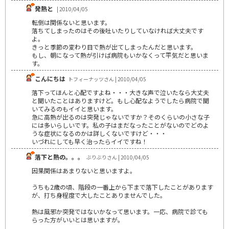
発熱と
| 2010/04/05
転倒は関係ないと思います。
落ちてしまったのはその後吐いたりしていなければ大丈夫です
よ。
きっと季節の変わり目で熱が出てしまったんだと思います。
もし、朝になって熱が引けば病院もいかなくって平気だと思いま
す。
こんにちは
トフィーナッツさん | 2010/04/05
落下ってほんと心配ですよね・・・大きな声で泣いたなら大丈夫
と聞いたことはありますけど。もし心配なようでしたら病院で聞
いてみるのもイイと思います。
急に高熱が出るのは突発じゃないですか？そのくらいの小さな子
には多いらしいです。私の子はまだなったことがないのでどのよ
うな症状になるのかは詳しくないですけど・・・
いづれにしても早く治ったらイイですね！
落下と熱の。。。
ぶりぶりさん | 2010/04/05
因果関係はあまりないと思いますよ。
うちも2歳の頃、階段の一番上から下まで落下したことがあります
が、打ち身程度で大したことありませんでした。
熱は風邪か突発ではないかなって思います。一応、病院で診ても
らった方がいいとは思いますが。