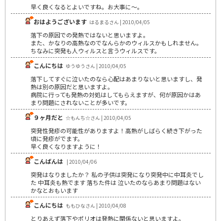
早く良くなるとよいですね。お大事に～。
おはようございます
はるまるさん | 2010/04/05
落下の原因での発熱ではないと思いますよ。
また、かなりの高熱なのでなんらかのウィルスかもしれません。
ちなみに突発も人ウィルスと言うウィルスです。
こんにちは
ゆうゆうさん | 2010/04/05
落下してすぐに泣いたのなら心配はあまりないと思いますし、発
熱は別の原因だと思いますよ。
病院に行っても発熱の対処はしてもらえますが、何が原因かはあ
まり問題にされないことが多いです。
９ヶ月だと
☆もんち☆さん | 2010/04/05
突発性発疹の可能性がありますよ！高熱がしばらく続き下がった
頃に発疹がでます。
早く良くなりますように！
こんばんは
| 2010/04/06
突発はなりましたか？ 私の子供は突発になり突発中に中耳炎でし
た 中耳炎も熱でます 落ちた件は 泣いたのならあまり問題はない
かなとおもいます
こんにちは
ももひなさん | 2010/04/08
とりあえず落下やポリオは発熱に関係ないと思いますよ。