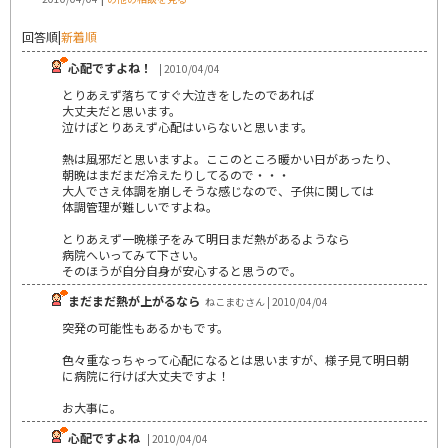
回答順
|
新着順
心配ですよね！
| 2010/04/04
とりあえず落ちてすぐ大泣きをしたのであれば
大丈夫だと思います。
泣けばとりあえず心配はいらないと思います。
熱は風邪だと思いますよ。ここのところ暖かい日があったり、
朝晩はまだまだ冷えたりしてるので・・・
大人でさえ体調を崩しそうな感じなので、子供に関しては
体調管理が難しいですよね。
とりあえず一晩様子をみて明日まだ熱があるようなら
病院へいってみて下さい。
そのほうが自分自身が安心すると思うので。
まだまだ熱が上がるなら
ねこまむさん | 2010/04/04
突発の可能性もあるかもです。
色々重なっちゃって心配になるとは思いますが、様子見て明日朝
に病院に行けば大丈夫ですよ！
お大事に。
心配ですよね
| 2010/04/04