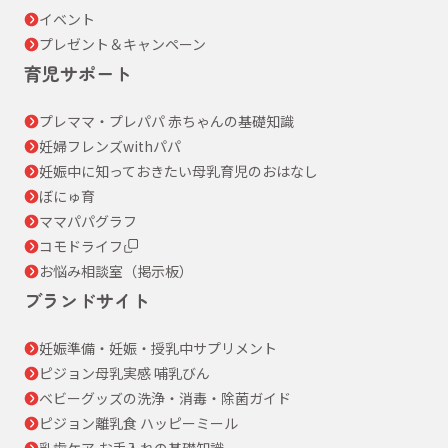
イベント
プレゼント＆キャンペーン
育児サポート
プレママ・プレパパ 赤ちゃんの基礎知識
妊婦フレンズwithパパ
妊娠中に知っておきたい母乳育児のおはなし
ぼにゅ育
ママパパグラフ
コモドライフ
お悩み相談室（掲示板）
ブランドサイト
妊娠準備・妊娠・授乳中サプリメント
ピジョン母乳実感 哺乳びん
ベビーグッズの洗浄・消毒・除菌ガイド
ピジョン離乳食 ハッピーミール
乳歯ケア お手入れの基礎知識