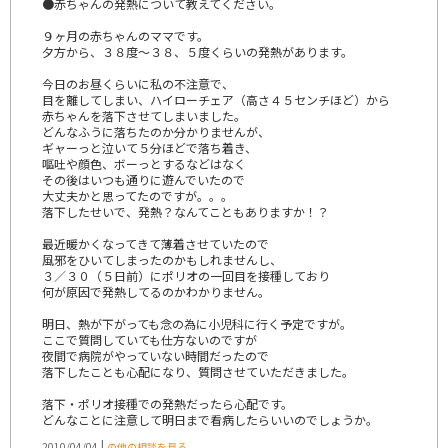
●赤ちゃんの発熱について教えてください。
９ヶ月の赤ちゃんのママです。
夕方から、３８度～３８、５度くらいの発熱があります。
今日のお昼くらいに私の不注意で、
目を離してしまい、ハイローチェア（高さ４５センチほど）から
赤ちゃんを落下させてしまいました。
どんなふうに落ちたのか分かりませんが、
ギャーっと泣いて５分ほどで落ち着き、
嘔吐や顔色、ボーっとするなどはなく
その後はいつも通りに遊んでいたので
大丈夫かと思ってたのですが。。。
落下したせいで、発熱？なんてこともありますか！？
最近暖かくなってきて薄着させていたので
風邪をひいてしまったのかもしれませんし、
３／３０（５日前）にポリオの一回目を接種しており
何が原因で発熱してるのかわかりません。
明日、熱が下がっても念の為に小児科に行く予定ですが。
ここで質問していても仕方ないのですが
夜間で病院がやっていない時間だったので
落下したことも心配になり、質問させていただきました。
落下・ポリオ接種での発熱だったら心配です。
どんなことに注意して明日まで看病したらいいのでしょうか。
|
2010/04/04
の他の相談を見る