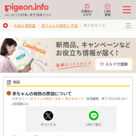
月齢別に
LINE
さがす
登録
はじめての妊娠・育児情報サイト
熱があるとき
お悩み相談室
赤ちゃんの病気と手当
MENU
相談
赤ちゃんの発熱の原因について
カテゴリー：
赤ちゃんの病気と手当
>
熱があるとき
｜回答期限：終了 2010/04/18｜
| 回答数(14)
ポストする
LINEで送る