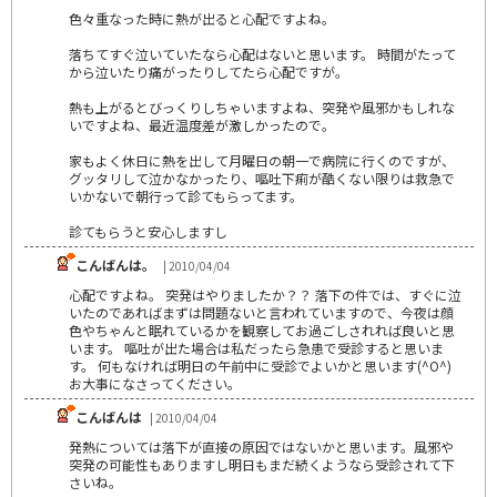
色々重なった時に熱が出ると心配ですよね。
落ちてすぐ泣いていたなら心配はないと思います。 時間がたって
から泣いたり痛がったりしてたら心配ですが。
熱も上がるとびっくりしちゃいますよね、突発や風邪かもしれな
いですよね、最近温度差が激しかったので。
家もよく休日に熱を出して月曜日の朝一で病院に行くのですが、
グッタリして泣かなかったり、嘔吐下痢が酷くない限りは救急で
いかないで朝行って診てもらってます。
診てもらうと安心しますし
こんばんは。
| 2010/04/04
心配ですよね。 突発はやりましたか？？ 落下の件では、すぐに泣
いたのであればまずは問題ないと言われていますので、今夜は顔
色やちゃんと眠れているかを観察してお過ごしされれば良いと思
います。 嘔吐が出た場合は私だったら急患で受診すると思いま
す。 何もなければ明日の午前中に受診でよいかと思います(^O^)
お大事になさってください。
こんばんは
| 2010/04/04
発熱については落下が直接の原因ではないかと思います。風邪や
突発の可能性もありますし明日もまだ続くようなら受診されて下
さいね。