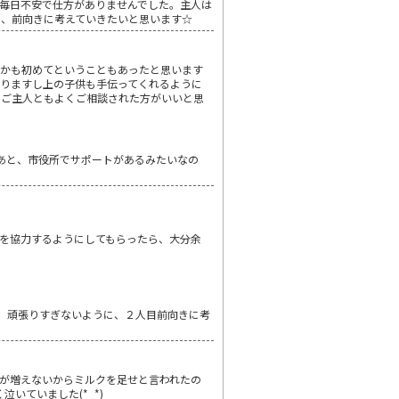
日毎日不安で仕方がありませんでした。主人は
で、前向きに考えていきたいと思います☆
もかも初めてということもあったと思います
りますし上の子供も手伝ってくれるように
。ご主人ともよくご相談された方がいいと思
！あと、市役所でサポートがあるみたいなの
を協力するようにしてもらったら、大分余
も、頑張りすぎないように、２人目前向きに考
体重が増えないからミルクを足せと言われたの
いていました(*_*)