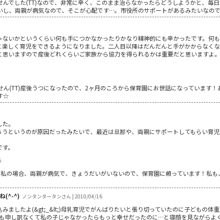
せんでした(TT)なので、非常に辛く、このまま治らなかったらどうしようかと、毎
いし、両親が病気なので、そこが心配です…。市役所のサポートがあるみたいなの
ゃないかというくらい何も手につかなかったりかなり精神的にも辛かったです。何
と楽しく育児をできるようになりました。二人目以降はだんだんと手がかからなくな
と思いますので産後どれくらいご家族から協力を得られるかは重要だと思いますよ
ん(TT)産後うつになったので、2ヶ月のころから保育園にお世話になっています
す☆
した。
ろうというのが原因だったみたいで、最近は旦那や、両親にサポートしてもらい育児
です。
6
!!私の場合、両親が病気で、きょうだいがいないので、保育園に頼っています！私
^-^)
ノンタンタータンさん | 2010/04/16
ましたよ(&gt;_&lt;)母乳育児でがんばりたいと張り切っていたのに子どもの
もにも申し訳なくて私の子じゃなかったらもっと幸せだったのに…と寝顔を見ながらよく泣