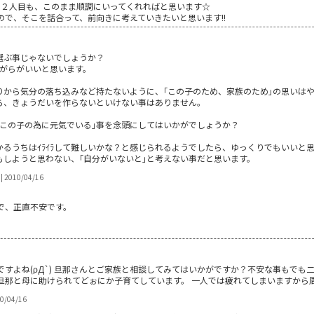
!２人目も、このまま順調にいってくれればと思います☆
で、そこを話合って、前向きに考えていきたいと思います!!
を選ぶ事じゃないでしょうか？
ながらがいいと思います。
りから気分の落ち込みなど持たないように、｢この子のため、家族のため｣の思いは
ら、きょうだいを作らないといけない事はありません。
、この子の為に元気でいる｣事を念頭にしてはいかがでしょうか？
るうちはｲﾗｲﾗして難しいかな？と感じられるようでしたら、ゆっくりでもいいと
もしようと思わない、｢自分がいないと｣と考えない事だと思います。
| 2010/04/16
で、正直不安です。
ですよね(ρД`) 旦那さんとご家族と相談してみてはいかがですか？不安な事もで
旦那と母に助けられてどぉにか子育てしています。 一人では疲れてしまいますから
10/04/16