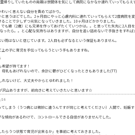
。里帰りしていたものの両親は世間体を気にして病院になかなか連れていってもらえ
かわいく思えない自分を責めてばかり。
いと思うほどでした。2ヶ月目にやっと心慮内科に連れていってもらえて2度病院を
けることで少しずつ元気になっていきました。10ヶ月ほどかかりました。
。でも娘（2歳）にも兄弟を作ってあげたくていつかは。。と思ってた矢先に2人目
になったら。。と心配な気持ちはありますが、自分を追い詰めないで手抜きをすれば
ない雨はないと信じています。2人目も必ずなるという保証もありません。
て上の子に育児を手伝ってもらうという手もありますね。
6
も希望が持てます！
母乳もあげれないので、余計に鬱がひどくなったときもありました(TT)
しれないけど、大丈夫やからとゆわれました！
が沢山ありますが、前向きに考えていきたいと思います☆
4/16
ってしまう（うつ病とは微妙に違うんですが同じと考えてください）人間で、妊娠す
ブな傾向があるわけで、コントロールできる自信がありませんでした。
したらうつ状態で育児が出来るか」を事前に考えておきました。