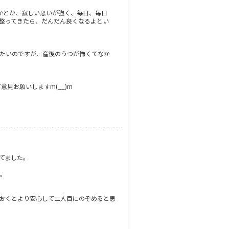
かとか、寂しい思いが強く、毎日、毎日
整ってきたら、だんだん良くなるよとい
みたいのですが、産後のうつが怖くてなか
見お願いしますm(__)m
てました。
た。
おくとより安心して二人目にのぞめると思