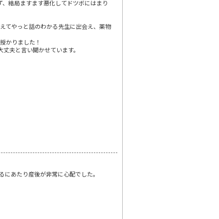
ず、結局ますます悪化してドツボにはまり
変えてやっと話のわかる先生に出会え、薬物
を授かりました！
大丈夫と言い聞かせています。
るにあたり産後が非常に心配でした。