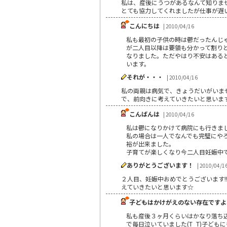
私は、産後にうつがあるなんて知りま
とても協力してくれましたが仕事が遅
こんにちは
| 2010/04/16
私も最初の子供の時は鬱だったんじ
が二人目以降は要領も分かって割り
なりました。ただやはり不安はある
います。
それが・・・
| 2010/04/16
私の両親は病気で、きょうだいがいませ
で、前向きに考えていきたいと思いま
こんばんは
| 2010/04/16
私は鬱になりかけて病院にも行きま
私の場合は一人でなんでも完璧にや
裕が出来ました。
子育てが楽しくなり今二人目妊娠中
ありがとうございます！
| 2010/04/1
２人目、妊娠中おめでとうございます
えていきたいと思います☆
子どもはかけがえのない存在ですよね(
私も産後３ヶ月くらいはかなり落ち込み
で毎日泣いていました(T_T)子ど