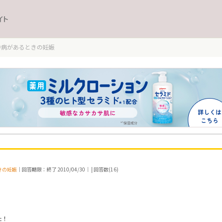
イト
持病があるときの妊娠
きの妊娠
｜回答期限：終了 2010/04/30｜ | 回答数(16)
た！