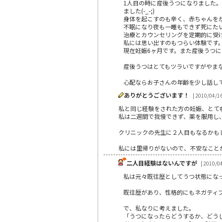
1人目の時に産後うつになりました
ました(-_-;)
身体を起こすのも辛く、赤ちゃんを
不眠になり夜も一睡もできず死にた
治療とカウンセリングを定期的に受
私には思い出すのもつらい体験です
現在妊娠6ヶ月です。また産後うつ
産後うつはとてもツラいですがやま
心配ならお子さんの年齢を少し話し
ありがとうございます！
| 2010/04/1
私と同じ経験をされた方の妊娠、とて
私は二週間で我慢できず、薬を服用し、
クリニックの先生に２人目もなるかも
私には里帰りがないので、不安なこと
二人目経験はないんですが
| 2010/0
私は元々既往歴としてうつ状態にな
既往歴があり、性格的にもネガティ
で、私なりに考えました。
「うつになったらどうするか、どう