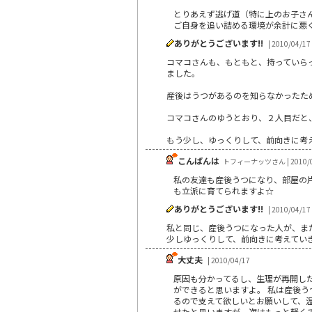
とりあえず逃げ道（特に上のお子さ
ご自身を追い詰める環境が余計に悪
ありがとうございます!!
| 2010/04/17
コマコさんも、もともと、持っていら
ました。
産後はうつがあるのを知らなかったた
コマコさんのゆうとおり、２人目だと
もう少し、ゆっくりして、前向きに考
こんばんは
トフィーナッツさん | 2010/0
私の友達も産後うつになり、部屋の
も立派に育てられますよ☆
ありがとうございます!!
| 2010/04/17
私と同じ、産後うつになった人が、ま
少しゆっくりして、前向きに考えていき
大丈夫
| 2010/04/17
原因も分かってるし、生理が再開し
ができると思いますよ。 私は産後
るので支えて欲しいとお願いして、
せたと思いますが、次はもっと軽くて