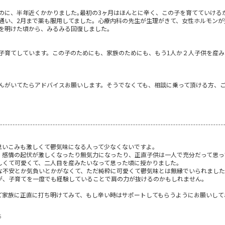
のに、半年近くかかりました｡最初の3ヶ月はほんとに辛く、この子を育てていける
通い、2月まで薬も服用してました。心療内科の先生が生理がきて、女性ホルモンが
年を明けた頃から、みるみる回復しました。
子育てしています。この子のためにも、家族のためにも、もう1人か２人子供を産
んがいてたらアドバイスお願いします。そうでなくても、相談に乗って頂ける方、ご意
思いこみも激しくて鬱気味になる人って少なくないですよ。
、感情の起伏が激しくなったり無気力になったり、正直子供は一人で充分だって思っ
しくて可愛くて、二人目を産みたいなって思った頃に授かりました。
な不安とか気負いとかがなくて、ただ純粋に可愛くて鬱気味とは無縁でいられまし
が、子育てを一度でも経験していることで肩の力が抜けるのかもしれません。
ご家族に正直に打ち明けてみて、もし辛い時はサポートしてもらうようにお願いして
6