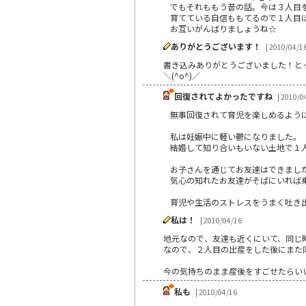
でもそれももう昔の話。今は３人目
育てている自信ももてるので１人目
お互いがんばりましょうね☆
ありがとうございます！
| 2010/04/1
書き込みありがとうございました！とっ
＼(^o^)／
回復されてよかったですね
| 2010/0
無事回復されて育児を楽しめるよう
私は妊娠中に軽い鬱になりました。
結婚して知り合いもいない土地で１
お子さんを通じてお友達はできまし
気心の知れたお友達がそばにいれば
育児や生活のストレスをうまく吐き
私は！
| 2010/04/16
地元なので、友達も近くにいて、同じ
なので、２人目の出産をした後にまた
今の気持ちのまま産後をすごせたらい
私も
| 2010/04/16