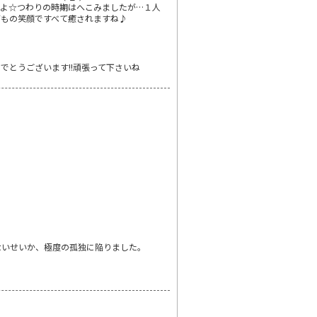
よ☆つわりの時期はへこみましたが…１人
どもの笑顔ですべて癒されますね♪
でとうございます!!頑張って下さいね
ないせいか、極度の孤独に陥りました。