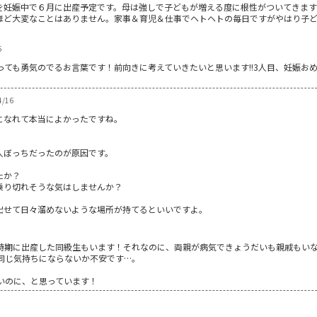
を妊娠中で６月に出産予定です。母は強しで子どもが増える度に根性がついてきます
ほど大変なことはありません。家事＆育児＆仕事でヘトヘトの毎日ですがやはり子
6
ても勇気のでるお言葉です！前向きに考えていきたいと思います!!3人目、妊娠おめ
4/16
になれて本当によかったですね。
人ぼっちだったのが原因です。
たか？
乗り切れそうな気はしませんか？
出せて日々溜めないような場所が持てるといいですよ。
時期に出産した同級生もいます！それなのに、両親が病気できょうだいも親戚もい
同じ気持ちにならないか不安です…。
いのに、と思っています！