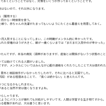
しておくということではなく、対策をいくつか作っておくということです。
肢はないので、それ以外になります。
る（服用する）
ヶ月から一時保育を使う。
を頼り、赤ちゃんの洗濯がたまってもいいようにたくさん着替えを用意しておく。
ヶ月入院することになってしまい、この時期がメンタル的に辛かったです。
られた安堵のほうが大きく、娘が一歳くらいまでは「まだまだ入院中のが辛かった」
いたんですが、本当の病気（語弊がありますが、産後とは関係がないうつ状態のこと
いては助けてくれる人間がいました。
ですが、メンタルについてはみんなが心配の連絡をくれたりしたことで大分救われた
、意外と相談相手がいなかったりしたので、それに比べると天国でした。
原因）がある程度あることで、「長くは続かない」と思えたんです。
うつになるかもしれません。
があると当然不安は強くなりますよね。
いらしゃります。
じようにバランスが崩れても対処がしやすいです。人間は学習する生き物ですから。
れる経験があれば、大分違うと思います。