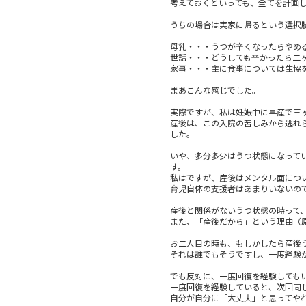
考えておくといっても、全てを計画
うちの場合は実家に帰るという選択
母乳・・・うつが辛くなったらやめ
世話・・・どうしても辛かったら二
家事・・・主に食事については生協
まあこんな感じでした。
実際ですが、私は妊娠中に早産で三
産後は、この入院の苦しみから逃れ
した。
いや、多分多少はうつ状態になって
す。
私はですが、産後はメンタル面につ
育児自体の支援者はあまりいないの
産後と関係がないうつ状態の時って
また、「産後だから」という理由（
お二人目の時も、もしかしたら産後
それは誰でもそうですし、一度経験
でも反対に、一度回復を経験しても
一度回復を経験していると、次回同
自分が自分に「大丈夫」と思ってや