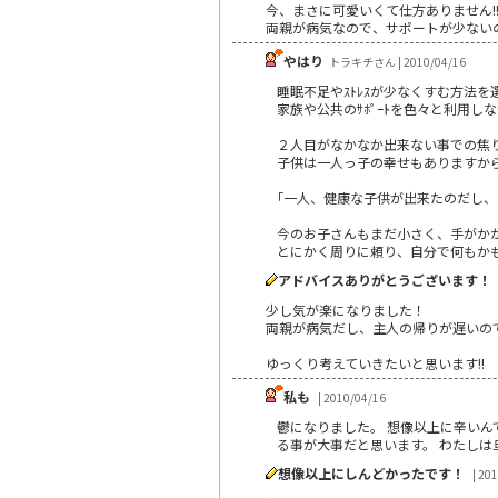
今、まさに可愛いくて仕方ありません!
両親が病気なので、サポートが少ないの
やはり
トラキチさん | 2010/04/16
睡眠不足やｽﾄﾚｽが少なくすむ方法
家族や公共のｻﾎﾟｰﾄを色々と利用し
２人目がなかなか出来ない事での焦
子供は一人っ子の幸せもありますか
｢一人、健康な子供が出来たのだし
今のお子さんもまだ小さく、手がかか
とにかく周りに頼り、自分で何もか
アドバイスありがとうございます！
少し気が楽になりました！
両親が病気だし、主人の帰りが遅いの
ゆっくり考えていきたいと思います!!
私も
| 2010/04/16
鬱になりました。 想像以上に辛いん
る事が大事だと思います。 わたしは
想像以上にしんどかったです！
| 20