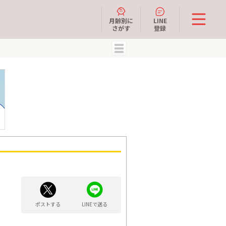
月齢別に
LINE
さがす
登録
MENU
ポストする
LINEで送る