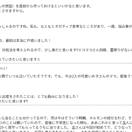
んの世話）を産前から作っておけるといいかなと思います。
くさせますから。
っしゃるのですね。私も、もともとネガティブ思考なところがあり、一度、悩み事
め、最初は本当に戸惑いました！
、対処法を考えられるので、少し楽だと思います!!※コマコさん同様、里帰りがない
えていきたいと思います☆
4/17
片隅でいつも泣いていたそうです。でも、今は2人の可愛いお子さんのママ。産後う
た出産をされたことは、とても励みになりました！
たいと思います!!
たら治ることも分かってるので、次は今はそういう時期、ホルモンの成せるわざ、そ
うつのことは聞いていたので、産後に不安定になった時も、ああこれかと思って主人
温かく見守ってもらってるうちに治りました。 主さんは今回が初めてで、どうなっ
済むと思いますよ。 今回も乗りきれたんですし。 それを自信に変えてください。