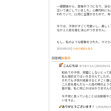
一週間後から、産後のうつになり、治る
泣いて過ごしていました。心療内科にも
われていて、11月に生理がきたので、
今では、子供がすごく可愛いし、楽しく
なか２人目を産む決心がつきません。
もし、私のような経験をされた、ママさ
|
2010/04/16
の他の相談を見る
回答順
|
新着順
こんにちは
ゆうゆうさん | 2010/04/16
初めての子供、完璧にしないとって
私も受診まではいきませんでしたが
それでも子供が成長するとすごく嬉
二人目を産んだら一人目の時のよう
皆が皆、私と同じかは分かりません
今不安に思っていることは旦那様や
いますよ。
ありがとうございます！
| 2010/04/1