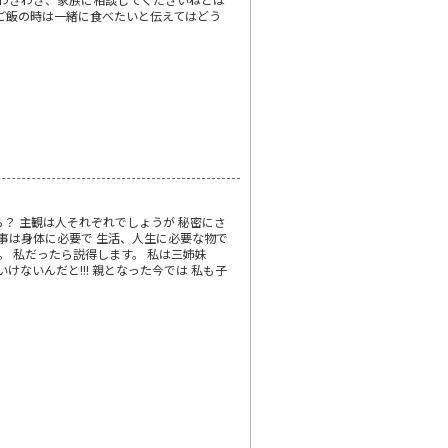
ご飯の時は一緒に食べたいと伝えてはどう
ら？ 主観は人それぞれでしょうが 秘密にさ
事は身体に必要で 生活、人生に必要な物で
。 私だったら説得します。 私は三姉妹
けないんだと!!! 親となった今では 私も子