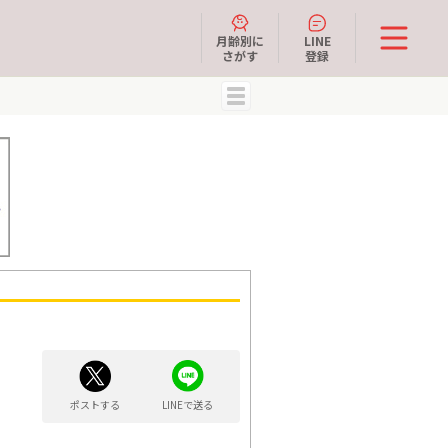
月齢別に
LINE
さがす
登録
MENU
ポストする
LINEで送る