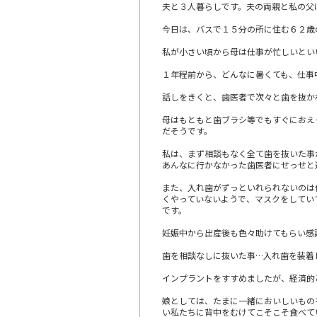
夫と３人暮らしです。夫の両親と私の父
今日は、バスで１５分の所に住む６２歳
私が小さい頃から母は仕事が忙しいとい
１年程前から、どんなに暑くても、仕事
話しをきくと、歯医者で次々と歯を抜か
母はもともと歯ブラシ等でもすぐにおえ
だそうです。
私は、まず相談もなく全て歯を抜いた事
あんなに行かなかった歯医者にせっせと
また、入れ歯がずっといれられないのは
くやっていないようで、マスクをしてい
です。
妊娠中から出産後も色々助けてもらい感
歯を相談なしに抜いた事…入れ歯を装着
インプラントをすすめましたが、経済的
娘としては、たまに一緒においしいもの
い私たちに背中をむけてこそこそ食べて