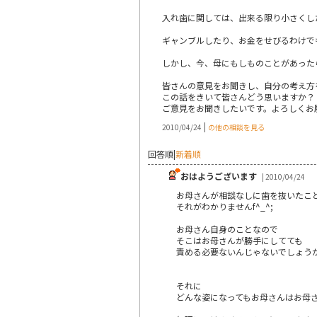
入れ歯に関しては、出来る限り小さくし
ギャンブルしたり、お金をせびるわけで
しかし、今、母にもしものことがあった
皆さんの意見をお聞きし、自分の考え方
この話をきいて皆さんどう思いますか？
ご意見をお聞きしたいです。よろしくお
|
2010/04/24
の他の相談を見る
回答順
|
新着順
おはようございます
| 2010/04/24
お母さんが相談なしに歯を抜いたこ
それがわかりませんf^_^;
お母さん自身のことなので
そこはお母さんが勝手にしてても
責める必要ないんじゃないでしょう
それに
どんな姿になってもお母さんはお母