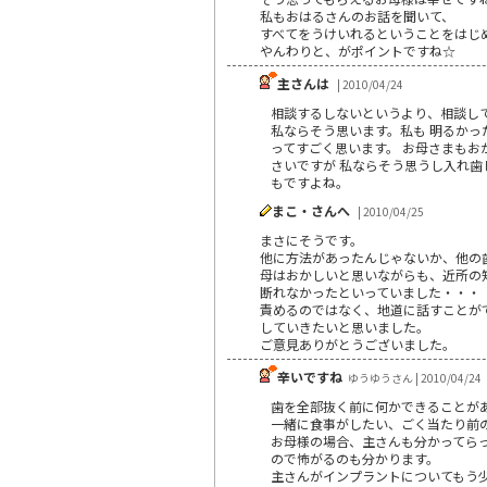
私もおはるさんのお話を聞いて、
すべてをうけいれるということをはじ
やんわりと、がポイントですね☆
主さんは
| 2010/04/24
相談するしないというより、相談し
私ならそう思います。私も 明るか
ってすごく思います。 お母さまもお
さいですが 私ならそう思うし入れ
もですよね。
まこ・さんへ
| 2010/04/25
まさにそうです。
他に方法があったんじゃないか、他の
母はおかしいと思いながらも、近所の
断れなかったといっていました・・・
責めるのではなく、地道に話すことが
していきたいと思いました。
ご意見ありがとうございました。
辛いですね
ゆうゆうさん | 2010/04/24
歯を全部抜く前に何かできることが
一緒に食事がしたい、ごく当たり前
お母様の場合、主さんも分かってら
ので怖がるのも分かります。
主さんがインプラントについてもう