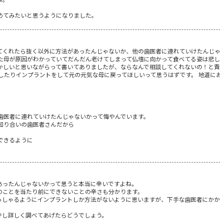
めてみたいと思うようになりました。
てくれたら抜く以外に方法があったんじゃないか、他の歯医者に連れていけたんじゃ
った母が原因がわかっていてだんだん老けてしまって仏壇に向かって食べてる姿は悲
かしいと思いながらって書いてありましたが、ならなんで相談してくれないの！と責
歯したりインプラントをして元の元気な母に戻ってほしいって思うはずです。 地道に
歯医者に連れていけたんじゃないかって悔やんでいます。
知り合いの歯医者さんだから
できるように
あったんじゃないかって思うと本当に辛いですよね。
のことを当たり前にできないことの辛さも分かります。
っしゃるようにインプラントしか方法がないように思いますが、下手な歯医者にか
少し詳しく調べてあげたらどうでしょう。