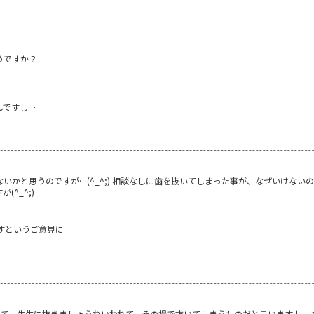
うですか？
んですし…
いかと思うのですが…(^_^;) 相談なしに歯を抜いてしまった事が、なぜいけない
^_^;)
すというご意見に
。
って、先生に抜きましょうねいわれて、その場で抜いてしまうものだと思いますよ。