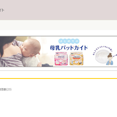
イト
答数(23)