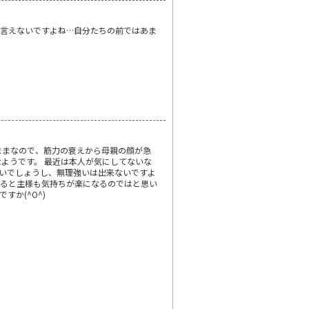
言えないですよね…自分たちの前ではあま
ままなので、筋力の衰えから母親の顔が急
ようです。 最近は本人が気にしてないな
痛いでしょうし、無理強いは出来ないですよ
てみると主様も気持ちが楽になるのではと思い
か(^O^)