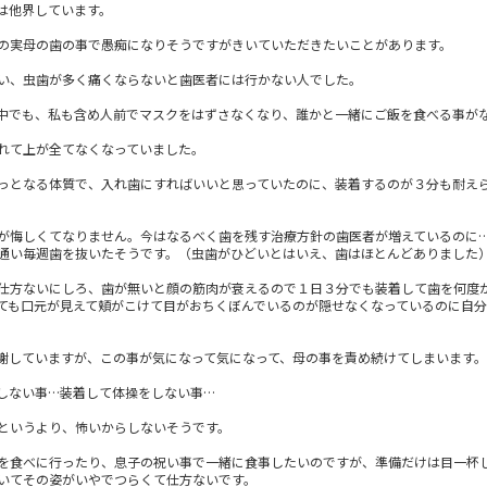
は他界しています。
の実母の歯の事で愚痴になりそうですがきいていただきたいことがあります。
い、虫歯が多く痛くならないと歯医者には行かない人でした。
中でも、私も含め人前でマスクをはずさなくなり、誰かと一緒にご飯を食べる事が
れて上が全てなくなっていました。
っとなる体質で、入れ歯にすればいいと思っていたのに、装着するのが３分も耐え
が悔しくてなりません。今はなるべく歯を残す治療方針の歯医者が増えているのに
通い毎週歯を抜いたそうです。（虫歯がひどいとはいえ、歯はほとんどありました
仕方ないにしろ、歯が無いと顔の筋肉が衰えるので１日３分でも装着して歯を何度
ても口元が見えて頬がこけて目がおちくぼんでいるのが隠せなくなっているのに自
謝していますが、この事が気になって気になって、母の事を責め続けてしまいます。
しない事…装着して体操をしない事…
というより、怖いからしないそうです。
を食べに行ったり、息子の祝い事で一緒に食事したいのですが、準備だけは目一杯
いてその姿がいやでつらくて仕方ないです。