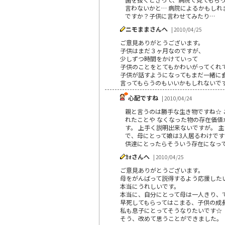
言わないかと… 病院によるかもし
ですか？子供に言わせてみたり…
ニモままさんへ
| 2010/04/25
ご意見ありがとうございます。
子供はまだ３ヶ月なのですが、
少しずつ時間をかけていって
子供のことをとてもかわいがってくれ
子供が話すようになってもまだ一緒に
言ってもらうのもいいかもしれないで
心配ですね
| 2010/04/24
親と言うのは勝手な生き物ですね☆ 
れたことや なくなった物の存在価値
す。 上手く説明出来ないですが。 
で、母にとって娘は3人居るわけですが
供達にとったらそういう存在になっ
ｶｫさんへ
| 2010/04/25
ご意見ありがとうございます。
母をがんばって説得するよう応援した
本当にうれしいです。
本当に、自分にとって母は一人きり、
早死してもらってはこまる、子供の成
私も息子にとってそうなりたいです☆
そう、改めて思うことができました。