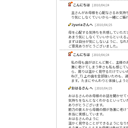
こんにちは
| 2010/04/24
主さんがお母様を心配なさるお気持
り気にしなくていいから一緒にご飯
Jyuriaさんへ
| 2010/04/25
母を心配する気持ちを共感していただ
あまり気にしなくていいからといえる
まずは自分が気にしないように、なれ
ご意見ありがとうございました。
こんにちは
| 2010/04/24
私の母も歯がほとんど無く、主様の
激に老けてしまう辛さも私も感じて
ら、周りは温かく見守るだけでいいの
ね(T_T) 上の歯を全部抜いたの
ます。たまにやんわりと体操しようと
おはるさん へ
| 2010/04/25
おはるさんのお母様のお話を聞かせて
気持ちをなんとなくわかるといってい
ありがとうございます。
筋力の衰えから母親の顔が急激に老け
本当に実感しています。
おはるさんのように
温かく見守ることができるようになり
そう思ってもらえるお母様は幸せです