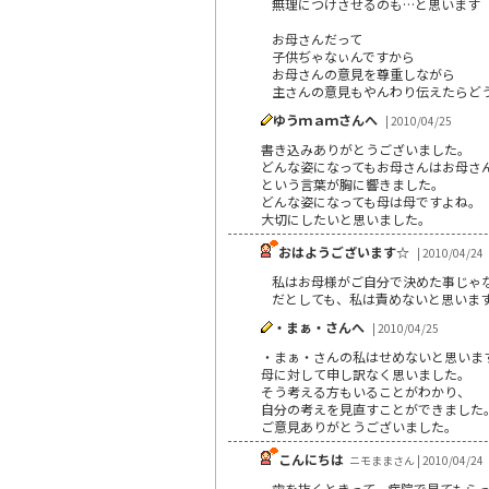
無理につけさせるのも…と思います
お母さんだって
子供ぢゃなぃんですから
お母さんの意見を尊重しながら
主さんの意見もやんわり伝えたらど
ゆうｍａｍさんへ
| 2010/04/25
書き込みありがとうございました。
どんな姿になってもお母さんはお母さ
という言葉が胸に響きました。
どんな姿になっても母は母ですよね。
大切にしたいと思いました。
おはようございます☆
| 2010/04/24
私はお母様がご自分で決めた事じゃな
だとしても、私は責めないと思いますが(
・まぁ・さんへ
| 2010/04/25
・まぁ・さんの私はせめないと思いま
母に対して申し訳なく思いました。
そう考える方もいることがわかり、
自分の考えを見直すことができました
ご意見ありがとうございました。
こんにちは
ニモままさん | 2010/04/24
歯を抜くときって、病院で見てもら