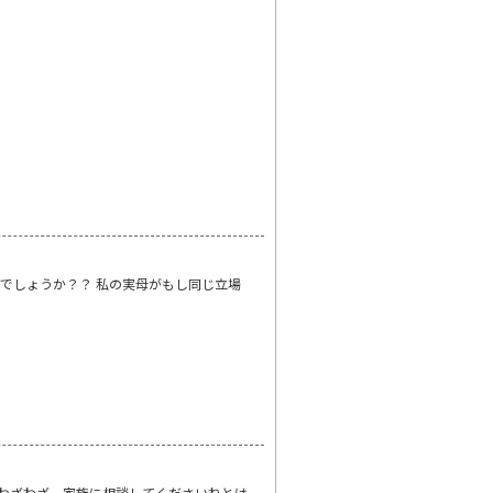
のでしょうか？？ 私の実母がもし同じ立場
 わざわざ、家族に相談してくださいねとは