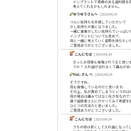
インプラントで実績のある歯科医を
考えてくれるかもしれません。
ゆうゆうさんへ
| 2010/04/25
つらい気持ちを共感していただいて
少し気持ちが楽になりました。
一緒に食事がしたい気持ちでいっぱい
インプラントについても含めて、
母と一緒に考えていく姿勢を持ちたい
ご意見ありがとうございました。
こんにちは
| 2010/04/24
きっとお母様も後悔されてると思い
うか？ 入れ歯が合わなくて痛みが
HaL.さん へ
| 2010/04/25
そうですね、
母も後悔しているのだと思います。
その上、私が責めてしまうというのは
母の場合は痛みではなく吐き気なので
違う歯医者さんにかかってみて希望を
ひとつの方法だと思いました。
ご意見ありがとうございました。
こんにちは
| 2010/04/24
うちの母は若くして入れ歯になって