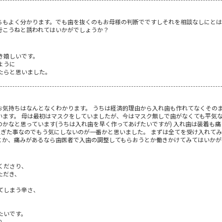
ちもよく分かります。でも歯を抜くのもお母様の判断でですしそれを相談なしにとは
行こうねと誘われてはいかがでしょうか？
き嬉しいです。
ように
たらと思いました。
お気持ちはなんとなくわかります。 うちは経済的理由から入れ歯も作れてなくその
います。 母は最初はマスクをしていましたが、今はマスク無しで歯がなくても平気な
かなと思っています(うちは入れ歯を早く作ってあげたいですが) 入れ歯は装着も
も、過ぎた事なのでもう気にしないのが一番かと思いました。 まずは全てを受け入れ
か、痛みがあるなら歯医者で入歯の調整してもらおうとか働きかけてみてはいかがです
くださり、
ただき、
てしまう辛さ、
たいです。
ね。