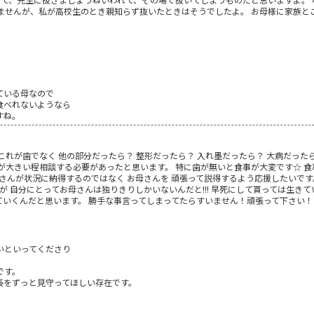
れませんが、私が高校生のとき親知らず抜いたときはそうでしたよ。 お母様に家族と
ている母なので
食べれないようなら
すね。
これが歯でなく 他の部分だったら？ 整形だったら？ 入れ墨だったら？ 大病だった
が大きい程相談する必要があったと思います。 特に歯が無いと食事が大変です☆ 食
主さんが状況に納得するのではなく お母さんを 頑張って説得するよう応援したいです
 自分にとってお母さんは独りきりしかいないんだと!!! 早死にして貰っては生きてい
ていくんだと思います。 勝手な事言ってしまってたらすいません！頑張って下さい！
いといってくださり
です。
長をずっと見守ってほしい存在です。