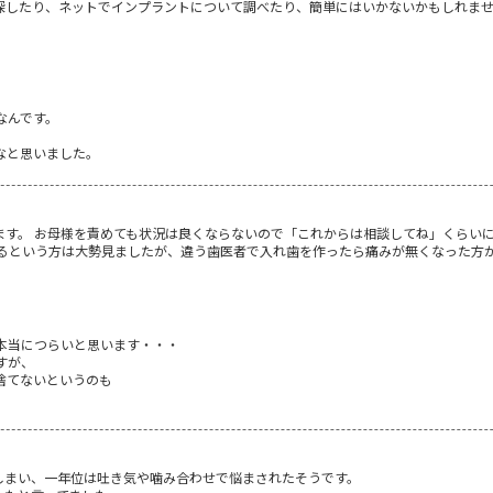
探したり、ネットでインプラントについて調べたり、簡単にはいかないかもしれま
なんです。
なと思いました。
ます。 お母様を責めても状況は良くならないので「これからは相談してね」くらい
あるという方は大勢見ましたが、違う歯医者で入れ歯を作ったら痛みが無くなった方
本当につらいと思います・・・
すが、
捨てないというのも
しまい、一年位は吐き気や噛み合わせで悩まされたそうです。