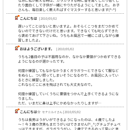
なみに私が教える時は、ガラガラする時に音を高くしたり低くし
たり面白くして子供が一緒にやりたがるようにしてました。 お子
さんも、毎日楽しく教えればすぐマスターすると思います(^-^)
こんにちは
| 2010/05/02
遅いってことはないと思いますよ。おそらくこつをまだつかめて
ないのでできないだけだと思います。できなくても叱らずできた
ら褒めてあげて下さいね。うちもお風呂で一緒にこぼしながら練
習しましたよ。
おはようございます。
| 2010/05/02
うちも2番目の子は不器用なのか、なかなか要領がつかめずできる
ようになるのが遅かったです。
何度か練習してもなかなかうまくガラガラ～とできなくて服など
をぬらし、つい怒ってしまいそうになるので、お風呂に入ってい
るときに練習しました。
これならどこに水を飛ばされても大丈夫なので。
何度か練習していくうちに要領をつかんで上手くできるようにな
りました。
ただ、いまだに鼻は上手にかめなかったりしますが…
こんにちは☆
セナ☆ルイさん | 2010/05/02
うちは長男はうがいができるようになったのは、４歳でしたよ
～！今３歳の次男もまだうがいはできませんf^_^;グチュグチュペ
ッはできますが、ガラガラうがい、２歳でできるのって早いと思