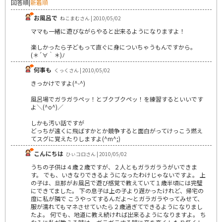
回答順
|
新着順
お風呂で
ねこまむさん | 2010/05/02
ママも一緒に遊びながらやると出来るようになりますよ！
楽しかったら子どもって直ぐに身についちゃうもんですから。
(＊´∀｀＊)ﾉ
何事も
くっくさん | 2010/05/02
きっかけですよ(^-^)
風呂場でガラガラペッ！とブクブクペッ！を練習するといいです
よ＼(^o^)／
しかも汚い話ですが
どっちが遠くに飛ばすかとか競争すると面白がってけっこう燃え
てスグに覚えたりしますよ(^m^;)
こんにちは
ひぃコロさん | 2010/05/02
うちの子供は４歳２歳ですが、２人ともガラガラうがいできま
す。 でも、いきなりできるようになったわけじゃないですよ。 上
の子は、旦那がお風呂で遊び感覚で教えていて１歳半頃には完璧
にできてました。 下の息子は上の子より遅かったけれど、帰宅の
度に私が隣で こうやってするんだよ～とガラガラやってみせて、
服が濡れてもマネさせていたら２歳過ぎてできるようになりまし
たよ。 何でも、地道に教え続ければ出来るようになりますよ。 ち