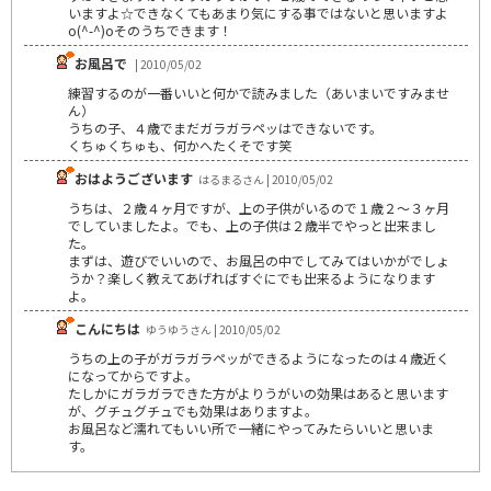
いますよ☆できなくてもあまり気にする事ではないと思いますよ
o(^-^)oそのうちできます！
お風呂で
| 2010/05/02
練習するのが一番いいと何かで読みました（あいまいですみませ
ん）
うちの子、４歳でまだガラガラペッはできないです。
くちゅくちゅも、何かへたくそです笑
おはようございます
はるまるさん | 2010/05/02
うちは、２歳４ヶ月ですが、上の子供がいるので１歳２～３ヶ月
でしていましたよ。でも、上の子供は２歳半でやっと出来まし
た。
まずは、遊びでいいので、お風呂の中でしてみてはいかがでしょ
うか？楽しく教えてあげればすぐにでも出来るようになります
よ。
こんにちは
ゆうゆうさん | 2010/05/02
うちの上の子がガラガラペッができるようになったのは４歳近く
になってからですよ。
たしかにガラガラできた方がよりうがいの効果はあると思います
が、グチュグチュでも効果はありますよ。
お風呂など濡れてもいい所で一緒にやってみたらいいと思いま
す。