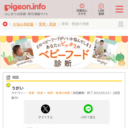
月齢別に
LINE
さがす
登録
はじめての妊娠・育児情報サイト
発育・発達の特徴
お悩み相談室
発育・発達
MENU
相談
うがい
カテゴリー：
発育・発達
>
発育・発達の特徴
｜回答期限：終了 2010/05/16｜ | 回答
数(9)
ポストする
LINEで送る