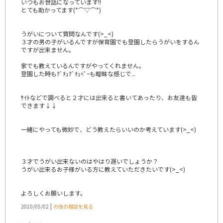
いつもお世話になっています!!
とても助かってます(*⌒▽⌒*)
うがいについて質問なんです(>_<)
３才の男の子がいるんですが保育園でも登園したらうがいをするん
ですが出来ません。
家でも教えているんですがやってくれません。
登園した時もｸﾞﾁｭｸﾞﾁｭﾍﾟｰも曖昧な感じで...
ｻｲﾄなどで調べると２才には出来ると書いてあったり、お友達も皆
できます↓↓
一緒にやっても微妙で、どう教えたらいいのか考えています(>_<)
３才でうがい出来ないのはやはり遅いでしょうか？
うがい出来るお子様がいる方に教えていただきたいです(>_<)
よろしくお願いします。
|
2010/05/02
の他の相談を見る