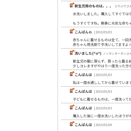
新生児用のものは。。。
ぶりぶりさん |
水洗いしました。購入してすぐでは
もうすぐですね。無事に元気な赤ち
こんばんゎ
| 2010/05/03
赤ちゃんに着せるものは全て、一回
赤ちゃん用洗剤で手洗いしてますよ
洗いました(^o^)
ノンタンタータンさん | 
新生児の服に限らず、買ったら着る前に
少しヨレますがやはり一度洗った方
こんばんは
| 2010/05/03
私は一度水通ししてから着せていま
こんばんは
| 2010/05/03
子どもに着せるものは、一度洗って
こんばんは
| 2010/05/03
購入した後に一度水洗いしたほうが
こんばんは
| 2010/05/04