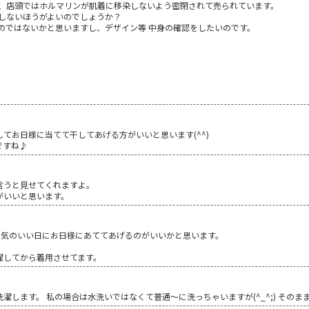
、店頭ではホルマリンが肌着に移染しないよう密閉されて売られています。
しないほうがよいのでしょうか？
のではないかと思いますし、デザイン等 中身の確認をしたいのです。
。
てお日様に当てて干してあげる方がいいと思います(^^)
ですね♪
言うと見せてくれますよ。
がいいと思います。
天気のいい日にお日様にあててあげるのがいいかと思います。
濯してから着用させてます。
濯します。 私の場合は水洗いではなくて普通～に洗っちゃいますが(^_^;) その