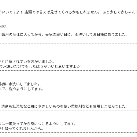
がいいですよ！ 店頭では言えば見せてくれるかもしれません。 あと少しで赤ちゃん
/03
、臨月の産休に入ってから、天気の良い日に、水洗いしてお日様にあてました。
いと注意されている方がいました｡
ので水洗いだけでもしたほうがいいと思いますよ☆
最初に水洗いしてました。
ので、洗うようにしてます。
。洗剤も無添加など肌にやさしいものを使い柔軟剤なども使用しませんでした
のは一度洗ってから身につけるようにしてます。
汗も吸ってくれませんから。