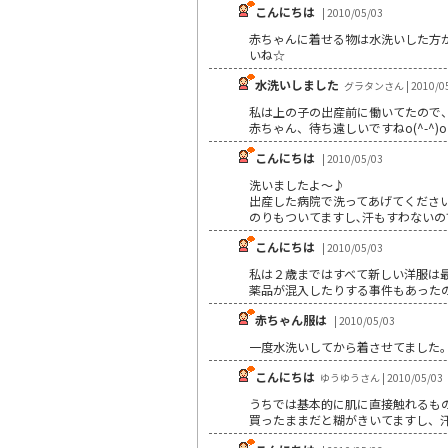
こんにちは
| 2010/05/03
赤ちゃんに着せる物は水洗いした方
いね☆
水洗いしました
グラタンさん | 2010/05
私は上の子の出産前に働いてたので
赤ちゃん、待ち遠しいですねo(^-^)o
こんにちは
| 2010/05/03
洗いましたよ～♪
出産した病院で洗ってあげてくださ
のりもついてますし､汗もすわない
こんにちは
| 2010/05/03
私は２歳まではすべて新しい洋服は
薬品が混入したりする事件もあった
赤ちゃん服は
| 2010/05/03
一度水洗いしてから着させてました
こんにちは
ゆうゆうさん | 2010/05/03
うちでは基本的に肌に直接触れるも
買ったままだと糊がきいてますし、