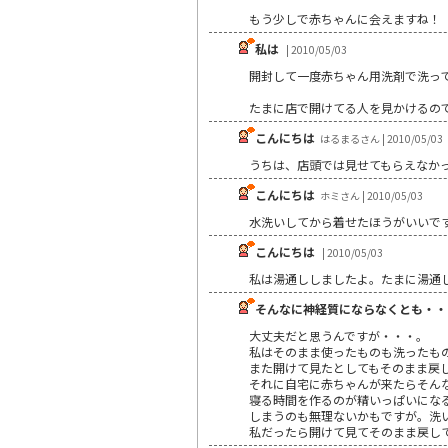
もう少しで赤ちゃんに会えますね！
私は
| 2010/05/03
開封して一度赤ちゃん用洗剤で洗っ
たまに店で開けてる人を見かけるの
こんにちは
はるまるさん | 2010/05/03
うちは、店頭では見せてもらえなか
こんにちは
ホミさん | 2010/05/03
水洗いしてから着せたほうがいいで
こんにちは
| 2010/05/03
私は湯通ししましたよ。たまに湯通
そんなに神経質にならなくとも・・
大丈夫だと思うんですが・・・。
私はそのまま使ったものも洗ったも
また開けて見たとしてもそのまま戻
それに自宅に赤ちゃんが来たらそん
寝る時間を作るのが精いっぱいにな
しまうのも無理ないかもですが。洗
私だったら開けて見てそのまま戻し