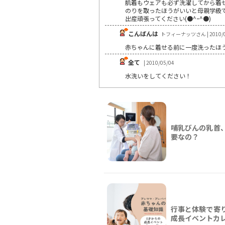
肌着もウェアも必ず洗濯してから着
のりを取ったほうがいいと母親学級で聞
出産頑張ってください(●^ｰ^●)
こんばんは
トフィーナッツさん | 2010/0
赤ちゃんに着せる前に一度洗ったほ
全て
| 2010/05/04
水洗いをしてください！
哺乳びんの乳首
要なの？
行事と体験で寄り
成長イベントカ