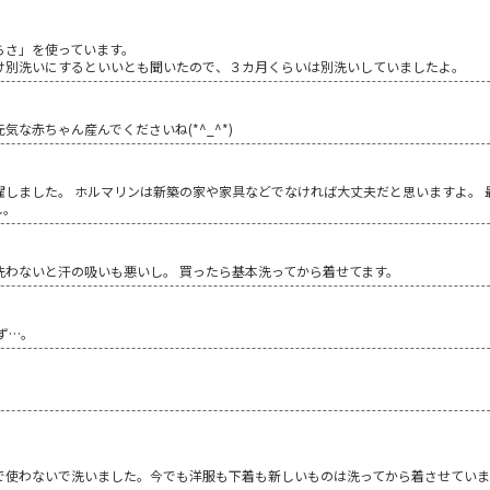
らさ」を使っています。
け別洗いにするといいとも聞いたので、３カ月くらいは別洗いしていましたよ。
な赤ちゃん産んでくださいね(*^_^*)
濯しました。 ホルマリンは新築の家や家具などでなければ大丈夫だと思いますよ。 
し。
洗わないと汗の吸いも悪いし。 買ったら基本洗ってから着せてます。
ず…。
で使わないで洗いました。今でも洋服も下着も新しいものは洗ってから着させてい