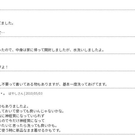
てました。
で…
ったので、中身は家に帰って開封しましたが、水洗いしましたよ。
すよ！
し不要って書いてある物もありますが、基本一度洗ってあげてます。
・。
ばやしさん | 2010/05/03
のもありましたよ。
しておいて使っても良いんじゃないかな。
なに神経質になっていられず
るので今だけ神経質になって
いたいと思ったら洗っても良いかも。
て使う時に新品なまま着せるかもです。