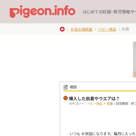
はじめての妊娠・育児情報サ
肌着
お悩み相談室
ベビー用品
相談
購入した肌着やウエアは？
カテゴリー：
ベビー用品
>
肌着
｜回答期限：終了 20
いつも お世話になります。臨月に入っ