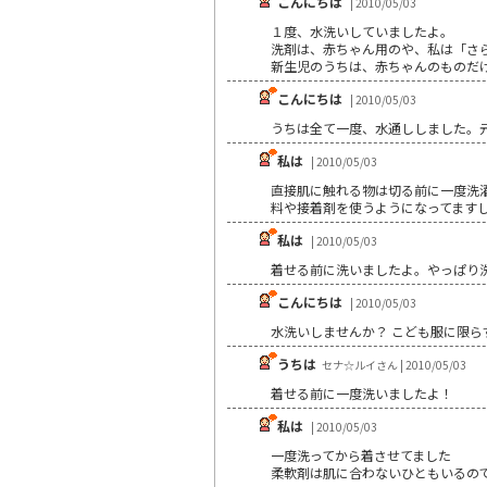
こんにちは
| 2010/05/03
１度、水洗いしていましたよ。
洗剤は、赤ちゃん用のや、私は「さ
新生児のうちは、赤ちゃんのものだ
こんにちは
| 2010/05/03
うちは全て一度、水通ししました。元気
私は
| 2010/05/03
直接肌に触れる物は切る前に一度洗
料や接着剤を使うようになってます
私は
| 2010/05/03
着せる前に洗いましたよ。やっぱり
こんにちは
| 2010/05/03
水洗いしませんか？ こども服に限ら
うちは
セナ☆ルイさん | 2010/05/03
着せる前に一度洗いましたよ！
私は
| 2010/05/03
一度洗ってから着させてました
柔軟剤は肌に合わないひともいるの