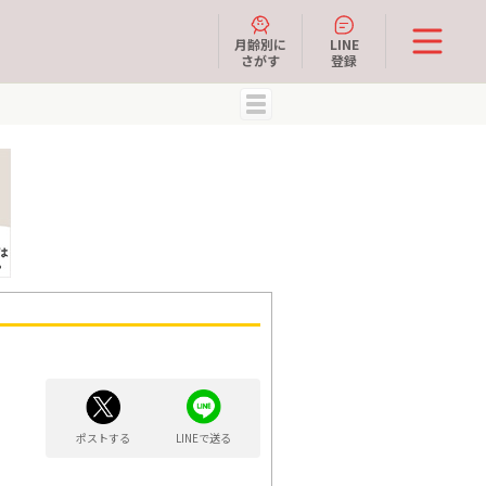
月齢別に
LINE
さがす
登録
MENU
ポストする
LINEで送る