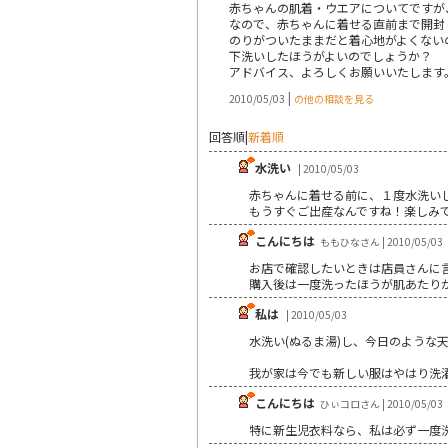
赤ちゃんの肌着・ウエアについてですが
なので、赤ちゃんに着せる直前まで開封
のりがついたままだと着心地がよくない
下洗いしたほうがよいのでしょうか？
アドバイス、よろしくお願いいたします
|
2010/05/03
の他の相談を見る
回答順
|
新着順
水洗い
| 2010/05/03
赤ちゃんに着せる前に、１度水洗いし
もうすぐご出産なんですね！楽しみ
こんにちは
ももひなさん | 2010/05/03
お店で確認したいときは店員さんに
購入後は一度洗ったほうが肌あたり
私は
| 2010/05/03
水洗い(ぬるま湯)し、今日のような
我が家は今でも新しい服はやはり洗
こんにちは
ひぃコロさん | 2010/05/03
特に新生児衣料なら、私は必ず一度洗