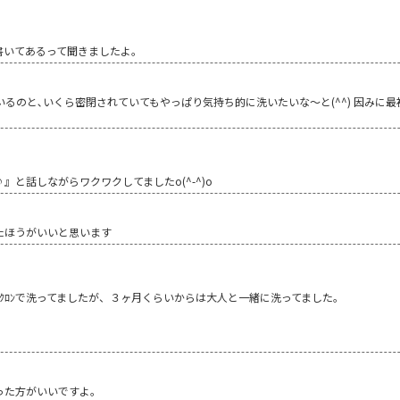
書いてあるって聞きましたよ。
ているのと､いくら密閉されていてもやっぱり気持ち的に洗いたいな～と(^^) 因みに
と話しながらワクワクしてましたo(^-^)o
たほうがいいと思います
ｸﾛﾝで洗ってましたが、３ヶ月くらいからは大人と一緒に洗ってました。
った方がいいですよ。