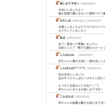
楽しみですね☆
| 2010/05/03
水洗いしましたよ～
確か店頭で開けるなって意味でそう
わたしは
みゆままさん | 2010/05/03
水通ししましたよ(^^) のりがつい
みでやっていました☆
私は
| 2010/05/03
全て一度洗って準備しました☆
旦那と２人で『靴下も服も小さ～い♪』
こんばんは。
| 2010/05/03
赤ちゃんに着せる前に一度水洗いし
こんばんは(*^□^*)
| 2010/05/03
私は水洗いしました。
生まれてからしばらくは大人と別にｱ
もうすぐ出産なんですね(*^_^*)
赤ちゃんにあえるの楽しみですね！
こんばんは
| 2010/05/03
赤ちゃんの肌着は着せる前に水で洗