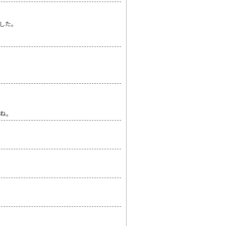
した。
しね。