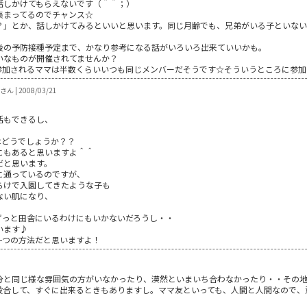
話しかけてもらえないです（＾＾；）
集まってるのでチャンス☆
？」とか、話しかけてみるといいと思います。同じ月齢でも、兄弟がいる子といない
後の予防接種予定まで、かなり参考になる話がいろいろ出来ていいかも。
いなものが開催されてませんか？
参加されるママは半数くらいいつも同じメンバーだそうです☆そういうところに参加
さん | 2008/03/21
活もできるし、
はどうでしょうか？？
にもあると思いますよ＾＾
だと思います。
に通っているのですが、
らけで入園してきたような子も
ない肌になり、
ずっと田舎にいるわけにもいかないだろうし・・
います♪
一つの方法だと思いますよ！
分と同じ様な雰囲気の方がいなかったり、漠然といまいち合わなかったり・・その
投合して、すぐに出来るときもありますし。ママ友といっても、人間と人間なので、