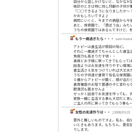
自分から話しかけないと、なかなか
検診のときは特に同じ月齢の子供が
「○○できるようになりましたか～
かおもしろいですよ♪
病院にいくと、今までの病歴から今
あと、保育園で、「遊ぼう会」みた
うちの保育園ではあるんですけど、
もう一歳過ぎたら・・・
nami mama
アトピーは食生活が原因の殆ど。
それに一歳過ぎてちゃんとした食生
免疫力も高まりだす頃・・
奥様とお子様に戻ってきてもらって
田舎よりはお友達を作りやすい環境
食生活さえ気をつけていれば大丈夫
うちの子供達が食育で有名な保育園
０歳からアトピーが酷く、顔が血だ
食育徹底のお陰で普通の子と変わら
肥満児も居ませんよ＾＾
せっかく田舎でお友達を作っても、
家族一緒に生活する事も大切だと思
ご主人の所に戻ってきてもらう事も
女性の友達作りは・・
| 2008/03/21
意外と難しいものですよ。私も、自
いときもあります。もちろん、意気
りします。