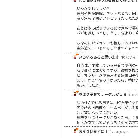
|
いかがでしょうか？
病院や児童施設。ネットなどで、同
我が家も子供がアトピッ子だったた
あとはやっぱりできるだけ家族で暮
パパも寂しいでしょうし、何より、
ちなみにピジョンでも捜してみては
案外近くにいるかもしれませんよ～
いろいろあると思います
NOKOさん | 
自治体が主催している子育て関係の
私は都心に住んでますが、結婚を機
ビーマッサージや毎月のお誕生日会
ます。同じ年頃の子がいたら、積極
もいましたよ。
やはり子育てサークルかしら
すぅさん 
私の住んでいる市では、町会単位ぐ
区役所の掲示板やホームページにも
とご覧になってください。
興味をもつサークルがあったら、１
何度か参加しているうちに近所のマ
あまり悩まずに！
| 2008/03/21