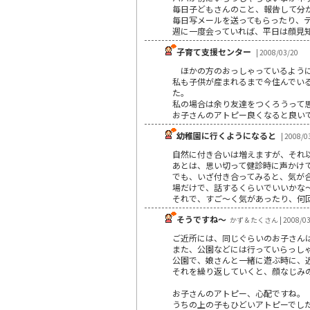
毎日子どもさんのこと、報告して分
毎日写メールを送ってもらったり、
週に一度会っていれば、平日は顔見
子育て支援センター
| 2008/03/20
ほかの方のおっしゃっているように
私も子供が産まれるまで今住んでい
た。
私の場合は余り友達をつくろうって
お子さんのアトピー良くなると良い
幼稚園に行くようになると
| 2008/0
自然に付き合いは増えますが、それ
あとは、思い切って健診時に声かけ
でも、いざ付き合ってみると、気が
場だけで、話するくらいでいいかな
それで、すご～く気があったり、何
そうですね～
かず＆たくさん | 2008/03
ご近所には、同じぐらいのお子さん
また、公園などには行っていらっし
公園で、娘さんと一緒に遊ぶ時に、
それを繰り返していくと、顔なじみ
お子さんのアトピー、心配ですね。
うちの上の子もひどいアトピーでし