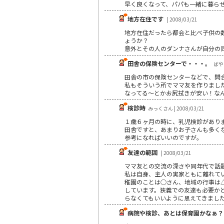
早く良くなって、パパも一緒に暮ら
地方在住です
| 2008/03/21
地方在住だったら都会と比べ子供の
ょうか？
意外とその人のダンナさんが自分の
田舎の保険センターで・・・。
ばやし
田舎の市の保険センターなどで、問
私もそういう所でママ友を作りまし
なってる～とかお尻拭きが安い！な
検診時
みっくさん | 2008/03/21
１歳６ヶ月の時に、乳児検診があり
田舎ですと、あまりお子さんも多く
参考になればいいのですが。
友達の範囲
| 2008/03/21
ママ友との交流の深さや同年代で話
私は自身、主人の実家ともに離れて
稚園のことは○さん、地域の行事は
しています。狭義での友達も必要か
らなくてもいいように思えてきまし
病院や検診、あとは保育園かなぁ？