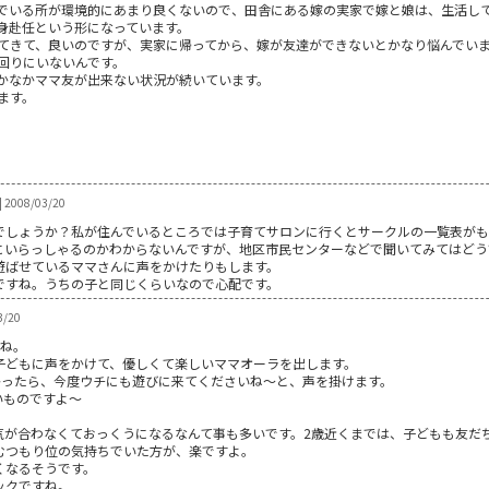
でいる所が環境的にあまり良くないので、田舎にある嫁の実家で嫁と娘は、生活し
身赴任という形になっています。
てきて、良いのですが、実家に帰ってから、嫁が友達ができないとかなり悩んでい
回りにいないんです。
かなかママ友が出来ない状況が続いています。
ます。
| 2008/03/20
でしょうか？私が住んでいるところでは子育てサロンに行くとサークルの一覧表がも
にいらっしゃるのかわからないんですが、地区市民センターなどで聞いてみてはどう
遊ばせているママさんに声をかけたりもします。
ですね。うちの子と同じくらいなので心配です。
/20
よね。
子どもに声をかけて、優しくて楽しいママオーラを出します。
かったら、今度ウチにも遊びに来てくださいね～と、声を掛けます。
いものですよ～
気が合わなくておっくうになるなんて事も多いです。2歳近くまでは、子どもも友だ
むつもり位の気持ちでいた方が、楽ですよ。
くなるそうです。
ックですね。