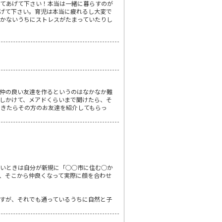
ってあげて下さい！本当は一緒に暮らすのが
げて下さい。育児は本当に疲れるし大変で
かないうちにストレスがたまっていたりし
仲の良い友達を作るというのはなかなか難
しかけて、メアドくらいまで聞けたら、そ
できたらその方のお友達を紹介してもらっ
らいときは自分が新規に「○○市に住む○か
、そこから仲良くなって実際に顔を合わせ
すが、それでも通っているうちに自然と子