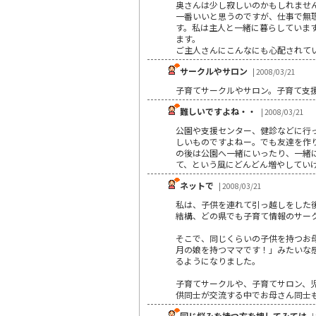
奥さんは少し寂しいのかもしれませ
一番いいと思うのですが、仕事で無
す。私は主人と一緒に暮らしていま
ます。
ご主人さんにこんなにも心配されて
サークルやサロン
| 2008/03/21
子育てサークルやサロン。子育て支
難しいですよね・・
| 2008/03/21
公園や支援センター、健診などに行
しいものですよねー。でも友達を作
の後は公園へ一緒にいったり、一緒
て、という風にどんどん増やしてい
ネットで
| 2008/03/21
私は、子供を連れて引っ越しをした
結構、どの県でも子育て情報のサー
そこで、同じくらいの子供を持つお
月の娘を持つママです！」みたいな
るようになりました。
子育てサークルや、子育てサロン、
供同士が交流する中でお母さん同士
同じ悩みを持つ方を捜してみては