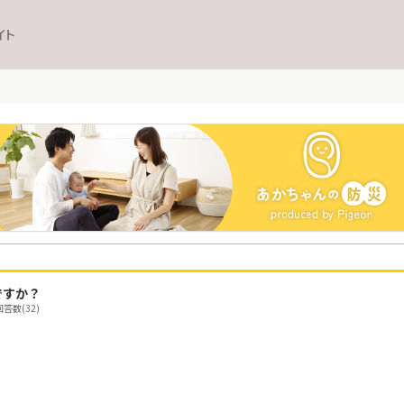
イト
ですか？
答数(32)