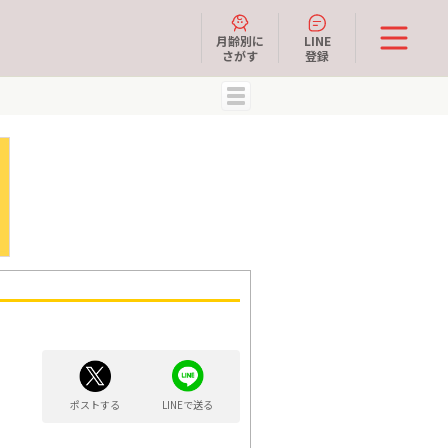
月齢別に
LINE
さがす
登録
MENU
ポストする
LINEで送る