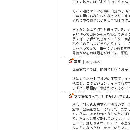
ウチの地域には「おうちのこうえん
そこで遊ばせている時に自分の子供
ら声を掛けられ仲良くなったりしま
それに物の取り合いをして相手を泣
きっかけなんて相手も待っているか
思い切って自分から声を掛けてみる
例えば、子供が同じキャラクター商
れウチの子も大好きなんですよ。」
しゃべってみて、相手にいい感じを
勇気がいるのは最初だけです。頑張
募集
| 2008/03/22
児童館などでは、時間とともにお子
私はよくネットで地域の子育てサイ
他にも、このピジョンサイトでもマ
まずは、積極的に働きかけてみるこ
ママ友作りって、むずかしいですよ
私も、引っ込み思案な性格なので、
館や、公民館など）に行って、まず
も。私は、あまり作ろうと気負わず
で、ちょっと家が離れていますが、
しくて、話しやすかったので、不思
ぶようになったりしたっていうママ