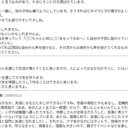
」と言うものがあり、たまにそこに行き遊ばせています。
と一緒に、他の子供も構うようにしています。そうすればどのママと子が親子かよく
す。
かせても誤りやすいですしね。
もしれません。
のもいいかもしれませんよ。
品を持っていて「○○ちゃんと同じ○○をもってるね～」と自分の子供に話かけてい
みたいに。
持てれば次回も自分から声を掛けると、その次からは相手から声を掛けてくれるもの
ってください。
さんを通じて交流が増えてくると思いますが、人によってはなかなかすぐに、とはい
トを通じてママ友を作ります。
マ友を申請したりして作ることはできると思います。
とだと思いますよ。
ね
| 2008/03/22
なかなか、友達になるひとおしができないですね。性格の相性とかもあるし、定期
は顔見知り（ああ、あの人よく会うな～程度）からで、良いんじゃないんでしょうか
に、いずれ幼稚園へ通ったりすると、仲良しさんが出来るだろうしと、気楽に考えて
月一ぐらいで会うようにしています。あとは、産婦人科で、友達になったりしたママ
議と自然に友達になれました）。それから、ママ友のなかにはネットで、地域のママ
もいます。作らなきゃと、頑張ると、落胆も大きいので、親子でイベントなどを楽し