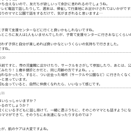
かち合えないので、友だちが欲しいって余計に思われるのでしょうね。
テレビ電話で話したりして、週末は、帰省して行楽地にお出かけされてはいかがです
知りのママと公園で話をするだけで、気がまぎれると思いますよ…
子育て支援センターなどに行くと良いかもしれないですね。
るところに友人は1人もいませんでしたが、子育て支援センターに行きおなじくらい
思わず子供と自分が楽しめれば良いかなというくらいの気持ちで行きました。
ですね。
3/20
以前ですと、市の児童館に出かけたり、サークルをさがして参加したり、あとは、
てみたり！１歳半健診とかだと、同じ月齢の方ですよね。。。
合わなかったり、すると、つい出会った場所（サークルや公園など）に行きたくな
～と思っています。
回も会っていると、自然に仲良くなれたら、いいなって感じです。
/21
はいらっしゃいますか？
ゃるのでしょうか？
近くにいる子どもに話し掛けて、一緒に遊ぶうちに、そのこのママとも話すようにな
のママができて、そのうちにお友達になったりするのでは？
たが、肌のケアは大変ですよね。