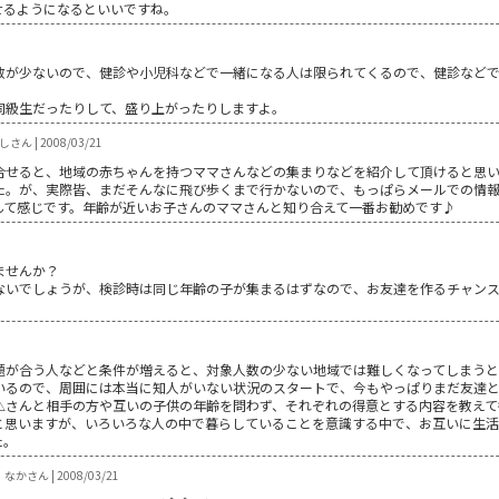
せるようになるといいですね。
数が少ないので、健診や小児科などで一緒になる人は限られてくるので、健診など
同級生だったりして、盛り上がったりしますよ。
さん | 2008/03/21
合せると、地域の赤ちゃんを持つママさんなどの集まりなどを紹介して頂けると思
た。が、実際皆、まだそんなに飛び歩くまで行かないので、もっぱらメールでの情
んて感じです。年齢が近いお子さんのママさんと知り合えて一番お勧めです♪
ませんか？
ないでしょうが、検診時は同じ年齢の子が集まるはずなので、お友達を作るチャン
題が合う人などと条件が増えると、対象人数の少ない地域では難しくなってしまうと
いるので、周囲には本当に知人がいない状況のスタートで、今もやっぱりまだ友達
△さんと相手の方や互いの子供の年齢を問わず、それぞれの得意とする内容を教えて
と思いますが、いろいろな人の中で暮らしていることを意識する中で、お互いに生活
た。
なかさん | 2008/03/21