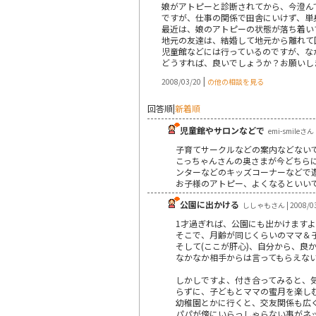
娘がアトピーと診断されてから、今澄ん
ですが、仕事の関係で田舎にいけず、単
最近は、娘のアトピーの状態が落ち着い
地元の友達は、結婚して地元から離れて
児童館などには行っているのですが、な
どうすれば、良いでしょうか？お願いし
|
2008/03/20
の他の相談を見る
回答順
|
新着順
児童館やサロンなどで
emi-smileさん 
子育てサークルなどの案内などない
こっちゃんさんの奥さまが今どちら
ンターなどのキッズコーナーなどで
お子様のアトピー、よくなるといい
公園に出かける
ししゃもさん | 2008/03
1才過ぎれば、公園にも出かけます
そこで、月齢が同じくらいのママ＆
そして(ここが肝心)、自分から、良
なかなか相手からは言ってもらえな
しかしですよ、付き合ってみると、
らずに、子どもとママの蜜月を楽し
幼稚園とかに行くと、交友関係も広
パパが傍にいらっしゃらない事がネ