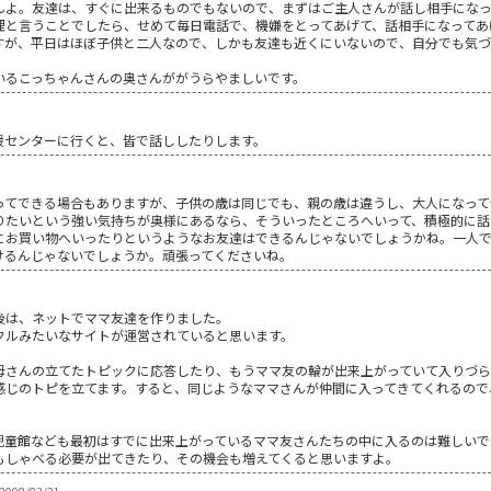
んよ。友達は、すぐに出来るものでもないので、まずはご主人さんが話し相手にな
理と言うことでしたら、せめて毎日電話で、機嫌をとってあげて、話相手になってあ
すが、平日はほぼ子供と二人なので、しかも友達も近くにいないので、自分でも気づ
いるこっちゃんさんの奥さんががうらやましいです。
援センターに行くと、皆で話ししたりします。
ってできる場合もありますが、子供の歳は同じでも、親の歳は違うし、大人になって
りたいという強い気持ちが奥様にあるなら、そういったところへいって、積極的に話
にお買い物へいったりというようなお友達はできるんじゃないでしょうかね。一人
けるんじゃないでしょうか。頑張ってくださいね。
後は、ネットでママ友達を作りました。
クルみたいなサイトが運営されていると思います。
母さんの立てたトピックに応答したり、もうママ友の輪が出来上がっていて入りづ
感じのトピを立てます。すると、同じようなママさんが仲間に入ってきてくれるので
児童館なども最初はすでに出来上がっているママ友さんたちの中に入るのは難しいで
もしゃべる必要が出てきたり、その機会も増えてくると思いますよ。