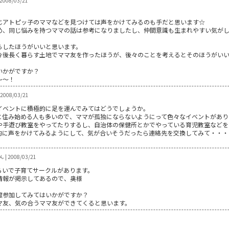
 2008/03/21
じアトピッ子のママなどを見つけては声をかけてみるのも手だと思います☆
め、同じ悩みを持つママの話は参考になりましたし、仲間意識も生まれやすい気が
らしたほうがいいと思います。
今後長く暮らす土地でママ友を作ったほうが、後々のことを考えるとそのほうがい
いかがですか？
～～！
2008/03/21
イベントに積極的に足を運んでみてはどうでしょうか。
に住み始める人も多いので、ママが孤独にならないようにって色々なイベントがあり
や手遊び教室をやってたりするし、自治体の保健所とかでやっている育児教室などを
的に声をかけてみるようにして、気が合いそうだったら連絡先を交換してみて・・・
| 2008/03/21
らいで子育てサークルがあります。
情報が掲示してあるので、奥様
度参加してみてはいかがですか？
マ友、気の合うママ友ができてくると思います。