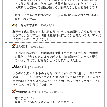
るように言われましたました。結果毛虫かぶれでした（＾＾；）
水疱瘡の出初めって診断が難しく、間違えることもあるそうです
（＾＾；）
あやしいなぁと思われるなら、一度皮膚科にかかられた方がいい
かもしれません。
そうなんですよね
| 2008/03/23
友達の子供も間違って水疱瘡と言われその後皮膚科で違うと言われた
ようです。なので私も明日は皮膚科へ行こうかと考え中です。アドバ
イスありがとうございました。
水いぼ？
| 2008/03/23
医師の判断なので、水疱瘡の可能性は否定できませんが、水疱瘡
に見た目が似ているのは水いぼです。水疱瘡の水泡に比べて硬く
て小さい感じで、どちらかというと肌色に見えます。
水いぼは
| 2008/03/23
うちのお兄ちゃんも下の子もなっており水いぼとは違うようなんです
よね・・・下の子はもともと肌が弱いのですぐ発疹ができてしまうん
でその延長？かと思ったんですが・・明日病院へ行ってきます。アド
バイスありがとうございました。
発疹の数は
かず＆たくさん | 2008/03/23
増えましたか？
発見してから多少は増えると思うのですが…。