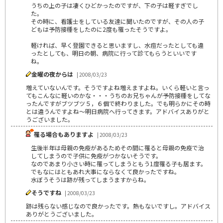
うちの上の子は凄くひどかったのですが、下の子は軽すぎでし
た。
その時に、看護士をしている友達に聞いたのですが、その人の子
どもは予防接種をしたのに2度も罹ったそうですよ。
軽ければ、早く登園できると思いますし、水痘だったとしても違
ったとしても、明日の朝、病院に行って診てもらうといいです
ね。
金曜の夜からは
| 2008/03/23
増えていないんです。そうですよね増えますよね。いくら軽いと言っ
てもこんなに軽いのかな・・・うちのお兄ちゃんが予防接種をしてな
ったんですがブツブツ５，６個で終わりました。でも明らかにその時
とは違うんですよね～明日病院へ行ってきます。アドバイスありがと
うございました。
罹る場合もありますよ
| 2008/03/23
生後半年は母親の免疫があるためその間に罹ると母親の免疫で治
してしまうので子供に免疫がつかないそうです。
なのであまり小さい時に罹ってしまうともう1度罹る子も居ます。
でもなにはともあれ大事にならなくて良かったですね。
水ぼうそうは跡が残ってしまうますからね。
そうですね
| 2008/03/23
跡は残らない感じなので良かったです。熱もないですし。アドバイス
ありがとうございました。