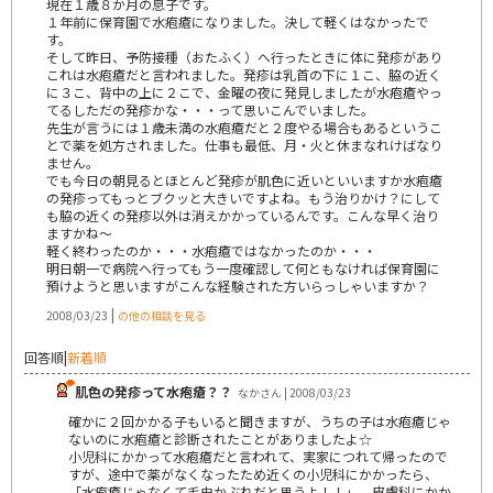
現在１歳８か月の息子です。
１年前に保育園で水疱瘡になりました。決して軽くはなかったで
す。
そして昨日、予防接種（おたふく）へ行ったときに体に発疹があり
これは水疱瘡だと言われました。発疹は乳首の下に１こ、脇の近く
に３こ、背中の上に２こで、金曜の夜に発見しましたが水疱瘡やっ
てるしただの発疹かな・・・って思いこんでいました。
先生が言うには１歳未満の水疱瘡だと２度やる場合もあるというこ
とで薬を処方されました。仕事も最低、月・火と休まなれけばなり
ません。
でも今日の朝見るとほとんど発疹が肌色に近いといいますか水疱瘡
の発疹ってもっとブクッと大きいですよね。もう治りかけ？にして
も脇の近くの発疹以外は消えかかっているんです。こんな早く治り
ますかね～
軽く終わったのか・・・水疱瘡ではなかったのか・・・
明日朝一で病院へ行ってもう一度確認して何ともなければ保育園に
預けようと思いますがこんな経験された方いらっしゃいますか？
|
2008/03/23
の他の相談を見る
回答順
|
新着順
肌色の発疹って水疱瘡？？
なかさん | 2008/03/23
確かに２回かかる子もいると聞きますが、うちの子は水疱瘡じゃ
ないのに水疱瘡と診断されたことがありましたよ☆
小児科にかかって水疱瘡だと言われて、実家につれて帰ったので
すが、途中で薬がなくなったため近くの小児科にかかったら、
「水疱瘡じゃなくて毛虫かぶれだと思うよ！！」、皮膚科にかか