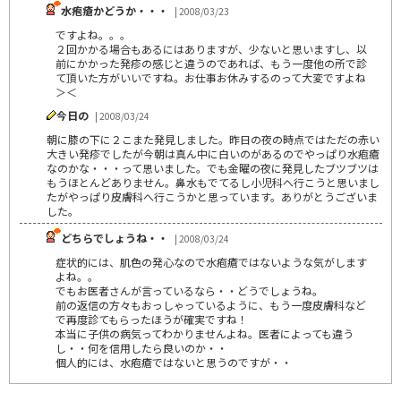
水疱瘡かどうか・・・
| 2008/03/23
ですよね。。。
２回かかる場合もあるにはありますが、少ないと思いますし、以
前にかかった発疹の感じと違うのであれば、もう一度他の所で診
て頂いた方がいいですね。お仕事お休みするのって大変ですよね
＞＜
今日の
| 2008/03/24
朝に膝の下に２こまた発見しました。昨日の夜の時点ではただの赤い
大きい発疹でしたが今朝は真ん中に白いのがあるのでやっぱり水疱瘡
なのかな・・・って思いました。でも金曜の夜に発見したブツブツは
もうほとんどありません。鼻水もでてるし小児科へ行こうと思いまし
たがやっぱり皮膚科へ行こうかと思っています。ありがとうございま
した。
どちらでしょうね・・
| 2008/03/24
症状的には、肌色の発心なので水疱瘡ではないような気がします
よね。。
でもお医者さんが言っているなら・・どうでしょうね。
前の返信の方々もおっしゃっているように、もう一度皮膚科など
で再度診てもらったほうが確実ですね！
本当に子供の病気ってわかりませんよね。医者によっても違う
し・・何を信用したら良いのか・・
個人的には、水疱瘡ではないと思うのですが・・