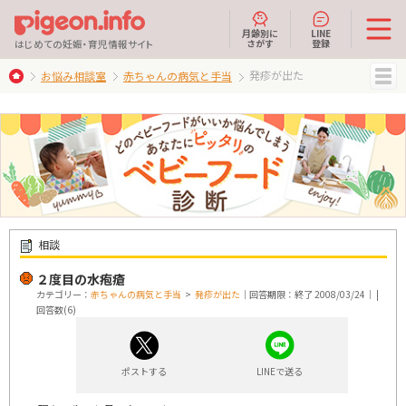
月齢別に
LINE
さがす
登録
はじめての妊娠・育児情報サイト
発疹が出た
お悩み相談室
赤ちゃんの病気と手当
MENU
相談
２度目の水疱瘡
カテゴリー：
赤ちゃんの病気と手当
>
発疹が出た
｜回答期限：終了 2008/03/24｜ |
回答数(6)
ポストする
LINEで送る