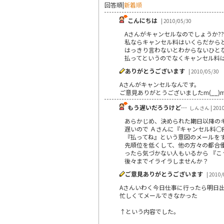
回答順
|
新着順
こんにちは
| 2010/05/30
Aさんがキャンセルなのでしょうか??
私ならキャンセル料はいくらだから
はっきり言わないとわからないひとな
払ってというのでなくキャンセル料
ありがとうございます
| 2010/05/30
Aさんがキャンセルなんです。
ご意見ありがとうございましたm(__)
もう遅いだろうけど…
しんさん | 2010
あらかじめ、決められた期日以降の
遅いので Ａさんに『キャンセル料
『払ってね』という意図のメールを
先順位を低くして、他の方々の都合
ったら気づかない人もいるから 『こ
後々までイライラしませんか？
ご意見ありがとうございます
| 2010/
Aさんいわく今日仕事に行ったら明日
忙しくてメールできなかった
↑という内容でした。