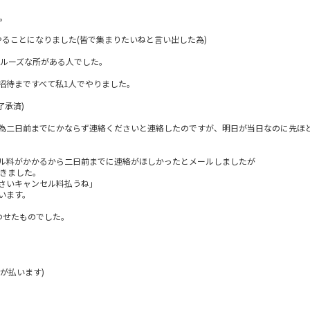
す。
ることになりました(皆で集まりたいねと言い出した為)
にルーズな所がある人でした。
招待まですべて私1人でやりました。
了承済)
為二日前までにかならず連絡くださいと連絡したのですが、明日が当日なのに先ほ
ル料がかかるから二日前までに連絡がほしかったとメールしましたが
てきました。
さいキャンセル料払うね｣
います。
わせたものでした。
が払います)