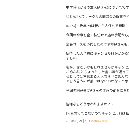
中学時代からの友人(Aさん)についてで
私とAさんでサークルの同窓会の幹事をや
Aさん(一歳年上)は昔から人任せで時間
今回の幹事も全て私任せで店の手配から
宴会コースを予約したのですが(Aさんも
招待した人全員にキャンセル料がかかる
ました。
私が、せこいかもしれませんがキャンセ
ごめんね とちょっとした言い訳が返っ
私としては常識ある大人なら「ごめんな
ぐらう言うのが筋ではないのかな？と思
今回の同窓会はAさんの休みの都合に合
皆様ならどう思われますか？？
(何も言ってこないのでキャンセル料は私
|
2010/05/29
の他の相談を見る