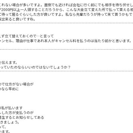
くれない場合が多いですよ。面倒でも近ければ会社に行く前にでも相手を待ち伏せ
2000円以上一人頭することだろうから、こんな大金立て変えた所で払って貰える
て待って居るぐらいした方が良いですよ。私なら先輩だろうが持って来て貰うかもで
収出来ると良いですね。
えず立て替えておくので…と言って
ャンセル、理由が仕事であれ本人がキャンセル料を払うのは当たり前かと思います
を伝えます。
いっていたのならいいのではないでしょうか？
ので仕方がない場合が
のなら早めに
は私が払います
ルした方が支払うのが
発生するとお知らせしてある
頂きましょう。
って、
います。