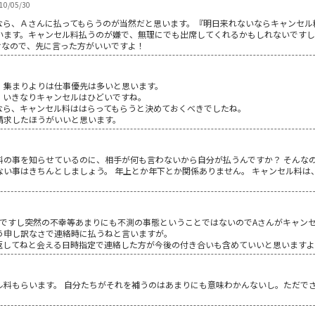
010/05/30
なら、Ａさんに払ってもらうのが当然だと思います。『明日来れないならキャンセル
ます。キャンセル料払うのが嫌で、無理にでも出席してくれるかもしれないですし(^
けなので、先に言った方がいいですよ！
、集まりよりは仕事優先は多いと思います。
、いきなりキャンセルはひどいですね。
なら、キャンセル料ははらってもらうと決めておくべきでしたね。
請求したほうがいいと思います。
料の事を知らせているのに、相手が何も言わないから自分が払うんですか？ そんなの
ない事はきちんとしましょう。 年上とか年下とか関係ありません。 キャンセル料は
うですし突然の不幸等あまりにも不測の事態ということではないのでAさんがキャン
う申し訳なさで連絡時に払うねと言いますが。
返してねと会える日時指定で連絡した方が今後の付き合いも含めていいと思います
ル料もらいます。 自分たちがそれを補うのはあまりにも意味わかんないし。ただでさ
。