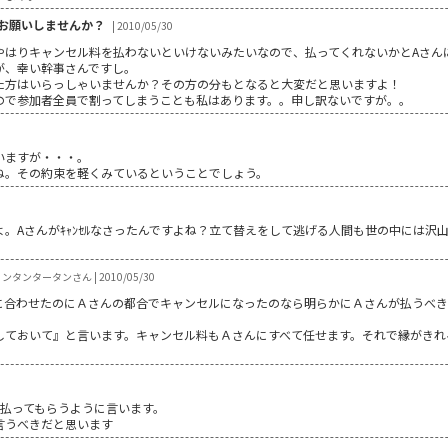
お願いしませんか？
| 2010/05/30
やはりキャンセル料を払わないといけないみたいなので、払ってくれないかとAさん
が、幸い幹事さんですし。
た方はいらっしゃいませんか？その方の分もとなると大変だと思いますよ！
ので参加者全員で割ってしまうことも私はあります。。申し訳ないですが。。
いますが・・・。
ね。その約束を軽くみているということでしょう。
。Aさんがｷｬﾝｾﾙなさったんですよね？立て替えをして逃げる人間も世の中には沢
ンタンタータンさん | 2010/05/30
に合わせたのにＡさんの都合でキャンセルになったのなら明らかにＡさんが払うべき
。
しておいて』と言います。キャンセル料もＡさんにすべて任せます。それで縁がきれ
に払ってもらうように言います。
言うべきだと思います