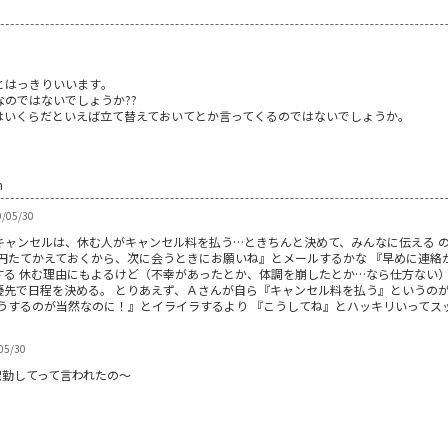
とはっきりいいます｡
のではないでしょうか??
はいくらだといえば立て替えておいてとか言ってくるのではないでしょうか｡
m
/05/30
キャンセルは、休む人がキャンセル料を払う…ときちんと決めて、みんなに伝える の
○円たてかえておくから、次に会うときにお願いね』とメールするかな 『早めに連絡
する 休む理由にもよるけど（不幸があったとか、体調を崩したとか…なら仕方ない
優先で日程を決める。 とりあえず、Ａさんが自ら『キャンセル料を払う』というのが
うするのが当然なのに！』とイライラするより 『こうしてね』とハッキリいってス
05/30
出勤してって言われたの～