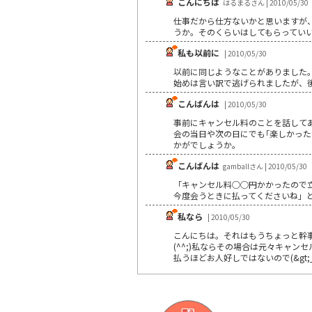
こんにちは
はるまるさん | 2010/05/30
仕事だから仕方ないかと思いますが
うか。そのくらいはしてもらってい
私も以前に
| 2010/05/30
以前に同じようなことがありました。
始めは言い訳で逃げられましたが、後
こんばんは
| 2010/05/30
事前にキャンセル料のことを話して
会の当日や次の日にでも｢楽しかっ
かがでしょうか。
こんばんは
gamballさん | 2010/05/30
「キャンセル料○○円かかったので
今度会うときに払ってくださいね」
私なら
| 2010/05/30
こんにちは。それはもうちょっと幹
(^^;)私ならその場合は元々キャ
払うほどお人好しではないので(&gt;