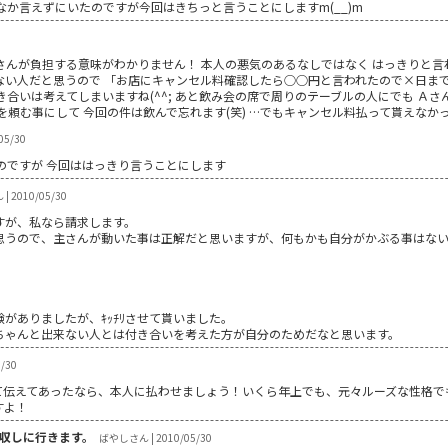
か言えずにいたのですが今回はきちっと言うことにしますm(__)m
さんが負担する意味がわかりません！ 本人の悪気のあるなしではなく はっきりと言
ない人だと思うので 「お店にキャンセル料確認したら○○円と言われたので×日まで
き合いは考えてしまいますね(^^; あと飲み会の席で周りのテーブルの人にでも Ａ
頼む事にして 今回の件は飲んで忘れます(笑) …でもキャンセル料払って貰えなかっ
05/30
のですが 今回ははっきり言うことにします
 2010/05/30
すが、私なら請求します。
思うので、主さんが動いた事は正解だと思いますが、何もかも自分がかぶる事はな
がありましたが、ｷｯﾁﾘさせて貰いました。
がちゃんと出来ない人とは付き合いを考えた方が自分のためだなと思います。
/30
て伝えてあったなら、本人に払わせましょう！いくら年上でも、元々ルーズな性格で
すよ！
収しに行きます。
ばやしさん | 2010/05/30