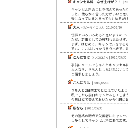
キャンセル料…なぜ主様が？！
| 2
キャンセル料のことを伝えてあった
っと、柔らかく言った方がいいと思い
後になって払えと言ってももめるだ
大人
ベビーマイロさん | 2010/05/30
仕事でいろいろあると思いますので
ただ、幹事としての役割も果たせず
まず、はじめに、キャンセルをする
でも、ここはしっかり言うべきで、
こんにちは
ひぃコロさん | 2010/05/30
事前にメールでちゃんとキャンセル
大人なら、きちんとしなければいけ
と請求しましょう。
こんにちは
| 2010/05/30
きちんと2日前までと伝えていたよ
私でしたら前日キャンセルしてしま
今日は立て替えておいたから○日に
私なら
| 2010/05/30
その連絡の時点で欠席者にキャンセ
し多くしてキャンセル料にあてます