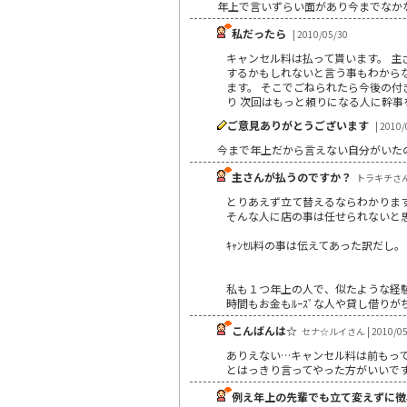
年上で言いずらい面があり今までなかな
私だったら
| 2010/05/30
キャンセル料は払って貰います。 主
するかもしれないと言う事もわから
ます。 そこでごねられたら今後の付
り 次回はもっと頼りになる人に幹事を
ご意見ありがとうございます
| 2010/
今まで年上だから言えない自分がいた
主さんが払うのですか？
トラキチさん |
とりあえず立て替えるならわかりま
そんな人に店の事は任せられないと
ｷｬﾝｾﾙ料の事は伝えてあった訳だし。
私も１つ年上の人で、似たような経験
時間もお金もﾙｰｽﾞな人や貸し借り
こんばんは☆
セナ☆ルイさん | 2010/05
ありえない…キャンセル料は前もっ
とはっきり言ってやった方がいいで
例え年上の先輩でも立て変えずに徴