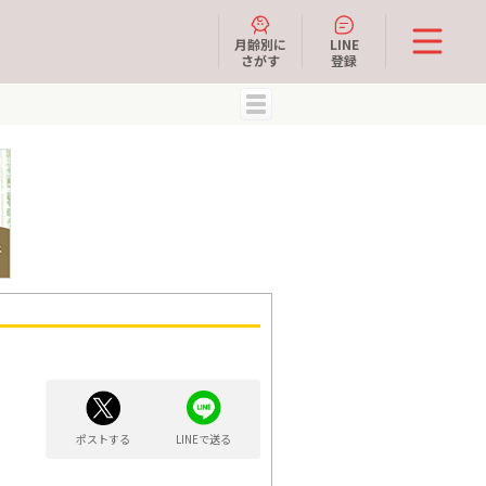
月齢別に
LINE
さがす
登録
MENU
ポストする
LINEで送る