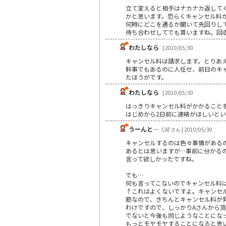
立て変えると相手はナカナカ返して
かと思います。恐らくキャンセル料が
何時にどこを通るか聞いて先回りし
待ち合わせしてでも貰いますね。回
わたしなら
| 2010/05/30
キャンセル料は請求します。とりあ
幹事でもあるのに人任せ、前日のキ
たほうがです。
わたしなら
| 2010/05/30
はっきりキャンセル料がかかること
はじめから2日前に連絡がほしいと
うーんと…
CATさん | 2010/05/30
キャンセルするのは色々事情がある
あるとは思いますが…事前に分かる
言って欲しかったですね。
でも…
何も言ってこないのでキャンセル料
↑これはよくないですよ。キャンセ
筋なので、きちんとキャンセル料が
わけですので、しっかりAさんから
でないと今後も同じようなことにな
もっとモヤモヤすることになると思