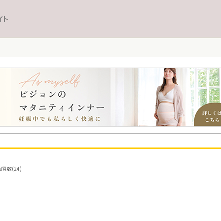
イト
答数(24)