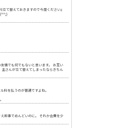
料立て替えておきますので今度ください』
^;)
友情でも何でもないと思います。 お互い
、主さんが立て替えてしまったならきちん
セル料を払うのが普通ですよね。
よ。
え幹事でめんどいのに。 それか会費を少