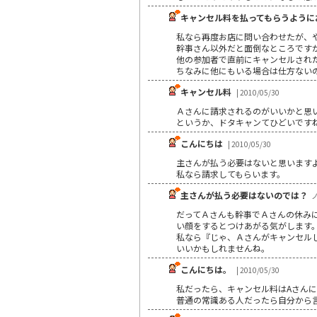
キャンセル料を払ってもらうように
私なら再度お店に問い合わせたが、
幹事さん以外だと面倒なところです
他の参加者で直前にキャンセルされ
ちなみに他にもいる場合は仕方ない
キャンセル料
| 2010/05/30
Ａさんに請求されるのがいいかと思
というか、ドタキャンてひどいです
こんにちは
| 2010/05/30
主さんが払う必要はないと思いますよ
私なら請求してもらいます。
主さんが払う必要はないのでは？
ノ
だってＡさんも幹事でＡさんの休み
い顔をするとつけあがる気がします
私なら『じゃ、Ａさんがキャンセル
いいかもしれませんね。
こんにちは。
| 2010/05/30
私だったら、キャンセル料はAさん
普通の常識ある人だったら自分から