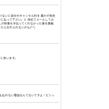
わないと自分のキャンセル料を 誰かが負担
に払って下さい」と 改めてメールしてみ
さんが幹事を手伝ってくれなかった事を愚痴
たら忘れられないかも(^^;
いと思います。
も払わない理由なんてないですよ！ビシッ