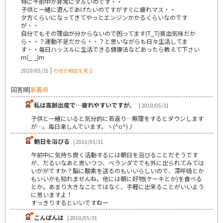
特に午前中が非常にダルいのです・・
子供と一緒に遊んであげたいのですがすぐに疲れマス・・
夕方くらいになってきてやっとエンジンかかるくらいなのです
が・・
自分でもその理由が分からないので困ってます(T_T)貧血気味だか
ら・・？運動不足だから・・？と思いながらも日々生活してま
す・・毎日ハッスルに生活できる健康法などあったら教えて下さい
m(_ _)m
|
2010/05/31
の他の相談を見る
回答順
|
新着順
私は高齢出産で…疲れやすいですが。
| 2010/05/31
子供と一緒にいると気分的に若返り…無理をするとダウンします
が…。毎日楽しんでいます。ヽ(^o^)丿
朝日を浴びる
| 2010/05/31
午前中に気持ち良く活動するには朝日を浴びることだそうです
が、だるいなあと思いつつ、ベランダででも外に出られてみては
いかがですか？脳に酸素を送るのもいいらしいので、深呼吸とか
もいいかも知れませんね。他には朝に好物(ケーキとか)を食べる
とか。あまり大きなことではなく、手軽に出来ることがいいよう
に思いますよ！
すっきりするといいですねー
こんばんは
| 2010/05/31