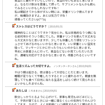
貧血だと疲れやすいらしいので、貧血のせいもあると思います
よ。なるだけ鉄分を意識して摂って、サプリメントなんかも飲ん
でみるといいかもしれないですね！
私は朝起きてから体がダルい時には、栄養ドリンク飲んでます
が、結構効きますよ。あとは気力ですね！
頑張ってくださいp(^^)q
ストレスはどうですか？
| 2010/05/31
精神的なことはどうですか？気分とか。私は本格的なうつ病にな
る前何年かそういう感じでした。栄養ドリンクを飲んで大丈夫な
ら大丈夫かなと思いますが、少しでも休養したり頭をリフレッシ
ュさせてあげるのもいいかなと思います。いい栄養といい空気を
吸って、マッサージとかに行ったりもいいのかなと思います。
早めにお医者さんに行って、貧血などないか見ていただいた方
が、適確な対応ができるかなと思います。改善されるといいです
ね。
生活リズムって大切ですよ。
ノンタンタータンさん | 2010/06/01
やはり朝は起きる、夜は寝るって大切なことだと思います。
睡眠が足りなくて午睡したりするとドッと疲れるので。朝食を無
理してでも食べて日光に当たる生活をしばらく続けて見られると
よいかもしれませんね。
あたしは
ニモままさん | 2010/06/01
鉄分しっかりとるように心がけて、家事も育児もほどほどにし
て、子供が寝てるときには一緒に寝るくらいの気持ちでのんびり
してます。 なので、よく旦那様にいつ掃除するの？と聞かれたり