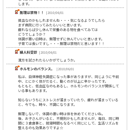
します。
無理は禁物！！
| 2010/06/01
貧血なのかもしれませんね・・・気になるようでしたら
まず病院に行ってみたらいいと思います。
疲れならば少し休んで栄養のある物を食べてみては
どうでしょうか？
体調が悪い日時は、無理せずに休んでいいと思います。
子育ては長いですし・・・無理は禁物だと思います！！
婦人科受診
| 2010/06/01
漢方を試されたらいかがでしょうか。
ホルモンのバランス。
| 2010/06/01
私は、自律神経失調症になった事がありますが、同じように午前
中、とにかく体がだるく、動くのが以上に辛かったです。
もともと、低血圧なのもあるし、ホルモンのバランスが関係して
いる事もあります。
知らないうちにストレスが溜まっていたり、疲れが溜まっている
と、今でも、時々、不調になります。
無理しないで、体調の悪い時は体を休めてくださいね。
後、お子さんがいると、不規則かもしれませんが、毎日、同じ時
間に３食食事と、就寝時間もなるべく同じにして、生活リズムを
整えるのも効果ありですよ☆