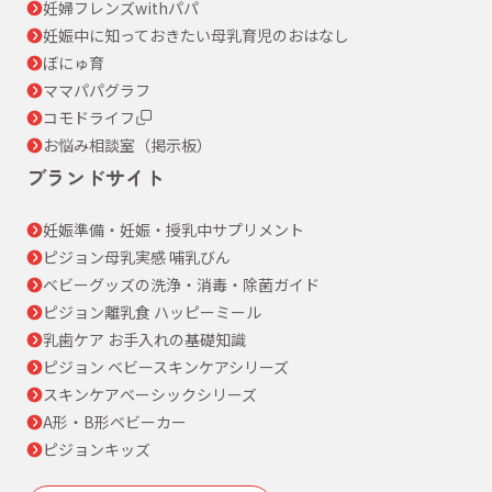
妊婦フレンズwithパパ
妊娠中に知っておきたい母乳育児のおはなし
ぼにゅ育
ママパパグラフ
コモドライフ
お悩み相談室（掲示板）
ブランドサイト
妊娠準備・妊娠・授乳中サプリメント
ピジョン母乳実感 哺乳びん
ベビーグッズの洗浄・消毒・除菌ガイド
ピジョン離乳食 ハッピーミール
乳歯ケア お手入れの基礎知識
ピジョン ベビースキンケアシリーズ
スキンケアベーシックシリーズ
A形・B形ベビーカー
ピジョンキッズ