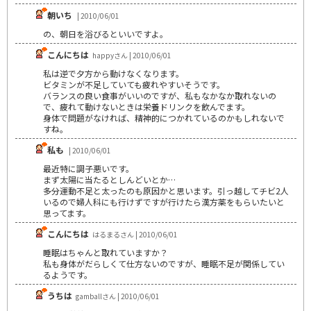
朝いち
| 2010/06/01
の、朝日を浴びるといいですよ。
こんにちは
happyさん | 2010/06/01
私は逆で夕方から動けなくなります。
ビタミンが不足していても疲れやすいそうです。
バランスの良い食事がいいのですが、私もなかなか取れないの
で、疲れて動けないときは栄養ドリンクを飲んでます。
身体で問題がなければ、精神的につかれているのかもしれないで
すね。
私も
| 2010/06/01
最近特に調子悪いです。
まず太陽に当たるとしんどいとか…
多分運動不足と太ったのも原因かと思います。引っ越してチビ2人
いるので婦人科にも行けずですが行けたら漢方薬をもらいたいと
思ってます。
こんにちは
はるまるさん | 2010/06/01
睡眠はちゃんと取れていますか？
私も身体がだらしくて仕方ないのですが、睡眠不足が関係してい
るようです。
うちは
gamballさん | 2010/06/01