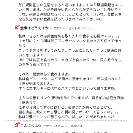
毎日規則正しい生活をすると違いますよ。やはり早寝早起きはい
いと思います。ただ子供がいるとなかなかできないこと多いです
よね。朝食と睡眠はなるべくしっかりとって下さいね。貧血気味
なら鉄分の多い食品を摂ったりされてみて下さいね。
食事はどうですか？
コロリーナさん | 2010/05/31
私はできるだけ緑黄色野菜を取り入れた食事を心掛けています。
１ヵ月に２～３回は餃子でニラやニンニクをたっぷり使って作っ
たり、
ニラでチヂミを作ってみたり、ニラ玉にしたり…ニラは健康に良
いと思います！
ほかでは納豆を食べたり、メカブを食べたり…体に良さそうなも
のを色々食べてます。
それと、朝食は必ず食べますよ。
私は食パンにバターなどで簡単に済ませますが、朝は食べないと
１日が始まりません。
すぐにエネルギーに代わるバナナなどがいいって聞きますね。
主人は栄養ドリンク(安物)を飲んでいますが、寝る前の歯磨き直前
に飲みます。
仕事から帰ってすぐに飲むと、夜寝つきが悪くなるとかで、
寝る直前に飲んでから眠ると朝の調子がいいって言っています。
私は栄養ドリンクが苦手なんで、試したことがありませんが…
こんにちは☆
セナ☆ルイさん | 2010/05/31