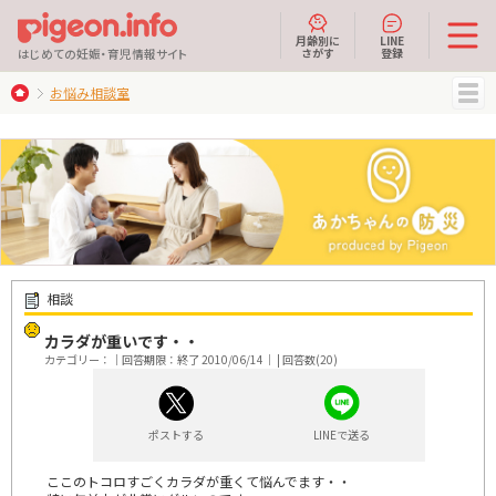
月齢別に
LINE
さがす
登録
はじめての妊娠・育児情報サイト
お悩み相談室
MENU
相談
カラダが重いです・・
カテゴリー：｜回答期限：終了 2010/06/14｜ | 回答数(20)
ポストする
LINEで送る
ここのトコロすごくカラダが重くて悩んでます・・