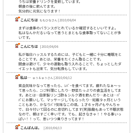
うちは栄養ドリンクを愛飲しています。
朝食の後に飲んでます。
気分的に元気になります！
こんにちは
ももひなさん | 2010/06/04
まずは食事のバランスがとれているか確認するといいですよ。
私はなんかだるいなって思うとまともな食事取ってないことが多
いです。
こんにちは
| 2010/06/06
私が毎日ハッスルするためには、子どもと一緒に十分に睡眠をと
ることです。あとは、栄養をたくさん取ることです。
間食は避けて、少々の運動も取り入れることで、ちょっとしたダ
イエットも出来て、気分転換もしています。
私は…
ゅぅ＆ゅぅさん | 2010/06/12
貧血気味かなって思ったら、ﾚﾊﾞｰを食べてます。疲れたなぁ～っ
て思ったら、ﾆﾝﾆｸ料理にしたり…野菜たっぷりの食生活をしてま
す。あとは…自家製リンゴ酢＆シルク酒を飲んだり…あとは…ﾊﾟ
ﾊﾟにお願いして、マッサージしてもらったり…妊娠９ヶ月という
こともあり、かなりﾊﾞﾃ気味なこの頃。１才６ヶ月♂もやんちゃ
で、日々付いて回るのに息切れしてます(笑)胎動もあって不眠状態
なので、朝はすごく辛いです。でも、起きなきゃ！！やる事いっ
ぱい！！って、思いつつ乗りきってます！
こんばんは。
| 2010/06/13