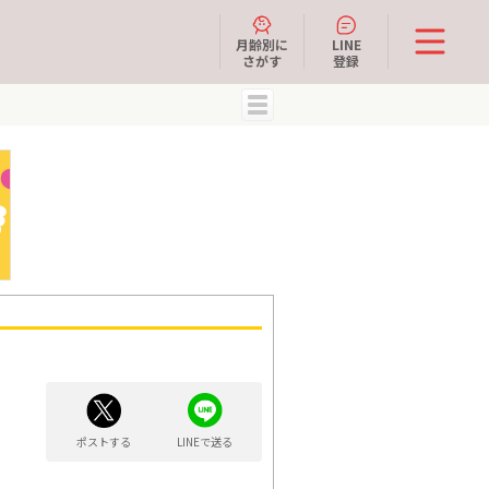
月齢別に
LINE
さがす
登録
MENU
ポストする
LINEで送る