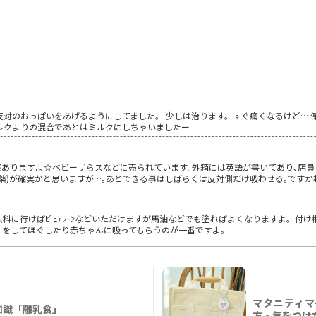
対のおっぱいをあげるようにしてました。 少しは治ります。すぐ痛くなるけど… 
ルクよりの混合であとはミルクにしちゃいましたー
お薬ありますよ☆ベビーザらスなどに売られています｡外箱には英語が書いてあり､店員
薬)が確実かと思いますが…｡あとできる事はしばらくは反対側だけ吸わせる｡ですか
科に行けばﾋﾟｭｱﾚｰﾝなどいただけますが馬油などでも塗ればよくなりますよ。付
ｰｼﾞをしてほぐしたり赤ちゃんに吸ってもらうのが一番ですよ。
マタニティマ
知識「離乳食」
方・気をつけ