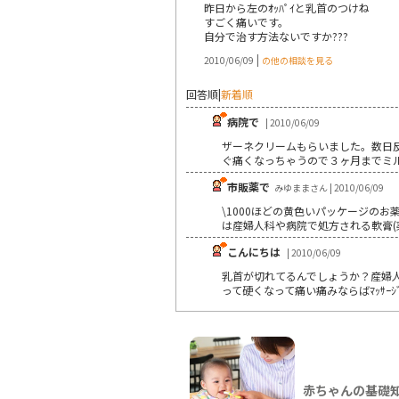
昨日から左のｵｯﾊﾟｲと乳首のつけね
すごく痛いです。
自分で治す方法ないですか???
|
2010/06/09
の他の相談を見る
回答順
|
新着順
病院で
| 2010/06/09
ザーネクリームもらいました。数日反
ぐ痛くなっちゃうので３ヶ月までミ
市販薬で
みゆままさん | 2010/06/09
\1000ほどの黄色いパッケージの
は産婦人科や病院で処方される軟膏(
こんにちは
| 2010/06/09
乳首が切れてるんでしょうか？産婦人
って硬くなって痛い痛みならばﾏｯｻ
赤ちゃんの基礎