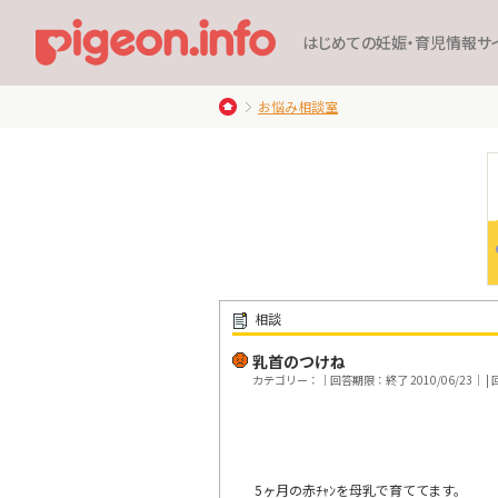
はじめての妊娠・育児情報サ
お悩み相談室
相談
乳首のつけね
カテゴリー：｜回答期限：終了 2010/06/23｜ | 
5ヶ月の赤ﾁｬﾝを母乳で育ててます。