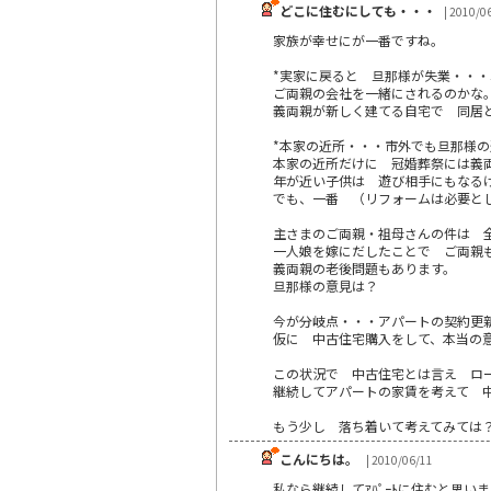
どこに住むにしても・・・
| 2010/0
家族が幸せにが一番ですね。
*実家に戻ると 旦那様が失業・・
ご両親の会社を一緒にされるのかな
義両親が新しく建てる自宅で 同居
*本家の近所・・・市外でも旦那様
本家の近所だけに 冠婚葬祭には義
年が近い子供は 遊び相手にもなる
でも、一番 （リフォームは必要と
主さまのご両親・祖母さんの件は 
一人娘を嫁にだしたことで ご両親
義両親の老後問題もあります。
旦那様の意見は？
今が分岐点・・・アパートの契約更
仮に 中古住宅購入をして、本当の
この状況で 中古住宅とは言え ロ
継続してアパートの家賃を考えて 
もう少し 落ち着いて考えてみては
こんにちは。
| 2010/06/11
私なら継続してｱﾊﾟｰﾄに住むと思い