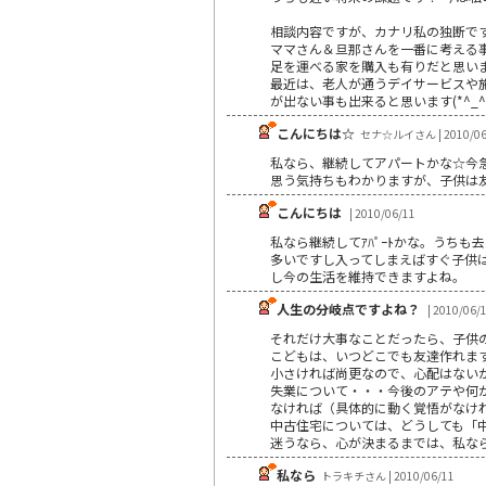
相談内容ですが、カナリ私の独断で
ママさん＆旦那さんを一番に考える事
足を運べる家を購入も有りだと思い
最近は、老人が通うデイサービスや
が出ない事も出来ると思います(*^_^
こんにちは☆
セナ☆ルイさん | 2010/06
私なら、継続してアパートかな☆今
思う気持ちもわかりますが、子供は友
こんにちは
| 2010/06/11
私なら継続してｱﾊﾟｰﾄかな。うち
多いですし入ってしまえばすぐ子供
し今の生活を維持できますよね。
人生の分岐点ですよね？
| 2010/06/
それだけ大事なことだったら、子供
こどもは、いつどこでも友達作れま
小さければ尚更なので、心配はない
失業について・・・今後のアテや何
なければ（具体的に動く覚悟がなけ
中古住宅については、どうしても「
迷うなら、心が決まるまでは、私な
私なら
トラキチさん | 2010/06/11