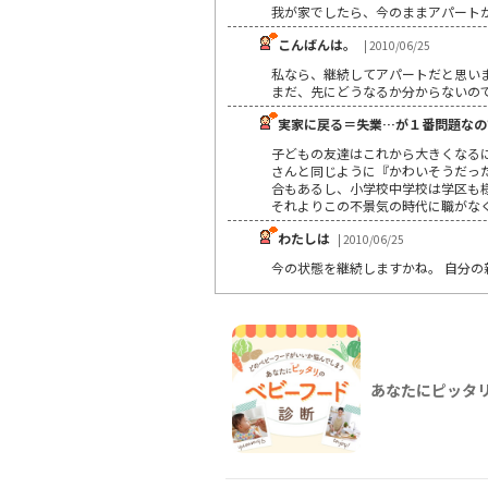
我が家でしたら、今のままアパート
こんばんは。
| 2010/06/25
私なら、継続してアパートだと思い
まだ、先にどうなるか分からないの
実家に戻る＝失業…が１番問題なの
子どもの友達はこれから大きくなる
さんと同じように『かわいそうだった
合もあるし、小学校中学校は学区も
それよりこの不景気の時代に職がな
わたしは
| 2010/06/25
今の状態を継続しますかね。 自分の
あなたにピッタ