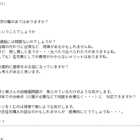
6/11
・次の職のあてはありますか？
。
ということでしょうか
の通勤には問題ないのでしょうか？
両親の代わりに出席など 用事があるかもしれませんね。
けど 良し悪しと言うか・・・比べたり比べられたりがありますよね。
しても）住宅費としての費用がかからないメリットはありますね。
全面的に面倒をみる話になっていますか？
も考えがあると思います。
新と娘さんの幼稚園問題が 焦らせているだけのような気がします。
意味での分岐点（介護が必要などで同居を余儀なく・・・）に 対応できますか？
ーンをくむのは得策で無いような気がします。
中古住宅購入の話なのかもしれませんが 経費的にどうでしょうね・・・。
？？
ます。