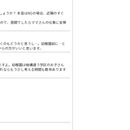
しょうか？ 本音はNGの場合、近隣のすぐ
なので、昼間でしたらママさんの仕事に支障
くのもどうかと思うし…。幼稚園前に…と
てからの方がいいと思います。
でますよ。幼稚園は結構違う学区のお子さん
れならもう少し考える時間も数年あります