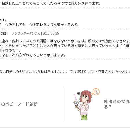
か相談した上でどれでもＯＫでしたら今の市に残り家を建てます。
ます。
で、今決断しても、今後変わるような気がするので。
では。
ノンタンタータンさん | 2010/06/25
に連れて変わっていくので問題にはならないと思います。私の父は転勤族で小さい頃
』と言いましたが子どもは大人が思っているほど深刻には思っていませんよ(^-^)
様々なので…。
くなることの方がおそろしいと思いますよ。
親は自分しか見れないなら私はそぉします； でも複雑ですね… 旦那さんとちゃん
外出時の授乳
リのベビーフード診断
る？