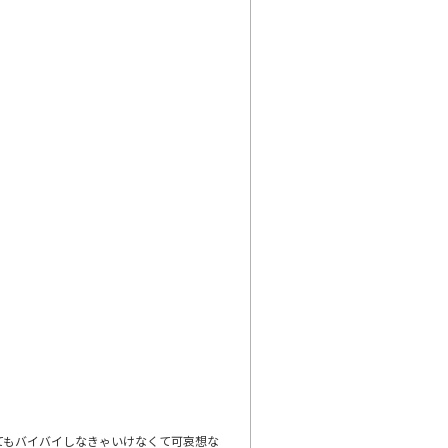
。
てもバイバイしなきゃいけなくて可哀想な