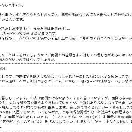
るなら実家です。
気な事やいずれ面倒をみると言っても、病院や施設などの協力を得ないと自分達だけ
いいと思います。
出来たお友達ですが、また友達は出来ますし。
ｫｰﾑやﾒﾝﾃで随分 お金が要ります。
を貯めて、次のﾁｬﾝｽの子供が小学生に上がる前にでも新築で買うとかする方がい
したことはあるのでしょうか？ご両親やお祖母さまに対しての優しさがあるのはい
うほうがいいのではないでしょうか。
6/11
がします。中古住宅を購入した場合、もし不具合が生じた時には大変な気がします。
でお友達はこれから沢山できるはずです。だから、旦那さんのお仕事をこのまま続
で暮らしています。 本人は面倒かけないようにすると言っていますが、面倒みない
でも、夫は長男で家を継ぐよう言われていますが、最近はあやふやになってきました
ト継続して今の地域で新築の計画をします。 家は建てなくともアパート暮らししま
人の本家に同居するのは、いくら仲が良くとも相当な覚悟がないと途中から同居するの
いに無理だなと感じています。（二人とも性格キツいので(笑)） お祖母さまの面
が家を継がないのであれば、現状のままでもいいと思いますが… ご主人さま側は、
た。