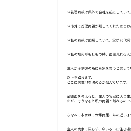
＊義理両親は県外で会社を起こしていて
＊市外に義理両親が残してくれた家とお墓
＊私の両親は離婚していて、父が70代母
＊私の祖母がもしもの時、面倒見れる人
主人が子供達の為にも家を買うと言って
以上を踏まえて、
どこに居住地を決めるか悩んでいます。
金銭面を考えると、主人の実家に入り生
ただ、そうなると私の両親と離れるので
ちなみに本家は３世帯同居、年の近い子
主人の実家に戻らず、今いる市に住む場