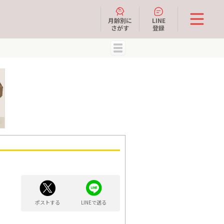
月齢別に
LINE
さがす
登録
MENU
ポストする
LINEで送る