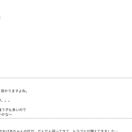
;
 掛かりますよね。
。
す。。。
違う子も多いので
いかな～
私のおばあちゃんの代が、だんだん弱ってきて、トラブルが増えてきました…