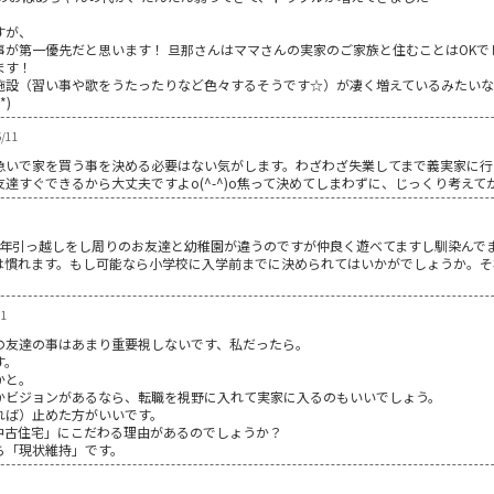
すが、
が第一優先だと思います！ 旦那さんはママさんの実家のご家族と住むことはOKで
ます！
施設（習い事や歌をうたったりなど色々するそうです☆）が凄く増えているみたい
*)
/11
急いで家を買う事を決める必要はない気がします。わざわざ失業してまで義実家に行
達すぐできるから大丈夫ですよo(^-^)o焦って決めてしまわずに、じっくり考え
も去年引っ越しをし周りのお友達と幼稚園が違うのですが仲良く遊べてますし馴染ん
は慣れます。もし可能なら小学校に入学前までに決められてはいかがでしょうか。そ
11
の友達の事はあまり重要視しないです、私だったら。
す。
かと。
かビジョンがあるなら、転職を視野に入れて実家に入るのもいいでしょう。
れば）止めた方がいいです。
中古住宅」にこだわる理由があるのでしょうか？
ら「現状維持」です。