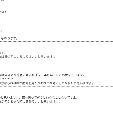
いね！
。
し。
。
ともあります。
ます。
れば貸住宅にいるよりはいいと思いますよ
。
親は自分より普通に考えれば何十年も早くにこの世を去ります。
ませんか？
母方ならお母様が面倒を見たりあれこれ考えるのが筋だと思いますよ。
いと思いますし、家も焦って買うとロクなことないですよ。
方が何かあった時に身軽でいいと思いますよ。