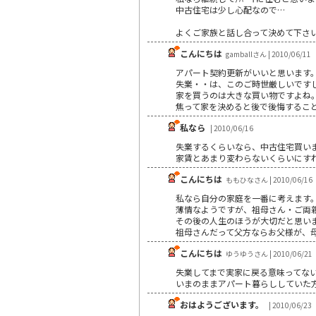
中古住宅は少し心配なので…
よくご家族と話し合って決めて下さ
こんにちは
gamballさん | 2010/06/11
アパート契約更新がいいと思います
失業・・は、このご時世厳しいです
家を買うのは大きな買い物ですよね
焦って家を決めると後で後悔するこ
私なら
| 2010/06/16
失業するくらいなら、中古住宅買い
家賃とあまり変わらないくらいにす
こんにちは
ももひなさん | 2010/06/16
私なら自分の家庭を一番に考えます
薄情なようですが、祖母さん・ご両
その後の人生のほうが大切だと思い
祖母さんだって父方ならお父様が、
こんにちは
ゆうゆうさん | 2010/06/21
失業してまで実家に戻る意味ってな
いまのままアパート暮らししていた
おはようございます。
| 2010/06/23