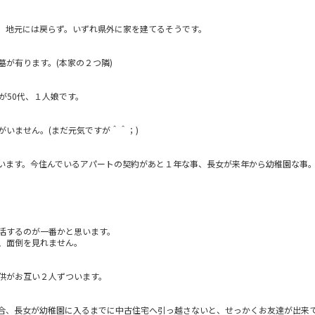
、地元には戻らず。いずれ県外に家を建てるそうです。
が有ります。(本家の２つ隣)
が50代、１人娘です。
がいません。(まだ元気ですが＾＾；)
います。今住んでいるアパートの契約があと１年な事、長女が来年から幼稚園な事
活するのが一番かと思います。
、面倒を見れません。
供がお互い２人ずついます。
合、長女が幼稚園に入るまでに中古住宅へ引っ越さないと、せっかくお友達が出来