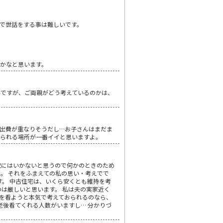
で世話をする事は難しいです。
いかなと思います。
いですが、ご両親がどう考えているのかは、
出費が重なりそうだし…お子さんはまだま
けられる場所が一番イイと思いますよ。
訳にはいかないと思うので何かのときのため
。 それをふまえての私の思い・考えでで
す。 中古住宅は、いくら安くとも維持を考
は厳しいと思います。 私は夫の実家近く
倒を看ようと本気で考えておられるのなら、
老後看てくれる人数がいますし… 分かりづ