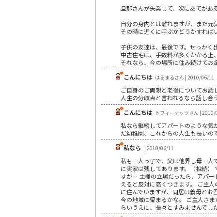
旦那さんが失業して、次にあてがあ
自分の身内とは離れますが、まだ元
その時に近くに呼ぶかどうかすれば
子供の友達は、最後です。せっかく
中古住宅は、手数料が多くかかる上、ﾘﾌ
それなら、今の場所に住み続けてお金
こんにちは
はるまるさん | 2010/06/11
ご自身のご両親と老後についてお話
人生の分岐点と言われるなら話し合
こんにちは
トフィーナッツさん | 2010/0
私なら継続してアパートのような気
だ幼稚園、これからの人生も長いの
私なら
| 2010/06/11
私も一人っ子で、父は他界し母一人
に実家は残してあります。（相続） 
すが… 主様の立場だったら、アパー
えると反対に高くつきます。 ご主
に住んでいますが、同居は義母とお互
今の地域に留まるかな。 ご主人さま
らいうえに、長々とすみませんでし