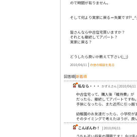
ので時間が有りません。
そして何より実家に戻る＝失業ですf^_^
皆さんなら中古住宅買いますか？
それとも継続してアパート？
実家に戻る？
どうしたら良いか教えて下さい(;_;)
|
2010/06/11
の他の相談を見る
回答順
|
新着順
私なら・・・
かずえさん | 2010/06/11
中古住宅って、購入後「維持費」が
だったら、継続してアパートですね
手狭になったら、また近所に引っ越
幼稚園のお友達だったら、小学校が
そのタイミングで考えたほうが、良
こんばんわ！
| 2010/06/11
うちも近い将来の課題です！ 今は