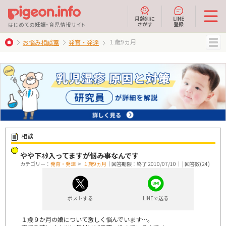
月齢別に
LINE
さがす
登録
はじめての妊娠・育児情報サイト
１歳9ヵ月
お悩み相談室
発育・発達
MENU
相談
やや下ﾈﾀ入ってますが悩み事なんです
カテゴリー：
発育・発達
>
１歳9ヵ月
｜回答期限：終了 2010/07/10｜ | 回答数(24)
ポストする
LINEで送る
１歳９か月の娘について激しく悩んでいます…。