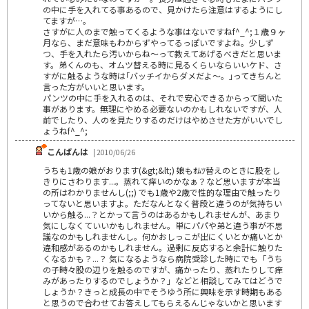
の中に手を入れてる事あるので、見かけたら注意はするようにし
てますが…。
さすがに人のまで触ってくるような事はないですねf^_^;１歳９ヶ
月なら、まだ意味もわからずやってるっぽいですよね。少しず
つ、手を入れたら汚いからね～って教えてあげるべきだと思いま
す。弟くんのも、オムツ替える時に見るくらいならいいケド、さ
すがに触るような時は｢バッチイからダメだよ～。｣ってきちんと
言った方がいいと思います。
パンツの中に手を入れるのは、それで安心できるからって聞いた
事があります。無理にやめる必要ないのかもしれないですが、人
前でしたり、人のを見たりするのだけはやめさせた方がいいでし
ょうねf^_^;
こんばんは
| 2010/06/26
うちも1歳の娘がおります(&gt;&lt;) 娘もｵﾑﾂ替えのときに股をし
きりにさわります...。蒸れて痒いのかなぁ？など思いますが本当
の所はわかりませんし(;;) でも1歳や2歳で性的な理由で触ったり
ってないと思いますよ。ただなんとなく普段と違うのが気持ちい
いから触る...？とかって言うのはあるかもしれませんが、あまり
気にしなくていいかもしれません。単にパパや弟と違う事が不思
議なのかもしれませんし。何かおしっこが出にくいとか痛いとか
違和感があるのかもしれません。過剰に反応すると余計に触りた
くなるかも？...？ 気になるようなら病院受診した時にでも「うち
の子時々股の辺りを触るのですが、痛かったり、蒸れたりして痒
みがあったりするのでしょうか？」などと相談してみてはどうで
しょうか？きっと成長の中でそうゆう所に興味を示す時期もある
と思うので合わせてお答えしてもらえるんじゃないかと思います