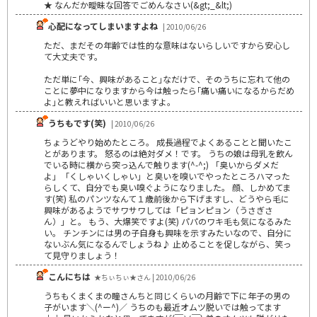
★ なんだか曖昧な回答でごめんなさい(&gt;_&lt;)
心配になってしまいますよね
| 2010/06/26
ただ、まだその年齢では性的な意味はないらしいですから安心し
て大丈夫です。
ただ単に｢今、興味があること｣なだけで、そのうちに忘れて他の
ことに夢中になりますから今は触ったら｢痛い痛いになるからだめ
よ｣と教えればいいと思いますよ。
うちもです(笑)
| 2010/06/26
ちょうどやり始めたところ。 成長過程でよくあることと聞いたこ
とがあります。 怒るのは絶対ダメ！です。 うちの娘は母乳を飲ん
でいる時に横から突っ込んで触ります(^-^;) 「臭いからダメだ
よ」「くしゃいくしゃい」と臭いを嗅いでやったところハマった
らしくて、自分でも臭い嗅ぐようになりました。 顔、しかめてま
す(笑) 私のパンツなんて１歳前後から下げますし、どうやら毛に
興味があるようでサワサワしては「ピョンピョン（うさぎさ
ん）」と。 もう、大爆笑ですよ(笑) パパのワキ毛も気になるみた
い。 チンチンには男の子自身も興味を示すみたいなので、自分に
ないぶん気になるんでしょうね♪ 止めることを促しながら、笑っ
て見守りましょう！
こんにちは
★ちぃちぃ★さん | 2010/06/26
うちもくまくまの瞳さんちと同じくらいの月齢で下に年子の男の
子がいます＼(^ー^)／ うちのも最近オムツ脱いでは触ってます