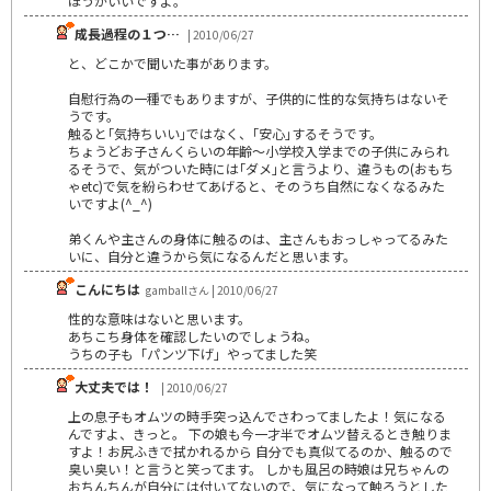
ほうがいいですよ。
成長過程の１つ…
| 2010/06/27
と、どこかで聞いた事があります。
自慰行為の一種でもありますが、子供的に性的な気持ちはないそ
うです。
触ると｢気持ちいい｣ではなく、｢安心｣するそうです。
ちょうどお子さんくらいの年齢～小学校入学までの子供にみられ
るそうで、気がついた時には｢ダメ｣と言うより、違うもの(おもち
ゃetc)で気を紛らわせてあげると、そのうち自然になくなるみた
いですよ(^_^)
弟くんや主さんの身体に触るのは、主さんもおっしゃってるみた
いに、自分と違うから気になるんだと思います。
こんにちは
gamballさん | 2010/06/27
性的な意味はないと思います。
あちこち身体を確認したいのでしょうね。
うちの子も「パンツ下げ」やってました笑
大丈夫では！
| 2010/06/27
上の息子もオムツの時手突っ込んでさわってましたよ！気になる
んですよ、きっと。 下の娘も今一才半でオムツ替えるとき触りま
すよ！お尻ふきで拭かれるから 自分でも真似てるのか、触るので
臭い臭い！と言うと笑ってます。 しかも風呂の時娘は兄ちゃんの
おちんちんが自分には付いてないので、気になって触ろうとした