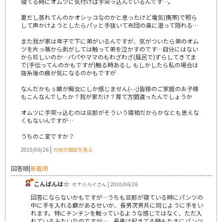
寝てる時にオムツに気付けば手突っ込んでいるんです…。
夏だし蒸れてんのかオシッコなのかと思ったけど電気(携帯)で照ら
して声かけようとしたらパッと手抜いて布団の奥に潜って隠れる…
また我が家は年子で下に弟がいるんですが、気がついたら弟のオム
ツを片っ端から剥がしては触って弟を泣かすのです…自分にはない
から珍しいのか…パパやママのもわざわざ(風呂で)ずらしてきてま
で(手伝ってんのかもですが)触る時あるし もしかしたら私の場合は
抜糸後の痕が気になるのかもですが
なんだかもぅ娘が痴女にしか感じません(-.-;)皆様のご家庭のお子様
もこんなんでしたか？我が家だけ？育て方間違ったんでしょうか
オムツに手突っ込むのは旦那がそういう寝相だからかなとも思えな
くもないんですが…
うちのこ変ですか？
|
2010/06/26
の他の相談を見る
回答順
|
新着順
こんばんは☆
セナ☆ルイさん | 2010/06/26
回答にならないかもですが…うちも旦那が寝ている時にパンツの
中に手を入れる癖があるせいか、長男次男共に同じように手をい
れます。特にチンチンを触っているような感じではなく、ただ入
れているみたいなのですが…。長男は起きてる時もたまにパンツ