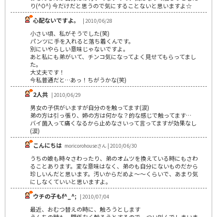
り(^O^) 今だけだと思うので気にすることないと思いますよ☆
心配ないですよ。
| 2010/06/28
小さい頃、私がそうでした(笑)
パンツに手を入れると落ち着くんです。
別にいやらしい意味じゃないですよ。
あと私にも弟がいて、チンコ気になってよく見せてもらってまし
た。
大丈夫です！
今私普通だと…あっ！ちがうかな(笑)
2人共
| 2010/06/29
男女の子供がいますが自分のを触ってます(涙)
弟の方は引っ張り、姉の方は何かな？的な感じで触ってます…
バイ菌入って痛くなるから止めなさいって言ってますが効果なし
(涙)
こんにちは
moricorohouseさん | 2010/06/30
うちの娘も時々さわったり、弟のオムツを換えている時にもさわ
ることあります。変な意味はなく、弟のも自分にないものだから
珍しいんだと思います。汚いからだめよ～～くらいで、あまり気
にしなくていいと思いますよ。
ウチの子もf^_^;
| 2010/07/04
最近、おむつ替えの時に、触ろうとします
うんちの時も、関係なく触ろうとするので、つい叫んでしまいま