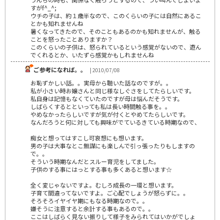
すがf^_^;
ウチの子は、約１歳半なので、このくらいの子には自然にあるこ
とかも知れませんね
暑くなってきたので、そのこともあるのかも知れませんが、触る
ことを怒ったことありますか？
このくらいの子供は、怒られているという感覚がないので、遊ん
でくれるとか、いたずら感覚かもしれませんね
ご参考になれば。。
| 2010/07/08
お恥ずかしい話。。実母から聴いた話なのですが。。
私が小さい時お嬢さんと同じ様なしぐさをしてたらしいです。
私自身は記憶もなくていたのですが母は悩んだそうです。
しばらくするとといっても私は長い時間触る事を。。
やめなかったらしいですが気が付くとやめてたらしいです。
なんだろうと何に対しても興味がでているきている時期なので、
痴女と想ってはすこし可哀想にも想います。
男の子は大事なとこ無謀にも楽しんで引っ張ったりもしますの
で。。
そういう時期なんだとスルー育児をしてました。
子供のする事にはっとする事も多くあると想います☆
全く変じゃないですよ。むしろ成長の一環と想います。
子育て間違ってないですよ。ご心配でしょうが怒らずに。。
そろそろイヤイヤ期にもなる時期なので。。
嫌そうに注意すると余計する事もあるので。。
ここはしばらく見ない振りして様子をみられてはいかがでしょ