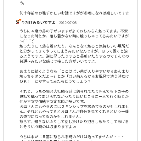
う。
何十年前のお恥ずかしいお話ですがが参考になれば嬉しいです☆
今だけみたいですよ
| 2010/07/08
うちに４歳の男の子がいますがよくおちんちん触ってます。不安
になった時とか、落ち着かない時に触っちゃってるみたいですが
～(＾＾;)
触ったりして落ち着いたり、なんとなく触ると気持ちいい場所だ
と分かってきてやってしまうみたいなんですが、ほって置くと治
るようですよ。逆に怒ったりすると長引いたりするのでそんなの
普通～みたいな感じで接した方がいいですよ。
あまりに続くようなら「ここはばい菌が入りやすいからあんまり
触っちゃダメだよ～」とか「ばい菌入るからお風呂で洗う時だけ
ＯＫ！」とか言ってみたらどうでしょう？
それと、うちの場合大抵触る時は怒られてたり呼んでも下の子の
世話で構ってあげられなかったり暗いところに一人で行く時とか
何か不安や情緒不安定な時が多いです。
お母さんにもやるのにはスキンシップを求めてるのかもしれませ
ん。それともやってるとお母さんが自分を見てくれるという一種
の遊びになってるのかもしれません。
怒らず、知らないふりして話し掛けたり抱きしめたりしてあげる
とそういう時のは収まりますよｗ
うちは未だに旦那に怒られる時のだけは治ってませんが・・・