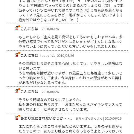
↓↓ 暑いからかなと思ってますが(￣∀￣) 弟のオムツも脱がせた
り↓↓ 不思議だなぁってゆうのもあるんでしょうね（笑） って本
当男ってパンツに手いれて寝ますよね(^_^;) うちも落ち着くから
ってＴＶで見たことあるけど… 恥ずかしくてしょんないです↓↓
絶対外ではやらないでほしい(￣∀￣)
こんにちは
| 2010/06/26
もしかしたらご主人を見て真似をしてるのかもしれませんね。多
分遊び感覚でやってるだけだとは思いますがご主人にもなるべく
やらないように言っていただいた方がいいかもしれませんね。
こんにちは
happyさん | 2010/06/26
その年齢だとまだそこまで心配しなくても、いやらしい意味はな
いと思います。
うちの娘も年齢が近いですが、お風呂上りに毎晩座って少しいじ
ったり眺めたりしてます。今は身体にかわった部分があって興味
があるだけかなと思ってます。
こんにちは
| 2010/06/26
そういう時期なのではないでしょうか。
私も娘の行状に焦ります。「おまた触ったらバイキンマン入って
痛くなるよ！」とやめさせたりしています。
あまり気にされないほうが・・。
あちゃぱんまんさん | 2010/06/26
まだこれくらいのこなら平気だと思いますよ。うちの子も痒がっ
たりするので、あんまり触ると痛くなっちゃうよといっておいて