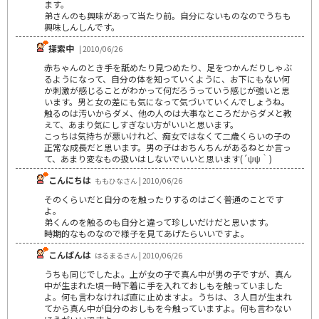
ます。
弟さんのも興味があって当たり前。自分にないものなのでうちも
興味しんしんです。
探索中
| 2010/06/26
赤ちゃんのとき手を舐めたり見つめたり、足をつかんだりしゃぶ
るようになって、自分の体を知っていくように、お下にもない何
か刺激が感じることがわかって何だろうっていう感じが強いと思
います。男と女の差にも気になって気づいていくんでしょうね。
触るのは汚いからダメ、他の人のは大事なところだからダメと教
えて、あまり気にしすぎない方がいいと思います。
こっちは気持ちが悪いけれど、痴女ではなくて二歳くらいの子の
正常な成長だと思います。男の子はおちんちんがあるねとか言っ
て、あまり変なもの扱いはしないでいいと思います(´ψψ｀)
こんにちは
ももひなさん | 2010/06/26
そのくらいだと自分のを触ったりするのはごく普通のことです
よ。
弟くんのを触るのも自分と違って珍しいだけだと思います。
時期的なものなので様子を見てあげたらいいですよ。
こんばんは
はるまるさん | 2010/06/26
うちも同じでしたよ。上が女の子で真ん中が男の子ですが、真ん
中が生まれた頃一時下着に手を入れておしもを触っていました
よ。何も言わなければ直に止めますよ。うちは、３人目が生まれ
てから真ん中が自分のおしもを今触っていますよ。何も言わない