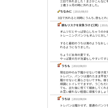
三日で外れました！まさかこんなに
２歳３ヶ月の時に外れました。
ちなみに
| 2010/08/03
3日で外れると同時にうんち､夜もと
親もリスクを背負うけど(笑)
| 2010
オムツだとやっぱ安心しちゃうのか
トレーニングパンツもオムツと対し
すると最初のうちは滝のようなおし
れるようになりました。
ちょうど去年の夏です。
やっぱ夏の方が洗濯もしやすいですし
うちも
| 2010/08/03
現在日中のみ下履かせないで様子見
トレパン、パンツは濡れたまま平気で遊
履かせないと漏らさないですね。様
順調にトイレででますが、う○ちだけ
でも、出た後に慌てて報告してくれる
お互い疲れない程度に頑張りましょ
うちは
| 2010/08/04
トレパンは履かせず、普通のパンツ