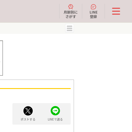
月齢別に
LINE
さがす
登録
MENU
ポストする
LINEで送る