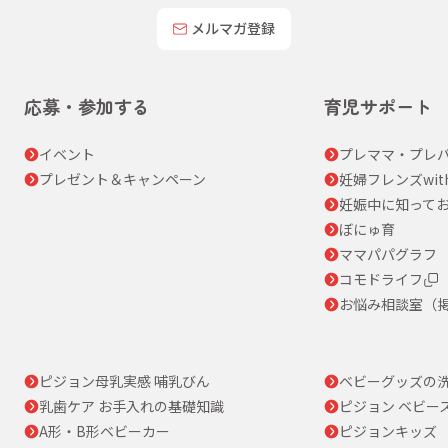
メルマガ登録
応募・参加する
育児サポート
イベント
プレママ・プレパ
プレゼント＆キャンペーン
妊婦フレンズwit
妊娠中に知って
ぼにゅ育
ママパパグラフ
コモドライフ
お悩み相談室（
ピジョン母乳実感 哺乳びん
ベビーグッズの
乳歯ケア お手入れの基礎知識
ピジョン ベビー
A形・B形ベビーカー
ピジョンキッズ