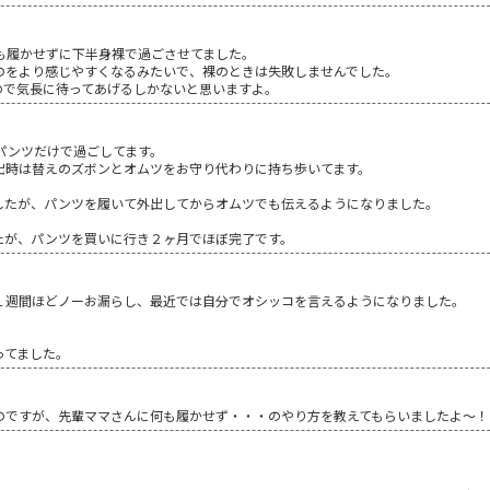
も履かせずに下半身裸で過ごさせてました。
のをより感じやすくなるみたいで、裸のときは失敗しませんでした。
ので気長に待ってあげるしかないと思いますよ。
パンツだけで過ごしてます。
出時は替えのズボンとオムツをお守り代わりに持ち歩いてます。
したが、パンツを履いて外出してからオムツでも伝えるようになりました。
たが、パンツを買いに行き２ヶ月でほぼ完了です。
１週間ほどノーお漏らし、最近では自分でオシッコを言えるようになりました。
ってました。
のですが、先輩ママさんに何も履かせず・・・のやり方を教えてもらいましたよ～！