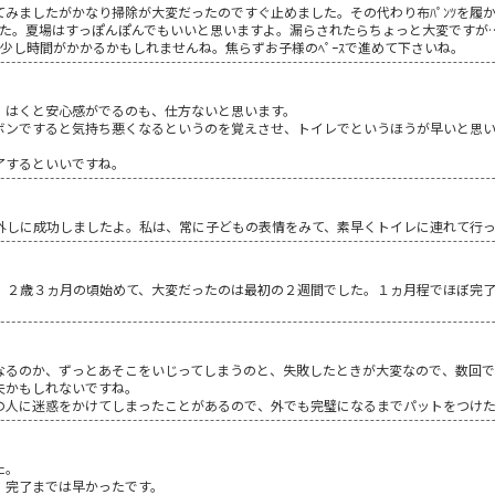
みましたがかなり掃除が大変だったのですぐ止めました。その代わり布ﾊﾟﾝﾂを履
した。夏場はすっぽんぽんでもいいと思いますよ。漏らされたらちょっと大変ですが
少し時間がかかるかもしれませんね。焦らずお子様のﾍﾟｰｽで進めて下さいね。
、はくと安心感がでるのも、仕方ないと思います。
ボンですると気持ち悪くなるというのを覚えさせ、トイレでというほうが早いと思
了するといいですね。
外しに成功しましたよ。私は、常に子どもの表情をみて、素早くトイレに連れて行
。２歳３ヵ月の頃始めて、大変だったのは最初の２週間でした。１ヵ月程でほぼ完了
なるのか、ずっとあそこをいじってしまうのと、失敗したときが大変なので、数回
夫かもしれないですね。
の人に迷惑をかけてしまったことがあるので、外でも完璧になるまでパットをつけ
た。
、完了までは早かったです。