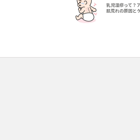
乳児湿疹って？ア
肌荒れの原因と