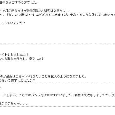
ﾝのまま日中を過ごすやり方でした。
４ヶ月が経ちますが失敗(家にいる時)は２回だけ…
けないので紙ｵﾑﾂやﾄﾚｰﾆﾝｸﾞﾊﾟﾝﾂをはきますが、安心するのか失敗してしまいま
いらっしゃいますか？
トイトレしましたよ！
らせる事も出来たし、楽でした♪
1
たのが最近は自らﾄｲﾚへ行きたいことを伝えるようになりました。
くらいで完了しましたか？
01
詰まってしまい、うちではパンツをはかせずにいました。最初は失敗もしましたが、
分かりませんが。。。