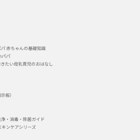
パ 赤ちゃんの基礎知識
hパパ
おきたい母乳育児のおはなし
掲示板）
洗浄・消毒・除菌ガイド
スキンケアシリーズ