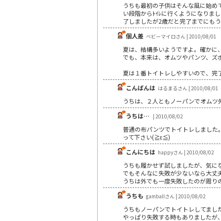
うちも最初の子供はそんな風に始めて
い段階からﾄｲﾚに行くようになりま
了しましたが2歳だと完了までにもう
個人差
ベビーマイロさん | 2010/08/01
夏は、結構多いようですよ。確かに
でも、本来は、オムツやパンツ、ズ
夏は１番トイトレしやすいので、完
こんばんは
はるまるさん | 2010/08/01
うちは、２人ともノーパンでオムツ
うちは…
| 2010/08/02
普通の布パンツでトイトレしました
って下さい(≧ε≦)
こんにちは
happyさん | 2010/08/02
うちも履かせず試しましたが、気に
でもそんなに失敗が少ないなら大丈
うちは外でも一度失敗したのが周り
うちも
gamballさん | 2010/08/02
うちもノーパンでトイトレしてまし
やっぱり失敗する時もありましたが