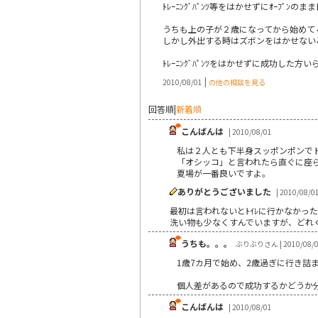
ﾄﾚｰﾆﾝｸﾞﾊﾟﾝﾂ等をはかせずにｵｰﾌﾟ
うちも上の子が２歳になってから始めて
しかし外出する時はズボンをはかせないとい
ﾄﾚｰﾆﾝｸﾞﾊﾟﾝﾂをはかせずに成功した方
|
2010/08/01
の他の相談を見る
回答順
|
新着順
こんばんは
| 2010/08/01
私は２人とも下半身スッポンポンで
「オシッコ」と言われたら直ぐに座
夏場が一番良いですよ。
ありがとうございました
| 2010/08/0
最初は言われないとﾄｲﾚに行かなかっ
洗い物も少なくすんでいますが、どれ
うちも。。。
ぶりぶりさん | 2010/08/
1歳7カ月で始め、2歳過ぎに行き
個人差があるので成功するかどうか
こんばんは
| 2010/08/01