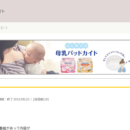
イト
おむつ
：終了 2010/08/10｜ | 回答数(18)
と番組があって内容が