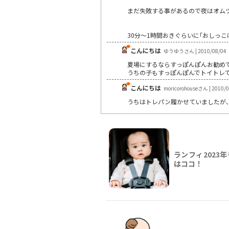
まだ失敗する事があるので夜はオム
30分～1時間おきぐらいに｢おしっ
こんにちは
ゆうゆうさん | 2010/08/04
夏場にするならすっぽんぽんお勧め
うちの子もすっぽんぽんでトイトレ
こんにちは
moricorohouseさん | 2010/
うちはトレパン履かせていましたが
ランフィ2023
はココ！