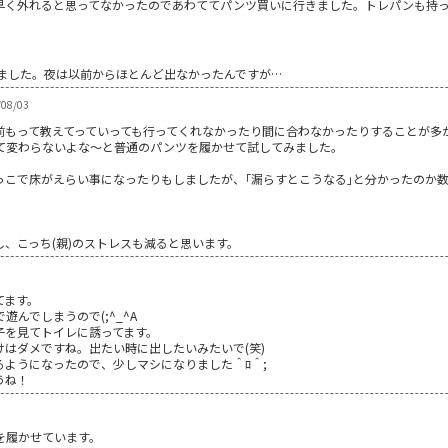
早く外れると思ってなかったのであわててパンツ買いに行きました。トレパンも持
れました。夜は以前からほとんど出なかったんですが…
/08/03
前もって教えてっていっても行ってくれなかったり間に合わなかったりすることが多
て変わらないよな～と普通のパンツを履かせて試してみました。
っこで床がえらい事になったりもしましたが、｢漏らすとこうなる｣と分かったのか
、こっち(親)のストレスも減ると思います。
てます。
んでしまうので(;^_^A
子を見てトイレに誘ってます。
はダメですね。出たい時に出したいみたいで(笑)
ようになったので、少しマシになりました＾ﾛ＾;
うね！
を履かせています。