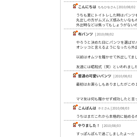
こんにちは
ももひなさん | 2010/08/02
うちも夏にトイトレした時はパンツ
丸出しの方がムズムズ感みたいなも
外出時などは焦ってもしょうがない
布パンツ
| 2010/08/02
やろうと決めた日にパンツを選ばせ
オシッコと言えるようになったら外
以前はオムツを履かせて外出してま
友達には昭和式（笑）といわれまし
普通の可愛いパンツ
| 2010/08/02
最初はお漏らしもありましたがこの
ママ友は何も履かせず成功したと言
こんばんは
ホミさん | 2010/08/03
うちはまだこれから本格的に始める
やりました！
| 2010/08/03
すっぽんぽんで過ごしましたよ～☆