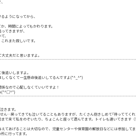
で、
けるようになってから、
てか、時間によってもかわります。
追ってきますが、
いて、
、これまた寂しいです。
て大丈夫だと思いますよ。
だに後追いしますよ。
しくなくて一生懸命後追いしてるんですよ(*^_^*)
関係なので心配しなくていいですよ！
^□^*)
と泣きます。
せん…戻ってきても泣いてることもありますが、たくさん抱きしめて｢待っててくれ
前まで来て私をのぞいたり、ちょこんと座って遊んでます。トイレも連いてきます（
与えてあげることは大切なので、児童センターや保育園の解放日などには参加してま
の所に行ってます。