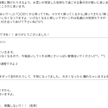
育に預けたりするより、お互いが安定した気持ちで過ごせる事の方が良いと思いますよ
ところだと思います。
おいで～｣と｢〇〇行くから待っててね。ママすぐ戻ってくるから｣戻ってきたら｢戻
しなくなってますよ…いざなくなると寂しいです(←これは私個人の気持ちですが…
付き合ってあげて下さいね(^O^)
んですね！！ ありがとうございました！
8/14
。
ていきます。
なくなるので、今後追いしてくれる時こそいっぱい愛情注いでください(*^。^*)
の過程ですよ♪
すぎって言われたりして、不安になってました。 大きくなったら 離れちゃいますよ
ますから、
思いますよ。
、
と、邪魔しないで！！（苦笑）