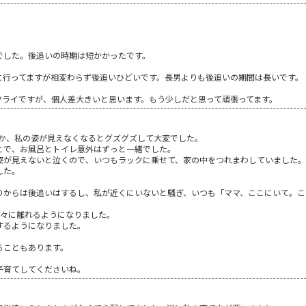
でした。後追いの時期は短かかったです。
に行ってますが相変わらず後追いひどいです。長男よりも後追いの期間は長いです。
ツライですが、個人差大きいと思います。もう少しだと思って頑張ってます。
うか、私の姿が見えなくなるとグズグズして大変でした。
こで、お風呂とトイレ意外はずっと一緒でした。
姿が見えないと泣くので、いつもラックに乗せて、家の中をつれまわしていました。
した。
りからは後追いはするし、私が近くにいないと騒ぎ、いつも「ママ、ここにいて。こ
徐々に離れるようになりました。
するようになりました。
ることもあります。
子育てしてくださいね。