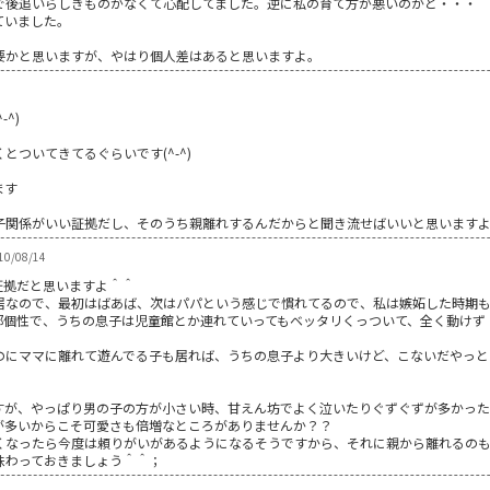
で後追いらしきものがなくて心配してました。逆に私の育て方が悪いのかと・・・
ていました。
要かと思いますが、やはり個人差はあると思いますよ。
^)
ついてきてるぐらいです(^-^)
ます
子関係がいい証拠だし、そのうち親離れするんだからと聞き流せばいいと思います
10/08/14
証拠だと思いますよ＾＾
居なので、最初はばあば、次はパパという感じで慣れてるので、私は嫉妬した時期
部個性で、うちの息子は児童館とか連れていってもベッタリくっついて、全く動けず
のにママに離れて遊んでる子も居れば、うちの息子より大きいけど、こないだやっと
すが、やっぱり男の子の方が小さい時、甘えん坊でよく泣いたりぐずぐずが多かった
が多いからこそ可愛さも倍増なところがありませんか？？
くなったら今度は頼りがいがあるようになるそうですから、それに親から離れるの
味わっておきましょう＾＾；