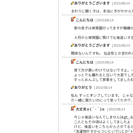
ありがとうございます
| 2010/08/14
まわりに聞く子は、本当に手がかからな
こんにちは
| 2010/08/14
家の息子は保育園行ってますが機嫌が悪
４月から保育園に預けても後追いす
ありがとうございます
| 2010/08/14
関係ないんですね。 社会性とか言われ
こんにちは
| 2010/08/14
育て方が悪いわけではないですよ。
ょっとでも離れると泣いて大変でし
ずっとおんぶして家事をしてました
ありがとう
| 2010/08/14
私も ずっとオンブしています。 じゃ
だ一緒に居たいのにって思ってたので
大丈夫ｏ(＾-＾)ｏ
| 2010/08/14
今じゃ後追いなんてしません(&gt;_&lt
二人ともその頃はよくしてましたよ
けど、後追いをこちらからさせてる
｢洗濯物干すからついといで!｣とか｢