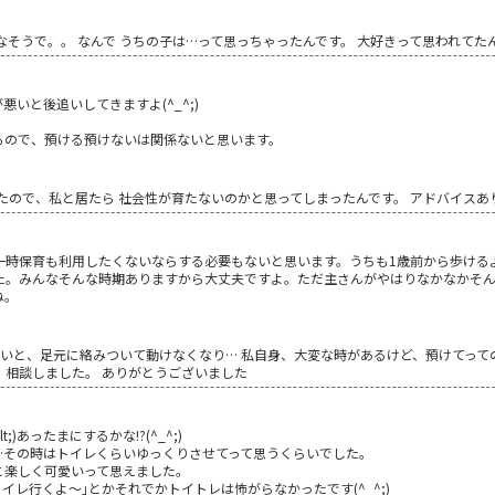
そうで。。 なんで うちの子は…って思っちゃったんです。 大好きって思われてた
いと後追いしてきますよ(^_^;)
るので、預ける預けないは関係ないと思います。
たので、私と居たら 社会性が育たないのかと思ってしまったんです。 アドバイスあ
一時保育も利用したくないならする必要もないと思います。うちも1歳前から歩ける
た。みんなそんな時期ありますから大丈夫ですよ。ただ主さんがやはりなかなかそ
ね。
ないと、足元に絡みついて動けなくなり… 私自身、大変な時があるけど、預けてっ
、相談しました。 ありがとうございました
;)あったまにするかな!?(^_^;)
…その時はトイレくらいゆっくりさせてって思うくらいでした。
と楽しく可愛いって思えました。
トイレ行くよ～｣とかそれでかトイトレは怖がらなかったです(^_^;)