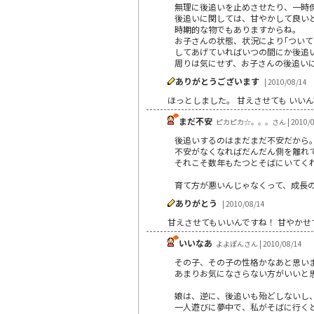
無理に後追いを止めさせたり、一時保
後追いに関しては、甘やかして良い
時期的な物でもありますからね。
お子さんの状態、状況により｢ついて
してあげていればいつの間にか後追い
周りは気にせず、お子さんの後追いに
ありがとうございます
| 2010/08/14
ほっとしました。 甘えさせても いい
まだ不安
ピカピカ☆。。。さん | 2010/0
後追いするのはまだまだ不安だから
不安がなくなればだんだん側を離れ
それこそ数年もたつとそばにいてくれ
育て方が悪いんじゃなくって、成長
ありがとう
| 2010/08/14
甘えさせてもいいんですね！ 甘やかせ
いいなあ
よよぽんさん | 2010/08/14
その子、その子の性格かなあと思い
あまりお気になさらない方がいいと
娘は、逆に、後追いも殆どしないし
一人遊びに夢中で、私がそばに行く