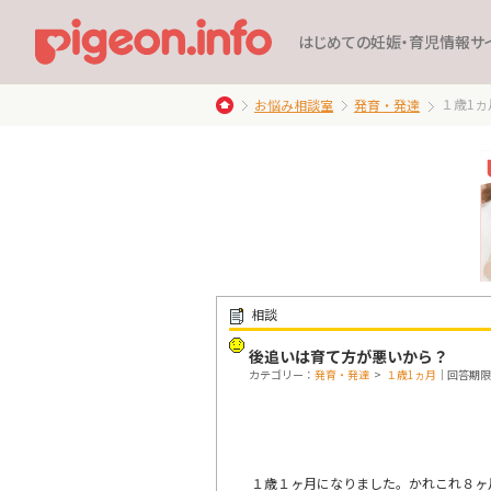
はじめての妊娠・育児情報サ
１歳1ヵ
お悩み相談室
発育・発達
相談
後追いは育て方が悪いから？
カテゴリー：
発育・発達
>
１歳1ヵ月
｜回答期限：終
１歳１ヶ月になりました。かれこれ８ヶ