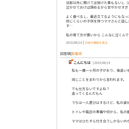
旦那以外に預けて出掛けた事もないし（
泣かせておけば諦めるから甘やかせすぎ 
よく食べるし、最近立てるようにもなっ
同じくらいの子供を持つママさんと話し
す…
私の育て方が悪いから こんなに泣くん
|
2010/08/14
の他の相談を見る
回答順
|
新着順
こんにちは
| 2010/08/14
私も一歳一ヶ月の子がおり、後追い
同じことをまわりから言われます。
でも仕方ないですよね？
追ってくるんだもん
うちは一人遊びはするけど、私の姿
トイレや風呂の準備や何から、私の
ママはひたすら付き合うしかないの