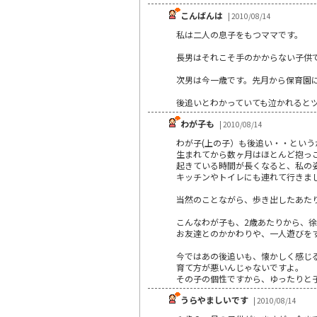
こんばんは
| 2010/08/14
私は二人の息子をもつママです。
長男はそれこそ手のかからない子供
次男は今一歳です。先月から保育園
後追いとわかっていても泣かれると
わが子も
| 2010/08/14
わが子(上の子）も後追い・・とい
生まれてから数ヶ月はほとんど抱っ
起きている時間が長くなると、私の
キッチンやトイレにも連れて行きま
当然のことながら、歩き出したあた
こんなわが子も、2歳あたりから、
お友達とのかかわりや、一人遊びを
今ではあの後追いも、懐かしく感じ
育て方が悪いんじゃないですよ。
その子の個性ですから、ゆったりと
うらやましいです
| 2010/08/14