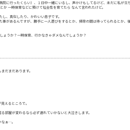
病院に行ったくらい）、１日中一緒にいるし、声かけもしてるけど、未だに私が立
とか 一時保育などに預けて社会性を育てたら なんて言われたけど。
たし、真似したり、かわいい息子です。
た事があるんですが、勝手に一人遊びをするとか、掃除の間は待ってられるとか、
でしょうか？一時保育、行かなきゃダメなんでしょうか？
もまだまだあります。
が見えるところで。
居る部屋が変わるなら必ず連れていかないと大泣きします。
かなぁ…。