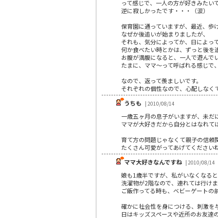
って感じで、一人の方が好きみたい
逆に寂しかったです・・・（涙）
保育園に通っていますが、最近、歩
なぜか後追いが始まりましたが、
それも、気分によってか、日によっ
何か食べたい時とかは、ずっと後を
お腹が満腹になると、一人で遊んで
たまに、ママ～って呼ばれる感じで
なので、返って羨ましいです。
それぞれの個性なので、心配しなく
うちも
| 2010/08/14
一歳五ヶ月の息子がいますが、未
ママが大好きだから自分とはなれてほ
育て方の問題じゃなくて親子の信頼
たくさん可愛がってあげてくださいね(*
ママ大好きなんですね
| 2010/08/14
娘も1歳半ですが、私がいなくなる
洗濯物が2階なので、連れては行けま
ご飯作ってる時も、ベビーゲートの
確かに社会性を身につける、刺激を
日はキッズスペースや近所のお友達