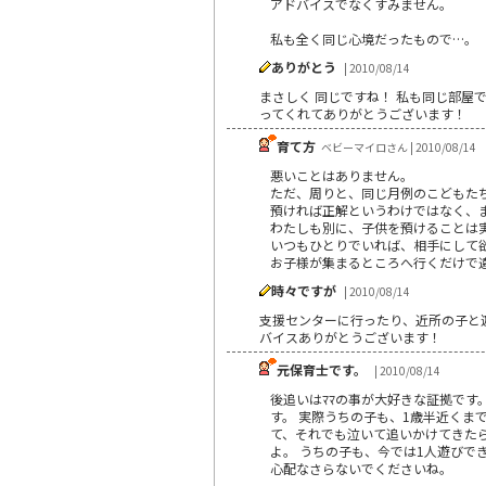
アドバイスでなくすみません。
私も全く同じ心境だったもので…。
ありがとう
| 2010/08/14
まさしく 同じですね！ 私も同じ部屋
ってくれてありがとうございます！
育て方
ベビーマイロさん | 2010/08/14
悪いことはありません。
ただ、周りと、同じ月例のこどもた
預ければ正解というわけではなく、
わたしも別に、子供を預けることは
いつもひとりでいれば、相手にして
お子様が集まるところへ行くだけで
時々ですが
| 2010/08/14
支援センターに行ったり、近所の子と遊
バイスありがとうございます！
元保育士です。
| 2010/08/14
後追いはﾏﾏの事が大好きな証拠です
す。 実際うちの子も、1歳半近くま
て、それでも泣いて追いかけてきた
よ。 うちの子も、今では1人遊びで
心配なさらないでくださいね。