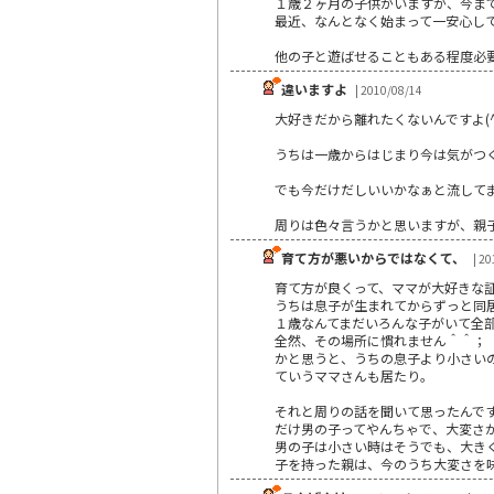
１歳２ヶ月の子供がいますが、今ま
最近、なんとなく始まって一安心し
他の子と遊ばせることもある程度必
違いますよ
| 2010/08/14
大好きだから離れたくないんですよ(^-
うちは一歳からはじまり今は気がつくと
でも今だけだしいいかなぁと流して
周りは色々言うかと思いますが、親
育て方が悪いからではなくて、
| 20
育て方が良くって、ママが大好きな
うちは息子が生まれてからずっと同
１歳なんてまだいろんな子がいて全
全然、その場所に慣れません＾＾；
かと思うと、うちの息子より小さい
ていうママさんも居たり。
それと周りの話を聞いて思ったんで
だけ男の子ってやんちゃで、大変さ
男の子は小さい時はそうでも、大き
子を持った親は、今のうち大変さを