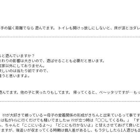
で手の届く距離でなら 遊んでます。 トイレも開けっ放しにしないと、床が涙とヨダ
ちと遊んでいますか？
まわりの影響は大きいので、遊ばせることも必要だと思います。
実家以外にしておりません。
欲しいのは当たり前ですので、
違うと思いますよ。
んでます。他の子と笑ったりもしてます。 帰ってくると、べ～ッタリですが… も
。 ﾏﾏが大好きで頼っている＝母子の愛着関係の形成がきちんと出来ているって事で
では私がﾄｲﾚに行くだけでも騒いでましたｗ ﾏﾏが立つ時は「○○してくるね。」 「
ら、ちゃんと「ここにいるよ～」「どこにも行かないよ」と甘えさせてあげて良いと
きますが、後追いが収まってくる時期は個人差があるし、もう少ししたら1人遊びも出