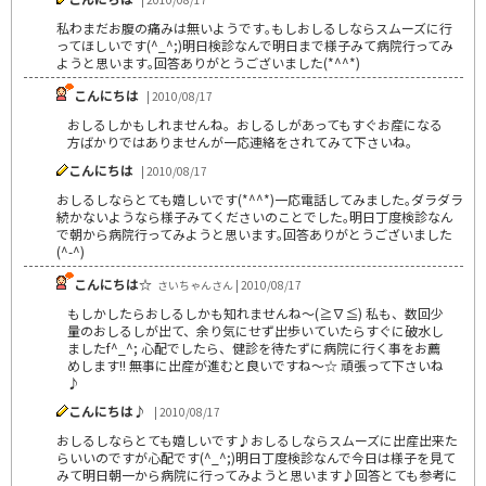
私わまだお腹の痛みは無いようです｡もしおしるしならスムーズに行
ってほしいです(^_^;)明日検診なんで明日まで様子みて病院行ってみ
ようと思います｡回答ありがとうございました(*^^*)
こんにちは
| 2010/08/17
おしるしかもしれませんね。おしるしがあってもすぐお産になる
方ばかりではありませんが一応連絡をされてみて下さいね。
こんにちは
| 2010/08/17
おしるしならとても嬉しいです(*^^*)一応電話してみました｡ダラダラ
続かないようなら様子みてくださいのことでした｡明日丁度検診なん
で朝から病院行ってみようと思います｡回答ありがとうございました
(^-^)
こんにちは☆
さいちゃんさん | 2010/08/17
もしかしたらおしるしかも知れませんね～(≧∇≦) 私も、数回少
量のおしるしが出て、余り気にせず出歩いていたらすぐに破水し
ましたf^_^; 心配でしたら、健診を待たずに病院に行く事をお薦
めします!! 無事に出産が進むと良いですね～☆ 頑張って下さいね
♪
こんにちは♪
| 2010/08/17
おしるしならとても嬉しいです♪おしるしならスムーズに出産出来た
らいいのですが心配です(^_^;)明日丁度検診なんで今日は様子を見て
みて明日朝一から病院に行ってみようと思います♪回答とても参考に