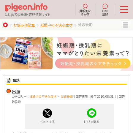
月齢別に
LINE
さがす
登録
はじめての妊娠・育児情報サイト
妊娠後期
お悩み相談室
妊娠中の不快な症状
MENU
相談
出血
カテゴリー：
妊娠中の不快な症状
>
妊娠後期
｜回答期限：終了 2010/08/31｜ | 回答
数(16)
ポストする
LINEで送る