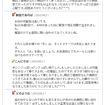
明日丁度検診なんで明日行って来てみます｡この前出血があった時救
急で行ったのですが何も以上わなかったみたいででもやっぱり出血わ
心配です｡回答ありがとうございました(*^^*)
鮮血であれば
| 2010/08/17
お印の可能性は高いです。
私は36週0日で、お印のあった日に緊急で帝王切開で生まれまし
た。
電話だけでも産院に問い合わせてみてくださいね。
それと公共の場での「わ」は、ネットマナーでは失礼に当たりま
す。
きちんと「は」を使いましょう。お友達同士でのメールとは使い
分けるのがマナーです。
こんにちは
| 2010/08/17
オレンジっぽいピンクっぽい色でした｡もしかしたらおしるしの可能
性もあるって事ですよね｡一応電話したのですが､ダラダラ続かないよ
うなら様子見てみるって事になりました｡明日丁度検診なんで病院行
ってきてみます｡後(ゎ)と(は)の使い分けすいませんでした癖がついて
たみたいで動揺してたのもあったみたいで｡気をつけます｡回答参考に
なりましたありがとうございました(*^^*)
どのような
| 2010/08/17
血か分からないので何とも言えませんが念のため病院に問い合わ
せてみては？ 必ずしもおしるしとか正常な出血とは限らないの