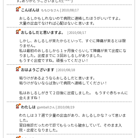
す｡ありがとうごさいました(*^^*)
こんばんは
ももひなさん | 2010/08/17
おしるしかもしれないので病院に連絡したほうがいいですよ。
大量の出血でなければ心配はないと思います。
おしるしだと思いますよ。
| 2010/08/17
しかし、おしるしが来たからといって、すぐに陣痛が来るとは限
りません。
私は最初のおしるしから１ヶ月後ぐらいして陣痛が来て出産にな
りました。出産までに３回おしるしがありました。
もうすぐ出産ですね。頑張ってください！
おはようございます
| 2010/08/18
粘りけがあるようならおしるしだと思います｡
粘りけがないならば急いで病院へ連絡してください！
私はおしるしがきて２日後に出産しました｡ もうすぐ赤ちゃんに
会えますね！
わたしは
gamballさん | 2010/08/19
わたしは３７週で少量の出血があり、おしるしかな？って思いま
した。
翌日検診だったので診てもらったら破水していて、そのまま入
院・出産となりました。