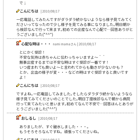
で；
こんにちは
| 2010/08/17
一応電話してみたんですがダラダラ続かないようなら様子見てみてく
ださいってなったので少し様子を見てみる事になりました｡明日朝か
ら検診なんで行って来ます｡初めての出産なんで心配で…回答ありがと
うございました(*^^*)
心配な時は・・・
nami mamaさん | 2010/08/17
とにかく受診！
不安な気持は赤ちゃんに伝わっちゃいますよ～＾＾
無事出産するまでは不安な時はすぐ受診が一番です！
いつ産まれても良いよ～と言われてからも動きが少ないかも？
とか、出血の様子が変・・・などの時はすぐ受診すると良いです
よ！
こんにちは
| 2010/08/17
ですよね｡一応電話してみました｡そしたらダラダラ続かないようなら
様子見てみてくださいのことでした｡明日丁度検診なんで朝から病院
行って来てみたいと思います｡初めてなんで不安で…回答ほんとありが
とうございました(*^^*)
おしるし
| 2010/08/17
ありましたが、すぐ破水しました・・・。
もうそろそろなんですね。頑張ってくださいね。
こんにちは
| 2010/08/17