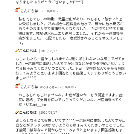
なりましたありがとうございました(*^^*)
こんにちは
| 2010/08/17
私も同じぐらいの時期に微量出血があり、おしるし？破水？と思
い受診しました。 私の場合は超微量の破水で、確かに破水反応が
ありそのまま入院で陣痛待ちとなりました。 ただ待てど待てど陣
痛は来ず、結局破水も止まり退院しました。 それから一週間後陣
痛が来ました。 心配でしたら一度受診されることをオススメしま
す。
こんにちは
| 2010/08/17
もしかしたら一緒かもしれません｡軽く尿もれみたいな感じで出てま
した｡一応病院に電話したんですが出血などがダラダラ続かないよう
なら様子みてくださいのことでした｡明日丁度検診なんで朝から病院
行ってみようと思います♪回答とても感謝してますありがとうごさい
ました(*^^*)
こんにちは
はるまるさん | 2010/08/17
おしるしかもしれませんね。お産が近いか、もう間近ですよ。産
院に連絡して支持を仰いでもらってくださいね。出産頑張ってく
ださいねm(__)m
こんにちは
| 2010/08/17
おしるしならとても嬉しいです(*^^*)一応病院に電話したんですが出
血などがダラダラ続かないようなら様子みてくださいのことでした｡
丁度明日検診なんで朝から行ってみようと思います♪回答感謝しま