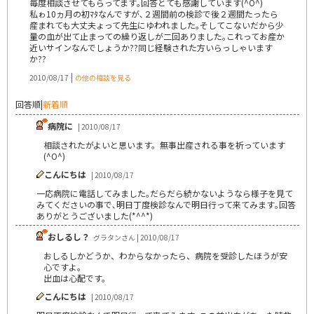
毎度相談させてもらってます｡回答とても感謝しています(^O^)
私ゎ10ヵ月の初ﾏﾀなんですが､２週間前の検診で後２週間たったら
産まれても大丈夫ょって先生にゆわれました｡そしてこないだから少
量の血が出て止まっての繰り返しが二回ありました｡これってお産か
近いサインなんでしょうか??同じ経験された方いらっしゃいます
か??
|
2010/08/17
の他の相談を見る
回答順
|
新着順
病院に
| 2010/08/17
相談されたがよいと思います。無事出産される事を祈っています
(^O^)
こんにちは
| 2010/08/17
一応病院に電話してみました｡だらだら続かないようなら様子を見て
みてくださいの事で､明日丁度検診なんで明日行って来てみます｡回答
ありがとうございました(*^^*)
おしるし？
グラタンさん | 2010/08/17
おしるしかどうか、わからなかったら、病院を受診したほうが安
心ですよ。
出血は心配です。
こんにちは
| 2010/08/17