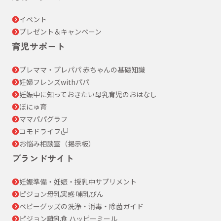
イベント
プレゼント＆キャンペーン
育児サポート
プレママ・プレパパ 赤ちゃんの基礎知識
妊婦フレンズwithパパ
妊娠中に知っておきたい母乳育児のおはなし
ぼにゅ育
ママパパグラフ
コモドライフ
お悩み相談室（掲示板）
ブランドサイト
妊娠準備・妊娠・授乳中サプリメント
ピジョン母乳実感 哺乳びん
ベビーグッズの洗浄・消毒・除菌ガイド
ピジョン離乳食 ハッピーミール