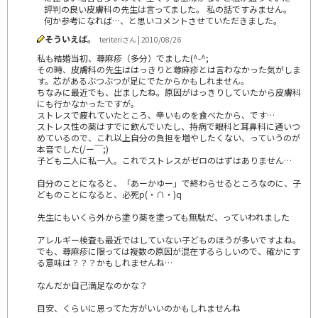
評判の良い皮膚科の先生は言ってました。 私の話ですみません。
何か参考になれば…、と思いコメントさせていただきました。
そういえば。
teriteriさん | 2010/08/26
私も結婚当初、蕁麻疹（多分）でました(^-^;
その時、皮膚科の先生ははっきりと蕁麻疹とは言わなかった気がしま
す。芯があるぶつぶつが足にでたからかもしれません。
ちなみに最近でも、出ましたね。原因がはっきりしていたから皮膚科
にも行かなかったですが。
ストレスで疲れていたところ、辛いものを食べたから、です…
ストレス性の薬はすでに飲んでいたし、持病で眼科と耳鼻科に通いつ
めているので、これ以上自分の負担を増やしたくない、っていうのが
本音でした(/ー￣;)
子ども二人に私一人。これでストレスがゼロのはずはありません…
自分のことになると、「あーかゆー」で終わらせるところなのに、子
どものことになると、必死p(・∩・)q
先生にもいくら外から塗り薬を塗っても無駄だ、っていわれました
アレルギー検査も最近ではしていない子どものほうが多いですよね。
でも、蕁麻疹に限っては複数の原因が混在するらしいので、確かにす
る意味は？？？かもしれませんね…
なんだか自己満足なのかな？
目安、くらいに思ってた方がいいのかもしれませんね