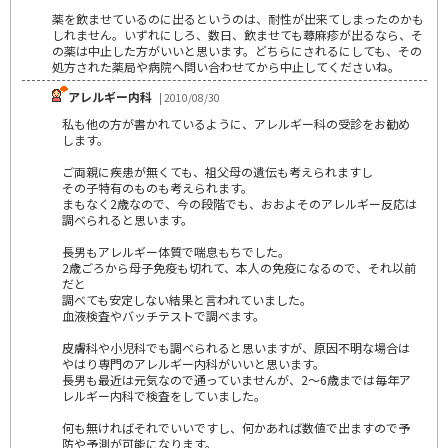
薬を飲ませているのに出るというのは、耐性が出来てしまったのかも
しれません。いずれにしろ、数日、飲ませても蕁麻疹が出るなら、そ
の薬は中止した方がいいと思います。どちらにされるにしても、その
処方された薬局や病院へ問い合わせてから中止してくださいね。
アレルギー内科
| 2010/08/30
私も他の方が書かれているように、アレルギー科の受診をお勧め
します。
ご両親に疾患が無くても、祖父母の遺伝も考えられますし
その子特有のものも考えられます。
まもなく2歳なので、今の段階でも、おおよそのアレルギー反応は
調べられると思います。
長男もアレルギー体質で喘息もちでした。
2歳ごろから母子免疫も切れて、本人の免疫になるので、それ以前
だと
調べても安定しない結果と言われていました。
血液検査やバッチテストで調べます。
皮膚科や小児科でも調べられると思いますが、原因不明な場合は
やはり専門のアレルギー内科がいいと思います。
長男も最近は元気なので通っていませんが、2～6歳までは毎年ア
レルギー内科で検査をしていました。
何も無ければそれでいいですし、何かあれば数値で出ますので予
防や予測が可能になります。