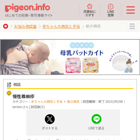
月齢別に
LINE
さがす
登録
はじめての妊娠・育児情報サイト
肌の病気
お悩み相談室
赤ちゃんの病気と手当
MENU
相談
慢性蕁麻疹
カテゴリー：
赤ちゃんの病気と手当
>
肌の病気
｜回答期限：終了 2010/09/08｜
teriteriさん | 回答数(5)
ポストする
LINEで送る