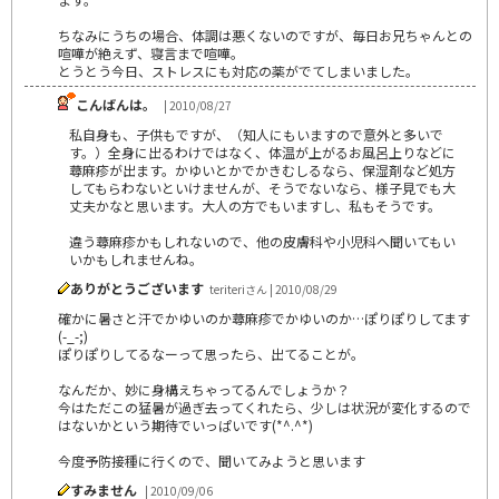
ちなみにうちの場合、体調は悪くないのですが、毎日お兄ちゃんとの
喧嘩が絶えず、寝言まで喧嘩。
とうとう今日、ストレスにも対応の薬がでてしまいました。
こんばんは。
| 2010/08/27
私自身も、子供もですが、（知人にもいますので意外と多いで
す。）全身に出るわけではなく、体温が上がるお風呂上りなどに
蕁麻疹が出ます。かゆいとかでかきむしるなら、保湿剤など処方
してもらわないといけませんが、そうでないなら、様子見でも大
丈夫かなと思います。大人の方でもいますし、私もそうです。
違う蕁麻疹かもしれないので、他の皮膚科や小児科へ聞いてもい
いかもしれませんね。
ありがとうございます
teriteriさん | 2010/08/29
確かに暑さと汗でかゆいのか蕁麻疹でかゆいのか…ぽりぽりしてます
(-_-;)
ぽりぽりしてるなーって思ったら、出てることが。
なんだか、妙に身構えちゃってるんでしょうか？
今はただこの猛暑が過ぎ去ってくれたら、少しは状況が変化するので
はないかという期待でいっぱいです(*^.^*)
今度予防接種に行くので、聞いてみようと思います
すみません
| 2010/09/06