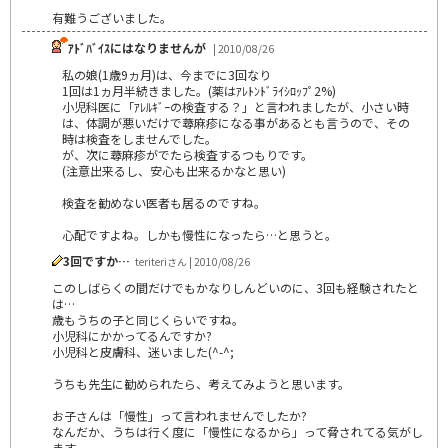
有難うございました。
ｱﾄﾞﾊﾞｲｽにはなりませんが
| 2010/08/26
私の娘(1歳9ヵ月)は、今までに3回なり
1回は1ヵ月半続きました。(薬はｱﾚﾄﾝﾄﾞﾗｲｼﾛｯﾌﾟ2%)
小児科医に「ｱﾚﾙｷﾞｰの検査する？」と言われましたが、小さい時
は、体調が悪いだけで蕁麻疹になる事があるとも言うので、その
時は検査をしませんでした。
が、次に蕁麻疹がでたら検査するつもりです。
(注意出来るし、安心も出来るかなと思い)
検査を勧めない医者も居るのですね。
心配ですよね。しかも慢性になったら…と思うと。
3回ですか…
teriteriさん | 2010/08/26
このしばらくの間だけでもかなりしんどいのに、3回も経験されたと
は…
歳もうちの子と同じくらいですね。
小児科にかかってるんですか?
小児科と皮膚科、迷いました(^-^;
うちも先生に勧められたら、考えてみようと思います。
お子さんは「慢性」って言われませんでしたか?
なんだか、うちは行く度に「慢性になるから」って脅されてる気がし
ます。