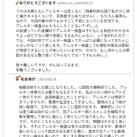
ありがとうございます
teriteriさん | 2010/08/25
うちは夫婦ともにアレルギーは全くなく（耳鼻科的な話で私が少し埃
と猫がダメなくらいで、花粉症すらありません）、もちろん長男も。
なので、今回の娘の件でものすごく不安になっている状況です。
アレルギー検査はもちろんしたことないです(-_-;)
以前通っていた皮膚科でアレルギー検査は子どもにも負担がかかるの
でよっぽどでない限り安易にするものじゃない、って言われたので…
でも、今回の件でアレルギー検査ってやっぱり必要になってきたんじ
ゃないかな？って思います。アレルギー検査しても慢性の場合は原因
が特定できないことが多いといいますが、やはり、もし何かしらの原
因があるなら取り除いてやらなくては！ですもんね(-_-;
色々難しいですが、がんばってみます。
有難うございました。
私自身が
| 2010/08/26
結婚当初そんな感じになりました。 心因性の蕁麻疹でした。 アレ
ルギー体質の人は誰でもなるそうです。 私は小さい頃からアトピ
ー持ちですが、血液検査はしたことがなく、アレルゲンは特定で
きていませんが、普通の生活をしてきました。 普段は人より肌が
弱い程度で、忘れた頃にすんごい湿疹が出ます。 蕁麻疹について
は塗り薬は効かないので、抗アレルギー剤とストレスを緩和する
薬を服用して徐々に減らし１年ぐらいで治りました。 たまに出ま
すが、今のところそんなにひどくないです。 時間はかかると思い
ます。 それとアレルギー検査は多少は目安になりますが、数値が
高いからといって症状が出る訳でも無く、症状が出ていても数値
に出ない場合も多いので、全くする意味がないと私が通っていた