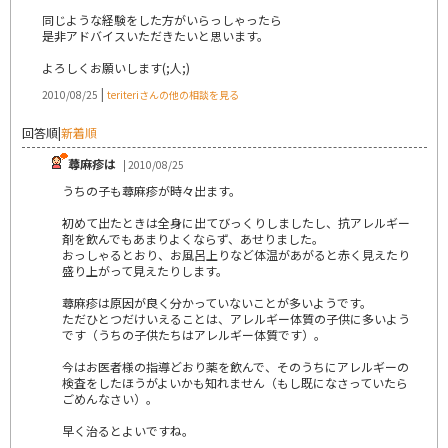
同じような経験をした方がいらっしゃったら
是非アドバイスいただきたいと思います。
よろしくお願いします(;人;)
|
2010/08/25
teriteriさんの他の相談を見る
回答順
|
新着順
蕁麻疹は
| 2010/08/25
うちの子も蕁麻疹が時々出ます。
初めて出たときは全身に出てびっくりしましたし、抗アレルギー
剤を飲んでもあまりよくならず、あせりました。
おっしゃるとおり、お風呂上りなど体温があがると赤く見えたり
盛り上がって見えたりします。
蕁麻疹は原因が良く分かっていないことが多いようです。
ただひとつだけいえることは、アレルギー体質の子供に多いよう
です（うちの子供たちはアレルギー体質です）。
今はお医者様の指導どおり薬を飲んで、そのうちにアレルギーの
検査をしたほうがよいかも知れません（もし既になさっていたら
ごめんなさい）。
早く治るとよいですね。