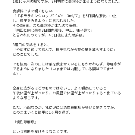
1歳10ヶ月の娘ですが、8月初旬に蕁麻疹が出るようになりました。
皮膚科ですぐ観てもらい、
「『ポララミンシロップ0.04％ 3ml/回』を5日間内服後、中止
し、様子をみるよう」に言われました。
その3日後、また蕁麻疹が出たので受診、
「前回と同じ薬を3日間内服後、中止、様子見て」
と言われたのですが、4.5日後にまた蕁麻疹。
3度目の受診をすると、
「やめずに続けて飲んで、様子見ながら薬の量を減らすように」
とのことでした。
でも結局、次の日には薬を飲ませているにもかかわらず、蕁麻疹が
でるようになりました（いままでは内服している間はでてませ
ん）。
全身に広がるほどのものではないし、よく観察していると
午後体温が上がったり、お風呂で体温が上がったりすると出ている
ような感じです。
ただ、心配なのが、乳幼児には急性蕁麻疹が多いと聞きますが、
このままいくと簡単に1ヶ月を過ぎ、
『慢性蕁麻疹』
という診断を受けそうなことです。