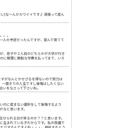
ない)な～んかカワイイです♪ 頑張って産ん
で。。。
一人の予定だったんですが、産んで育てて
が、息子や２人目のどちらかが大学が行き
のに無理に無駄な学費を払ってまで、いろ
ますがなんとかせざるを得ないので努力は
。一度きりの人生ですし後悔はしたくない
合いをなさって下さいね。
いのに産まない選択をして後悔するより
かなと思います。
任せられる日が来るのか？？と思います。
に生まれている子だからです。私の我儘で
ったりするんですよね・・・。相反するよう