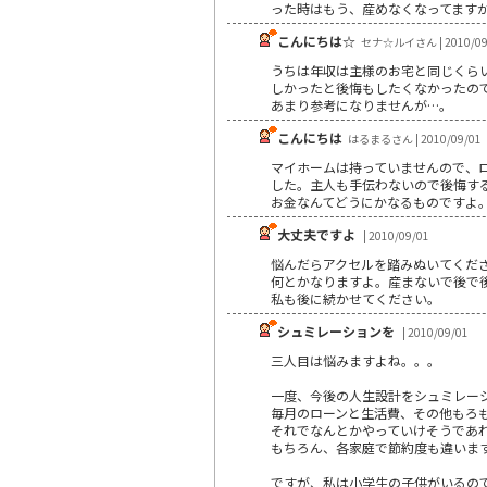
った時はもう、産めなくなってます
こんにちは☆
セナ☆ルイさん | 2010/09
うちは年収は主様のお宅と同じくらい
しかったと後悔もしたくなかったので
あまり参考になりませんが…。
こんにちは
はるまるさん | 2010/09/01
マイホームは持っていませんので、
した。主人も手伝わないので後悔す
お金なんてどうにかなるものですよ
大丈夫ですよ
| 2010/09/01
悩んだらアクセルを踏みぬいてくだ
何とかなりますよ。産まないで後で
私も後に続かせてください。
シュミレーションを
| 2010/09/01
三人目は悩みますよね。。。
一度、今後の人生設計をシュミレー
毎月のローンと生活費、その他もろ
それでなんとかやっていけそうであ
もちろん、各家庭で節約度も違いま
ですが、私は小学生の子供がいるの