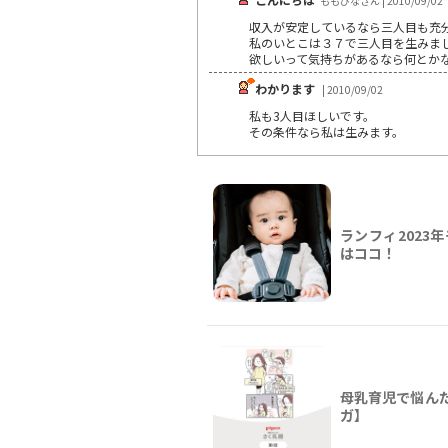
ももひなさん | 2010/09/02
収入が安定しているなら三人目も充
私のいとこは３７で三人目を生みま
欲しいって気持ちがあるなら何とか
わかります
| 2010/09/02
私も3人目ほしいです。
その条件なら私は生みます。
ランフィ2023
はココ！
母乳育児で悩ん
ガ】