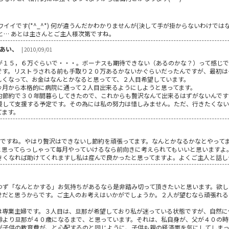
イイです(*^_^*) 何が違うんだかわかりませんが(決して手が掛からないわけでは
と… あとは主さんとご主人様次第ですね。
あい、
| 2010/09/01
が１５，６万ぐらいで・・・。ボーナスも期待できない（あるのかな？）って感じ
です。リストラされる前も手取り２０万あるかないかぐらいだったんですが、最初は
しくなって、お金はなんとかなると思ってて、２人目希望しています。
今月から本格的に病院に通って２人目出来るようにしようと思ってます。
約節約で３０年間暮らしてきたので、これからも贅沢なんて出来るはずがないんです
援して支援する予定です。その為には私の努力は惜しみません。ただ、行きたくない
てます。
いですね。やはり贅沢はできないし節約を頑張ってます。なんとかなるかなとやって
と思ってらっしゃって毎月やっていけるなら前向きに考えられてもいいと思いますよ
きくなれば助けてくれますし私は産んで良かったと思ってますよ。よくご主人と話し
わず「なんとかする」お気持ちがあるなら是非踏み切って頂きたいと思います。欲し
せだと思うからです。ご主人のお考えはいかがでしょうか。２人が望むなら頑張れる
は専業主婦です。３人目は、旦那が希望しており私が迷っている状態ですが、自然に
齢より旦那が４０歳になるまで、と思っています。それは、私自身が、父が４０の時
が子供の教育費が、と心配するのと同じように、子供も親の経済面を気にしてしま