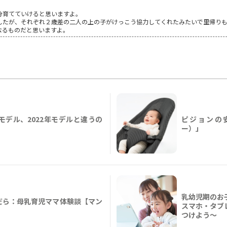
分育てていけると思いますよ。
したが、それぞれ２歳差の二人の上の子がけっこう協力してくれたみたいで里帰り
なるものだと思いますよ。
年モデル、2022年モデルと違うの
ピジョンの安
ー）」
乳幼児期のお
だら：母乳育児ママ体験談【マン
スマホ・タブ
つけよう〜