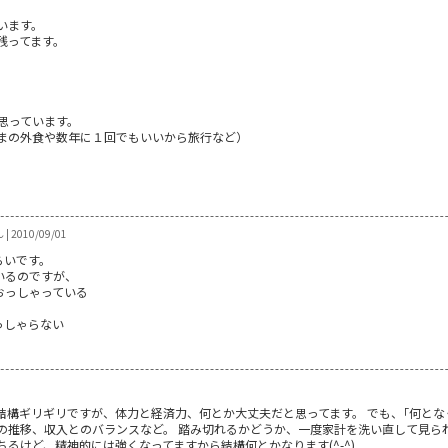
います。
残ってます。
思っています。
まの外食や数年に１回でもいいから旅行など）
| 2010/09/01
らいです。
いるのですが、
おっしゃっている
っしゃらない
！
結構ギリギリですが、体力と経済力、何とか大丈夫だと思ってます。 でも、｢何とな
の推移、収入とのバランスなど。 踏み切れるかどうか、一度家計を洗い直して見ら
ちるけど、精神的には強くなってますから結構何とかなります(^-^)