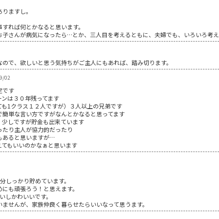
ありますし。
事すれば何とかなると思います。
お子さんが病気になったら…とか、三人目を考えるともに、夫婦でも、いろいろ考え
なので、欲しいと思う気持ちがご主人にもあれば、踏み切ります。
9/02
定です
ーンは３０年残ってます
ても1クラス１２人ですが）３人以上の兄弟です
で簡単な言い方ですがなんとかなると思ってます
、少しですが貯金も出来ています
ったり主人が協力的だったり
もあると思いますが…
えてもいいのかなぁと思います
人分しっかり貯めています。
めにも頑張ろう！と思えます。
白いしかわいいです。
いませんが、家族仲良く暮らせたらいいなって思うます。