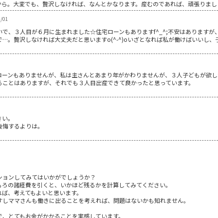
から。大変でも、贅沢しなければ、なんとかなります。産むのであれば、頑張りまし
/01
で、３人目が６月に生まれました☆住宅ローンもありますf^_^;不安はあります
…。贅沢しなければ大丈夫だと思いますo(^-^)oいざとなれば私が働けばいいし
ローンもありませんが、私は主さんとあまり年がかわりませんが、３人子どもが欲し
ることはありますが、それでも３人目出産できて良かったと思っています。
。
さい。
後悔するよりは。
ションしてみてはいかがでしょうか？
もろの諸経費を引くと、いかほど残るかを計算してみてください。
れば、考えてもよいと思います。
すしママさんも働きに出ることを考えれば、問題はないかも知れません。
で、とてもお金がかかることを実感しています。