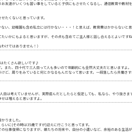
りお友達がいくつも習い事をしていると子供にもさせたくなるし、通信教育や教材
させたくないと思っています。
かない、幼稚園も含め私立には行かない・・・！と思えば、教育費はかからないと思
てたいかにもよると思いますが、その点も含めてご主人様と話し合えるとよいです
なわけではありません！）
もはたくさん欲しいです♪
す。また、四十代で三人目って人も多いので年齢的にも全然大丈夫だと思いますよ。
うけど、周りをみていると何とかなるもんだなって思います。一段落したら共働きす
3人目は考えていませんが、実際産んだとしたらと仮定しても、私なら、やり抜きま
幸せは増えると思いますよ。
授かりました。
らいに(その時は35歳ですが)迎えに行こうと思ってます。
での仕事復帰になりますが、娘たちの将来や、自分の小遣いなど、余裕のある生活が