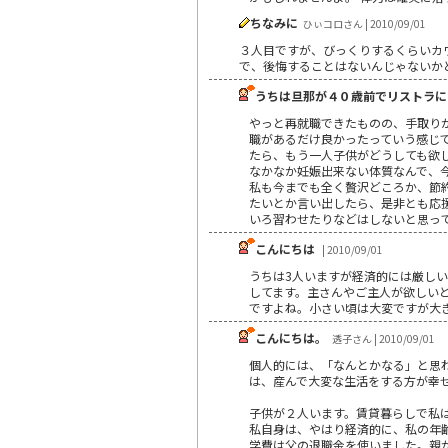
ちなみに
ひぃコロさん | 2010/09/01
３人目ですが、びっくりするくらいカワ
で、後悔することはないんじゃないか
うちは旦那が４０歳前でリストラに
やっと再就職できたものの、手取り
職があるだけ良かったっていう感じ
たら、もう一人子供がどうしても欲
なかなか妊娠出来ない体質なんで、
私も今までも全く贅沢どころか、節
たいとか言い出したら、是非とも応
いろ習わせたりなどはしないと思っ
こんにちは
| 2010/09/01
うちは3人いますが経済的には厳し
してます。主さんやご主人が欲しい
ですよね。小さい頃は大変ですが大
こんにちは。
透子さん | 2010/09/01
個人的には、「なんとかなる」と思
は、産んで大変な生活をする方が幸
子供が２人います。賃貸暮らしで私
私自身は、やはり経済的に、私の年
学費は父の退職金を使いました。親