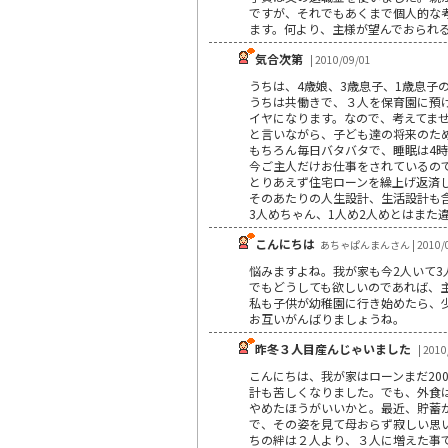
ですが、それでもあくまで個人的な
ます。何より、主様が望んでおられ
気合次第
| 2010/09/01
うちは、4歳娘、3歳息子、1歳息子
うちは共働きで、３人を保育園に預け
イヤになります。なので、考えてま
と言いながら、子ども達の将来のため
もちろん毎日バタバタで、睡眠は4時
今ご主人だけお仕事をされているの
とりあえず住宅ローンを繰上げ返済
そのあたりの人生設計、生活設計も
3人めちゃん、1人め2人めとはまた
こんにちは
あちゃぱんまんさん | 2010/0
悩みますよね。我が家も今2人いて
でもどうしても欲しいのであれば、
私も子供が幼稚園に行き始めたら、
お互いがんばりましょうね。
昨冬３人目産んじゃいました
| 2010
こんにちは、我が家はローンまだ20
計も苦しくなりました。でも、外食
やめたほうがいいかと。最近、貯蓄
で、その姿を見て母おらず寂しい思
ちの絆は２人より、３人に増えた事