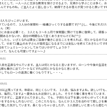
考えとして、一人一人に立派な教育を受けさせるより、兄弟から学ぶことは多く、お
るんですものね。ご主人とよく話し合って、納得できるお答えが見つかると良いです
の3人ちびっこがいます。
ているので、３人分の保育料･･･結構びっくりする金額です(^^;)し、今後どれだけ
せん（笑）
にお金は必要！と、３人とも３～６ヵ月で保育園に預けて仕事に復帰して、頑張って働
間あるかないか、自分の時間なんて全くありませんけどね(^^;)
でしたら、いざとなれば貴女ご自身が働きに出ることを考えれば、何とかなるので
して、せめて1番上のお子さんが高校生になるまでには支払いを終えておきたいです
含めてシュミレーションしてみてはいかがでしょうか？
違って、なんとも可愛いですよ～～♪
9/01
3人目を正直なやんでいます。主人は何とかなると言いますが、ローンや今後の生活
主様も働きに出てパートなどすれば何とかなるかなと思います。
少しでもローンの返済に働くつもりですし・・・。
/09/01
00以上残ってます。年収は、同じくらいです。 ３人目、悩みますよね。欲しい!で
は、毎月してますよ～夏休みもお出掛けしました。 そろそろ働く事を考えています
ができずに、正直すさんできました。 でも、子供たちは下を凄いかわいがってくれま
いをするかもしれないけど、このこたちなら、なんとか３人力を合わせて寂しさを乗
で増した気がしています。長くなっちゃいましたが、３人目欲しいと思ったら産む