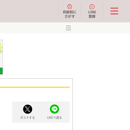
月齢別に
LINE
さがす
登録
MENU
ポストする
LINEで送る