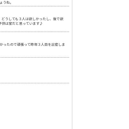
ょうね。
が、どうしても３人は欲しかったし、後で欲
、子供は宝だと思っています♪
かったので頑張って昨年３人目を出産しま