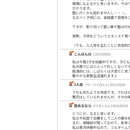
環境にもよるかと思いますが、やは
かかります。
塾に行くかも知れませんし・・・。
なるべく子供には、金銭面で我慢を
ですが、割り切って習い事や塾は行
実際、子供をどういうスタンスで育
（でも、三人目を生むことに否定的
こんばんは
| 2010/09/01
私は今第2子を妊娠中ですが、子ど
私の周りには三人って珍しくないで
経済的には、しばらくは大変だと思
賑やかな家族生活憧れます♪
3人目
ベビーマイロさん | 2010/09/01
うちも似たような年収です。うちは
贅沢はしていられませんが、その分
産めるなら
グラタンさん | 2010/09/01
どうにか、なると思います。
私は不妊症で治療をして二人の娘を
まだ、受精卵が残ってるので、来年く
私は育児休暇中なので、フルタイム