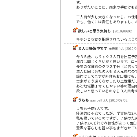
す。
ありがたいことに、両家の手助けも
三人目が少し大きくなったら、お仕
でも、働くには責任もありますし、
欲しいと思う気持ち
| 2010/09/02
キチンと収支を把握されているよう
３人目妊娠中です
赤青黄さん | 2010/0
今３５歳、もうすぐ３人目を出産予
年収は同じくらいだと思います、ロ
長男の保育園のクラス半分（と言っ
主人と同じ会社の人も３人兄弟なの
節約はしてますが外食もお出掛けも
実家がそう遠くなかったり二世帯だ
あと地域柄子育てしやすい等の理由
欲しいと思っているのなら３人目考
うちも
gamballさん | 2010/09/02
うちも子供3人です。
経済的に不安でしたが、学資保険3
私も働いているのですが、子供のた
子供は3人それぞれ個性があって面
贅沢な暮らしも習い事もまださせて
こんにちは