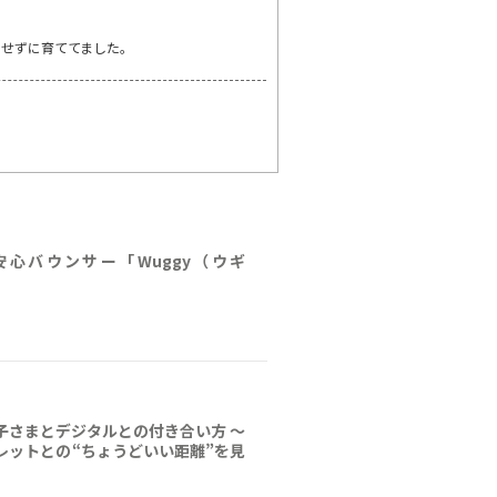
もせずに育ててました。
心バウンサー「Wuggy（ウギ
子さまとデジタルとの付き合い方 ～
レットとの“ちょうどいい距離”を見