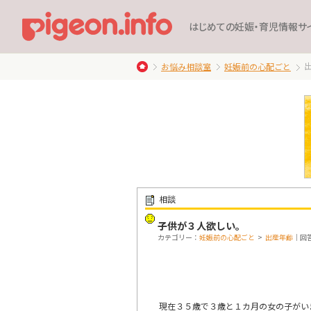
はじめての妊娠・育児情報サ
お悩み相談室
妊娠前の心配ごと
相談
子供が３人欲しい。
カテゴリー：
妊娠前の心配ごと
>
出産年齢
｜回答
現在３５歳で３歳と１カ月の女の子がい