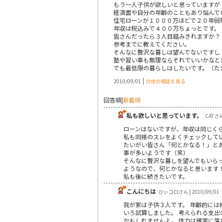
もう一人子供が欲しいと思っていますが
経済面や自分の年齢のこともあり悩んで
住宅ローンが１０００万ほどで２０年弱
年収は税込みで４００万ちょっとです。
皆さんだったら３人目踏みきれますか？
参考までに教えてください。
そんなに贅沢な暮しは望んでないですし
塾や習い事も無理ならそれでいいかなと
でも最低限の暮らしはしたいです。（た
|
2010/09/01
の他の相談を見る
回答順
|
新着順
私も欲しいと思っています。
CATさん 
ローンはないですが、年収は同じく
私も同様のスレをよくチェックして
たいがい皆さん「何とかなる！」と
事が多いようです（笑）
そんなに贅沢な暮しを望んでもいら
ようなので、何とかなると思います
私も後に続きたいです。
こんにちは
ひぃコロさん | 2010/09/01
我が家は子供３人です。 年齢的には
いろ試算しました。 考えられる支出
かもしれませんよ。 体力は確実に落