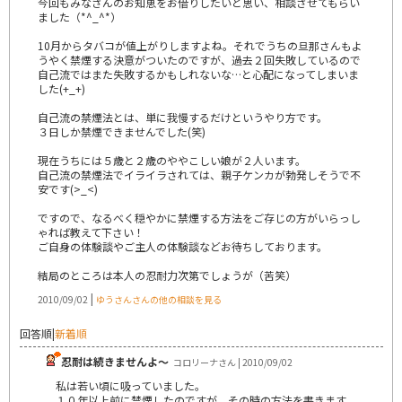
今回もみなさんのお知恵をお借りしたいと思い、相談させてもらい
ました（*^_^*）
10月からタバコが値上がりしますよね。それでうちの旦那さんもよ
うやく禁煙する決意がついたのですが、過去２回失敗しているので
自己流ではまた失敗するかもしれないな…と心配になってしまいま
した(+_+)
自己流の禁煙法とは、単に我慢するだけというやり方です。
３日しか禁煙できませんでした(笑)
現在うちには５歳と２歳のややこしい娘が２人います。
自己流の禁煙法でイライラされては、親子ケンカが勃発しそうで不
安です(>_<)
ですので、なるべく穏やかに禁煙する方法をご存じの方がいらっし
ゃれば教えて下さい！
ご自身の体験談やご主人の体験談などお待ちしております。
結局のところは本人の忍耐力次第でしょうが（苦笑）
|
2010/09/02
ゆうさんさんの他の相談を見る
回答順
|
新着順
忍耐は続きませんよ～
コロリーナさん | 2010/09/02
私は若い頃に吸っていました。
１０年以上前に禁煙したのですが、その時の方法を書きます。