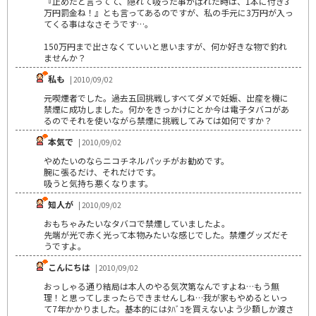
『止めたと言ってて、隠れて吸った事がばれた時は、1本に付き3
万円罰金ね！』とも言ってあるのですが、私の手元に3万円が入っ
てくる事はなさそうです…。
150万円まで出さなくていいと思いますが、何か好きな物で釣れ
ませんか？
私も
| 2010/09/02
元喫煙者でした。過去五回挑戦しすべてダメで妊娠、出産を機に
禁煙に成功しました。何かをきっかけにとか今は電子タバコがあ
るのでそれを使いながら禁煙に挑戦してみては如何ですか？
本気で
| 2010/09/02
やめたいのならニコチネルパッチがお勧めです。
腕に張るだけ、それだけです。
吸うと気持ち悪くなります。
知人が
| 2010/09/02
おもちゃみたいなタバコで禁煙していましたよ。
先端が光で赤く光って本物みたいな感じでした。禁煙グッズだそ
うですよ。
こんにちは
| 2010/09/02
おっしゃる通り結局は本人のやる気次第なんですよね…もう無
理！と思ってしまったらできませんしね…我が家もやめるといっ
て7年かかりました。基本的にはﾀﾊﾞｺを買えないよう少額しか渡さ