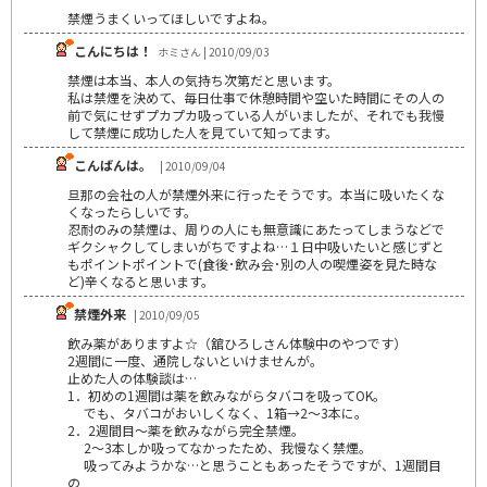
禁煙うまくいってほしいですよね。
こんにちは！
ホミさん | 2010/09/03
禁煙は本当、本人の気持ち次第だと思います。
私は禁煙を決めて、毎日仕事で休憩時間や空いた時間にその人の
前で気にせずプカプカ吸っている人がいましたが、それでも我慢
して禁煙に成功した人を見ていて知ってます。
こんばんは。
| 2010/09/04
旦那の会社の人が禁煙外来に行ったそうです。本当に吸いたくな
くなったらしいです。
忍耐のみの禁煙は、周りの人にも無意識にあたってしまうなどで
ギクシャクしてしまいがちですよね…１日中吸いたいと感じずと
もポイントポイントで(食後･飲み会･別の人の喫煙姿を見た時な
ど)辛くなると思います。
禁煙外来
| 2010/09/05
飲み薬がありますよ☆（舘ひろしさん体験中のやつです）
2週間に一度、通院しないといけませんが。
止めた人の体験談は…
1．初めの1週間は薬を飲みながらタバコを吸ってOK。
でも、タバコがおいしくなく、1箱→2～3本に。
2．2週間目～薬を飲みながら完全禁煙。
2～3本しか吸ってなかったため、我慢なく禁煙。
吸ってみようかな…と思うこともあったそうですが、1週間目
の