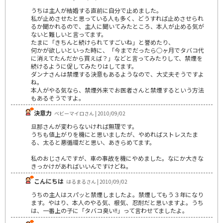
うちは主人が結婚する直前に自分で止めました。
私が止めさせたと思っている人も多く、どうすれば止めさせられ
るか聞かれるので、主人に聞いてみたところ、本人が止める気が
ないと難しいと言ってます。
たまに「きちんと続けられてすごいね」と誉めたり、
何かが欲しいといった時に、「今までだったら○ヶ月でタバコ代
に消えてたんだから買えば？」などと言ってみたりして、禁煙を
続けるように促してみたりはしてます。
ダンナさんは禁煙する決意もあるようなので、大丈夫そうですよ
ね。
本人がやる気なら、禁煙外来でお医者さんと禁煙するという方法
もあるそうですよ。
決意力
ベビーマイロさん | 2010/09/02
旦那さんが変わらないければ無理です。
うちも値上がりを機にと思いましたが、やめればストレスたま
る、太ると悪循環だと思い、あきらめてます。
私のおじさんですが、車の事故を機にやめました。なにか大きな
きっかけがあればいいんですけどね。
こんにちは
はるまるさん | 2010/09/02
うちの主人はスパッと禁煙しましたよ。禁煙してもう３年になり
ます。やはり、本人のやる気、根気、忍耐だと思いますよ。うち
は、一番上の子に「タバコ臭い!!」って言わせてましたよ。