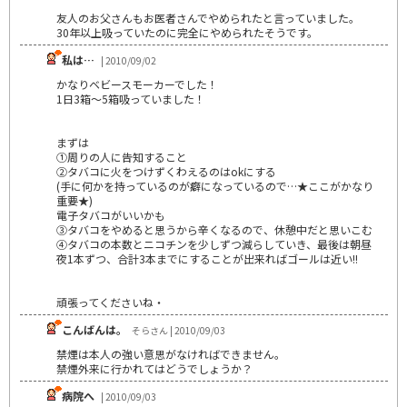
友人のお父さんもお医者さんでやめられたと言っていました。
30年以上吸っていたのに完全にやめられたそうです。
私は…
| 2010/09/02
かなりベビースモーカーでした！
1日3箱～5箱吸っていました！
まずは
①周りの人に告知すること
②タバコに火をつけずくわえるのはokにする
(手に何かを持っているのが癖になっているので…★ここがかなり
重要★)
電子タバコがいいかも
③タバコをやめると思うから辛くなるので、休憩中だと思いこむ
④タバコの本数とニコチンを少しずつ減らしていき、最後は朝昼
夜1本ずつ、合計3本までにすることが出来ればゴールは近い!!
頑張ってくださいね・
こんばんは。
そらさん | 2010/09/03
禁煙は本人の強い意思がなければできません。
禁煙外来に行かれてはどうでしょうか？
病院へ
| 2010/09/03