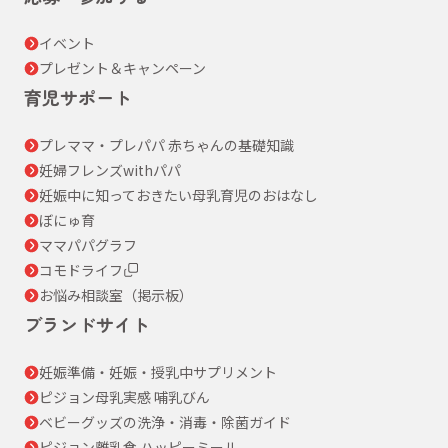
イベント
プレゼント＆キャンペーン
育児サポート
プレママ・プレパパ 赤ちゃんの基礎知識
妊婦フレンズwithパパ
妊娠中に知っておきたい母乳育児のおはなし
ぼにゅ育
ママパパグラフ
コモドライフ
お悩み相談室（掲示板）
ブランドサイト
妊娠準備・妊娠・授乳中サプリメント
ピジョン母乳実感 哺乳びん
ベビーグッズの洗浄・消毒・除菌ガイド
ピジョン離乳食 ハッピーミール