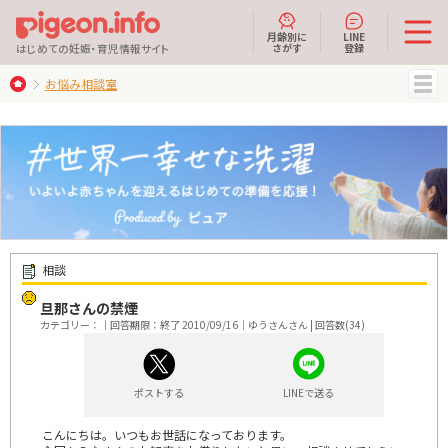
月齢別に
LINE
さがす
登録
はじめての妊娠・育児情報サイト
お悩み相談室
MENU
相談
旦那さんの禁煙
カテゴリー：｜回答期限：終了 2010/09/16｜ゆうさんさん | 回答数(34)
ポストする
LINEで送る
こんにちは。いつもお世話になっております。