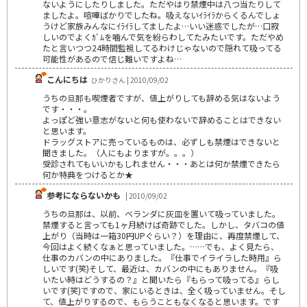
ないようにしたりしました。ただやはり禁煙中は八つ当たりして
ましたよ。喧嘩ばかりでしたね。吸えないｲﾗｲﾗからくるんでしょ
うけど家族みんなにｲﾗｲﾗしてましたよ…いい迷惑でしたが…口寂
しいのでよくｶﾞﾑを噛んで気を紛らわしてたみたいです。ただやめ
たと言いつつ24時間監視してるわけじゃないので隠れて吸ってる
可能性があるので信じ難いですよね…
こんにちは
ひかりさん | 2010/09/02
うちの旦那も喫煙者ですが、値上がりしても辞める気はないよう
です・・・。
よっぽど強い意志がないと何も使わないで辞めることはできない
と思います。
ドラッグストアに売っているものは、必ずしも禁煙はできないと
聞きました。（人にもよりますが。。。）
受診されてもいいかもしれません・・・あとは何か禁煙できたら
何か特典をつけるとか★
参考にならないかも
| 2010/09/02
うちの旦那は、以前、ベランダに灰皿を置いて吸っていました。
禁煙すると言っても1ヶ月続けば奇跡でした。しかし、タバコの値
上がり（当時は一箱30円UPぐらい？）を理由に、再度禁煙して、
今回はよく続くなぁと思っていました。……でも、よく見たら、
仕事のカバンの中にありました。『仕事でイライラした時用』ら
しいです(笑)そして、最近は、カバンの中にもありません。『吸
いたい時はどうするの？』と聞いたら『もらって吸ってる』らし
いです(笑)ですので、家にいるときは、全く吸っていません。そし
て、値上がりするので、もらうこともなくなると思います。です