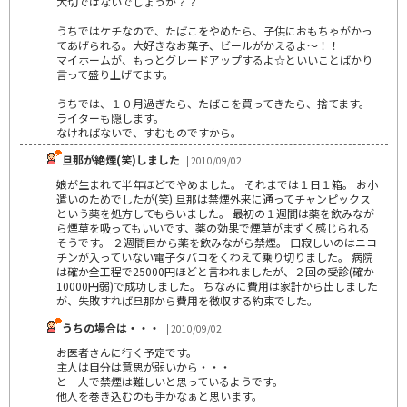
大切ではないでしょうか？？
うちではケチなので、たばこをやめたら、子供におもちゃがかっ
てあげられる。大好きなお菓子、ビールがかえるよ～！！
マイホームが、もっとグレードアップするよ☆といいことばかり
言って盛り上げてます。
うちでは、１０月過ぎたら、たばこを買ってきたら、捨てます。
ライターも隠します。
なければないで、すむものですから。
旦那が絶煙(笑)しました
| 2010/09/02
娘が生まれて半年ほどでやめました。 それまでは１日１箱。 お小
遣いのためでしたが(笑) 旦那は禁煙外来に通ってチャンピックス
という薬を処方してもらいました。 最初の１週間は薬を飲みなが
ら煙草を吸ってもいいです、薬の効果で煙草がまずく感じられる
そうです。 ２週間目から薬を飲みながら禁煙。 口寂しいのはニコ
チンが入っていない電子タバコをくわえて乗り切りました。 病院
は確か全工程で25000円ほどと言われましたが、２回の受診(確か
10000円弱)で成功しました。 ちなみに費用は家計から出しました
が、失敗すれば旦那から費用を徴収する約束でした。
うちの場合は・・・
| 2010/09/02
お医者さんに行く予定です。
主人は自分は意思が弱いから・・・
と一人で禁煙は難しいと思っているようです。
他人を巻き込むのも手かなぁと思います。