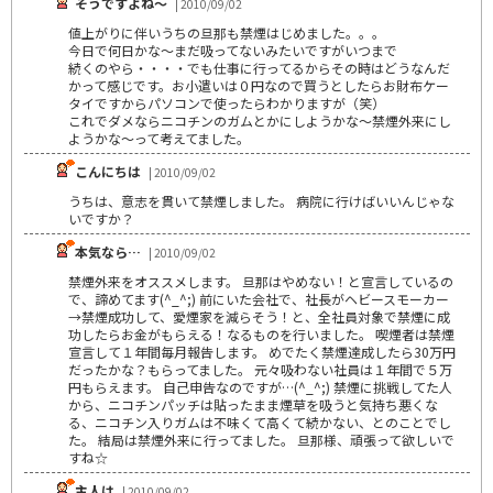
そうですよね～
| 2010/09/02
値上がりに伴いうちの旦那も禁煙はじめました。。。
今日で何日かな～まだ吸ってないみたいですがいつまで
続くのやら・・・・でも仕事に行ってるからその時はどうなんだ
かって感じです。お小遣いは０円なので買うとしたらお財布ケー
タイですからパソコンで使ったらわかりますが（笑）
これでダメならニコチンのガムとかにしようかな～禁煙外来にし
ようかな～って考えてました。
こんにちは
| 2010/09/02
うちは、意志を貫いて禁煙しました。 病院に行けばいいんじゃな
いですか？
本気なら…
| 2010/09/02
禁煙外来をオススメします。 旦那はやめない！と宣言しているの
で、諦めてます(^_^;) 前にいた会社で、社長がヘビースモーカー
→禁煙成功して、愛煙家を減らそう！と、全社員対象で禁煙に成
功したらお金がもらえる！なるものを行いました。 喫煙者は禁煙
宣言して１年間毎月報告します。 めでたく禁煙達成したら30万円
だったかな？もらってました。 元々吸わない社員は１年間で５万
円もらえます。 自己申告なのですが…(^_^;) 禁煙に挑戦してた人
から、ニコチンパッチは貼ったまま煙草を吸うと気持ち悪くな
る、ニコチン入りガムは不味くて高くて続かない、とのことでし
た。 結局は禁煙外来に行ってました。 旦那様、頑張って欲しいで
すね☆
主人は
| 2010/09/02