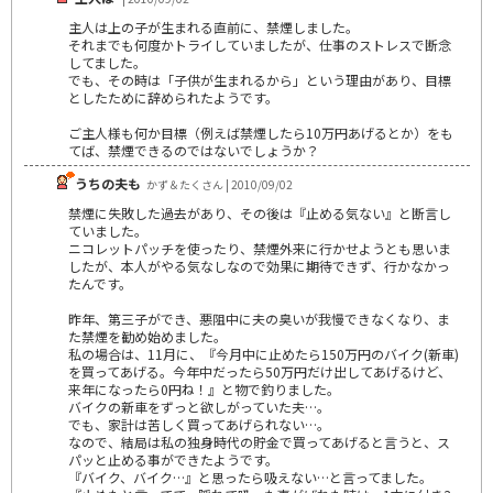
主人は上の子が生まれる直前に、禁煙しました。
それまでも何度かトライしていましたが、仕事のストレスで断念
してました。
でも、その時は「子供が生まれるから」という理由があり、目標
としたために辞められたようです。
ご主人様も何か目標（例えば禁煙したら10万円あげるとか）をも
てば、禁煙できるのではないでしょうか？
うちの夫も
かず＆たくさん | 2010/09/02
禁煙に失敗した過去があり、その後は『止める気ない』と断言し
ていました。
ニコレットパッチを使ったり、禁煙外来に行かせようとも思いま
したが、本人がやる気なしなので効果に期待できず、行かなかっ
たんです。
昨年、第三子ができ、悪阻中に夫の臭いが我慢できなくなり、ま
た禁煙を勧め始めました。
私の場合は、11月に、『今月中に止めたら150万円のバイク(新車)
を買ってあげる。今年中だったら50万円だけ出してあげるけど、
来年になったら0円ね！』と物で釣りました。
バイクの新車をずっと欲しがっていた夫…。
でも、家計は苦しく買ってあげられない…。
なので、結局は私の独身時代の貯金で買ってあげると言うと、ス
パッと止める事ができたようです。
『バイク、バイク…』と思ったら吸えない…と言ってました。