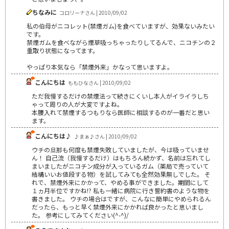
ちなみに
コロリーナさん | 2010/09/02
私の伯母がニコレット(禁煙ガム)を食べていますが、効果ないみたい
です。
禁煙ガムを食べながら煙草吸っちゃったりしてるんで、ニコチンの２
重取り状態になってます。
やっぱり本気なら「禁煙外来」かなって思いますよ。
こんにちは
ももひなさん | 2010/09/02
ただ我慢するだけの禁煙法って続きにくいし本人がイライラしち
ゃって周りの人が大変ですよね。
本腰入れて禁煙するつもりなら医師に相談するのが一番だと思い
ます。
こんにちは♪
♪まぁ♪さん | 2010/09/02
ウチの旦那も何度も禁煙失敗していましたが、今は吸っていませ
ん！ 自己流（我慢するだけ）はもちろん続かず、名前は忘れてし
まいましたがニコチン成分が入っているガム（薬局で売っていて
結構いいお値段する物）を試してみても全然効果無しでした。 そ
れで、禁煙外来にかかって、やめる事ができました。期間にして
１ヵ月半位ですかね!? 私も一緒に病院に行き誓約書のような物を
書きました。 ウチの場合はですが、こんなに簡単にやめられるん
だったら、もっと早く禁煙外来にかかれば良かったと思いまし
た。 参考にしてみてください(^-^)/