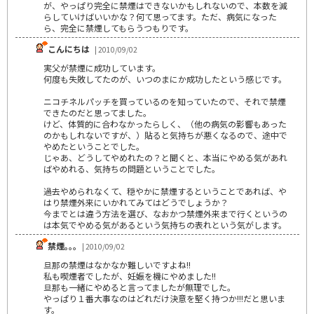
が、やっぱり完全に禁煙はできないかもしれないので、本数を減
らしていけばいいかな？何て思ってます。ただ、病気になった
ら、完全に禁煙してもらうつもりです。
こんにちは
| 2010/09/02
実父が禁煙に成功しています。
何度も失敗してたのが、いつのまにか成功したという感じです。
ニコチネルパッチを買っているのを知っていたので、それで禁煙
できたのだと思ってました。
けど、体質的に合わなかったらしく、（他の病気の影響もあった
のかもしれないですが、）貼ると気持ちが悪くなるので、途中で
やめたということでした。
じゃあ、どうしてやめれたの？と聞くと、本当にやめる気があれ
ばやめれる、気持ちの問題ということでした。
過去やめられなくて、穏やかに禁煙するということであれば、や
はり禁煙外来にいかれてみてはどうでしょうか？
今までとは違う方法を選び、なおかつ禁煙外来まで行くというの
は本気でやめる気があるという気持ちの表れという気がします。
禁煙｡｡｡
| 2010/09/02
旦那の禁煙はなかなか難しいですよね!!
私も喫煙者でしたが、妊娠を機にやめました!!
旦那も一緒にやめると言ってましたが無理でした。
やっぱり１番大事なのはどれだけ決意を堅く持つか!!!だと思いま
す。