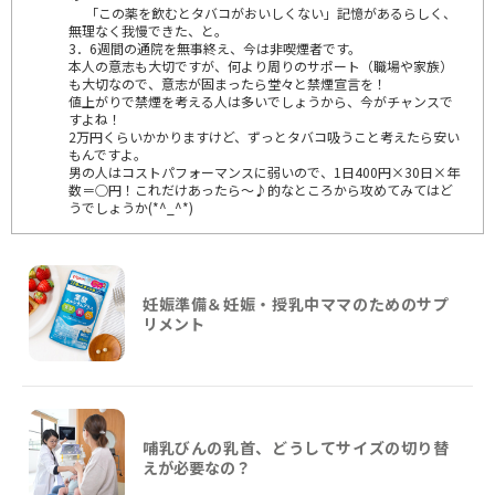
「この薬を飲むとタバコがおいしくない」記憶があるらしく、
無理なく我慢できた、と。
3．6週間の通院を無事終え、今は非喫煙者です。
本人の意志も大切ですが、何より周りのサポート（職場や家族）
も大切なので、意志が固まったら堂々と禁煙宣言を！
値上がりで禁煙を考える人は多いでしょうから、今がチャンスで
すよね！
2万円くらいかかりますけど、ずっとタバコ吸うこと考えたら安い
もんですよ。
男の人はコストパフォーマンスに弱いので、1日400円×30日×年
数＝○円！これだけあったら～♪的なところから攻めてみてはど
うでしょうか(*^_^*)
妊娠準備＆妊娠・授乳中ママのためのサプ
リメント
哺乳びんの乳首、どうしてサイズの切り替
えが必要なの？