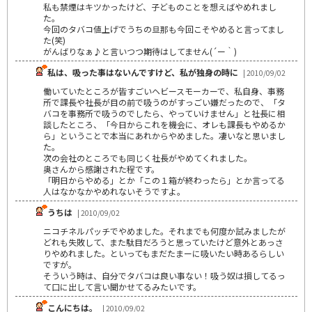
私も禁煙はキツかったけど、子どものことを想えばやめれまし
た。
今回のタバコ値上げでうちの旦那も今回こそやめると言ってまし
た(笑)
がんばりなぁ♪と言いつつ期待はしてません(´ー｀)
私は、吸った事はないんですけど、私が独身の時に
| 2010/09/02
働いていたところが皆すごいヘビースモーカーで、私自身、事務
所で課長や社長が目の前で吸うのがすっごい嫌だったので、「タ
バコを事務所で吸うのでしたら、やっていけません」と社長に相
談したところ、「今日からこれを機会に、オレも課長もやめるか
ら」ということで本当にあれからやめました。凄いなと思いまし
た。
次の会社のところでも同じく社長がやめてくれました。
奥さんから感謝された程です。
「明日からやめる」とか「この１箱が終わったら」とか言ってる
人はなかなかやめれないそうですよ。
うちは
| 2010/09/02
ニコチネルパッチでやめました。それまでも何度か試みましたが
どれも失敗して、また駄目だろうと思っていたけど意外とあっさ
りやめれました。といってもまだたまーに吸いたい時あるらしい
ですが。
そういう時は、自分でタバコは良い事ない！吸う奴は損してるっ
て口に出して言い聞かせてるみたいです。
こんにちは。
| 2010/09/02