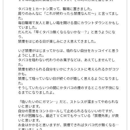
タバコを１カートン買って、職場に置きました。
周りのみんなに「これが終わったら禁煙なんだ～」と言ってまし
た。
毎日職場で友人と新しい箱を開ける度にカウントダウンとかもし
ていました。
だんだん「早くタバコ無くならないかな…？」と思うようにな
り、
禁煙をはじめる日が楽しみにさえ思えてきました。
いざ禁煙がはじまってからは、吸わない自分をカッコイイと思う
ようにしました。
タバコを吸わない代わりのお菓子などは、あえてしませんでし
た。
禁煙を続けられる自分をいかにナルシストに考えられるかがコツ
かも。
禁煙して吸っていない日が続くのが嬉しく思えるようになりまし
た。
そうしていたらいつの間にかタバコの煙のするところが不快にな
るまでになりましたよ。
「吸いたいのにガマン…」だと、ストレスが溜まってやめられな
いと思います。
自分の意思をコントロールして止められるならいいのですが、
それが困難なら、最近ＴＶＣＭでもやっている「禁煙外来」が良
いと思います。
お金はかかると思いますが、禁煙できればタバコ代が無くなる…
と思いましょう、。