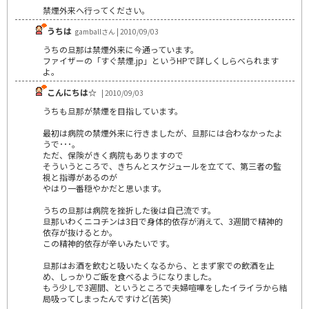
禁煙外来へ行ってください。
うちは
gamballさん | 2010/09/03
うちの旦那は禁煙外来に今通っています。
ファイザーの「すぐ禁煙.jp」というHPで詳しくしらべられます
よ。
こんにちは☆
| 2010/09/03
うちも旦那が禁煙を目指しています。
最初は病院の禁煙外来に行きましたが、旦那には合わなかったよ
うで･･･。
ただ、保険がきく病院もありますので
そういうところで、きちんとスケジュールを立てて、第三者の監
視と指導があるのが
やはり一番穏やかだと思います。
うちの旦那は病院を挫折した後は自己流です。
旦那いわくニコチンは3日で身体的依存が消えて、3週間で精神的
依存が抜けるとか。
この精神的依存が辛いみたいです。
旦那はお酒を飲むと吸いたくなるから、とまず家での飲酒を止
め、しっかりご飯を食べるようになりました。
もう少しで3週間、というところで夫婦喧嘩をしたイライラから結
局吸ってしまったんですけど(苦笑)