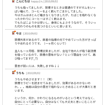
こんにちは
happyさん | 2010/09/02
うちも吸ってましたが、禁煙するときは普通のですがガムをいっ
ぱい噛んで、コーヒーをよく飲んでごまかしてました。
今はガムはほとんど噛まなくなりましたが、たばこを吸わなくな
ったかわりにコーヒーはすごく飲みます。
でもたばこよりかは安いし、身体にもよさそうなので、そういっ
た代わりのものを見つけるといいと思います。
今は
| 2010/09/02
禁煙外来があるので、医者の指導の元でやめていった方がきっぱ
りやめれるそうです。（一ヶ月くらいで）
主人も一ヶ月程、禁煙出来ましたが、会社で他の人が吸う副流煙
を吸っているので、禁煙の意味がない？という理由をつけて、再
び吸ってます(T_T)
意思が弱い人は、失敗しますね↓↓
うちも
| 2010/09/02
うちもやめさせます！！（笑）
禁煙セラピーを読ませてみましたが、効果があるのかないの
か。。。結局は自分の意志で吸わないときめることが大事だと思
います。
というか、何か、かわりになるものがいるという考えではなく、
自分にとって必要ない。自分はなくても大丈夫と思いこむことが