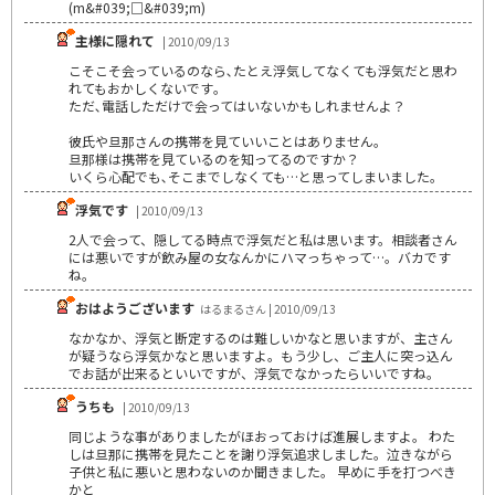
(m&#039;□&#039;m)
主様に隠れて
| 2010/09/13
こそこそ会っているのなら､たとえ浮気してなくても浮気だと思わ
れてもおかしくないです｡
ただ､電話しただけで会ってはいないかもしれませんよ？
彼氏や旦那さんの携帯を見ていいことはありません｡
旦那様は携帯を見ているのを知ってるのですか？
いくら心配でも､そこまでしなくても…と思ってしまいました｡
浮気です
| 2010/09/13
2人で会って、隠してる時点で浮気だと私は思います。相談者さん
には悪いですが飲み屋の女なんかにハマっちゃって…。バカです
ね。
おはようございます
はるまるさん | 2010/09/13
なかなか、浮気と断定するのは難しいかなと思いますが、主さん
が疑うなら浮気かなと思いますよ。もう少し、ご主人に突っ込ん
でお話が出来るといいですが、浮気でなかったらいいですね。
うちも
| 2010/09/13
同じような事がありましたがほおっておけば進展しますよ。 わた
しは旦那に携帯を見たことを謝り浮気追求しました。泣きながら
子供と私に悪いと思わないのか聞きました。 早めに手を打つべき
かと