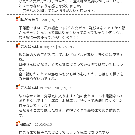
浮気か本気か分かりませんが、ご主人様の気持ちが向いているこ
とは否めないような感じを受けました。
一度きちんと聞いてみたほうがよいと思います。
私だったら
| 2010/09/12
即離婚ですね！私の場合ですｹﾄﾞね☆だって嫌ぢゃなぃですか！隠
さなきゃいけないって事はやましいって思ってるから！何もない
なら嫁に一言ゆってから行くべき！！
こんばんは
happyさん | 2010/09/12
飲み屋の女の子が入院して、わざわざお見舞いに行くのは変です
ね。
旦那さんはかなり、その女性にはまっているのではないでしょう
か。
全て話したことで旦那さんも少しは改心したか、しばらく様子を
みたほうがいいですね。
こんばんは
ホミさん | 2010/09/13
私のなかでは十分浮気に入ります！他の女とメールや電話なんて
ありえないですし、病院にお見舞いに行くって結構仲良くないと
行かないですよね？
私ならそこまで話したなら、納得いくまで最後まで突き詰めま
す。
確証が
| 2010/09/13
捕まるまで様子見てはどうでしょう？気にはなりますが