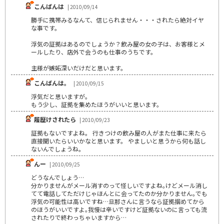
こんばんは
| 2010/09/14
勝手に携帯みるなんて、信じられません・・・されたら絶対イヤ
な事です。
浮気の証拠はあるのでしょうか？飲み屋の女の子は、お客様とメ
ールしたり、店外で会うのも仕事のうちです。
主様が嫉妬深いだけだと思います。
こんばんは。
| 2010/09/15
浮気だと思いますが。
もう少し、証拠を集めたほうがいいと思います。
履歴けされたら
| 2010/09/23
証拠もないですよね。 行きつけの飲み屋の人がまた仕事に来たら
直接聞いたらいいかなと思います。 やましいと思うから何も話し
ないんでしょうね。
んー
| 2010/09/25
どうなんでしょう…
分かりませんがメール消すのって怪しいですよね｡けどメール消し
てて電話してただけじゃほんとに会ってたのか分かりません｡でも
浮気の可能性は高いですね…旦那さんに言うなら証拠掴めてから
のほうがいいですよ｡我慢は辛いですけど証拠ないのに言っても流
されたりで終わっちゃいますから…