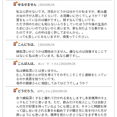
ゆるせません
| 2010/09/26
私なら許せないです。浮気かどうかは分かりかねますが、飲み屋
の女の子が入院したくらいで、お見舞いに行くでしょうか？？好
意をもっているのは確かですし、隠すなんて怪しいです。
ただ子供のためにも知らないふりをしていたほうが今後の生活の
ためにはいいのではないかと思います。家も似たような事があっ
たのですが、心の中は全く許してませんから。。
とっても苦しいとおもいますが、頑張ってください。
こんにちは。
| 2010/09/26
嫉妬深いかどうかは関係ありません。嫌なものは我慢することで
はないと私は思っています。私なら嫌ですし。
こんばんは。
みぃ(｀∇´ゞさん | 2010/09/26
私は嫉妬深いとは思いません。
むしろ旦那さんが何を考えてその子とこそこそと連絡をとってい
るのか真意を知りたいです。
相手の親御さんに相談してみてはどうでしょうか？
どうだろう。
ばやしさん | 2010/09/26
余り嫉妬深くすると離れて行かれる気もしますし本来携帯のチェ
ックもどうかと思います。ただ、飲みだけの友人にしては旦那さ
んの方が好意を持っているようにも感じます。キチンと時間を持
って話し合いをされる事をお勧めですが聞き方に気を付けた方が
良いようにも思います。携帯を見たいきさつなどをまず考えた方