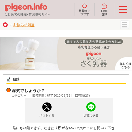
月齢別に
LINE
さがす
登録
はじめての妊娠・育児情報サイト
お悩み相談室
MENU
相談
浮気でしょうか？
カテゴリー：｜回答期限：終了 2010/09/26｜ | 回答数(27)
ポストする
LINEで送る
誰にも相談できず、吐き出す所がないので良かったら聞いて下さ