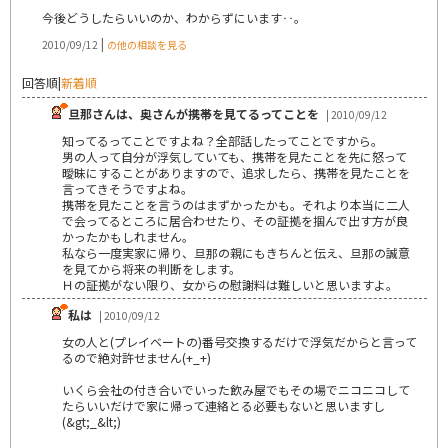
今後どうしたらいいのか、わからずにいます‥。
|
2010/09/12
の他の相談を見る
回答順
|
新着順
旦那さんは、奥さんが携帯を見てるってことを
| 2010/09/12
知ってるってことですよね？全部話したってことですから。
男の人って自分が浮気していても、携帯を見たことを先に怒って
曖昧にすることがありますので、追求したら、携帯を見たことを
言ってきそうですよね。
携帯を見たことを言うのはまずかったかも。それより本当に二人
で会ってるところに居合わせたり、その証拠を掴んで出す方が良
かったかもしれません。
私なら一度実家に帰り、旦那の親にもきちんと伝え、旦那の誠意
を見てから将来の判断をします。
Ｈの証拠がない限り、女からの慰謝料は難しいと思いますよ。
私は
| 2010/09/12
女の人と(プレイベートの)番号交換するだけで浮気だからと言って
るので絶対許せません(+_+)
いくら会社の付き合いでいった飲み屋でもその場でニコニコして
たらいいだけで家に帰って連絡とる必要もないと思いますし
(&gt;_&lt;)