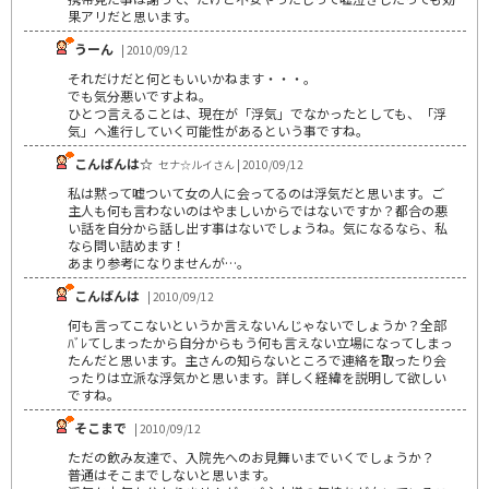
果アリだと思います。
うーん
| 2010/09/12
それだけだと何ともいいかねます・・・。
でも気分悪いですよね。
ひとつ言えることは、現在が「浮気」でなかったとしても、「浮
気」へ進行していく可能性があるという事ですね。
こんばんは☆
セナ☆ルイさん | 2010/09/12
私は黙って嘘ついて女の人に会ってるのは浮気だと思います。ご
主人も何も言わないのはやましいからではないですか？都合の悪
い話を自分から話し出す事はないでしょうね。気になるなら、私
なら問い詰めます！
あまり参考になりませんが…。
こんばんは
| 2010/09/12
何も言ってこないというか言えないんじゃないでしょうか？全部
ﾊﾞﾚてしまったから自分からもう何も言えない立場になってしまっ
たんだと思います。主さんの知らないところで連絡を取ったり会
ったりは立派な浮気かと思います。詳しく経緯を説明して欲しい
ですね。
そこまで
| 2010/09/12
ただの飲み友達で、入院先へのお見舞いまでいくでしょうか？
普通はそこまでしないと思います。