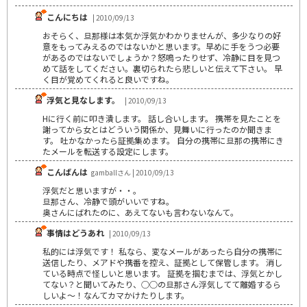
こんにちは
| 2010/09/13
おそらく、旦那様は本気か浮気かわかりませんが、多少なりの好
意をもってみえるのではないかと思います。早めに手をうつ必要
があるのではないでしょうか？怒鳴ったりせず、冷静に目を見つ
めて話をしてください。裏切られたら悲しいと伝えて下さい。 早
く目が覚めてくれると良いですね。
浮気と見なします。
| 2010/09/13
Hに行く前に叩き潰します。 話し合いします。 携帯を見たことを
謝ってから女とはどういう関係か、見舞いに行ったのか聞きま
す。 吐かなかったら証拠集めます。 自分の携帯に旦那の携帯にき
たメールを転送する設定にします。
こんばんは
gamballさん | 2010/09/13
浮気だと思いますが・・。
旦那さん、冷静で頭がいいですね。
奥さんにばれたのに、あえてないも言わないなんて。
事情はどうあれ
| 2010/09/13
私的には浮気です！ 私なら、変なメールがあったら自分の携帯に
送信したり、メアドや携番を控え、証拠として保管します。 消し
ている時点で怪しいと思います。 証拠を掴むまでは、浮気とかし
てない？と聞いてみたり、○○の旦那さん浮気してて離婚するら
しいよ～！なんてカマかけたりします。