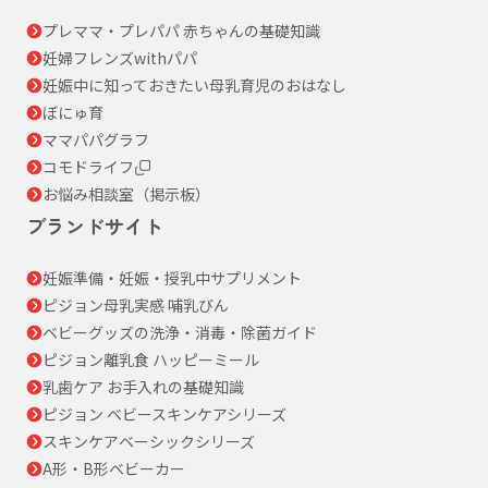
プレママ・プレパパ 赤ちゃんの基礎知識
妊婦フレンズwithパパ
妊娠中に知っておきたい母乳育児のおはなし
ぼにゅ育
ママパパグラフ
コモドライフ
お悩み相談室（掲示板）
ブランドサイト
妊娠準備・妊娠・授乳中サプリメント
ピジョン母乳実感 哺乳びん
ベビーグッズの洗浄・消毒・除菌ガイド
ピジョン離乳食 ハッピーミール
乳歯ケア お手入れの基礎知識
ピジョン ベビースキンケアシリーズ
スキンケアベーシックシリーズ
A形・B形ベビーカー