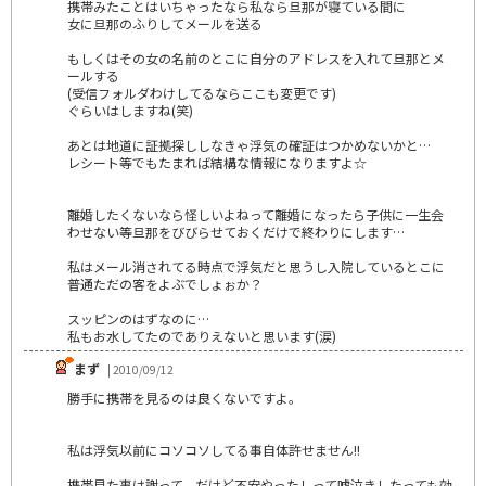
携帯みたことはいちゃったなら私なら旦那が寝ている間に
女に旦那のふりしてメールを送る
もしくはその女の名前のとこに自分のアドレスを入れて旦那とメ
ールする
(受信フォルダわけしてるならここも変更です)
ぐらいはしますね(笑)
あとは地道に証拠探ししなきゃ浮気の確証はつかめないかと…
レシート等でもたまれば結構な情報になりますよ☆
離婚したくないなら怪しいよねって離婚になったら子供に一生会
わせない等旦那をびびらせておくだけで終わりにします…
私はメール消されてる時点で浮気だと思うし入院しているとこに
普通ただの客をよぶでしょぉか？
スッピンのはずなのに…
私もお水してたのでありえないと思います(涙)
まず
| 2010/09/12
勝手に携帯を見るのは良くないですよ。
私は浮気以前にコソコソしてる事自体許せません!!
携帯見た事は謝って、だけど不安やったしって嘘泣きしたっても効