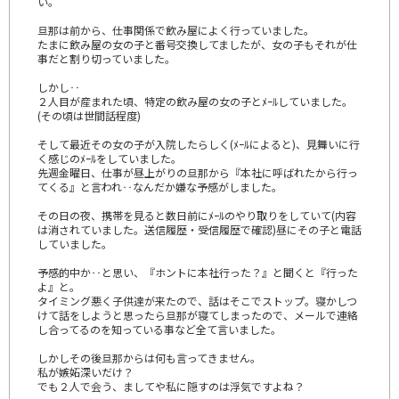
い。
旦那は前から、仕事関係で飲み屋によく行っていました。
たまに飲み屋の女の子と番号交換してましたが、女の子もそれが仕
事だと割り切っていました。
しかし‥
２人目が産まれた頃、特定の飲み屋の女の子とﾒｰﾙしていました。
(その頃は世間話程度)
そして最近その女の子が入院したらしく(ﾒｰﾙによると)、見舞いに行
く感じのﾒｰﾙをしていました。
先週金曜日、仕事が昼上がりの旦那から『本社に呼ばれたから行っ
てくる』と言われ‥なんだか嫌な予感がしました。
その日の夜、携帯を見ると数日前にﾒｰﾙのやり取りをしていて(内容
は消されていました。送信履歴・受信履歴で確認)昼にその子と電話
していました。
予感的中か‥と思い、『ホントに本社行った？』と聞くと『行った
よ』と。
タイミング悪く子供達が来たので、話はそこでストップ。寝かしつ
けて話をしようと思ったら旦那が寝てしまったので、メールで連絡
し合ってるのを知っている事など全て言いました。
しかしその後旦那からは何も言ってきません。
私が嫉妬深いだけ？
でも２人で会う、ましてや私に隠すのは浮気ですよね？