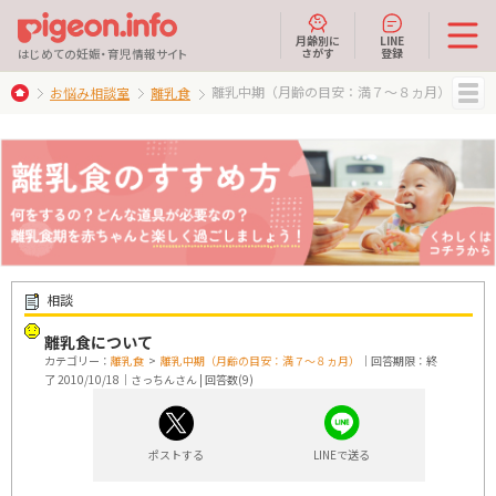
月齢別に
LINE
さがす
登録
はじめての妊娠・育児情報サイト
離乳中期（月齢の目安：満７～８ヵ月）
お悩み相談室
離乳食
MENU
相談
離乳食について
カテゴリー：
離乳食
>
離乳中期（月齢の目安：満７～８ヵ月）
｜回答期限：終
了 2010/10/18｜さっちんさん | 回答数(9)
ポストする
LINEで送る