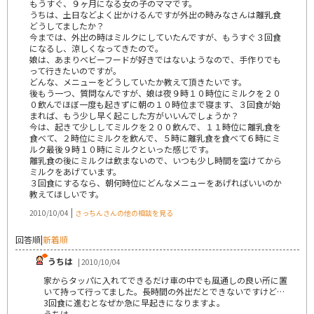
もうすぐ、９ヶ月になる女の子のママです。
うちは、土日などよく出かけるんですが外出の時みなさんは離乳食
どうしてましたか？
今までは、外出の時はミルクにしていたんですが、もうすぐ３回食
になるし、涼しくなってきたので。
娘は、あまりベビーフードが好きではないようなので、手作りでも
って行きたいのですが。
どんな、メニューをどうしていたか教えて頂きたいです。
後もう一つ、質問なんですが、娘は夜９時１０時位にミルクを２０
０飲んでほぼ一度も起きずに朝の１０時位まで寝ます、３回食が始
まれば、もう少し早く起こした方がいいんでしょうか？
今は、起きて少ししてミルクを２００飲んで、１１時位に離乳食を
食べて、２時位にミルクを飲んで、５時に離乳食を食べて６時にミ
ルク最後９時１０時にミルクといった感じです。
離乳食の後にミルクは飲まないので、いつも少し時間を空けてから
ミルクをあげています。
３回食にするなら、朝何時位にどんなメニューをあげればいいのか
教えてほしいです。
|
2010/10/04
さっちんさんの他の相談を見る
回答順
|
新着順
うちは
| 2010/10/04
家からタッパに入れてできるだけ車の中でも風通しの良い所に置
いて持って行ってました。長時間の外出だとできないですけど…
3回食に進むとなぜか急に早起きになりますよ。
うちは