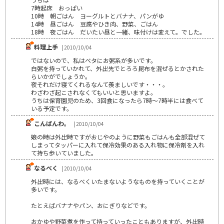
7時起床 おっぱい
10時 朝ごはん ヨーグルトとバナナ、パンがゆ
14時 昼ごはん 豆腐やひき肉、野菜、ごはん
18時 夜ごはん だいたい昼と一緒、味付けは変えて。でした。
料理上手
| 2010/10/04
ではないので、私はベタにお粥系が多いです。
白粥を持っていかれて、外出先でとろろ昆布を混ぜるとかされた
らいかがでしょうか。
夜それだけ寝てくれるなんて羨ましいです・・・。
わざわざ起こされなくてもいいと思いますよ。
うちは保育園児のため、3回食になったら7時～7時半には食べて
いる予定です。
こんばんわ。
| 2010/10/04
娘の時は外出時ですがおじやのように野菜もごはんも全部混ぜて
しまってタッパーに入れて保冷効果のある入れ物に保冷剤を入れ
て持ち歩いていました。
なるべく
| 2010/10/04
外出時には、なるべくいたまないようなものを持っていくことが
多いです。
たとえばバナナやパン、おにぎりなどです。
おかゆや野菜煮を作って持っていったこともありますが、外出時