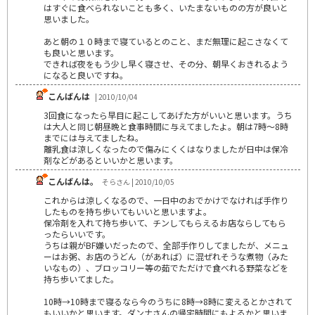
はすぐに食べられないことも多く、いたまないものの方が良いと
思いました。
あと朝の１０時まで寝ているとのこと、まだ無理に起こさなくて
も良いと思います。
できれば夜をもう少し早く寝させ、その分、朝早くおきれるよう
になると良いですね。
こんばんは
| 2010/10/04
3回食になったら早目に起こしてあげた方がいいと思います。うち
は大人と同じ朝昼晩と食事時間に与えてましたよ。朝は7時～8時
までには与えてましたね。
離乳食は涼しくなったので傷みにくくはなりましたが日中は保冷
剤などがあるといいかと思います。
こんばんは。
そらさん | 2010/10/05
これからは涼しくなるので、一日中のおでかけでなければ手作り
したものを持ち歩いてもいいと思いますよ。
保冷剤を入れて持ち歩いて、チンしてもらえるお店ならしてもら
ったらいいです。
うちは親がBF嫌いだったので、全部手作りしてましたが、メニュ
ーはお粥、お店のうどん（があれば）に混ぜれそうな煮物（みた
いなもの）、ブロッコリー等の茹でただけで食べれる野菜などを
持ち歩いてました。
10時→10時まで寝るなら今のうちに8時→8時に変えるとかされて
もいいかと思います。ダンナさんの帰宅時間にもよるかと思いま