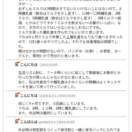
すが･･･。
必ずしもミルクは3時間おきでないといけないことはないので、8
時離乳食（飲めばミルクを少し足す）、11時～12時離乳食、2時
ミルク、5時離乳食（飲めばミルクを少し足す）、8時ミルク→就
寝、とかはどうですか？ミルクを飲まない＝お腹がいっぱい、な
ので、夕方のミルクはいらないかもしれないですね。
ミルクを使った離乳食を作られてもいいかと思います。
うちは9ヶ月でミルク卒業した上離乳食をもりもり食べる子だった
ので、1日3食＋おやつでしたよ。それでも体重増加は順調でし
た。
朝はなかなか時間がないので、パンがゆ（お粥）、お野菜、ヨー
グルト、果物とかで充分だと思います。
こんにちは
| 2010/10/05
生活リズム的に、７～８時くらいに起こして朝食後にお散歩とか
行った方が良いんじゃないかなと思いました。
あと、私は外食先での離乳食はそのくらいの時期はよくホットケ
ーキを焼いて持って行っていました。
こんにちは
はるまるさん | 2010/10/05
同じく9ヶ月ですが、３回食にしています。
うちは、8時、１２時、6時に離乳食にしています。
また、外出時は雑炊にしています。
こんばんは
gamballさん | 2010/10/05
外出時は野菜粥をつくって保冷剤と一緒に保冷バックに入れてま