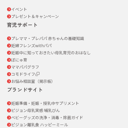
イベント
プレゼント＆キャンペーン
育児サポート
プレママ・プレパパ 赤ちゃんの基礎知識
妊婦フレンズwithパパ
妊娠中に知っておきたい母乳育児のおはなし
ぼにゅ育
ママパパグラフ
コモドライフ
お悩み相談室（掲示板）
ブランドサイト
妊娠準備・妊娠・授乳中サプリメント
ピジョン母乳実感 哺乳びん
ベビーグッズの洗浄・消毒・除菌ガイド
ピジョン離乳食 ハッピーミール