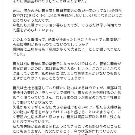
未だに直接言われたりしたことはありません。
要は、何かの折に義父家と義母家両方の親戚一同のもてなし(金銭的
負担含む)をゆくゆくは私たち夫婦がしないといけなくなるというこ
とになりそうなんです。
今私たち夫婦はマンション暮らしですが、できるだけ早い時期での
同居を求められています。
このような事情って、結婚が決まったときにさらっとでも義両親か
ら直接説明があるものではないのでしょうか？
婚約後に旦那からも「親戚が多くて大変だよ」としか聞いてません
でした。
義父は別に義母の家の婿養子になったわけではなく、普通に義母が
義父に嫁いだのに、墓は義母方に入る…という、このことにかなり
混乱しています。私の身近に似たような事情の人がいないのもあり
ますがこれはよくあることなのでしょうか？
義父は会社を経営しており確かに財力はあるほうですが、旦那は同
業他社の普通のサラリーマンで修行中。義父の会社を継げるのか含
め全く決まっていません。むしろ弟のほうが義父の会社で平社員と
して働いている状況です。
失礼かもですがそんなに大きな会社でもないので、私たち夫婦は義
父の財力の恩恵をかなりうけていると感じることはあまりなく、ご
く普通の生活水準だと思います。義父は資産は家以外旦那に残さな
いとまで言っています。
私たち夫婦が義両親と同じようにできるだけの保証は今のところど
こにもありません…義父だからこそ、今の状況が作れているんで