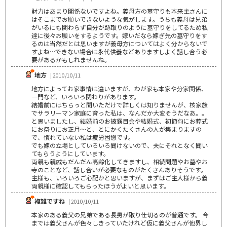
財力はあまり関係ないですよね。義母方の墓守りも本来主さんに
はそこまでお願いできないような気がします。うちも義母は兄弟
がいるにも関わらず自分が跡取りのように墓守りをしてるため私
達に後々お願いをするようです。嫁いだなら嫁ぎ先の墓守りをす
るのは当然だとは思いますが義母方についてはよく分からないで
すよね…できない場合は永代供養などありますしよく話し合う必
要があるかもしれませんね。
地方
| 2010/10/11
地方によってお家事情は違いますが、わが家も本家や分家関係、
一門など、いろいろ関わりがあります。
結婚前にはちらっと聞いただけで詳しくは知りませんが、核家族
でサラリーマン家庭に育った私は、なんだか大変そうだなあ。。
と思いましたし、結婚前のお披露目会や結婚式、初節句にお葬式
にお祭りにお正月～と、とにかくたくさんの人が集まりますの
で、慣れていない私は疲労困憊です。
でも嫁の立場としていろいろ聞けないので、夫にそれとなく聞い
てもらうようにしています。
両親も親戚もだんだん高齢化してきますし、相続問題やお墓やお
寺のことなど、話し合いが必要なものがたくさんありそうです。
主様も、いろいろご心配かと思いますが、まずはご主人様から義
両親様に確認してもらったほうがよいと思います。
複雑ですね
| 2010/10/11
本家のある義父の兄弟である長男が取り仕切るのが普通です。 今
までは義父さんが色々しきっていたけれど仮に義父さんが他界し