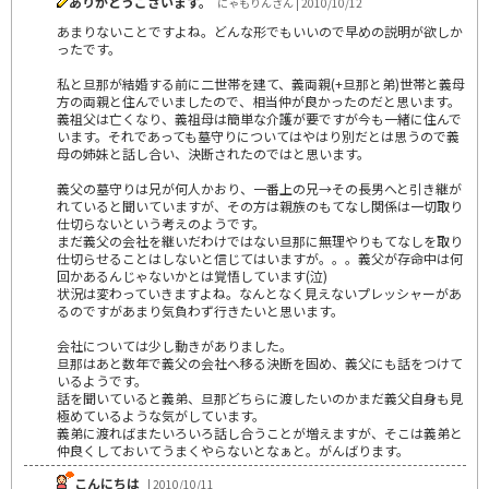
ありがとうございます。
にゃもりんさん | 2010/10/12
あまりないことですよね。どんな形でもいいので早めの説明が欲しか
ったです。
私と旦那が結婚する前に二世帯を建て、義両親(+旦那と弟)世帯と義母
方の両親と住んでいましたので、相当仲が良かったのだと思います。
義祖父は亡くなり、義祖母は簡単な介護が要ですが今も一緒に住んで
います。それであっても墓守りについてはやはり別だとは思うので義
母の姉妹と話し合い、決断されたのではと思います。
義父の墓守りは兄が何人かおり、一番上の兄→その長男へと引き継が
れていると聞いていますが、その方は親族のもてなし関係は一切取り
仕切らないという考えのようです。
まだ義父の会社を継いだわけではない旦那に無理やりもてなしを取り
仕切らせることはしないと信じてはいますが。。。義父が存命中は何
回かあるんじゃないかとは覚悟しています(泣)
状況は変わっていきますよね。なんとなく見えないプレッシャーがあ
るのですがあまり気負わず行きたいと思います。
会社については少し動きがありました。
旦那はあと数年で義父の会社へ移る決断を固め、義父にも話をつけて
いるようです。
話を聞いていると義弟、旦那どちらに渡したいのかまだ義父自身も見
極めているような気がしています。
義弟に渡ればまたいろいろ話し合うことが増えますが、そこは義弟と
仲良くしておいてうまくやらないとなぁと。がんばります。
こんにちは
| 2010/10/11