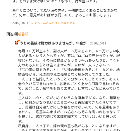
す。そのまま受け継ぐのはとても怖く、荷が重いです。
墓守りについて、似た状況の方や、一般的によくあることなのかな
ど、何かご意見があればぜひ伺いたく、よろしくお願いします。
|
2010/10/11
にゃもりんさんの他の相談を見る
回答順
|
新着順
うちの義親は財力はありませんが、年金が
| 2010/10/11
毎月３０万以上あり、副収入が１５万あるんで、４５万ぐらい収
入があるという人たちですが、家はボロボロで元社長ですが、現
役じゃないし、その時に借金が５０００千万あったりと、全く財
力のある人たちとは言えませんが、旦那が一人っ子なんで、
「○○家の墓をみること」「私達の老後をみること」などを、結
婚直後から、私の親や私に幾度となく舅が言ってきました。
一人っ子と結婚したということで分かってたことですが、あえて
会うたび毎回言われたり、説教のごとく上から口調で言われるの
で、反発したい気持ちもありますが、仕方ないかなと思っていま
す。
主人はというと、気が小さくいろんな職業でダメになり、転職を
し、給料がかなり低いところにやっと再就職できたぐらいです
し、義親は自分達だけにしか金をかけないんで、何も恩恵もあり
ません。一応墓はみますが、お坊さんもそんな高いのじゃなくて
も良いし、適度な感じで常識範囲内でしていけばいいと思いま
す。
私自身、一人っ子で、嫁の親の墓も私がみることになりますが、
いろんな方の指示を聞きながら、それも全てに「はいはい」合わ