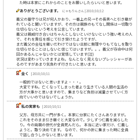
た時は本家にこれからのことをお願いしたらいいと思います。
ありがとうございます。
にゃもりんさん | 2010/10/12
義父の墓守りは兄が何人かおり、一番上の兄→その長男へと引き継が
れていると聞いていますが、その方は親族のもてなし関係は一切取り
仕切らないという考えを公言しています。
義父は親戚付き合いはちゃんとしないといけないという強い考えの人
で、それを責任を感じて引き受けたようですが、
まだ義父の会社を継いだわけではない旦那に無理やりもてなしを取り
仕切らせることはしないと信じてはいますが。。。義父が存命中は何
回かあるんじゃないかとは覚悟しています(泣)
状況は変わっていきますよね。なんとなく見えないプレッシャーがあ
るのですがあまり気負わず行きたいと思います。
全く
| 2010/10/11
一般的ではないと思いますよ・・・。
大変ですね。亡くなってしまった者より生きている人間の生活の
方が大事かと思いますので、集まりなど負担は減量させていく方
向でいいのではないでしょうか。
私の実家も
| 2010/10/11
父方、母方共に一門が多く。本家に分家にたくさんありますが。
これをそのまま引き継ぐと大変なので。少しずつ仁義を減らした
り。今の両親の世代が全員死んだら。 本当に近い家だけ、仁義し
ようと。取り決めてます。 なので、何かの折に集まった時に全員
で話し合うしかないと思います。