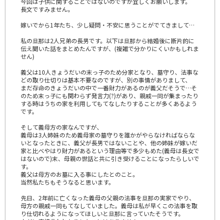
今回は子供に関することではないのですが宜しくお願いします。
長文ですみません。
嫁いでから1年たち、少し疑問・不安に思うことがでてきまして…
私の旦那は2人兄弟の長男です。以下は旦那から結婚後に断片的に
伝え聞いた話をまとめたんですが、(複雑で分かりにくいかもしれま
せん)
義父は10人きょうだいの末っ子のため分家となり、墓守り、法事な
どの取り仕切りは基本不要なのですが、別の事情がありまして、
まだ存命のきょうだいの中で一番財力があるのが義父だそうで…そ
のため末っ子にも関わらず発言力(?)があり、親戚一同が集まったり
する時はうちの家を利用してもてなしたりすることが多くあるよう
です。
そして義母方の家なんですが、
義母は3人姉妹のため義母家の墓守りを誰かがやらなければならな
いとなったときに、義父が長男ではないことや、他の姉妹が嫁いだ
家と比べやはり財力があるという理由等で多少もめた(義母は長女で
はないので)末、母親の世話と共に引き受けることになったらしいで
す。
義父は母方のお墓に入る事にしたとのこと。
当然私たちもそうなると思います。
先日、2年前に亡くなった義母の父親の法事を旦那の実家でやり、
母方の親戚一同もてなしていました。義母は私が早くこの法事を取
り仕切れるようになってほしいと旦那に言っていたそうです。