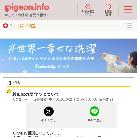
月齢別に
LINE
さがす
登録
はじめての妊娠・育児情報サイト
お悩み相談室
MENU
相談
義母家の墓守りについて
カテゴリー：｜回答期限：終了 2010/10/25｜にゃもりんさん | 回答数(9)
ポストする
LINEで送る
いつもお世話になっています。