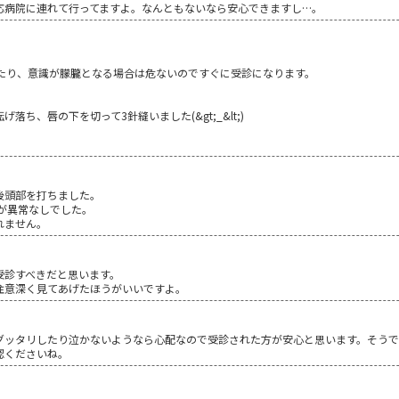
応病院に連れて行ってますよ。なんともないなら安心できますし…。
したり、意識が朦朧となる場合は危ないのですぐに受診になります。
ち、唇の下を切って3針縫いました(&gt;_&lt;)
後頭部を打ちました。
が異常なしでした。
れません。
受診すべきだと思います。
注意深く見てあげたほうがいいですよ。
グッタリしたり泣かないようなら心配なので受診された方が安心と思います。そう
認くださいね。