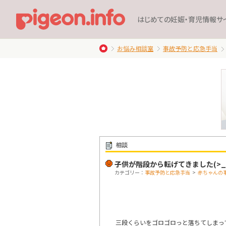
はじめての妊娠・育児情報サ
お悩み相談室
事故予防と応急手当
相談
子供が階段から転げてきました(>_
カテゴリー：
事故予防と応急手当
>
赤ちゃんの
三段くらいをゴロゴロっと落ちてしまっ