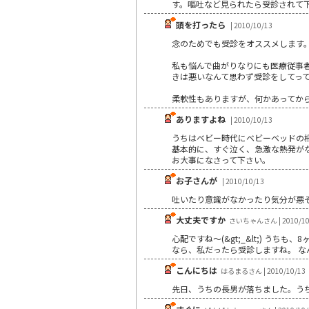
す。嘔吐など見られたら受診されて
頭を打ったら
| 2010/10/13
念のためでも受診をオススメします
私も悩んで曲がりなりにも医療従事
きは悪いなんて思わず受診をしてっ
柔軟性もありますが、何かあってか
ありますよね
| 2010/10/13
うちはベビー時代にベビーベッドの
基本的に、すぐ泣く、急激な熱発が
お大事になさって下さい。
お子さんが
| 2010/10/13
吐いたり意識がなかったり気分が悪
大丈夫ですか
さいちゃんさん | 2010/10
心配ですね～(&gt;_&lt;) う
なら、私だったら受診しますね。 なんと
こんにちは
はるまるさん | 2010/10/13
先日、うちの長男が落ちました。う