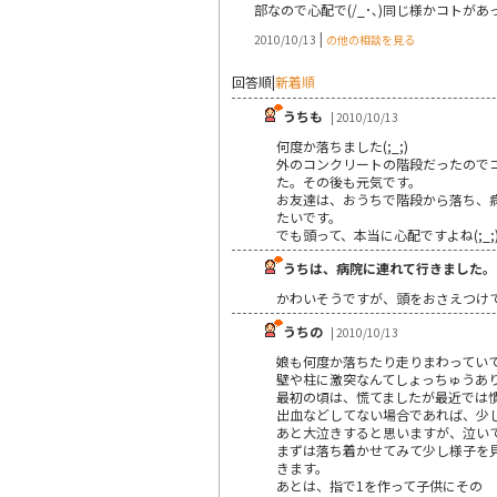
部なので心配で(/_･､)同じ様かコトがあ
|
2010/10/13
の他の相談を見る
回答順
|
新着順
うちも
| 2010/10/13
何度か落ちました(;_;)
外のコンクリートの階段だったので
た。その後も元気です。
お友達は、おうちで階段から落ち、
たいです。
でも頭って、本当に心配ですよね(;_
うちは、病院に連れて行きました。
かわいそうですが、頭をおさえつけ
うちの
| 2010/10/13
娘も何度か落ちたり走りまわってい
壁や柱に激突なんてしょっちゅうあ
最初の頃は、慌てましたが最近では
出血などしてない場合であれば、少
あと大泣きすると思いますが、泣い
まずは落ち着かせてみて少し様子を
きます。
あとは、指で1を作って子供にその