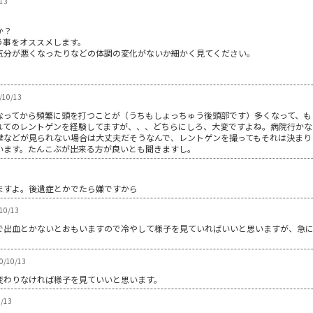
13
か？
う事をオススメします。
気分が悪くなったりなどの体調の変化がないか細かく見てください。
/10/13
なってから頻繁に頭を打つことが（うちもしょっちゅう後頭部です）多くなって、も
れてのレントゲンを経験してますが、、、どちらにしろ、大変ですよね。病院行かな
攣などが見られない場合は大丈夫だそうなんで、レントゲンを撮ってもそれは決まり
います。たんこぶが出来る方が良いとも聞きますし。
ますよ。後遺症とかでたら嫌ですから
0/13
で出血とかないとおもいますので冷やして様子を見ていればいいと思いますが、急
/10/13
変わりなければ様子を見ていいと思います。
/13