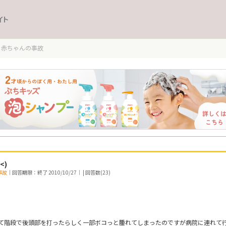
イト
赤ちゃんの事故
<)
事故
｜回答期限：終了 2010/10/27｜ | 回答数(23)
て階段で後頭部を打ったらしく一部ボコっと腫れてしまったのですが病院に連れて