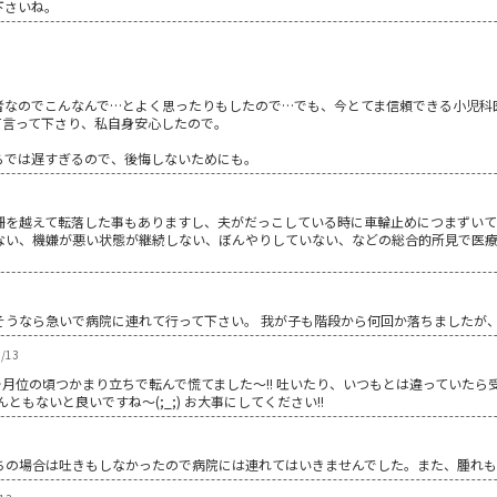
下さいね。
。
者なのでこんなんで…とよく思ったりもしたので…でも、今とてま信頼できる小児科
て言って下さり、私自身安心したので。
らでは遅すぎるので、後悔しないためにも。
柵を越えて転落した事もありますし、夫がだっこしている時に車輪止めにつまずいて
ない、機嫌が悪い状態が継続しない、ぼんやりしていない、などの総合的所見で医
そうなら急いで病院に連れて行って下さい。 我が子も階段から何回か落ちましたが
/13
ちも、8ヶ月位の頃つかまり立ちで転んで慌てました～!! 吐いたり、いつもとは違っていた
もないと良いですね～(;_;) お大事にしてください!!
ちの場合は吐きもしなかったので病院には連れてはいきませんでした。また、腫れも