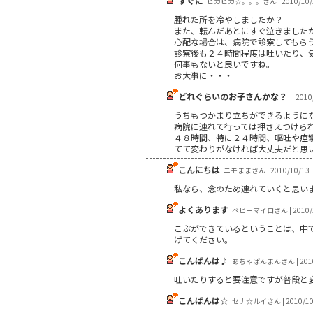
すぐに
ピカピカ☆。。。さん | 2010/10/
腫れた所を冷やしましたか？
また、転んだあとにすぐ泣きました
心配な場合は、病院で診察してもら
診察後も２４時間程度は吐いたり、
何事もないと良いですね。
お大事に・・・
どれぐらいのお子さんかな？
| 2010
うちもつかまり立ちができるように
病院に連れて行っては押さえつけら
４８時間、特に２４時間、嘔吐や痙
てて変わりがなければ大丈夫だと思
こんにちは
ニモままさん | 2010/10/13
私なら、念のため連れていくと思い
よくあります
ベビーマイロさん | 2010/1
こぶができているということは、中
げてください。
こんばんは♪
あちゃぱんまんさん | 2010
吐いたりすると要注意ですが普段と
こんばんは☆
セナ☆ルイさん | 2010/10