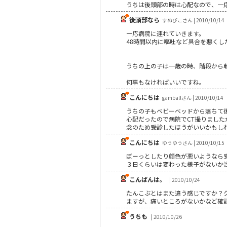
うちは後頭部の時は心配なので、一
後頭部なら
すぬぴこさん | 2010/10/14
一応病院に連れていきます。
48時間以内に嘔吐など具合を悪く
うちの上の子は一歳の時、階段から転げ落
何事もなければいいですね。
こんにちは
gamballさん | 2010/10/14
うちの子もベビーベッドから落ちて
心配だったので病院でCT撮りました
念のため受診したほうがいいかもし
こんにちは
ゆうゆうさん | 2010/10/15
ぼーっとしたり顔色が悪いようなら
３日くらいは変わった様子がないか
こんばんは。
| 2010/10/24
たんこぶとはまた違う感じですか？
ますが、痛いところがないかなど確
うちも
| 2010/10/26