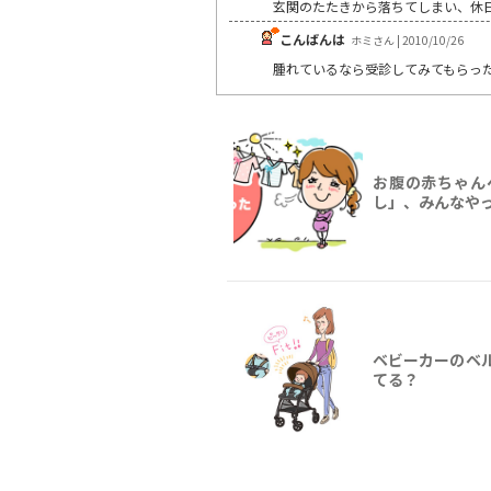
玄関のたたきから落ちてしまい、休
こんばんは
ホミさん | 2010/10/26
腫れているなら受診してみてもらっ
お腹の赤ちゃん
し」、みんなや
ベビーカーのベ
てる？