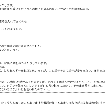
ックします。
は親が落ち着いてお子さんの様子を見るのがいいかな？と私は思います。
連絡を入れておくのも
してくれますので。
いので病院には行きませんでした。
ないと思います。
り、家具に頭をぶつけたりしています。
よね。
ば、とりあえず一安心だと思いますが、少し様子をみて様子が変だったり、痛がっ
ｃｍくらい腫れた時があったのですが、あわてて病院へかけつけたところ、「特に処
らレントゲンを取ってもよいですが」と言われましたので、そのまま帰宅しました。
てないほうがよいとも言われたので・・。
すか？うちも落ちたことありますが普段の様子とあまり変わりがなければ患部をすぐ