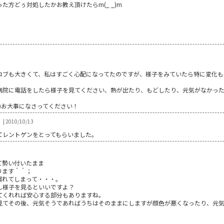
った方どぅ対処したかお教え頂けたらm(_ _)m
コブも大きくて、私はすごく心配になってたのですが、様子をみていたら特に変化も
病院に電話をしたら様子を見てください、熱が出たり、もどしたり、元気がなかっ
;)お大事になさってください！
| 2010/10/13
てレントゲンをとってもらいました。
て勢い付いたまま
ります＾＾；
慣れてしまって・・・。
し様子を見るといいですよ？
てくれれば安心する部分もありますね。
見てその後、元気そうであればうちはそのままにしますが顔色が悪くなったり、元