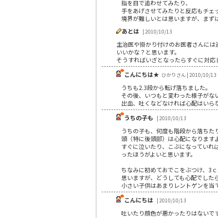
指を目で追わせてみたり、
手をあげさせてみたりと反応もチェ
境界が難しいとは思いますが、まず
あとは
| 2010/10/13
主治医や掛かり付けのお医者さんには
いいかな？と思います。
そうすればいざとなったらすぐに対応
こんにちは★
ひかりさん | 2010/10/13
うちも2.3段から転げ落ちました。
その後、いつもと変わった様子がな
出血、吐くなどなければ心配はいら
うちの子も
| 2010/10/13
うちの子も、何度も階段から落ちた
頭（特に後頭部）は心配になります
すぐに泣いたり、こぶになっていれ
ったほうがよいと思います。
ちなみに初めておでこをぶつけ、3
思いますが、どうしても心配でした
小さい子供はあまりレントゲンを当
こんにちは
| 2010/10/13
吐いたり顔色が悪かったりはないで