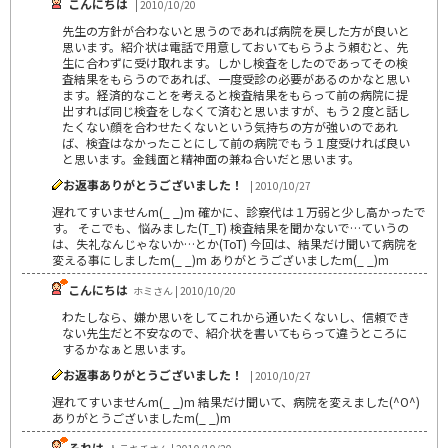
こんにちは
| 2010/10/20
先生の方針が合わないと思うのであれば病院を戻した方が良いと
思います。紹介状は電話で用意しておいてもらうよう頼むと、先
生に合わずに受け取れます。しかし検査をしたのであってその検
査結果をもらうのであれば、一度受診の必要があるのかなと思い
ます。経済的なことを考えると検査結果をもらって前の病院に提
出すれば同じ検査をしなくて済むと思いますが、もう２度と話し
たくない顔を合わせたくないという気持ちの方が強いのであれ
ば、検査はなかったことにして前の病院でもう１度受ければ良い
と思います。金銭面と精神面の兼ね合いだと思います。
お返事ありがとうございました！
| 2010/10/27
遅れてすいませんm(_ _)m 確かに、診察代は１万弱と少し高かったで
す。 そこでも、悩みました(T_T) 検査結果を聞かないで…ていうの
は、失礼なんじゃないか…とか(ToT) 今回は、結果だけ聞いて病院を
変える事にしましたm(_ _)m ありがとうございましたm(_ _)m
こんにちは
ホミさん | 2010/10/20
わたしなら、嫌か思いをしてこれから通いたくないし、信頼でき
ない先生だと不安なので、紹介状を書いてもらって違うところに
するかなぁと思います。
お返事ありがとうございました！
| 2010/10/27
遅れてすいませんm(_ _)m 結果だけ聞いて、病院を変えました(^O^)
ありがとうございましたm(_ _)m
それは