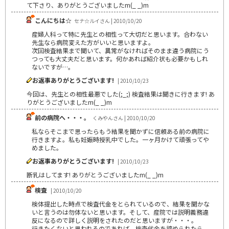
て下さり、ありがとうございましたm(_ _)m
こんにちは☆
セナ☆ルイさん | 2010/10/20
産婦人科って特に先生との相性って大切だと思います。合わない
先生なら病院変えた方がいいと思いますよ。
次回検査結果まで聞いて、異常がなければそのまま違う病院にう
つっても大丈夫だと思います。何かあれば紹介状も必要かもしれ
ないですが…。
お返事ありがとうございます!
| 2010/10/23
今回は、先生との相性最悪でした(;_;) 検査結果は聞きに行きます! あ
りがとうございましたm(_ _)m
前の病院へ・・・。
くみやんさん | 2010/10/20
私ならそこまで思ったらもう結果を聞かずに信頼ある前の病院に
行きますよ。私も妊娠時授乳中でした。一ヶ月かけて頑張ってや
めました。
お返事ありがとうございます!
| 2010/10/23
断乳はしてます! ありがとうございましたm(_ _)m
検査
| 2010/10/20
検体提出した時点で検査代金をとられているので、結果を聞かな
いと言うのは勿体ないと思います。そして、産院では説明義務違
反になるので詳しく説明をされたのだと思いますが・・・。
行きたくないと思われるのであれば、検査代金を諦められたら、