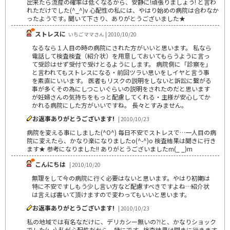
出来たら流産の確率は低くなるから、安静に!頑張りましょう! と言わ
れただけでした(^_^)v 心配性の私には、やはり始めの病院は合わなか
ったようです｡ 聞いて下さり、ありがとうございました★
ストレスに
いちごママさん | 2010/10/20
なるなら１人目の時の病院にされた方がいいと思います。 私なら
電話して検査検査（紹介状）を用意しておいてもらうように言っ
て受診はせず受付で受けとるようにします。 病院側に「診察を」
と言われてもストレスになる・前回ツラい思いをしイヤと言う事
を素直にいいます。 医者もリスクの説明をしないと訴訟に繋がる
事が多くその為にしつこいぐらいの説明をされたのだと思います
が妊婦さんの気持ちをもっと配慮してくれる・主様が安心してか
かれる病院にした方がいいですね。 長々とすみません。
お返事ありがとうございます!
| 2010/10/23
病院を変える事にしました(^O^) 毎日不安でストレスで…一人目の病
院に変えたら、かなり楽になりましたo(^-^)o 検査結果は聞きに行き
ます★ 参考になりました!! ありがとうございましたm(_ _)m
こんにちは
| 2010/10/20
無理をして今の病院に行く必要はないと思います。やはり初期は
特に不安ですしもう少し言い方など配慮すべきですよね…紹介状
は言えば書いて頂けますので変わってもいいと思います。
お返事ありがとうございます!
| 2010/10/23
私の地域では有名なだけに、デリカシー無いの?!と、かなりショック
でした(;_;) 私が心配性だから、特にです｡ 検査結果は聞きに行きます