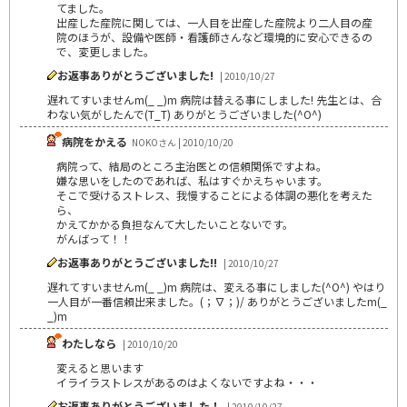
てました。
出産した産院に関しては、一人目を出産した産院より二人目の産
院のほうが、設備や医師・看護師さんなど環境的に安心できるの
で、変更しました。
お返事ありがとうございました!
| 2010/10/27
遅れてすいませんm(_ _)m 病院は替える事にしました! 先生とは、合
わない気がしたんで(T_T) ありがとうございました(^O^)
病院をかえる
NOKOさん | 2010/10/20
病院って、結局のところ主治医との信頼関係ですよね。
嫌な思いをしたのであれば、私はすぐかえちゃいます。
そこで受けるストレス、我慢することによる体調の悪化を考えた
ら、
かえてかかる負担なんて大したいことないです。
がんばって！！
お返事ありがとうございました!!
| 2010/10/27
遅れてすいませんm(_ _)m 病院は、変える事にしました(^O^) やはり
一人目が一番信頼出来ました。(；∇；)/ ありがとうございましたm(_
_)m
わたしなら
| 2010/10/20
変えると思います
イライラストレスがあるのはよくないですよね・・・
お返事ありがとうございました！
| 2010/10/27