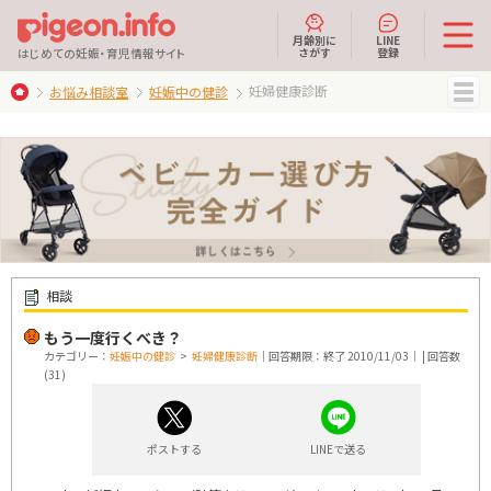
月齢別に
LINE
さがす
登録
はじめての妊娠・育児情報サイト
妊婦健康診断
お悩み相談室
妊娠中の健診
MENU
相談
もう一度行くべき？
カテゴリー：
妊娠中の健診
>
妊婦健康診断
｜回答期限：終了 2010/11/03｜ | 回答数
(31)
ポストする
LINEで送る