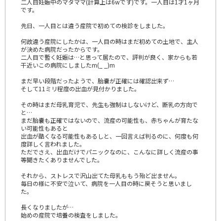
二人目妊娠中のマタママ(計算上は6wです)です。一人目は1才1ヶ月
です。
先日、一人目とは違う産院で初めての検診をしました。
何故違う産院にしたかは、一人目の時はまだ初めての土地で、主人
が決めた病院だったからです。
二人目で暫く妊娠は…と思って居たので、評判が良く、家からも若
干近いこの病院にしましたm(_ _)m
まだ早い段階だったようで、胎嚢が正確には確認出来ず…
そして11ミリ程度の出血が見付かりました。
その時はまだ母乳育児で、先生も強制はしないけど、断乳の方向で
と…
まだ胎嚢も正確ではないので、流産の可能性も、赤ちゃんが育たな
い可能性もあると
出血が酷くなる可能性もあるしと、一回言えば判るのに、何度も何
度詳しく言われました。
ただでさえ、出血だけでパニックなのに、こんなに詳しく流産の事
等聞きたくありませんでした。
それから、ストレスで沢山出てた母乳ももう殆ど出ません。
毎日の様に不安で泣いて、病院を一人目の時に戻そうと思いまし
た。
長くなりましたが…
始めの産院で培養の検査をしました。