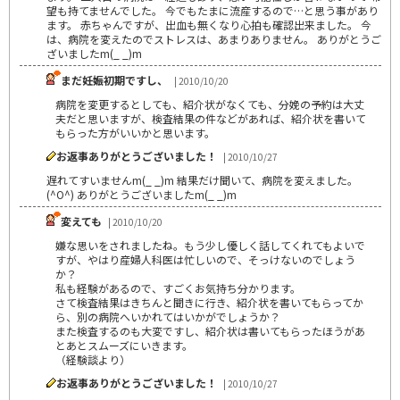
望も持てませんでした。 今でもたまに流産するので…と思う事があり
ます。 赤ちゃんですが、出血も無くなり心拍も確認出来ました。 今
は、病院を変えたのでストレスは、あまりありません。 ありがとうご
ざいましたm(_ _)m
まだ妊娠初期ですし、
| 2010/10/20
病院を変更するとしても、紹介状がなくても、分娩の予約は大丈
夫だと思いますが、検査結果の件などがあれば、紹介状を書いて
もらった方がいいかと思います。
お返事ありがとうございました！
| 2010/10/27
遅れてすいませんm(_ _)m 結果だけ聞いて、病院を変えました。
(^O^) ありがとうございましたm(_ _)m
変えても
| 2010/10/20
嫌な思いをされましたね。もう少し優しく話してくれてもよいで
すが、やはり産婦人科医は忙しいので、そっけないのでしょう
か？
私も経験があるので、すごくお気持ち分かります。
さて検査結果はきちんと聞きに行き、紹介状を書いてもらってか
ら、別の病院へいかれてはいかがでしょうか？
また検査するのも大変ですし、紹介状は書いてもらったほうがあ
とあとスムーズにいきます。
（経験談より）
お返事ありがとうございました！
| 2010/10/27