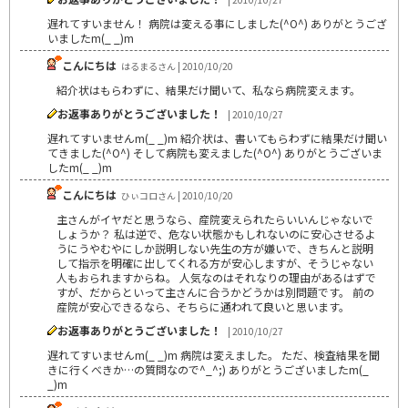
遅れてすいません！ 病院は変える事にしました(^O^) ありがとうござ
いましたm(_ _)m
こんにちは
はるまるさん | 2010/10/20
紹介状はもらわずに、結果だけ聞いて、私なら病院変えます。
お返事ありがとうございました！
| 2010/10/27
遅れてすいませんm(_ _)m 紹介状は、書いてもらわずに結果だけ聞い
てきました(^O^) そして病院も変えました(^O^) ありがとうございま
したm(_ _)m
こんにちは
ひぃコロさん | 2010/10/20
主さんがイヤだと思うなら、産院変えられたらいいんじゃないで
しょうか？ 私は逆で、危ない状態かもしれないのに安心させるよ
うにうやむやにしか説明しない先生の方が嫌いで、きちんと説明
して指示を明確に出してくれる方が安心しますが、そうじゃない
人もおられますからね。 人気なのはそれなりの理由があるはずで
すが、だからといって主さんに合うかどうかは別問題です。 前の
産院が安心できるなら、そちらに通われて良いと思います。
お返事ありがとうございました！
| 2010/10/27
遅れてすいませんm(_ _)m 病院は変えました。 ただ、検査結果を聞
きに行くべきか…の質問なので^_^;) ありがとうございましたm(_
_)m