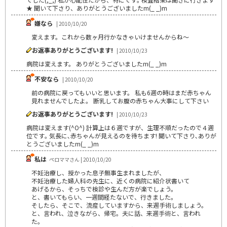
★ 聞いて下さり、ありがとうございましたm(_ _)m
嫌なら
| 2010/10/20
変えます。これから数ヶ月行かなきゃいけませんからね～
お返事ありがとうございます!
| 2010/10/23
病院は変えます。 ありがとうございましたm(_ _)m
不安なら
| 2010/10/20
前の病院に戻ってもいいと思います。 私も6週の時はまだ赤ちゃん
見れませんでしたよ。 断乳してお腹の赤ちゃん大事にして下さい
お返事ありがとうございます!
| 2010/10/23
病院は変えます(^O^) 計算上は６週ですが、生理不順だったので４週
位です｡ 気長に､赤ちゃんが見えるのを待ちます! 聞いて下さり､ありが
とうございましたm(_ _)m
私は
ペロママさん | 2010/10/20
不妊治療し、授かった息子無事生まれましたが、
不妊治療した婦人科の先生に、近くの病院に紹介状書いて
あげるから、そっちで検診や生んだ方が楽でしょう。
と、書いてもらい、一週間経たないで、行きました。
そしたら、そこで、流産していますから、来週手術しましょう。
と、言われ、泣きながら、帰宅。夫に話、来週手術と、言われ
た。