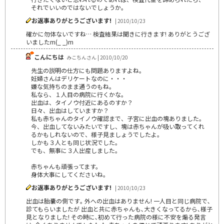
それでいいのではないでしょうか。
お返事ありがとうございます!
| 2010/10/23
確かに勿体ないですね… 検査結果は聞きに行きます! ありがとうござ
いましたm(_ _)m
こんにちは
みこちんさん | 2010/10/20
先生の説明の仕方にも問題ありますよね。
妊婦さんはデリケートなのに・・・
嫌な気持ちのまま通うのもね。
私なら、１人目の病院に行くかな。
出血は、タイノウ付近にあるのすか？
日々、出血はしていますか？
私も赤ちゃんのタイノウ確認まで、子宮に出血の塊ありました。
今、出血してないみたいですし、塊は赤ちゃんが吸い取ってくれ
るかもしれないので、様子見ましょうでしたよ。
しかも３人とも同じ状況でした。
でも、無事に３人出産しました。
赤ちゃんも頑張ってます。
身体大事にしてくださいね。
お返事ありがとうございます!
| 2010/10/23
出血は胎嚢の側です｡ 外への出血はありません! 一人目と同じ病院で､
診てもらいましたが 出血と共に赤ちゃんも､大きくなってるから､様子
見となりました! その時に､初めて行った病院の様に不安を煽る発言