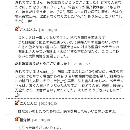
遅れてすいません。 経験談ありがとうございました！ 有名で人気な
だけに、かなりショックでした。 培養ですが紹介状は書いてもらわ
ず、結果だけ聞きました。(^O^) 病院は一人目の病院に変え、今は心
拍も確認出来、出血もなくなりました(*^o^*) ありがとうございまし
たm(_ _)m
こんばんは
| 2010/10/20
ストレスは一番よくないですし、私なら病院を変えます。
まだ妊娠前に検査の為に通っていたに産婦人科の先生のいいかげ
んさと色々な物の言い方、看護士さんに対する態度やベテランの
看護士さんが若い看護士さんに発する言葉が冷たく、ここは合わ
ないと実際病院を変更しました。
お返事ありがとうございました！
| 2010/10/27
遅れてすいませんm(_ _)m 病院は変えました(^O^) 確かに、先生の言
い方にはむかつく場面が多々有り 若い助産師の態度も悪く、妊婦さん
への陰口も丸聞こえでした(^_^;) 実際、私も言われました。 ベテラン
さんは、凄く人良さそうだったんですが… 有名で人気、綺麗、設備も
万全だけど、医者が合いませんでした。 ありがとうございましたm(_
_)m
こんばんは
| 2010/10/20
嫌な思いをしたのであれば、病院を戻してもいいと思いますよ。
紹介状
| 2010/10/20
もらったほうがいいですよ｡