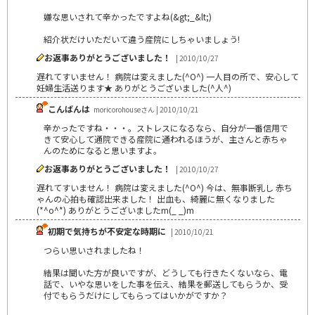
嫌な思いされて辛かったですよね(&gt;_&lt;)
紹介状だけいただいて違う産院にしちゃいましょう!
お返事ありがとうございました！
| 2010/10/27
遅れてすいません！ 病院は変えました(^O^) 一人目の所で、安心して
妊婦生活送ります★ ありがとうございました(^人^)
こんばんは
moricorohouseさん | 2010/10/21
辛かったですね・・・。ストレスになるなら、自分が一番信用で
きて安心して通院できる産院に通われるほうが、主さんと赤ちゃ
んのためになると思いますよ。
お返事ありがとうございました！
| 2010/10/27
遅れてすいません！ 病院は変えました(^O^) 今は、無事断乳し 赤ち
ゃんの心拍も確認出来ました！ 出血も、綺麗に無くなりました
(*^o^*) ありがとうございましたm(_ _)m
初期で気持ちが不安定な時期に
| 2010/10/21
つらい思いされましたね！
結果は聞いた方が良いですが、どうしても行きたくないなら、電
話で、いやな思いをした事を伝え、結果を郵送してもらうか、受
付でもらうだけにしてもらってはいかがですか？