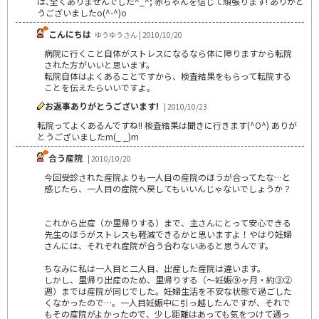
は､全くありませんでした^_^; 赤ちゃんを信じて頑張ります! ありがと
うございましたo(^-^)o
こんにちは
ゆうゆうさん | 2010/10/20
病院に行くこと自体がストレスになるなら体に障りますから転院
された方がいいと思います。
転院自体はよくあることですから、検査結果をもらって転院する
ことを伝えたらいいですよ。
お返事ありがとうございます!
| 2010/10/23
転院ってよくあるんですね!! 検査結果は聞きに行きます(^O^) ありが
とうございましたm(_ _)m
合う産院
| 2010/10/20
今回受診された産院よりも一人目の産院のほうが合ってたな…と
感じたら、一人目の産院へ戻してもいいんじゃないでしょうか？
これから出産（か里帰りする）まで、主さんにとって安心できる
先生のほうがストレスも軽減できるかと思いますよ！やはり妊婦
さんには、それぞれ産院が合う合わないあると思うんです。
ちなみに私は一人目と二人目、出産した産院は違います。
しかし、里帰り出産のため、里帰りする（～妊娠⑨ヶ月・約③②
週）までは産院が同じでした。妊婦生活を不安な状態で過ごした
くなかったので…。一人目妊娠中に引っ越したんですが、それで
もその産院がよかったので、少し距離はあっても気をつけて通っ