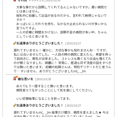
トラキチさん | 2010/10/20
大事な事だから説明してくれてるんじゃないですか。悪い病院だ
とは思いません。
授乳中に妊娠して出血があるのだから、言われて納得じゃないで
すか？
おっぱいにこだわりを持ち、なかなか止められないﾏﾏが多いから
言うんですよ。
一人の診療に時間をかけない、説明不足の病院が多い中、ちゃん
としていると思います。
お返事ありがとうございました！
| 2010/10/27
遅れてすいません！ 確かに、大切な事かも知れませんね… ですが、
私には合いませんでした。 一人目の時の病院に変えたら、希望を持っ
て前向きに、断乳が出来ました。 ストレスも無くなり出血も増えてた
のが無くなりました、綺麗に！ 安易に、経過も診ず流産の話をすべき
では無いと思います。 初期の妊婦さんは、特別デリケートだと思うん
で… すいません、ありがとうございましたm(_ _)m
嫌な思いを
| 2010/10/20
あえてもう一度すること無いと思います。
病院変えてなかったことにして気を楽にしてください。
いい診察結果になることを祈ってます。
お返事ありがとうございました！
| 2010/10/27
遅れてすいませんm(_ _)m 結果だけ聞き、病院を変えました★ 今は
出血も無くなりました(^O^) ありがとうございましたm(_ _)m