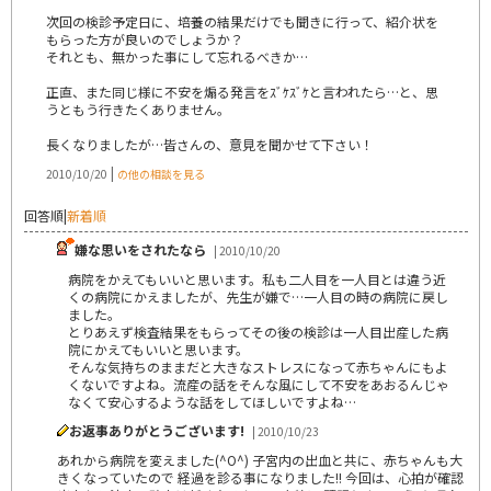
次回の検診予定日に、培養の結果だけでも聞きに行って、紹介状を
もらった方が良いのでしょうか？
それとも、無かった事にして忘れるべきか…
正直、また同じ様に不安を煽る発言をｽﾞｹｽﾞｹと言われたら…と、思
うともう行きたくありません。
長くなりましたが…皆さんの、意見を聞かせて下さい！
|
2010/10/20
の他の相談を見る
回答順
|
新着順
嫌な思いをされたなら
| 2010/10/20
病院をかえてもいいと思います。私も二人目を一人目とは違う近
くの病院にかえましたが、先生が嫌で…一人目の時の病院に戻し
ました。
とりあえず検査結果をもらってその後の検診は一人目出産した病
院にかえてもいいと思います。
そんな気持ちのままだと大きなストレスになって赤ちゃんにもよ
くないですよね。流産の話をそんな風にして不安をあおるんじゃ
なくて安心するような話をしてほしいですよね…
お返事ありがとうございます!
| 2010/10/23
あれから病院を変えました(^O^) 子宮内の出血と共に、赤ちゃんも大
きくなっていたので 経過を診る事になりました!! 今回は、心拍が確認