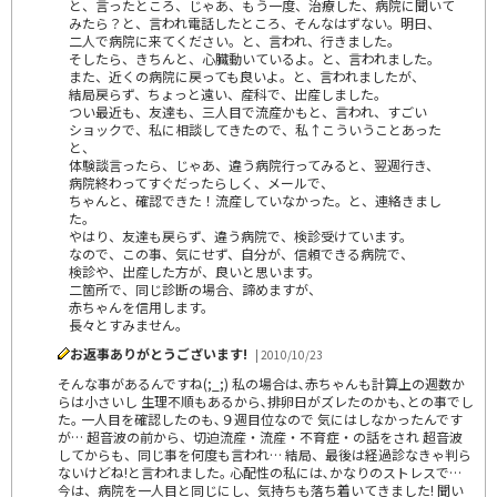
と、言ったところ、じゃあ、もう一度、治療した、病院に聞いて
みたら？と、言われ電話したところ、そんなはずない。明日、
二人で病院に来てください。と、言われ、行きました。
そしたら、きちんと、心臓動いているよ。と、言われました。
また、近くの病院に戻っても良いよ。と、言われましたが、
結局戻らず、ちょっと遠い、産科で、出産しました。
つい最近も、友達も、三人目で流産かもと、言われ、すごい
ショックで、私に相談してきたので、私↑こういうことあった
と、
体験談言ったら、じゃあ、違う病院行ってみると、翌週行き、
病院終わってすぐだったらしく、メールで、
ちゃんと、確認できた！流産していなかった。と、連絡きまし
た。
やはり、友達も戻らず、違う病院で、検診受けています。
なので、この事、気にせず、自分が、信頼できる病院で、
検診や、出産した方が、良いと思います。
二箇所で、同じ診断の場合、諦めますが、
赤ちゃんを信用します。
長々とすみません。
お返事ありがとうございます!
| 2010/10/23
そんな事があるんですね(;_;) 私の場合は､赤ちゃんも計算上の週数か
らは小さいし 生理不順もあるから､排卵日がズレたのかも､との事でし
た｡ 一人目を確認したのも､９週目位なので 気にはしなかったんです
が… 超音波の前から、切迫流産・流産・不育症・の話をされ 超音波
してからも、同じ事を何度も言われ… 結局、最後は経過診なきゃ判ら
ないけどね!と言われました｡ 心配性の私には､かなりのストレスで…
今は、病院を一人目と同じにし、気持ちも落ち着いてきました! 聞い