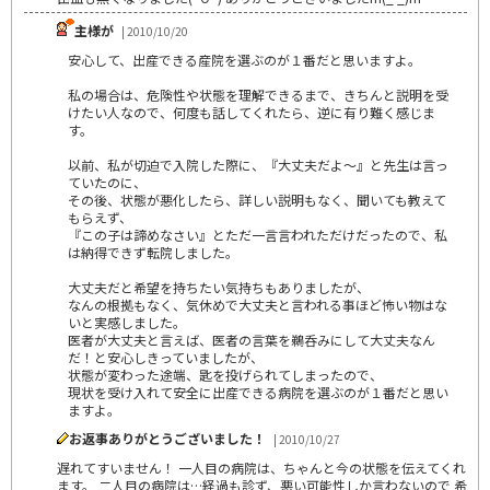
主様が
| 2010/10/20
安心して、出産できる産院を選ぶのが１番だと思いますよ。
私の場合は、危険性や状態を理解できるまで、きちんと説明を受
けたい人なので、何度も話してくれたら、逆に有り難く感じま
す。
以前、私が切迫で入院した際に、『大丈夫だよ～』と先生は言っ
ていたのに、
その後、状態が悪化したら、詳しい説明もなく、聞いても教えて
もらえず、
『この子は諦めなさい』とただ一言言われただけだったので、私
は納得できず転院しました。
大丈夫だと希望を持ちたい気持ちもありましたが、
なんの根拠もなく、気休めで大丈夫と言われる事ほど怖い物はな
いと実感しました。
医者が大丈夫と言えば、医者の言葉を鵜呑みにして大丈夫なん
だ！と安心しきっていましたが、
状態が変わった途端、匙を投げられてしまったので、
現状を受け入れて安全に出産できる病院を選ぶのが１番だと思い
ますよ。
お返事ありがとうございました！
| 2010/10/27
遅れてすいません！ 一人目の病院は、ちゃんと今の状態を伝えてくれ
ます。 二人目の病院は…経過も診ず、悪い可能性しか言わないので 希