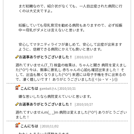
まだ初期なので、紹介状がなくても、一人目出産された病院に行
くのは大丈夫ですよ。
妊娠していても母乳育児を勧める病院もありますので、必ず妊娠
中＝母乳がダメとは言えないと思います。
安心してマタニティライフが楽しめて、安心して出産が出来ます
ように、信頼できる病院にかえても良いと思います。
お返事ありがとうございました！
| 2010/10/27
遅れてすいません(T_T) 検査の結果は、ちゃんと聞き 病院を変えまし
た(^O^) 今は、無事に断乳し 赤ちゃんの心拍も確認出来ました！ そ
して、出血も無くなりました(^O^) 来週には母子手帳を手に出来るの
で、凄く嬉しいです！ ありがとうございました((ヾ(o・∀・)ﾉ))
こんにちは
gamballさん | 2010/10/21
嫌な思いしたなら病院変えていいと思います。
お返事ありがとうございました！
| 2010/10/27
遅れてすいませんm(_ _)m 病院は変えました(^O^) ありがとうござい
ました！
こんにちは
| 2010/11/02
わたしもそういう経験あります。