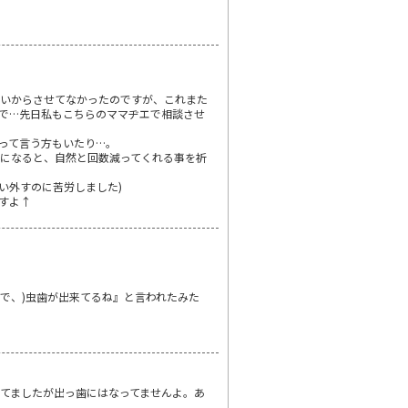
思いからさせてなかったのですが、これまた
始末で…先日私もこちらのママヂエで相談させ
って言う方もいたり…。
になると、自然と回数減ってくれる事を祈
い外すのに苦労しました)
すよ↑
で、)虫歯が出来てるね』と言われたみた
してましたが出っ歯にはなってませんよ。あ