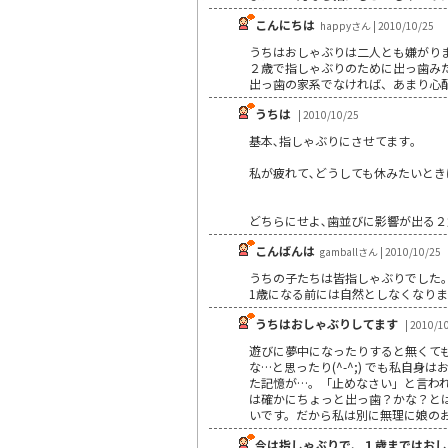
こんにちは
happyさん | 2010/10/25
うちはおしゃぶりは二人とも嫌がり
２歳で指しゃぶりのために出っ歯み
出っ歯の家系でなければ、あまり心
うちは
| 2010/10/25
基本､指しゃぶりにさせてます｡
私が疲れて､どうしても休みたいとき
どちらにせよ､歯並びに影響が出る２
こんばんは
gamballさん | 2010/10/25
うちの子たちは皆指しゃぶりでした
1歳になる前には自然としなくなり
うちはおしゃぶりしてます
| 2010/1
遊びに夢中になったりすると無くて
な…と思ったり(^-^;) でも私
た記憶が…。「止めなさい」と言わ
は確かにちょっと出っ歯？かな？と
いです。だから私は別に無理に娘の
今は指しゃぶりで、１歳まではおし