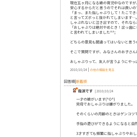
現在五ヶ月になる娘の育児中なのですが
安心するからだと思うのでそれは良いの
「まっ、また指しゃぶりして！たこでき
と言ってズボっと抜かれてしまいます…。し
しゃぶれないと泣き出すので、それなら
「おしゃぶりは絶対やめとき！出っ歯に
と言われてしまいました^^;
どちらの意見も間違ってはいないと思う
そこで質問ですが、みなさんのお子さん
おしゃぶりって、友人が言うようにやっ
|
2010/10/24
の他の相談を見る
回答順
|
新着順
指派です
| 2010/10/24
一才の娘がいます(^O^)
完母でおしゃぶりは嫌がりました。
そのくらいの月齢のときはゲンコツ
手指の遊びができるようになると自
3才すぎても頻繁に指しゃぶりやおし