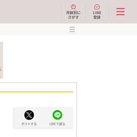
月齢別に
LINE
さがす
登録
MENU
ポストする
LINEで送る