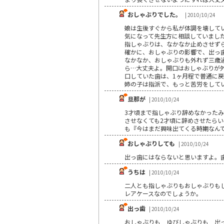
おしゃぶりでした。
| 2010/10/24
娘は生後すぐから私が体調を壊して
気になって先生方に相談していまし
指しゃぶりは、なかなか止めさせず
確かに、おしゃぶりの影響で、出っ
なかなか、おしゃぶりも外れず三歳
ら…大丈夫よ。開口はおしゃぶりが
口していた歯は、1ヶ月程で普通に
姉の子は指派で、もっと苦労をして
旦那が
| 2010/10/24
3才頃まで指しゃぶり辞めなかったみ
させなくても2才頃に辞めさせたらい
も『今はまだ興味出てくる時期なんで
おしゃぶりしても
| 2010/10/24
出っ歯にはならないと思いますよ。
うちは
| 2010/10/24
二人とも指しゃぶりもおしゃぶりも
レアケースなのでしょうか。
出っ歯
| 2010/10/24
おしゃぶりも ゆびしゃぶりも 出