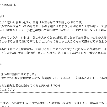
だと思います。
/24
にかく泣いたらおっぱい、三男は今三ヶ月ですが指しゃぶりです。
で外すのが大変だったのもあり、下の子達にはあまりしゃぶらせたくないな～って
りばかりしてて…(&gt;_&lt;)右手親指ばかりなので、ふやけて赤くなってる
丈夫っていう方もいれば、指こそ大きくなった時に癖になってたら辞めさせるの大変
指しゃぶりさせてあげる事にしました☆もうちょっと大きくなって遊んだりするよう
当に子育てに正解はないって感じる今日このごろです(^^ゞ(ちなみに次男もおっぱ
、子供のために考えて自分が一番いいと思う方法で育ててあげるのが一番だと思いま
24
は洗うのが面倒でやめました。
ぶりがやめられず歯医者さんでも『前歯が少し出てるね』、『(寝るときにしているの
ると自然と回数は減ってくると思います(^O^)
ましょう♪♪
夫ですよ。うちはおしゃぶりが苦手だったので指しゃぶりしてました。1歳過ぎても
夫ですよ。