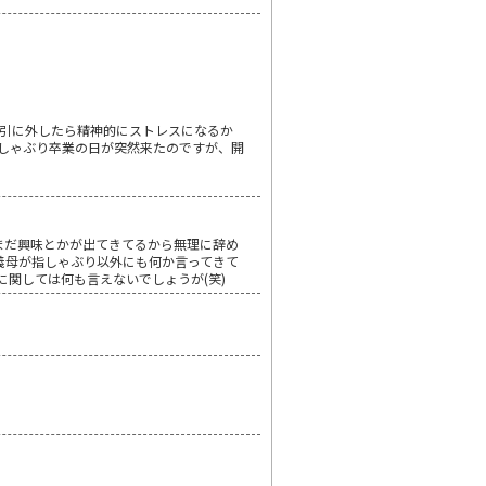
引に外したら精神的にストレスになるか
しゃぶり卒業の日が突然来たのですが、開
はまだ興味とかが出てきてるから無理に辞め
は義母が指しゃぶり以外にも何か言ってきて
に関しては何も言えないでしょうが(笑)