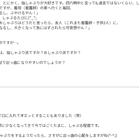
、とにかく、指しゃぶりが大好きです。四六時中と言っても過言ではないくらい、し
ですが、義母（看護師）の家へ行くと毎回、
るし、ふやけるやん！」
ゃぶるたびに(*_*;
おしゃぶりはどうだと思ったら、友人（これまた看護師・子供3人）に、
なるし、大きくなって急にはずされたら可哀想やん！」
のですが…。
は、指しゃぶり派ですか？おしゃぶり派ですか？
ぱり出っ歯になりやすいのでしょうか？
で口に入れてオエッとすることもありました（笑）
然に少なくなってきて今ではごくたまに、しゃぶる程度です。
ゃぶりをするようだったら、さすがに出っ歯の心配をしますがね(^-^;)