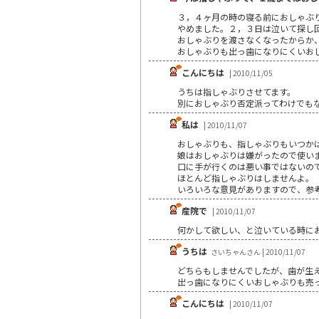
３，４ヶ月の時の寝る前におしゃぶ
やめました。２，３日は泣いて探し
おしゃぶりを渡さなくなったからか
おしゃぶりも出っ歯になりにくいお
こんにちは
| 2010/11/05
うちは指しゃぶりさせてます。
別におしゃぶり否定派ってわけでも
私は
| 2010/11/07
おしゃぶりも、指しゃぶりもいつか
娘はおしゃぶりは嫌がったので使い
口に手が行くのは悪い事ではないの
ほとんど指しゃぶりはしませんよ。
いろいろな意見がありますので、参
産院で
| 2010/11/07
何かして欲しい、と泣いている時に
うちは
さいちゃんさん | 2010/11/07
どちらもしませんでしたが、歯が生え
出っ歯になりにくいおしゃぶりも売っ
こんにちは
| 2010/11/07