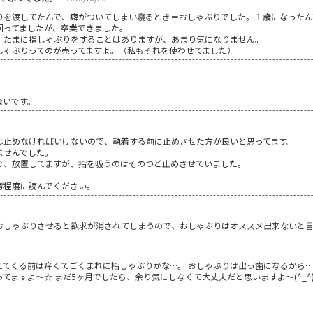
りを渡してたんで、癖がついてしまい寝るとき＝おしゃぶりでした。１歳になったん
回ってましたが、卒業できました。
、たまに指しゃぶりをすることはありますが、あまり気になりません。
しゃぶりってのが売ってますよ。（私もそれを使わせてました）
ないです。
は止めなければいけないので、執着する前に止めさせた方が良いと思ってます。
ませんでした。
で、放置してますが、指を吸うのはそのつど止めさせていました。
考程度に読んでください。
おしゃぶりさせると欲求が消されてしまうので、おしゃぶりはオススメ出来ないと言
てくる前は痒くてごくまれに指しゃぶりかな…。 おしゃぶりは出っ歯になるから…と
てますよ～☆ まだ5ヶ月でしたら、余り気にしなくて大丈夫だと思いますよ～(^_^)