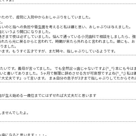
いたので、産院に入院中からおしゃぶりをしていました。
た。
らいのと指への負担や衛生面を考えると私は嫌と思い、おしゃぶりは与えました。
歯というより開口になりました。
過ぎまで夜は必ずしていました。悩んで通っている小児歯科で相談をしましたら、強
外れたら元に戻るからと言われて、時期が来たら外れると言われました。娘にも、お
戻りました。
います。もうすぐ五才ですが、まだ時々、指しゃぶりしているようです。
たいです。義母が言ってました。 でも全然出っ歯じゃないですよ(^_^) 本にも今
いと書いてありました。 5ヶ月で無理に辞めさせる方が可哀想ですよね(^_^;) 私
大丈夫です』って言います。 まぁ自分の息子が3才まで指しゃぶりしてたからそれ
歯が生え始める一歳位までにはずせれば大丈夫だと思います
しませんでしたよ。
っ歯になると思います・・・。