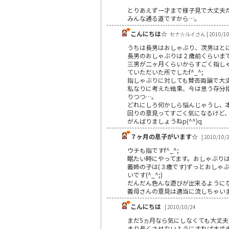
とりあえず一才まで様子見で大丈夫
みんな通る道ですから…。
こんにちは☆
セナ☆ルイさん | 2010/10
うちは長男はおしゃぶり、次男はと
長男のおしゃぶりは２歳前くらいま
三男が二ヶ月くらいからすごく指しゃぶ
ていただいた所でしたf^_^;
指しゃぶりに対しても賛否両論で大
私なりに考えた結果、今は思う存分
りつつ…。
どれにしろ何かしら悩んじゃうし、本
回りの意見ってすごく気になるけど
がんばりましょうねp(^^)q
７ヶ月の息子がいます☆
| 2010/10/
ウチも指ですf^_^;
眠たい時にやってます。おしゃぶり
義姉の子は(３歳です)ずっとおしゃ
いです(^_^;)
だんだん色んな遊びが出来るようにな
義母さんの意見は適当に流しちゃい
こんにちは
| 2010/10/24
まだ5ヵ月なら気にしなくても大丈
まり長くさせないようにすれば大丈