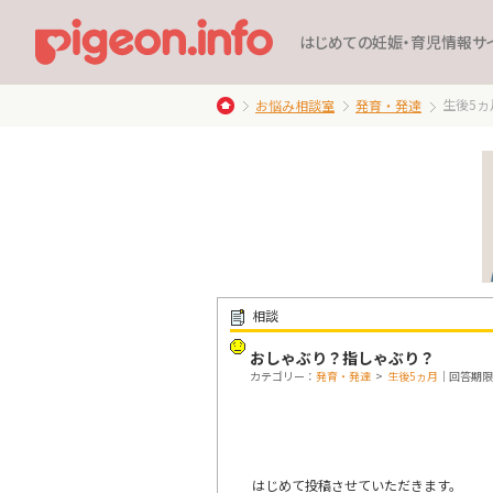
はじめての妊娠・育児情報サ
生後5ヵ
お悩み相談室
発育・発達
相談
おしゃぶり？指しゃぶり？
カテゴリー：
発育・発達
>
生後5ヵ月
｜回答期限：終
はじめて投稿させていただきます。