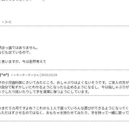
・・＞＜
。
。
然出っ歯ではありません。
なども出ているので、
！
と思いますが、今は全然考えて
o^)
ノンタンタータンさん | 2010/10/24
けの小児歯科医にきいてみたところ、おしゃぶりはよくないそうです。ご友人の方
は自分で恥ずかしいとわかるようになったら止めるようになるし、今は指しゃぶり
ックしたり拭いたりして手を清潔に保つようにしています。
今まだ５カ月ですよね？これから１人で座っていろんな遊びができるようになってく
らただはずさせるのではなく、おもちゃを持たせてみたり、手を持って一緒に歌って