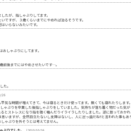
ましたが、指しゃぶりしてます。
たいですが、３歳くらいまでにやめれば治るそうです。
配はいらないみたいです。
はおしゃぶりにしてます｡
歳前後までにはやめさせたいです…｡
。
ました。
0/26
も平気な時間が増えてきて、今は寝るときだけ使ってます。無くても寝れたりします
自身はおしゃぶりを卒業した後指しゃぶりをしていました。気持ちが落ち着く物だった気
れるとストレスになり指を強く噛んだりイライラしたりしました。逆に放っておかれ
は思いますが、全然目立たないし支障はないし、人に出っ歯だね!!と言われた事もあ
おしゃぶりを外そうとは考えてません。
ゃぶりでした。
| 2010/10/26