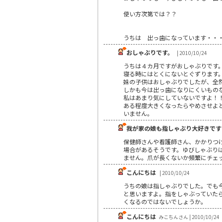
使い方次第では？？
うちは 出っ歯になっています・・
おしゃぶりです。
| 2010/10/24
うちは４カ月ですがおしゃぶりです
寝る時にはとくにないとぐずります
妹の子供はおしゃぶりでしたが、全
しかも今は出っ歯になりにくいもの
私はあまり気にしていないですよ！
ある程度大きくなったらやめさせよ
いません。
我が家の娘も指しゃぶり大好きです(^
保健師さんや看護師さん、かかりつ
場合があるそうです。ゆびしゃぶり
ません。爪が長くないか頻繁にチェ
こんにちは
| 2010/10/24
うちの娘は指しゃぶりでした。でも
と思いますよ。指をしゃぶっていた
くなるのではないでしょうか。
こんにちは
みこちんさん | 2010/10/24