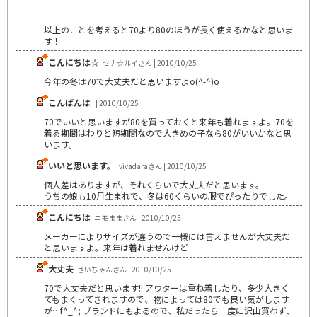
以上のことを考えると70より80のほうが長く使えるかなと思いま
す！
こんにちは☆
セナ☆ルイさん | 2010/10/25
今年の冬は70で大丈夫だと思いますよo(^-^)o
こんばんは
| 2010/10/25
70でいいと思いますが80を買っておくと来年も着れますよ。70を
着る期間はわりと短期間なので大きめの子なら80がいいかなと思
います。
いいと思います。
vivadaraさん | 2010/10/25
個人差はありますが、それくらいで大丈夫だと思います。
うちの娘も10月生まれで、冬は60くらいの服でぴったりでした。
こんにちは
ニモままさん | 2010/10/25
メーカーによりサイズが違うので一概には言えませんが大丈夫だ
と思いますよ。来年は着れませんけど
大丈夫
さいちゃんさん | 2010/10/25
70で大丈夫だと思います!! アウターは重ね着したり、多少大きく
てもまくってきれますので、物によっては80でも良い気がします
が…f^_^; ブランドにもよるので、私だったら一度に沢山買わず、