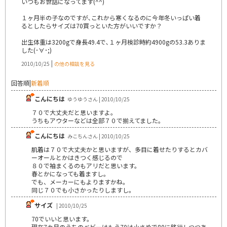
いつもお世話になってます(^^)
１ヶ月半の子なのですが､これから寒くなるのに今年冬いっぱい着
るとしたらサイズは70買っといた方がいいですか？
出生体重は3200gで身長49.4で､１ヶ月検診時約4900gの53.3ありま
した(･∀･;)
|
2010/10/25
の他の相談を見る
回答順
|
新着順
こんにちは
ゆうゆうさん | 2010/10/25
７０で大丈夫だと思いますよ。
うちもアウターなどは全部７０で揃えてました。
こんにちは
みこちんさん | 2010/10/25
肌着は７０で大丈夫かと思いますが、多目に着せたりするとカバ
ーオールとかはきつく感じるので
８０で袖まくるのもアリだと思います。
春とかになっても着ますし。
でも、メーカーにもよりますかね。
同じ７０でも小さかったりしますし。
サイズ
| 2010/10/25
70でいいと思います。
現在7カ月のうちのベビーはもう70は小さめで80に移行しつつあ