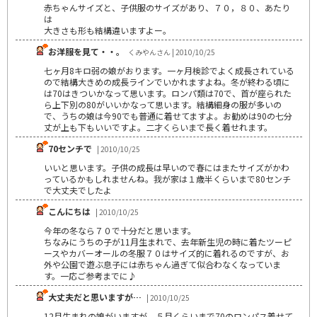
赤ちゃんサイズと、子供服のサイズがあり、７０，８０、あたり
は
大きさも形も結構違いますよー。
お洋服を見て・・。
くみやんさん | 2010/10/25
七ヶ月8キロ弱の娘がおります。一ヶ月検診でよく成長されている
ので結構大きめの成長ラインでいかれますよね。冬が終わる頃に
は70はきついかなって思います。ロンパ類は70で、首が座られた
ら上下別の80がいいかなって思います。結構細身の服が多いの
で、うちの娘は今90でも普通に着せてますよ。お勧めは90の七分
丈が上も下もいいですよ。二才くらいまで長く着せれます。
70センチで
| 2010/10/25
いいと思います。子供の成長は早いので春にはまたサイズがかわ
っているかもしれませんね。我が家は１歳半くらいまで80センチ
で大丈夫でしたよ
こんにちは
| 2010/10/25
今年の冬なら７０で十分だと思います。
ちなみにうちの子が11月生まれで、去年新生児の時に着たツーピ
ースやカバーオールの冬服７０はサイズ的に着れるのですが、お
外や公園で遊ぶ息子には赤ちゃん過ぎて似合わなくなっていま
す。一応ご参考までに♪
大丈夫だと思いますが…
| 2010/10/25
12月生まれの娘がいますが、５月くらいまで70のロンパス着せて