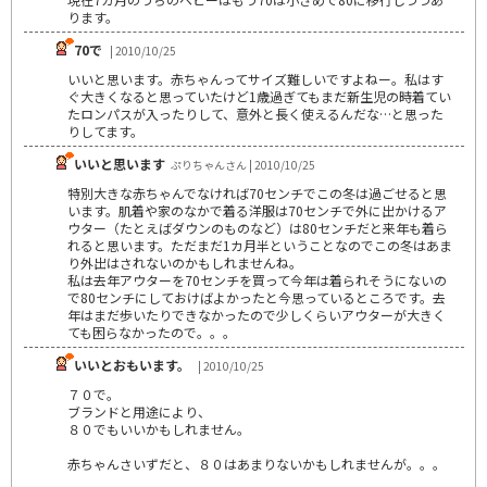
ります。
70で
| 2010/10/25
いいと思います。赤ちゃんってサイズ難しいですよねー。私はす
ぐ大きくなると思っていたけど1歳過ぎてもまだ新生児の時着てい
たロンパスが入ったりして、意外と長く使えるんだな…と思った
りしてます。
いいと思います
ぷりちゃんさん | 2010/10/25
特別大きな赤ちゃんでなければ70センチでこの冬は過ごせると思
います。肌着や家のなかで着る洋服は70センチで外に出かけるア
ウター（たとえばダウンのものなど）は80センチだと来年も着ら
れると思います。ただまだ1カ月半ということなのでこの冬はあま
り外出はされないのかもしれませんね。
私は去年アウターを70センチを買って今年は着られそうにないの
で80センチにしておけばよかったと今思っているところです。去
年はまだ歩いたりできなかったので少しくらいアウターが大きく
ても困らなかったので。。。
いいとおもいます。
| 2010/10/25
７０で。
ブランドと用途により、
８０でもいいかもしれません。
赤ちゃんさいずだと、８０はあまりないかもしれませんが。。。