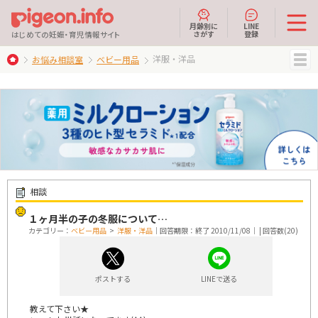
月齢別に
LINE
さがす
登録
はじめての妊娠・育児情報サイト
洋服・洋品
お悩み相談室
ベビー用品
MENU
相談
１ヶ月半の子の冬服について…
カテゴリー：
ベビー用品
>
洋服・洋品
｜回答期限：終了 2010/11/08｜ | 回答数(20)
ポストする
LINEで送る
教えて下さい★