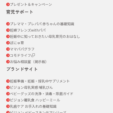
プレゼント＆キャンペーン
育児サポート
プレママ・プレパパ 赤ちゃんの基礎知識
妊婦フレンズwithパパ
妊娠中に知っておきたい母乳育児のおはなし
ぼにゅ育
ママパパグラフ
コモドライフ
お悩み相談室（掲示板）
ブランドサイト
妊娠準備・妊娠・授乳中サプリメント
ピジョン母乳実感 哺乳びん
ベビーグッズの洗浄・消毒・除菌ガイド
ピジョン離乳食 ハッピーミール
乳歯ケア お手入れの基礎知識
ピジョン ベビースキンケアシリーズ