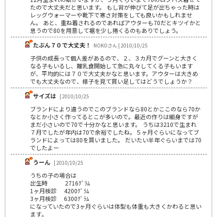
たので大丈夫だと思います。 もし背が伸びて足が出ちゃった時は
レッグウォーマーや靴下で寒さ対策をしても良いかもしれませ
ん。 あと、重ね着されるのであればアウターも70だとキツイかと
思うので80を用意して裾を少し捲くるのもありでしょう。
たぶん７０で大丈夫！
NOKOさん | 2010/10/25
子供の成長って個人差があるので、２、３カ月でグーンと大きく
なる子もいるし、離乳食開始して急に丸々してくる子もいます
が、平均的には７０で大丈夫かなと思います。アウターは大きめ
でも大丈夫なので、様子を見て買い足してはどうでしょうか？
サイズは
| 2010/10/25
ブランドにより違うのでこのブランドなら80とかここのなら70か
なとか小さく作ってるとこが多いので。最近の作りは細身ですが
まだ小さいので70で十分かなと思います。 うちは3210で生まれ
７月でしたが年内は70で余裕でしたね。５ヶ月ぐらいになってブ
ランドによっては80を買いました。 だいたい半年ぐらいまでは70
でしたよー
うーん
| 2010/10/25
うちの子の場合は
出生時 2716ｸﾞﾗﾑ
1ヶ月検診 4200ｸﾞﾗﾑ
3ヶ月検診 6300ｸﾞﾗﾑ
になっていたので3ヶ月ぐらいは体型も体重も大きくかわると思い
ます｡