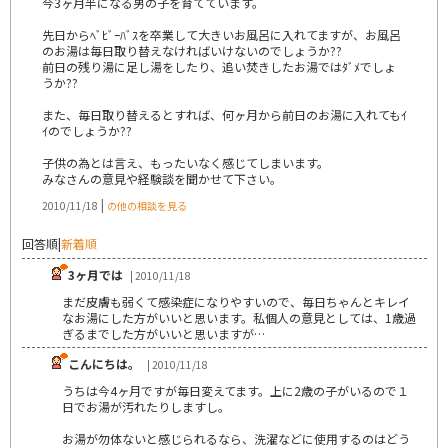
今3ヶ月半になる男の子を育てています。
先日からﾍﾞﾋﾞｰﾊﾞｽを卒業して大きいお風呂に入れてますが、お風呂
のお湯は毎日取り替えなければいけないのでしょうか??
前日の残り湯に足し湯をしたり、追い焚きしたお湯ではﾀﾞﾒでしょ
うか??
また、毎日取り替えるとすれば、何ヶ月から前日のお湯に入れてもｲ
ｲのでしょうか??
子供の為とは言え、もったいなく感じてしまいます。
みなさんの意見や経験談を聞かせて下さい。
|
2010/11/18
の他の相談を見る
回答順
|
新着順
3ヶ月では
| 2010/11/18
まだ皮膚も弱くて感染症になりやすいので、毎日ちゃんとキレイ
なお湯にした方がいいと思います。私個人の意見としては、1歳過
ぎるまでした方がいいと思いますが…
こんにちは。
| 2010/11/18
うちは今4ヶ月ですが毎日変えてます。上に2歳の子がいるので１
日でお湯が汚れたりしますし。
お湯が勿体ないと感じられるなら、洗濯などに使用するのはどう