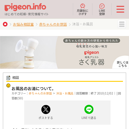
月齢別に
LINE
さがす
登録
はじめての妊娠・育児情報サイト
沐浴・お風呂
お悩み相談室
赤ちゃんのお世話
MENU
相談
お風呂のお湯について。
カテゴリー：
赤ちゃんのお世話
>
沐浴・お風呂
｜回答期限：終了 2010/12/02｜ | 回
答数(50)
ポストする
LINEで送る