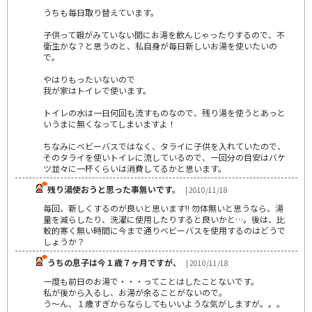
うちも毎日取り替えています。
子供って親がみていない間にお湯を飲んじゃったりするので、不
衛生かな？と思うのと、私自身が毎日新しいお湯を使いたいの
で。
やはりもったいないので
我が家はトイレで使います。
トイレの水は一日何回も流すものなので、残り湯を使うとあっと
いうまに無くなってしまいますよ！
ちなみにベビーバスではなく、タライに子供を入れていたので、
そのタライを使いトイレに流しているので、一回分の目安はバケ
ツ並々に一杯くらいは消費してるかと思います。
残り湯使おうと思った事無いです。
| 2010/11/18
毎回、新しくするのが良いと思います!! 勿体無いと思うなら、湯
量を減らしたり、洗濯に使用したりすると良いかと…。後は、比
較的寒く無い時間に今まで通りベビーバスを使用するのはどうで
しょうか？
うちの息子は今１歳７ヶ月ですが、
| 2010/11/18
一度も前日のお湯で・・・ってことはしたことないです。
私が後から入るし、お湯が余ることがないので。
う～ん、１歳すぎからならしてもいいような気がしますが。。。