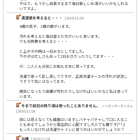
やはり、もう少し成長するまで毎日新しいお湯がいいかもしれな
いですよ。
清潔感を考えると・・・
| 2010/11/18
4歳の息子、1歳の娘がいます。
汚れを考えると毎日替えた方がいいと思います。
でも光熱費を考えると・・・
と上の子の時は一日おきにしてました。
下の子は忙しさもあって2日おきだったりしてます・・・
が、二人とも元気にお肌も丈夫に育ってます。
洗濯で使って足し湯してですが、正直洗濯ホースの汚れが逆流し
てそうで気にはなってます。
病気になったり皮膚が荒れたりしなければいいかなと私は思って
います。
今まで前日の残り湯は使ったことありません。
ノンタンタータンさん
| 2010/11/18
目には見えなくても雑菌はいますしバチャバチャして口に入るこ
ともあるでしょうから衛生的に心配ですし大人でも嫌です(^^;)
もったいなければ洗濯やトイレに使うのはいかがでしょうか？
浴槽
| 2010/11/18