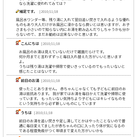
なら洗濯に使われてみては？
補足です。
| 2010/11/18
風呂水ワンダー等、残り湯に入れて翌日追い焚きで入れるような優れ
ものもあり大人だけがお風呂に浸かるなら良いとは思いますが、お子
さまも小さいので知らない内にお湯を飲み込んだりしちゃうかも分か
らないので、まだお勧めは出来ないかと思います。
こんにちは
| 2010/11/18
お風呂のお湯は見えていないだけで雑菌だらけです。
何か月までと言わずずっと毎日入れ替えた方がいいと思います
よ。
うちは残り湯は洗濯や掃除で使いきっているのでもったいないと
感じたことはないです。
前日のお湯
| 2010/11/18
使ったことありません。 赤ちゃんじゃなくても子どもに前日のお
湯は抵抗あります。 我が家ではお湯を毎日かえて洗濯や掃除に使
っています。 もったいない気持ちより子どもにはキレイなものを
という気持ちから必ず新しいものにしています
うちは
| 2010/11/18
前日のお湯を追い焚きや足し湯してとかはやったことないので普
通に毎日変えてましたが赤ちゃんの口に入ったり体が気になるの
である程度免疫がつく年頃まで変えた方がいいかも