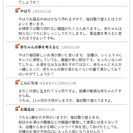
でしょうか？
やはり
| 2010/11/18
やはりお風呂の水はかなり汚れますので、毎日取り替えたほうが
よいと思います。
お掃除では取り切れない雑菌がたくさんありますし、赤ちゃんは
知らないうちにおしっこしてたりしますし、衛生面を考えると変
えたほうがよいですね。
赤ちゃんの事を考えると
| 2010/11/18
やはり毎回新しいお湯が良いと思います。 浴槽は、いくらマメに
キレイに掃除していても、雑菌が多い部分です。 もったいないの
でしたら、お湯をなみなみ沸かすのではなく、赤ちゃんと大人が
一緒に入って、赤ちゃんの肩が浸かるぐらいの量で沸かしてみて
はいかがでしょうか？
こんにちは
はるまるさん | 2010/11/18
まだこの世に生まれて３ヶ月ですよ。皮膚が敏感な赤ちゃんです
からね。
うちは、11ヶ月の子供がいますが、毎日取り替えてますよ。
お風呂は
| 2010/11/18
うちも1歳半の子供がいますが、毎日取り替えます。
前日のお湯は大腸菌などの細菌が繁殖して清潔とは言えないで
す。浴槽からあがる時にシャワーで体を流してあげたとしても、
浴槽のお湯が子供の口に入ったら気になりませんか？