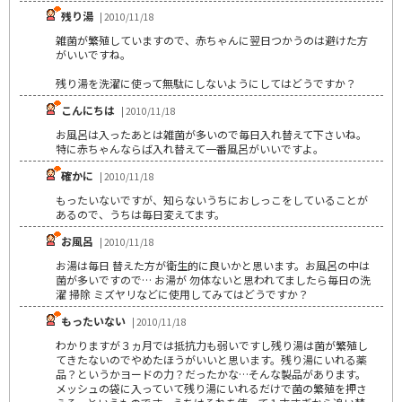
残り湯
| 2010/11/18
雑菌が繁殖していますので、赤ちゃんに翌日つかうのは避けた方
がいいですね。
残り湯を洗濯に使って無駄にしないようにしてはどうですか？
こんにちは
| 2010/11/18
お風呂は入ったあとは雑菌が多いので毎日入れ替えて下さいね。
特に赤ちゃんならば入れ替えて一番風呂がいいですよ。
確かに
| 2010/11/18
もったいないですが、知らないうちにおしっこをしていることが
あるので、うちは毎日変えてます。
お風呂
| 2010/11/18
お湯は毎日 替えた方が衛生的に良いかと思います。お風呂の中は
菌が多いですので… お湯が 勿体ないと思われてましたら毎日の洗
濯 掃除 ミズヤリなどに使用してみてはどうですか？
もったいない
| 2010/11/18
わかりますが３ヵ月では抵抗力も弱いですし残り湯は菌が繁殖し
てきたないのでやめたほうがいいと思います。残り湯にいれる薬
品？というかヨードの力？だったかな…そんな製品があります。
メッシュの袋に入っていて残り湯にいれるだけで菌の繁殖を押さ