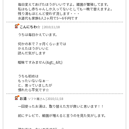
毎日変えてあげたほうがいいですよ。雑菌が繁殖してます。
私はもし赤ちゃんしか入ってないとしても一晩で替えますよ。
残り湯もほとんど使わず流します・・・
水道代も家族6人2ヶ月で5～6千円です
こんにちわ☆
| 2010/11/18
うちは毎日かえています。
何かの本で７ヶ月くらぃまでは
かえたほうがいいと
読んだ気がします
曖昧ですみません(&gt;_&lt;)
うちも初めは
もったいないなぁ…
と、思っていましたが
慣れたら平気です☆
お湯
ソフト麺さん | 2010/11/18
一回使ったお湯は、取り替えた方が良いと思います！！
前にテレビで、細菌が増えると言うのを見た気がします。