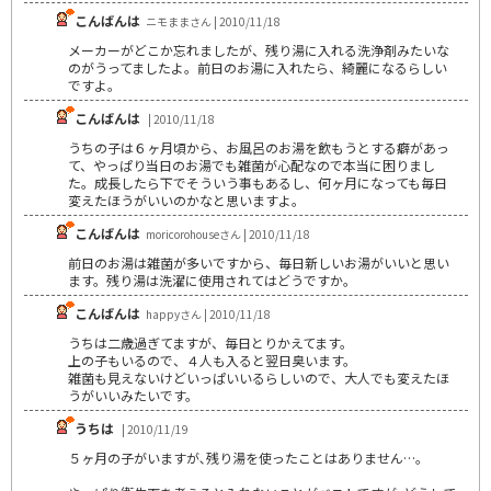
こんばんは
ニモままさん | 2010/11/18
メーカーがどこか忘れましたが、残り湯に入れる洗浄剤みたいな
のがうってましたよ。前日のお湯に入れたら、綺麗になるらしい
ですよ。
こんばんは
| 2010/11/18
うちの子は６ヶ月頃から、お風呂のお湯を飲もうとする癖があっ
て、やっぱり当日のお湯でも雑菌が心配なので本当に困りまし
た。成長したら下でそういう事もあるし、何ヶ月になっても毎日
変えたほうがいいのかなと思いますよ。
こんばんは
moricorohouseさん | 2010/11/18
前日のお湯は雑菌が多いですから、毎日新しいお湯がいいと思い
ます。残り湯は洗濯に使用されてはどうですか。
こんばんは
happyさん | 2010/11/18
うちは二歳過ぎてますが、毎日とりかえてます。
上の子もいるので、４人も入ると翌日臭います。
雑菌も見えないけどいっぱいいるらしいので、大人でも変えたほ
うがいいみたいです。
うちは
| 2010/11/19
５ヶ月の子がいますが､残り湯を使ったことはありません…｡