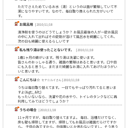
ただでさえためているお水（湯）というのは菌が繁殖していて不
潔になりやすいです。なので、毎日取り換えられた方がいいで
す。
お風呂用
| 2010/11/18
清浄剤を使うのはどうでしょうか？ お風呂最後の人が一錠お風呂
の中に入れて出ればその錠剤が溶けて風呂水を綺麗にしてくれ、
次の日も綺麗に使えるらしいです
私も残り湯は使ったことないです。
| 2010/11/18
1歳1ヶ月の娘がいます。残り湯は洗濯に使います。
皆さんのおっしゃる通り、雑菌の繁殖はあると思います。口や目
にも入ると思うし、まだまだ綺麗なお湯に入れてあげたほうがい
いと思います。
こんにちは☆
セナ☆ルイさん | 2010/11/18
うちは毎日取り替えてます。一日でもやっぱり汚れてると思いま
すよ(&gt;_&lt;)
もったいないなら、洗濯や花の水やり、トイレのタンクなどに再
利用してみてはどうでしょうか？
うちの場合
| 2010/11/18
11ヶ月ですが、毎日取り替えてますよ。 毎日、浴槽だけでなく、
床も壁も掃除してますが、掃除してもお風呂は雑菌だらけですか
ら。 子供の為ですから、勿体無いとか思わないですし、そう思う