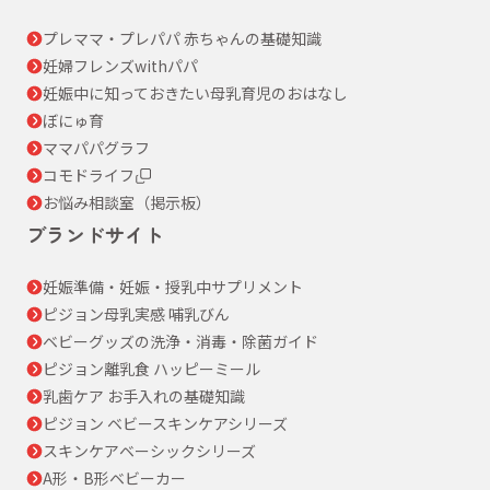
プレママ・プレパパ 赤ちゃんの基礎知識
妊婦フレンズwithパパ
妊娠中に知っておきたい母乳育児のおはなし
ぼにゅ育
ママパパグラフ
コモドライフ
お悩み相談室（掲示板）
ブランドサイト
妊娠準備・妊娠・授乳中サプリメント
ピジョン母乳実感 哺乳びん
ベビーグッズの洗浄・消毒・除菌ガイド
ピジョン離乳食 ハッピーミール
乳歯ケア お手入れの基礎知識
ピジョン ベビースキンケアシリーズ
スキンケアベーシックシリーズ
A形・B形ベビーカー