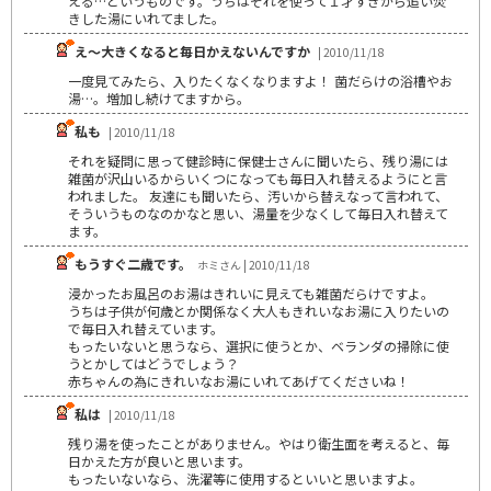
える…というものです。うちはそれを使って１才すぎから追い焚
きした湯にいれてました。
え～大きくなると毎日かえないんですか
| 2010/11/18
一度見てみたら、入りたくなくなりますよ！ 菌だらけの浴槽やお
湯…。増加し続けてますから。
私も
| 2010/11/18
それを疑問に思って健診時に保健士さんに聞いたら、残り湯には
雑菌が沢山いるからいくつになっても毎日入れ替えるようにと言
われました。 友達にも聞いたら、汚いから替えなって言われて、
そういうものなのかなと思い、湯量を少なくして毎日入れ替えて
ます。
もうすぐ二歳です。
ホミさん | 2010/11/18
浸かったお風呂のお湯はきれいに見えても雑菌だらけですよ。
うちは子供が何歳とか関係なく大人もきれいなお湯に入りたいの
で毎日入れ替えています。
もったいないと思うなら、選択に使うとか、ベランダの掃除に使
うとかしてはどうでしょう？
赤ちゃんの為にきれいなお湯にいれてあげてくださいね！
私は
| 2010/11/18
残り湯を使ったことがありません。やはり衛生面を考えると、毎
日かえた方が良いと思います。
もったいないなら、洗濯等に使用するといいと思いますよ。