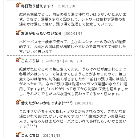
毎日取り替えます！
| 2010/11/18
雑菌も繁殖するし、前日の残り湯は使わないほうがいいと思いま
す。うちは、湯量を少なく設定して、シャワーは使わず浴槽のお
湯をかけ湯して使い、残り湯で洗濯して節水しています。
お湯がもったいないなら
| 2010/11/18
ベビーバスを一歳まで使って、主さんはシャワーのみの方が経済
的です。お風呂の湯は菌が増殖しやすいので毎日捨てて掃除した
方がいいと思います
こんにちは
そらあおいさん | 2010/11/18
雑菌が気になるので毎日変えてます。 うちはベビが産まれるまで
冬場以外はシャワーで済ませてしまうことが多かったので、毎日
変えるのは確かに勿体無く感じましたが… 前日の残り湯には抵抗
があったので。 なので残り湯は洗濯やベランダ菜園の水やりに活
用してますよ(^_^) ベビがやってきてから洗濯の回数も増えました
し、それだけでもだいぶ水道代も変わってくるかと思います。
替えたがいいかもですよ(*^^*)
| 2010/11/18
まだ小さい赤ちゃんで指しゃぶりとかもされるので、きれいなお
湯にいれてあげたがいいかもですよ(*^^*)主様が大きいお風呂に
入り、赤ちゃんはまだベビーバスにいれてあげたらいいかと思い
ます(*^^*)
こんにちは
| 2010/11/18