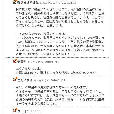
残り湯は不衛生
のんびりんこさん | 2010/11/18
目に見えない雑菌がたくさんいるので、私は翌日の入浴には使っ
ていません。雑菌の繁殖しやすそうな温度だし、それを丸一日取
っておくと思うと、私自身も嫌だと思ってしまいます。ましてや
赤ちゃんとなると…。口に入る哺乳瓶ひとつとっても、消毒しな
くてはいけないのに、と思います。
もったいないので、洗濯に使います。
ヨドバシカメラで、お風呂の水をくみあげてくれるものを買いま
した。以前は、バケツリレーのように（笑）浴室の湯を洗濯機に
入れていたので、かなり楽になりました。水道代、本当にかかり
ますよね。うちは４か月の娘がいますが、夫婦２人の生活のとき
と比べ、水道代、３倍近くになりました…。
雑菌が
トラキチさん | 2010/11/18
たくさんいますよ。
お湯は毎日変え、浴槽もしっかり洗う方がいいと思います。
こんにちは
みこちんさん | 2010/11/18
今は、お風呂のお湯交換された方がいいと思います。
お子さんも、お風呂の中でおしっこをしてるかもしれませんし。
１歳くらいになれば、追い炊きでもいいのではないでしょうか？
お湯の活用を考えて（洗濯、水やり、掃除・・）節約すれば結果
オーライのような気がします。
毎日
| 2010/11/18