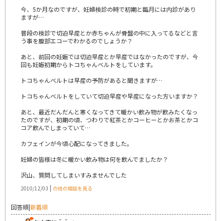
今、5か月なのですが、妊婦検診の時で初期と臨月には内診があり
ますが…
普段の検診で切迫早産とか赤ちゃんが骨盤の中に入ってるなどと言
う事を腹部エコーでわかるのでしょうか？
あと、前回の妊娠では切迫早産とか早産ではなかったのですが、今
回も妊娠初期からトコちゃんベルトをしています。
トコちゃんベルトは早産の予防があると聞きますが…
トコちゃんベルトをしていて切迫早産や早産になった方いますか？
あと、最近だんだんと寒くなってきて暖かい飲み物が飲みたくなっ
たのですが、初期の頃、つわりで紅茶とかコーヒーとかお茶とかコ
コア飲んでしまっていて…
カフェインが今頃心配になってきました。
妊婦の皆様は冬に暖かい飲み物は何を飲んでましたか？
沢山、質問してしまいすみませんでした
|
2010/12/03
の他の相談を見る
回答順
|
新着順