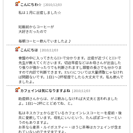
こんにちわ☆
| 2010/12/03
私は１月に出産しました☆
妊娠前からコーヒーが
大好きだったので
毎朝コーヒー飲んでいましたよ♪
こんにちは
| 2010/12/03
骨盤の中に入ってきたらｴｺｰで分かります。出産が近づくとｴｺｰで
先生が教えてくださいます。切迫早産などはお母さんが出血した
り張りが強かったりでも判断されますし頚管の長さでも分かりま
すので内診で判断できます。ｶﾌｪｲﾝについては大量摂取じゃなけれ
ば問題ないです。1日1～2杯程度でしたら大丈夫です。私も飲んで
ましたよ。
カフェインは気になりますよね
| 2010/12/03
助産師さんからは、がぶ飲みしなければ大丈夫と言われました
よ。1日1～2杯にとどめてね、と。
私はネスカフェから出ているカフェインレスコーヒーを産前・後
共に愛飲しています。母乳にいいという、たんぽぽコーヒーとい
うのもありますよ。
お茶なら麦茶・ルイボスティー・ほうじ茶等はカフェインが含ま
れていないので大丈夫ですよ。