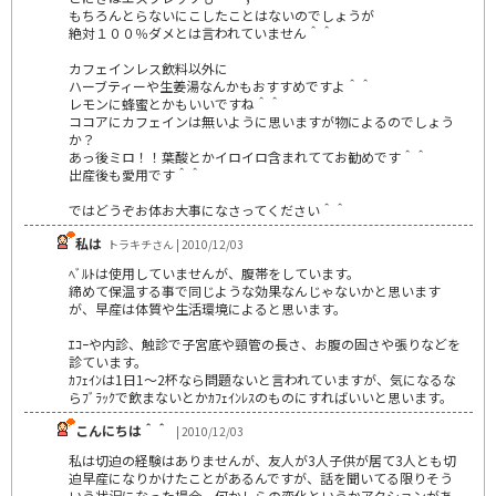
もちろんとらないにこしたことはないのでしょうが
絶対１００％ダメとは言われていません＾＾
カフェインレス飲料以外に
ハーブティーや生姜湯なんかもおすすめですよ＾＾
レモンに蜂蜜とかもいいですね＾＾
ココアにカフェインは無いように思いますが物によるのでしょう
か？
あっ後ミロ！！葉酸とかイロイロ含まれててお勧めです＾＾
出産後も愛用です＾＾
ではどうぞお体お大事になさってください＾＾
私は
トラキチさん | 2010/12/03
ﾍﾞﾙﾄは使用していませんが、腹帯をしています。
締めて保温する事で同じような効果なんじゃないかと思います
が、早産は体質や生活環境によると思います。
ｴｺｰや内診、触診で子宮底や頸管の長さ、お腹の固さや張りなどを
診ています。
ｶﾌｪｲﾝは1日1～2杯なら問題ないと言われていますが、気になるな
らﾌﾞﾗｯｸで飲まないとかｶﾌｪｲﾝﾚｽのものにすればいいと思います。
こんにちは＾＾
| 2010/12/03
私は切迫の経験はありませんが、友人が3人子供が居て3人とも切
迫早産になりかけたことがあるんですが、話を聞いてる限りそう
いう状況になった場合、何かしらの変化というかアクションがあ