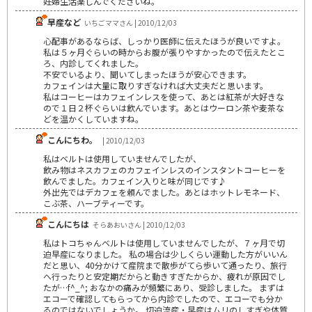
妊婦生活楽しんでくださいね。
早産など
いちごママさん | 2010/12/03
心配事があるならば、しっかり医師に伝えたほうが良いですよ。
私は５ヶ月ぐらいの時からお腹が張りやすかったので伝えたとこ
ろ、内診してくれました。
不安でいるより、聞いてしまったほうが安心できます。
カフェインは大量に取りすぎなければ大丈夫だと思います。
私はコーヒーはカフェインレスを使って、あとは紅茶が大好きな
ので１日２杯ぐらいは飲んでいます。あとはウーロン茶や麦茶な
どを温かくしていますね。
こんにちわ。
| 2010/12/03
私はベルトは使用していませんでしたが、
飲み物はネスカフェのカフェインレスのインスタントコーヒーを
飲んでました。カフェイン入りと味が同じです♪
外出先ではデカフェを頼んでました。あとはホットレモネード、
こぶ茶、ハーブティーです。
こんにちは
そらあおいさん | 2010/12/03
私はトコちゃんベルトは使用していませんでしたが、７ヶ月で切
迫早産になりました。 私の場合は少しくらい運動した方がいいん
だと思い、40分かけて産院まで散歩がてら歩いて通ったり、旅行
へ行ったりと安定期だからと動きすぎたからか、疲れが原因でし
たが…f^_^; おなかの痛みが頻繁にあり、受診しました。 まずは
エコーで確認してもらってから内診でしたので、エコーでも分か
るのではないでしょうか。 切迫流産・早産はムリのしすぎや体質