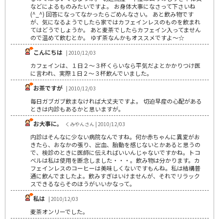
などによるものみたいですよ。 お身体大事になさって下さいね
(^_^) 回答になってなかったらごめんなさい。 あと飲み物です
が、気になるようでしたら家ではカフェインレスのものを飲まれ
てはどうでしょうか。 あと麦茶でしたらカフェイン入ってません
ので温めて飲むとか。 ゆず茶なんかもオススメですよ～☆
こんにちは
| 2010/12/03
カフェインは、１日２～３杯くらいなら平気だよとかかりつけ医
に言われ、実際１日２～３杯飲んでいました。
お茶ですが
| 2010/12/03
毎日ガブガブ飲まなければ大丈夫ですよ。 切迫早産の心配がある
ときは内診もあるかと思いますが。
お大事に。
くみやんさん | 2010/12/03
内診はそんなに少ない病院なんですね。何か赤ちゃんに異変がお
きたら、おなかの張り、出血、胎動を感じないとかあると思うの
で、検診のときに医師に伝えればいいんじゃないですかね。トコ
ベルは私は使用を断念しました・・・。飲み物は分かります。カ
フェインレスのコーヒーは美味しくないですもんね。私は結構普
通に飲んでましたよ。飲みすぎはいけませんが、それでリラック
スできるならそのほうがいいかなって。
私は
| 2010/12/03
麦茶オンリーでした。