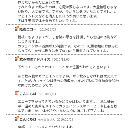
見えないからだと思います。
それと今まで飲んだのは、心配は要らないです。大量接種じゃな
い限り、大丈夫です。ですが、今からは気づいたことですし、カ
フェインレスなどを購入したほうが良いと思います。
冬は生姜湯で体を温めてもいいですね。
経腹エコー
| 2010/12/03
機械にもよりますが、子宮壁の厚さを計測したら切迫の予測など
はつきますよ。
カフェインは半減期が3.5時間です。なので、妊娠初期にお飲みに
なってらした分は現在は全て体内から排泄されていますよ。
飲み物のアドバイス
| 2010/12/03
下がっているかとかはエコーとかで位置がわかると思います
あと飲み物のカフェインですよね。がぶ飲みしなければ大丈夫で
す。ただ､カフェインは鉄分の吸収をさまたげるので食前食後30分
以内はだめなようです。
こんにちは
| 2010/12/03
エコーで下がってきているかどうかはわかりますよ。 私は妊娠
中、温めた麦茶をメインにカフェインレスのコーヒーや紅茶を飲
んでいました。 体を冷やさないように過ごして下さいね
こんにちは
ももひなさん | 2010/12/05
腹部エコーでちゃんと分かりますよ。