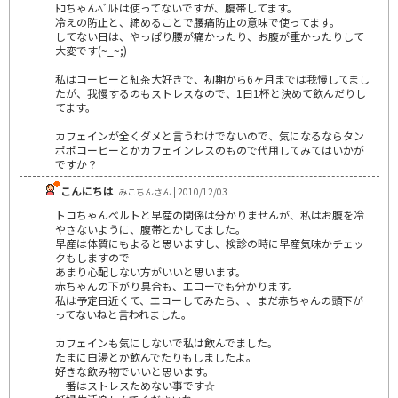
ﾄｺちゃんﾍﾞﾙﾄは使ってないですが、腹帯してます。
冷えの防止と、締めることで腰痛防止の意味で使ってます。
してない日は、やっぱり腰が痛かったり、お腹が重かったりして
大変です(~_~;)
私はコーヒーと紅茶大好きで、初期から6ヶ月までは我慢してまし
たが、我慢するのもストレスなので、1日1杯と決めて飲んだりし
てます。
カフェインが全くダメと言うわけでないので、気になるならタン
ポポコーヒーとかカフェインレスのもので代用してみてはいかが
ですか？
こんにちは
みこちんさん | 2010/12/03
トコちゃんべルトと早産の関係は分かりませんが、私はお腹を冷
やさないように、腹帯とかしてました。
早産は体質にもよると思いますし、検診の時に早産気味かチェッ
クもしますので
あまり心配しない方がいいと思います。
赤ちゃんの下がり具合も、エコーでも分かります。
私は予定日近くて、エコーしてみたら、、まだ赤ちゃんの頭下が
ってないねと言われました。
カフェインも気にしないで私は飲んでました。
たまに白湯とか飲んでたりもしましたよ。
好きな飲み物でいいと思います。
一番はストレスためない事です☆