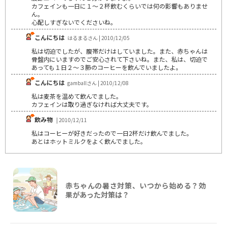
カフェインも一日に１～２杯飲むくらいでは何の影響もありませ
ん。
心配しすぎないでくださいね。
こんにちは
はるまるさん | 2010/12/05
私は切迫でしたが、腹帯だけはしていました。また、赤ちゃんは
骨盤内にいますのでご安心されて下さいね。また、私は、切迫で
あっても１日２～３肺のコーヒーを飲んでいましたよ。
こんにちは
gamballさん | 2010/12/08
私は麦茶を温めて飲んでました。
カフェインは取り過ぎなければ大丈夫です。
飲み物
| 2010/12/11
私はコーヒーが好きだったので一日2杯だけ飲んでました。
あとはホットミルクをよく飲んでました。
赤ちゃんの暑さ対策、いつから始める？効
果があった対策は？