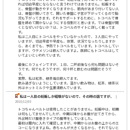
れば切迫早産にならないと言うわけではありません。妊娠する
と、骨盤が動きやすくなりますから、筋肉があまり付いてない人
は、骨盤が開いてきて、開いた骨盤に子宮が下がってくるので胎
児も下がってきます。それをサポートするために、トコベルで骨
盤を締めて開かないようにする役割だと思います。では骨盤が開
くとなぜいけないか？は、トコベルのサイトに詳しく載ってま
す。
私は二人目にトコベルをやっていなかったので、３人目にやって
いますが、切迫早産や早産も、体質、状況でなったりしますか
ら、あくまでも、予防でトコベルをしています。トコベルしてい
ますが、ウテメリンは飲んでいますよ。医師にもトコベルはして
いてよいといわれています。
最後にカフェインですが、１日、二杯前後なら何も問題はないそ
うです。何でもそうですが、何十杯と飲むのは問題だそうで
す。
実際、私は紅茶、緑茶毎日飲んでます。
飲み過ぎないようにしています。温かい飲み物は、紅茶、緑茶以
外はホットミルクや生姜湯飲んでいます。
私は一人目の妊娠しか経験がないので、その時の話ですが、
|
2010/12/03
トコちゃんベルトは使用したことがありません。妊娠中は、初期
は何もしてませんでしたが、中期以降からお腹が出てきてから、
外出時だけ腹巻きタイプの腹帯をしていました。
最初は膣内に入れて確認しますが、中期からはお腹の上からのエ
コーになりますよね。赤ちゃんが大きくなるから、それでないと