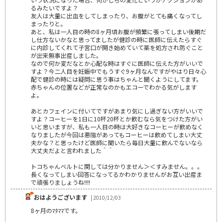
るみたいですよ？
友人は大量に出血をしてしまったり、お腹がとても痛くなってし
まったりと。
あと、私は一人目の時の8ヶ月頃お腹が頻繁に張ってしまい後期だ
し仕方ないかなと思ってましたが健診の時に医師に伝えたらすぐ
に内診してくれて子宮口が開き始めていて薬を処方され防ぐこと
が出来無事出産しました。
なので何か変だなとか心配な時はすぐに医師に伝えた方がいいで
すよ？今二人目を妊娠中でもうすぐ9ヶ月なんですがやはり日々心
配で健診の時には疑問に思う事はちゃんと聞くようにしてます。
赤ちゃんの位置などが正常なのかもエコーでわかる気がします
よ。
あとカフェインに付いてですがあまり気にし過ぎない方がいいで
すよ？コーヒーを1日に10杯20杯とか飲むなら気をつけた方がい
いと思いますが、私も一人目の時は大好きなコーヒーが飲めなく
なりましたが今回は悪阻があってもコーヒーは飲めてしまい大丈
夫かな？と思ったけど医師に聞いたら毎日大量に飲んでないなら
大丈夫だよと言われました＾＾
トコちゃんベルトに関しては分かりません＞＜すみません。。。
長くなってしまい回答になってるかわかりませんがお互い出産ま
で頑張りましょうね!!!!
おはようございます
| 2010/12/03
8ヶ月のﾏﾀﾏﾏです。