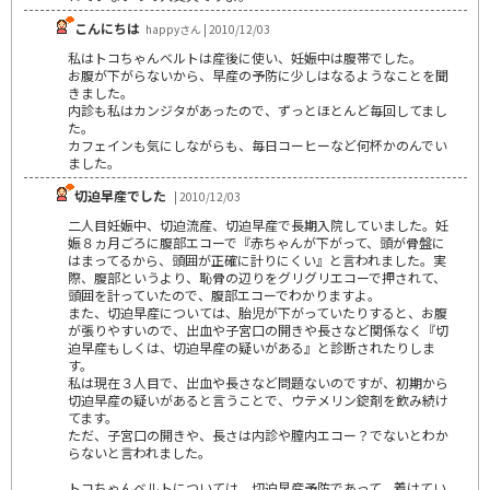
こんにちは
happyさん | 2010/12/03
私はトコちゃんベルトは産後に使い、妊娠中は腹帯でした。
お腹が下がらないから、早産の予防に少しはなるようなことを聞
きました。
内診も私はカンジタがあったので、ずっとほとんど毎回してまし
た。
カフェインも気にしながらも、毎日コーヒーなど何杯かのんでい
ました。
切迫早産でした
| 2010/12/03
二人目妊娠中、切迫流産、切迫早産で長期入院していました。妊
娠８ヵ月ごろに腹部エコーで『赤ちゃんが下がって、頭が骨盤に
はまってるから、頭囲が正確に計りにくい』と言われました。実
際、腹部というより、恥骨の辺りをグリグリエコーで押されて、
頭囲を計っていたので、腹部エコーでわかりますよ。
また、切迫早産については、胎児が下がっていたりすると、お腹
が張りやすいので、出血や子宮口の開きや長さなど関係なく『切
迫早産もしくは、切迫早産の疑いがある』と診断されたりしま
す。
私は現在３人目で、出血や長さなど問題ないのですが、初期から
切迫早産の疑いがあると言うことで、ウテメリン錠剤を飲み続け
てます。
ただ、子宮口の開きや、長さは内診や膣内エコー？でないとわか
らないと言われました。
トコちゃんベルトについては、切迫早産予防であって、着けてい