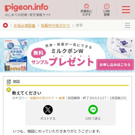
月齢別に
LINE
さがす
登録
はじめての妊娠・育児情報サイト
食事
お悩み相談室
妊娠中の気がかり
MENU
相談
教えてください
カテゴリー：
妊娠中の気がかり
>
食事
｜回答期限：終了 2010/12/17｜ | 回答数(25)
ポストする
LINEで送る
いつも、相談にのっていただきありがとうございます。