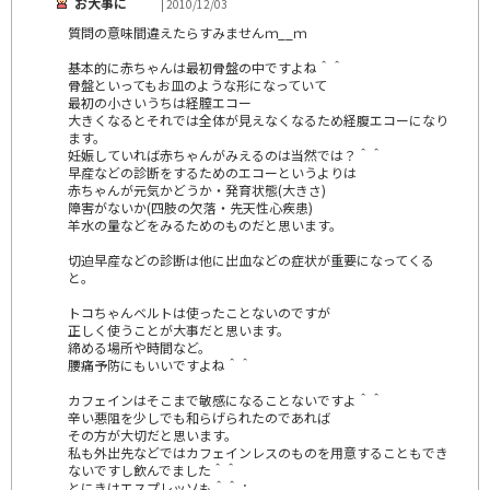
お大事に＾＾
| 2010/12/03
質問の意味間違えたらすみませんｍ__ｍ
基本的に赤ちゃんは最初骨盤の中ですよね＾＾
骨盤といってもお皿のような形になっていて
最初の小さいうちは経膣エコー
大きくなるとそれでは全体が見えなくなるため経腹エコーになり
ます。
妊娠していれば赤ちゃんがみえるのは当然では？＾＾
早産などの診断をするためのエコーというよりは
赤ちゃんが元気かどうか・発育状態(大きさ)
障害がないか(四肢の欠落・先天性心疾患)
羊水の量などをみるためのものだと思います。
切迫早産などの診断は他に出血などの症状が重要になってくる
と。
トコちゃんベルトは使ったことないのですが
正しく使うことが大事だと思います。
締める場所や時間など。
腰痛予防にもいいですよね＾＾
カフェインはそこまで敏感になることないですよ＾＾
辛い悪阻を少しでも和らげられたのであれば
その方が大切だと思います。
私も外出先などではカフェインレスのものを用意することもでき
ないですし飲んでました＾＾
とにきはエスプレッソも＾＾；