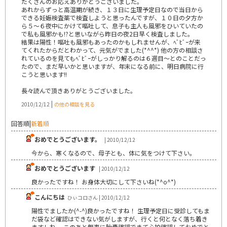
たくさんのお応えありがとうございました。
あれからずっと高温期が続き、１３日に生理予定日なので当日から
できる妊娠検査薬で検査しようと思ったんですが、１０日の夕方か
ら５～６夜中にかけて嘔吐して、息子も主人も風邪をひいていたの
で私も風邪かも!?と思いながら昨日の夜2日早く検査しました。
結果は陽性！嘔吐も風邪もあったのかもしれませんが、ﾍﾞﾋﾞｰが来
てくれたからだとわかって、元気がでました(*^^*) 他の方の相談さ
れているのを見てもﾍﾞﾋﾞｰがしっかり解るのは６週目～とのことだっ
たので、まだ早いかと思いますが、年末になる前に、明日病院に行
こうと思います!!
長々読んで頂きありがとうございました。
|
2010/12/12
の他の相談を見る
回答順
|
新着順
おめでとうございます。
| 2010/12/12
今から、寒くなるので、母子とも、体に気をつけて下さい。
おめでとうございます
| 2010/12/12
良かったですね！ お身体大切にして下さいね(*^o^*)
こんにちは
ひぃコロさん | 2010/12/12
陽性でましたか(^-^)良かったですね！ 生理予定日に受診してもま
だ袋など確認はできない気がしますが、行くと何となく落ち着き
ますしね。 このあと無事に胎嚢確認できて心拍確認しておめでと