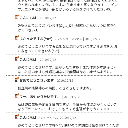
うと言われますように♪ これからますます寒くなりますし、イン
フルエンザとか嘔吐下痢とかいろいろ気をつけてくださいね。
こんにちは
| 2010/12/12
妊娠おめでとうございます(&gt;_&lt;)風邪ひかないように気を付
けて下さい★
よかったですね(^o^)
ノンタンタータンさん | 2010/12/12
おめでとうございます★風邪など流行っていますからお体を大切
になさってくださいね(^-^)
こんにちは
| 2010/12/12
おめでとうございます。良かったですね！まだ体調が本調子じゃ
ないと思いますし妊娠初期なので無理はなさいませんように。
おめでとうございます
| 2010/12/12
検査薬の結果待ちの時間、どきどきしますよね。
ワー、あやかりたいです。
| 2010/12/12
私は逆に生理予定日３日前ですが、今日から体温ががくっといき
なり下がったんで、おそらくもうすぐ生理が来そうです＞＜
こんにちは
さいちゃんさん | 2010/12/12
おめでとうございますV(^-^)V 寒いので体調には気を付けてくださ