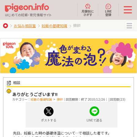
月齢別に
LINE
さがす
登録
はじめての妊娠・育児情報サイト
排卵
お悩み相談室
妊娠の基礎知識
MENU
相談
ありがとうございます!!
カテゴリー：
妊娠の基礎知識
>
排卵
｜回答期限：終了 2010/12/26｜ | 回答数(23)
ポストする
LINEで送る
先日、妊娠した時の基礎体温について…で相談した者です。