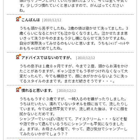
頭からザブーンとかけていたら慣れたようで、今では全く平気で
す。少しづつ慣れていくと思いますので、がんばってください
ね。
こんばんは
| 2010/12/12
うちも頭から苦手でしたね。2歳の頃は寝かせて洗ってました。3
歳くらいになるとかけても泣かなくなりました。泣かせたまま思
いきって洗うか今のままもう少し横にならせて洗うかですよね。
自分が実際洗ってみせるのもいいと思います。うちもｼｬﾝﾌﾟｰﾊｯﾄや
おもちゃはだめでしたね。
アドバイスではないのですが、
| 2010/12/12
うちの息子は１歳８ヶ月ですが、今まで２度、頭からお湯をかけ
たことがありますが、ギャン泣きでもう手がつけれなくなって大
変だったんで、今でも横抱きで、顔に水がかからないように洗っ
てるスタイルのままです。まだまだ続きそうです・・・。
慣れると思います。
| 2010/12/12
うちももうすぐ３歳ですが、一時入るのを嫌がったりしました。
うちはだいたい、濡れていないタオルを顔に当てて、流したりし
ています。今では全然平気ですが、流し終えた後は、すぐに顔を
拭かないとだめです。
シャンプーでいっぱい泡だてて、アイスクリーム・・・などそ髪
や泡で作って遊んでいるうちにシャンプーも平気になりました
よ。まずは、お母さんの髪で、やって、遊び気分でシャンプーし
てみたらいかがでしょう？？