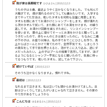
我が家は長期戦です
ひびよさん | 2010/12/13
うちの子は８歳、最近ようやく泣かなくなりました。 でも叫んで
大騒ぎです。 顔が濡れるのがどうしても嫌みたいです。 入学する
までやってた方法は、乾いたタオルを何枚も浴室に用意します。
タオルを顔にあててお湯かけとシャンプーをします。 顔が濡れた
ら次のタオルで拭いて、また顔にあててお湯をかけます。 の繰り
返しです。 お湯かけ回数を減らすために、リンスインシャンプー
を使います。 膝の上に寝せてそーっとお湯をかけると眠ってしま
う子だったので、赤ちゃんのときは楽だったのに。 ちなみに二歳
の下の子は、お座り以降は、私の手でおでこにひさしを作り、真
上からばさーんとかけて育てたので、全然平気です。 しまじろう
の真似をして手で目を押さえると、泡がそこに入り込み、逆にダ
メだったみたい。 上の子はプールの授業で苦労してますが、泳げ
るようになるとシャンプー平気になると聞いたので、気長に待っ
てるつもりです。 乾いたタオル、試してみて下さい。
続けていれば
| 2010/12/13
そのうち泣かなくなりますよ。慣れですね。
最初は
| 2010/12/13
なれるまで泣きます。私は泣いても頭からお湯かけてました。旦
那はびっくりしてましたがいまじゃなれて泣きません。その家の
やり方があるでしょうから
こんにちは
はるまるさん | 2010/12/13