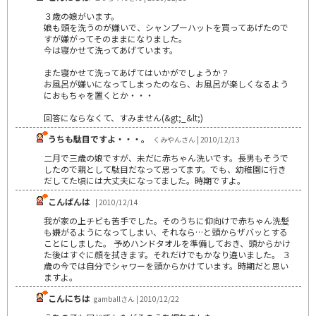
３歳の娘がいます。
娘も頭を洗うのが嫌いで、シャンプーハットを買ってあげたので
すが嫌がってそのままになりました。
今は寝かせて洗ってあげています。
また寝かせて洗ってあげてはいかがでしょうか？
お風呂が嫌いになってしまったのなら、お風呂が楽しくなるよう
におもちゃを置くとか・・・
回答にならなくて、すみません(&gt;_&lt;)
うちも駄目ですよ・・・。
くみやんさん | 2010/12/13
二月で三歳の娘ですが、未だに赤ちゃん洗いです。長男もそうで
したので親として駄目だなって思ってます。でも、幼稚園に行き
だしてた頃には大丈夫になってました。時期ですよ。
こんばんは
| 2010/12/14
我が家の上チビも苦手でした。そのうちに仰向けで赤ちゃん洗髪
も嫌がるようになってしまい、それなら…と頭からザバッとする
ことにしました。 予めハンドタオルを準備しておき、頭からかけ
た後はすぐに顔を拭きます。それだけでもかなり違いました。 ３
歳の今では自分でシャワーを頭からかけています。時期だと思い
ますよ。
こんにちは
gamballさん | 2010/12/22