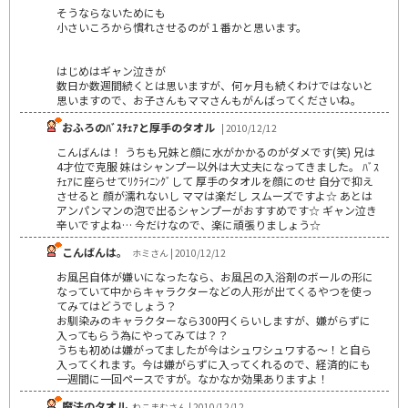
そうならないためにも
小さいころから慣れさせるのが１番かと思います。
はじめはギャン泣きが
数日か数週間続くとは思いますが、何ヶ月も続くわけではないと
思いますので、お子さんもママさんもがんばってくださいね。
おふろのﾊﾞｽﾁｪｱと厚手のタオル
| 2010/12/12
こんばんは！ うちも兄妹と顔に水がかかるのがダメです(笑) 兄は
4才位で克服 妹はシャンプー以外は大丈夫になってきました。 ﾊﾞｽ
ﾁｪｱに座らせてﾘｸﾗｲﾆﾝｸﾞして 厚手のタオルを顔にのせ 自分で抑え
させると 顔が濡れないし ママは楽だし スムーズですよ☆ あとは
アンパンマンの泡で出るシャンプーがおすすめです☆ ギャン泣き
辛いですよね… 今だけなので、楽に頑張りましょう☆
こんばんは。
ホミさん | 2010/12/12
お風呂自体が嫌いになったなら、お風呂の入浴剤のボールの形に
なっていて中からキャラクターなどの人形が出てくるやつを使っ
てみてはどうでしょう？
お馴染みのキャラクターなら300円くらいしますが、嫌がらずに
入ってもらう為にやってみては？？
うちも初めは嫌がってましたが今はシュワシュワする～！と自ら
入ってくれます。今は嫌がらずに入ってくれるので、経済的にも
一週間に一回ペースですが。なかなか効果ありますよ！
魔法のタオル
ねこまむさん | 2010/12/12