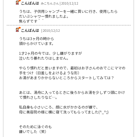
こんばんは
みこちんさん | 2010/12/12
うちは、子供用シャンプーを一緒に買いに行き、使用したら
だいぶシャワー慣れましたよ。
焦らずです＾＾
こんばんは
| 2010/12/12
うちは3ヶ月の時から
頭からかけています。
1才2ヶ月の今では、少し嫌がりますが
泣いたり暴れたりはしません。
やらり慣れだと思いますので、最初はお子さんのおでこにママの
手をつけ（日差しをよけるような形）
お湯があまりかからないところからスタートしてみては？
あとは、湯舟に入ってるときに後ろからお湯を少しずつ頭にかけ
て慣れさしたりなど…。
私自身も小さいころ、顔に水がかかるのが嫌で、
母に美容院の様に横に寝て洗ってもらってました(^_^;)
そのために泳ぐのも
嫌いでした（笑）