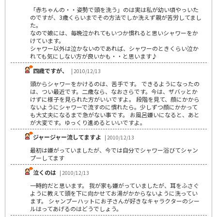
「赤ちゃんの・・姿勢で頭を洗う」のは実は私が幼い頃やっいた
のですが、3歳くらいまでその方法でしか洗えず親が苦労してまし
た。
なので娘には、毎晩泣かれてもいつか慣れると思いシャワーをか
けています。
シャワー以外は泣かないのであれば、シャワーのときくらい泣か
れても気にしない方が良いかも・・と思います♪
四歳ですが、
| 2010/12/13
頭からシャワーをかけるのは、苦手です。 できるようになったの
は、つい最近です。二歳なら、なおさらです。今は、ザバッとか
けずに様子を見られた方がいいですよ。 段階を見て、顔にかから
ないようにシャワーで流すのに慣れたら。少しずつ顔にかかって
も大丈夫になるまで急がない事です。 お風呂嫌いになると、あと
が大変です。ゆっくり進めるといいですよ。
ジャージャー流してますよ
| 2010/12/13
最初は嫌がっていましたが、今では自分でシャワー浴びてシャン
プーしてます
泣くのは
| 2010/12/13
一時的だと思います。 我が家も嫌がっていましたが、耳をふさぐ
ように教えて頭を下に向かせてお湯がかからないように洗ってい
ます。 シャンプーハットにお子さんが好きなキャラクターのシー
ルはってあげるのはどうでしょう。