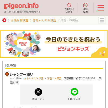
月齢別に
LINE
さがす
登録
はじめての妊娠・育児情報サイト
沐浴・お風呂
お悩み相談室
赤ちゃんのお世話
MENU
相談
シャンプー嫌い
カテゴリー：
赤ちゃんのお世話
>
沐浴・お風呂
｜回答期限：終了 2010/12/26｜ | 回
答数(31)
ポストする
LINEで送る