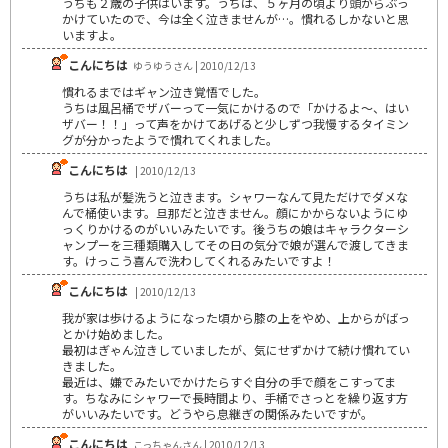
うちも２歳の子供はいます。うちは、５ヶ月の頃より頭からぶっ
かけていたので、今は全く泣きませんが…。慣れるしかないと思
いますよ。
こんにちは
ゆうゆうさん | 2010/12/13
慣れるまではギャン泣き覚悟でした。
うちは風呂桶でザバーって一気にかけるので「かけるよ～、はい
ザバー！！」って声をかけてあげると少しずつ我慢するタイミン
グが分かったようで慣れてくれました。
こんにちは
| 2010/12/13
うちは私が髪洗うと泣きます。シャワーなんて見ただけでダメな
んで桶使います。旦那だと泣きません。顔にかからないようにゆ
っくりかけるのがいいみたいです。後うちの娘はキャラクターシ
ャンプーを三種類購入してその日の気分で娘が選んで渡してきま
す。けっこう喜んで洗わしてくれるみたいですよ！
こんにちは
| 2010/12/13
我が家は歩けるようになった頃から膝の上をやめ、上からがばっ
とかけ始めました。
最初はぎゃん泣きしていましたが、気にせずかけて続け慣れてい
きました。
最近は、嫌でみたいでかけたらすぐ自分の手で顔をこすってま
す。ちなみにシャワーで長時間より、手桶でさっとを繰り返す方
がいいみたいです。どうやら息継ぎの関係みたいですが。
こんにちは
こっちゃんさん | 2010/12/13