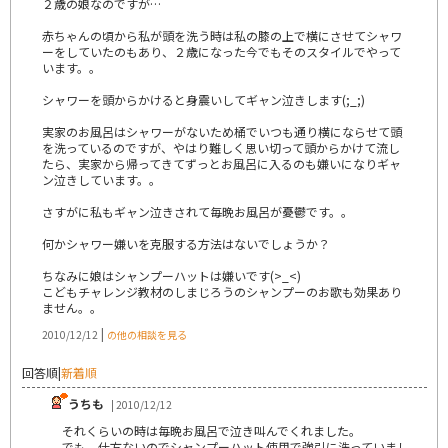
２歳の娘なのですが…
赤ちゃんの頃から私が頭を洗う時は私の膝の上で横にさせてシャワ
ーをしていたのもあり、２歳になった今でもそのスタイルでやって
います。。
シャワーを頭からかけると身震いしてギャン泣きします(;_;)
実家のお風呂はシャワーがないため桶でいつも通り横にならせて頭
を洗っているのですが、やはり難しく思い切って頭からかけて流し
たら、実家から帰ってきてずっとお風呂に入るのも嫌いになりギャ
ン泣きしています。。
さすがに私もギャン泣きされて毎晩お風呂が憂鬱です。。
何かシャワー嫌いを克服する方法はないでしょうか？
ちなみに娘はシャンプーハットは嫌いです(>_<)
こどもチャレンジ教材のしまじろうのシャンプーのお歌も効果あり
ません。。
|
2010/12/12
の他の相談を見る
回答順
|
新着順
うちも
| 2010/12/12
それくらいの時は毎晩お風呂で泣き叫んでくれました。
でも、仕方ないのでシャンプーハット使用で強引に洗っていまし