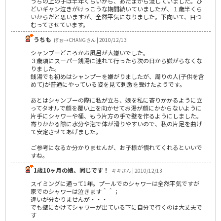
うちの上の子は半年くらいから、あたまから流していました。ひ
どいギャン泣きがけっこうな期間続いていましたが、１歳半くら
いからだと思いますが、全然平気になりました。下向いて、目つ
むってさせています。
うちも
ぼぉ→CHANGさん | 2010/12/13
シャンプーどころかお風呂が大嫌いでした。
３歳頃にスーパー銭湯に連れて行ったら次の日から嫌がらなくな
りました。
銭湯でも初めはシャンプーを嫌がりましたが、周りの人(子供を含
めて)が普通にやっている姿を見て刺激を受けたようです。
あとはシャンプーの際に私が立ち、娘を私に寄りかかるように立
ってタオルで顔を覆い上を向かせてお湯が顔にかからないように
片手にシャワーや桶、もう片方の手で壁を作るようにしました。
寄りかかる際に水分や泡で体が滑りやすいので、私の片足を曲げ
て安定させてあげました。
ご参考になるか分かりませんが、お子様が慣れてくれるといいで
すね。
1歳10ヶ月の娘、同じです！
キキさん | 2010/12/13
スイミングに通って1年。プールでのシャワーは全然平気ですが
家でのシャワーは泣きます＾＾；
違いが分かりませんが・・・
でも壁にかけてシャワーが出ている下に自分で行くのは大丈夫で
す