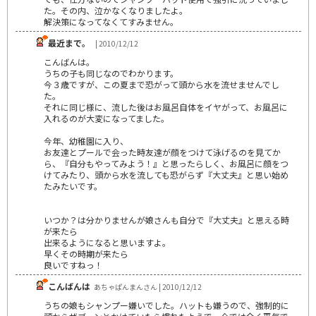
た。その内、泣かなくなりましたよ。
解決策になってなくてすみません。
最近まで。
| 2010/12/12
こんばんは。
うちの子も同じなのでわかります。
今３歳ですが、この夏まで恐がって頭から水を流せませんでし
た。
それに同じ様に、流した後はお風呂自体をイヤがって、お風呂に
入れるのが大変になってました。
今年、幼稚園に入り、
お友達とプールで会った時友達が顔をつけて泳げるのを見てか
ら、『自分もやってみよう！』と思ったらしく、お風呂に顔をつ
けてみたり、頭から水を流しても恐がらず『大丈夫』と思い始め
たみたいです。
いつか？は分かりませんが娘さんも自分で『大丈夫』と思える時
が来たら
出来るようになると思いますよ。
早くその時期が来たら
良いですねっ！
こんばんは
あちゃぱんまんさん | 2010/12/12
うちの娘もシャンプー嫌いでした。ハットも嫌うので、強制的に