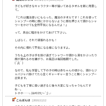
子どもが好きなキャラクター等が描いてあるタオルを新に用意し
て。
『これは魔法使いにもらった、魔法のタオルです！これを使って
シャンプーの時に顔にかからないように顔を押さえて頭からシャ
ワーをかけても全然平気になるんだよ！』
って、具合に暗示をかけてあげて下さい。
しばらく、それで頑張れるかも！
その内に慣れて平気になる様になりますよ。
うちも上の子は手を掛け過ぎてシャワーや頭から湯をかぶったり
顔が濡れるのを嫌がり、お風呂は毎回格闘でした。
(´Д｀)
なので、私も学習して下の子の時は赤ちゃんの頃から、頭からジ
ャバジャバ掛けてたら全くギャーギャー言うこと無くシャンプー
出来ます。
子どもを丁寧に扱い過ぎると後々大変になっちゃうもんです
ね…。
トホホ……┐(&#039;～`;)┌
こんばんは
| 2010/12/12