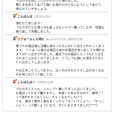
うちの子も同じでしたがそのうち慣れました。
額に手を添えてあげて顔にお湯がかからないようにしてあげて、
慣らせていきましょう。
こんばんは
| 2010/12/23
慣れだと思います！
うちの子たちも甥っ子も姪っ子もシャワー嫌いでしたが、何度も
繰り返して克服しました。
リフォームした時に
みぃたんママさん | 2010/12/26
借りたお風呂場も浴槽も狭かったせいかｷﾞｬﾝ泣きされたことあり
ます。 リフォーム後のお風呂も前のお風呂を思い出してか慣れる
まではｷﾞｬﾝ泣きされました。最近ではお風呂に入ってもｷﾞｬﾝ泣き
されることはなくなりましたが、どうしても頭にお湯をかけると
ｷﾞｬﾝ泣きしてしまいます。
ｳﾁは工夫したりしてません。泣くのは今だけですし泣かなくなる
のを待つだけって感じです。
こんばんは☆
| 2010/12/26
うちの子２人とも、シャンプー嫌いでずっと泣いてました。
お風呂ってかなり響きますし、歩道とかある方なので、虐待？！
って思われそうなくらい、ギャン泣きでした(^^)
でも、誉めて誉めて誉めまくったら「すごいでしょ～」「かっこ
いい？」って聞くようになり、すぐにおさまりました(*^^*)