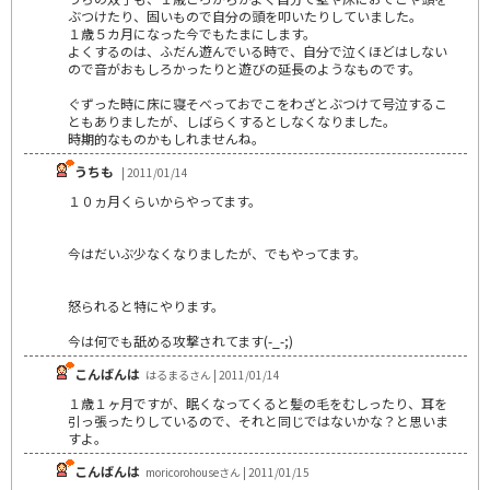
ぶつけたり、固いもので自分の頭を叩いたりしていました。
１歳５カ月になった今でもたまにします。
よくするのは、ふだん遊んでいる時で、自分で泣くほどはしない
ので音がおもしろかったりと遊びの延長のようなものです。
ぐずった時に床に寝そべっておでこをわざとぶつけて号泣するこ
ともありましたが、しばらくするとしなくなりました。
時期的なものかもしれませんね。
うちも
| 2011/01/14
１０ヵ月くらいからやってます。
今はだいぶ少なくなりましたが、でもやってます。
怒られると特にやります。
今は何でも舐める攻撃されてます(-_-;)
こんばんは
はるまるさん | 2011/01/14
１歳１ヶ月ですが、眠くなってくると髪の毛をむしったり、耳を
引っ張ったりしているので、それと同じではないかな？と思いま
すよ。
こんばんは
moricorohouseさん | 2011/01/15