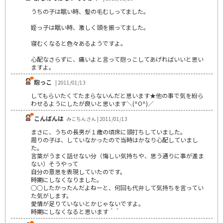
うちの子は眠い時、髪の毛むしってました。
姪っ子は眠い時、激しく頭を振ってました。
寝むくなると色々あるようですよ。
心配なさらずに、痛いよと言って抱っこしてあげればいいと思い
ますよ。
抱っこ
| 2011/01/13
してもらいたくてたまらないんだと思います★他の事で気を紛ら
わせるようにしたが良いと思います＼(^O^)／
こんばんは
みこちんさん | 2011/01/13
まさに、うちの長男が１歳の頃床に頭打ちしていました。
周りの子は、していなかったので当時はかなり心配していまし
た。
言葉がうまく話せない分（悔しい気持ちや、思う通りに事が進ま
ない）そうやって
自分の意思を表現していたのです。
時期にしなくなりました。
○○したかったんだよねーと、何回も代弁して気持ちを言ってい
た気がします。
愛情が足りていないとかじゃないですよ。
時期にしなくなると思います＾＾