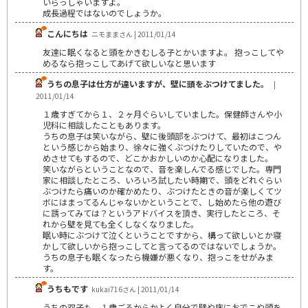
いらっしゃいますよ。
成長過程ではないのでしょうか。
こんにちは
ニモままさん | 2011/01/14
友達に眠くなると頭をかきむしる子とかいますよ。 抱っこしてや
めるなら抱っこしてあげて欲しいなと思います
うちの息子は仕方が違いますが、壁に頭をぶつけてました。
|
2011/01/14
１歳すぎてから１、２ヶ月ぐらいしていました。保健師さんや小
児科に相談したこともあります。
うちの息子は笑いながら、壁に後頭部をぶつけて、最初はこつん
という感じから始まり、徐々に強くぶつけたりしていたので、や
めさせてもするので、どこかおかしいのか心配になりました。
笑いながらということなので、音を楽しんでる感じでした。専門
家に相談したところ、いろいろ試したい時期で、頭をどれぐらい
ぶつけたら痛いのか確かめたり、ぶつけたときの音が楽しくてツ
ボにはまってるんじゃないかということで、し始めたら他の遊び
に誘ってみては？というアドバイスを頂き、実行したところ、そ
れから壁を見ても全くしなくなりました。
眠い時にぶつけて泣くということですから、構って欲しいとか寝
かして欲しいから抱っこしてと言ってるのではないでしょうか。
うちの息子も眠くなったら機嫌が悪くなり、抱っこをせがみま
す。
うちもです
kukai716さん | 2011/01/14
うちの双子も、１歳ごろからかよく自分で壁や床におでこや頭を