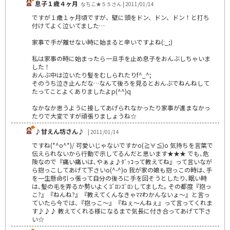
息子１歳４ヶ月
なちこ★５５さん | 2011/01/14
ですが１歳１ヶ月頃ですが、壁に頭をドン、ドン、ドン！と打ち
付けてよく泣いてました…
家事で手が離せない時に始まると辛いですよね(:_;)
私は家事の時に始まったら一旦手を止め息子をおんぶしちゃいま
した！
おんぶ中は泣いたり髪をむしられたりf^_^;
そのうち泣き止んだな…なんて後ろを見るとおんぶでねんねして
たってことよくありましたよp(^^)q
なかなか思うように接してあげられなかったり家事が進まなかっ
たりで大変ですが頑張りましょうね☆
♪甘えん坊さん♪
| 2011/01/14
ですね(*^o^*)/ 可愛いじゃないですかo(≧∀≦)o 気持ちを言葉で
伝えられないから行動で示してるんだと思います★★★ でも､危
険なので『痛い痛いは､やぁょ♪ﾀﾞｯｺって教えてね』って言いなが
ら抱っこしてあげて下さいo(^-^)o 我が家の娘も抱っこの時は､手
を一生懸命引っ張って自分の後ろに手を回そうとしたり､眠い時
は､髪の毛を弄るか勢いよくｺﾞﾛﾝｺﾞﾛﾝしてました｡ その都度『抱っ
こ?』『ねんね?』『教えてくんなきゃﾏﾏわかんないょ～』と言っ
ていたら今では､『抱っこ～』『ねぇ～んねぇ』って言ってくれま
す♪♪♪ 教えてくれる様になるまで気長に付き合ってあげて下さ
い☆