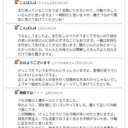
こんばんは
ホミさん | 2011/01/14
まだ思っていることをうまく言葉にできないので、行動で示して
いるんだと思いますよ！一時的だと思いますが、痛そうなので要
求に答えてあげてくださいね！
こんばんは
| 2011/01/14
うちもしてましたよ。まだおしゃべりがうまくできないので自分
の思いがお母さんに伝わらずすることもあります。一番は気持ち
を代弁してあげることかなと思います。眠たいんだよねとか～し
たかったねとか。ちゃんとお母さんは理解しえるんだよと伝える
だけで落ち着きますよ。
おはようございます
さとけんあおさん | 2011/01/14
けっこうそういうお子さんいらっしゃいますよ。愛情が足りてい
ないわけじゃないですよ。
泣くよりもお母さんの気を引く効果的な方法だからじゃないでし
ょうか？始めたら抱っこやギューってしてあげてくださいね。
癇癪では・・・
| 2011/01/14
うちの娘は１歳半～ひどくなりました。
似たように、頭を壁にゴンゴンやってました。痛くて泣いての繰
り返しです。
この時期は、けっこうそういうお子様が多いのだと思いますよ。
自我が芽生え、でも言葉ではうまく伝える手段がないため、行動
に出るのだと思います。
あまりにもひどく、始まると手がつけられないようなら支援セン