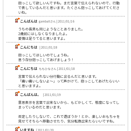
抱っこして欲しいんですね。まだ言葉で伝えられないので、行動
で表しているんだと思います。たくさん抱っこしてあげてくださ
いね。
こんばんは
gamballさん | 2011/01/16
うちの長男も同じようなことありました。
2歳前にはしなくなりましたよ。
愛情は足りてると思いますよ。
こんにちは
| 2011/01/18
抱っこしてほしいのでしょうね。
思う存分抱っこしてあげましょう！
こんにちは
ももひなさん | 2011/01/18
言葉で伝えられない分行動に出るんだと思います。
「痛い痛いしないよ～」って声かけて、抱っこしてあげたらいい
と思いますよ。
こんばんは。
| 2011/01/19
意思表示を言葉で出来ないから、もどかしくて、態度になってし
まっているのだと思います。
否定したりしないで、これで遊ぼうか！とか、楽しいおもちゃを
見せてそちらへ移動させたり、気分転換出来たらいいですね。
いますね
| 2011/01/20