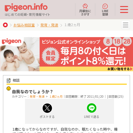
月齢別に
LINE
さがす
登録
はじめての妊娠・育児情報サイト
１歳2ヵ月
お悩み相談室
発育・発達
MENU
相談
自我なのでしょうか？
カテゴリー：
発育・発達
>
１歳2ヵ月
｜回答期限：終了 2011/01/20｜ | 回答数(25)
ポストする
LINEで送る
1歳になってからなのですが、自我なのか、眠たくなった時や、機