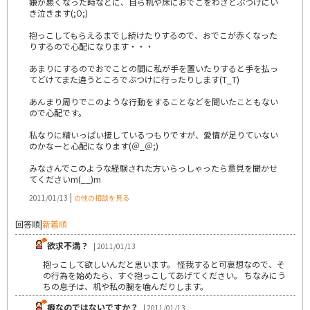
嫌が悪くなった時などに、自ら机や床におでこをわざとぶつけにい
き泣きます(;O;)
抱っこしてもらえるまでし続けたりするので、おでこが赤くなった
りするので心配になります・・・
あまりにするのでおでことの間に私が手を置いたりすると手を払っ
てどけてまた違うところでぶつけに行ったりします(T_T)
あんまり周りでこのような行動をすることなどを聞いたこともない
ので心配です。
私なりに精いっぱい接しているつもりですが、愛情が足りていない
のかなーと心配になります(＠_＠;)
みなさんでこのような経験された方いらっしゃったら意見を聞かせ
てくださいm(__)m
|
2011/01/13
の他の相談を見る
回答順
|
新着順
欲求不満？
| 2011/01/13
抱っこして欲しいんだと思います。 怪我すると可哀想なので、そ
の行為を始めたら、すぐ抱っこしてあげてください。 ちなみにう
ちの息子は、机や私の腕を噛んだりします。
癖なのではないですか？
| 2011/01/13