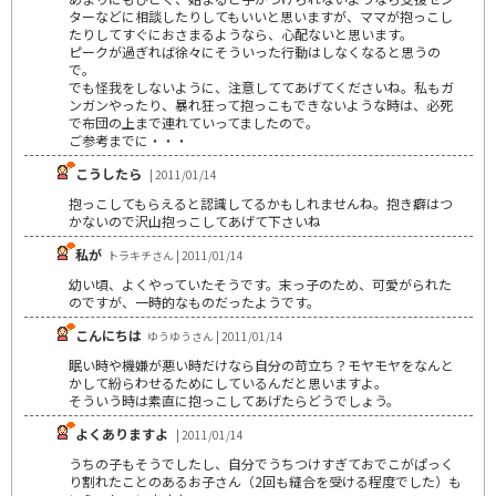
ターなどに相談したりしてもいいと思いますが、ママが抱っこし
たりしてすぐにおさまるようなら、心配ないと思います。
ピークが過ぎれば徐々にそういった行動はしなくなると思うの
で。
でも怪我をしないように、注意しててあげてくださいね。私もガ
ンガンやったり、暴れ狂って抱っこもできないような時は、必死
で布団の上まで連れていってましたので。
ご参考までに・・・
こうしたら
| 2011/01/14
抱っこしてもらえると認識してるかもしれませんね。抱き癖はつ
かないので沢山抱っこしてあげて下さいね
私が
トラキチさん | 2011/01/14
幼い頃、よくやっていたそうです。末っ子のため、可愛がられた
のですが、一時的なものだったようです。
こんにちは
ゆうゆうさん | 2011/01/14
眠い時や機嫌が悪い時だけなら自分の苛立ち？モヤモヤをなんと
かして紛らわせるためにしているんだと思いますよ。
そういう時は素直に抱っこしてあげたらどうでしょう。
よくありますよ
| 2011/01/14
うちの子もそうでしたし、自分でうちつけすぎておでこがぱっく
り割れたことのあるお子さん（2回も縫合を受ける程度でした）も