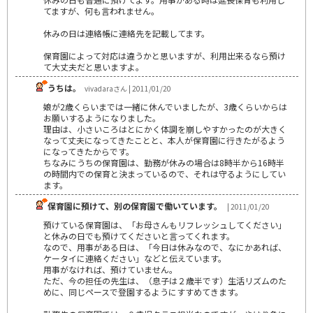
てますが、何も言われません。
休みの日は連絡帳に連絡先を記載してます。
保育園によって対応は違うかと思いますが、利用出来るなら預け
て大丈夫だと思いますよ。
うちは。
vivadaraさん | 2011/01/20
娘が2歳くらいまでは一緒に休んでいましたが、3歳くらいからは
お願いするようになりました。
理由は、小さいころはとにかく体調を崩しやすかったのが大きく
なって丈夫になってきたことと、本人が保育園に行きたがるよう
になってきたからです。
ちなみにうちの保育園は、勤務が休みの場合は8時半から16時半
の時間内での保育と決まっているので、それは守るようにしてい
ます。
保育園に預けて、別の保育園で働いています。
| 2011/01/20
預けている保育園は、「お母さんもリフレッシュしてください」
と休みの日でも預けてくださいと言ってくれます。
なので、用事がある日は、「今日は休みなので、なにかあれば、
ケータイに連絡ください」などと伝えています。
用事がなければ、預けていません。
ただ、今の担任の先生は、（息子は２歳半です）生活リズムのた
めに、同じペースで登園するようにすすめてきます。