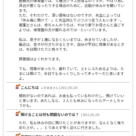
勤務先の保育園では、０歳児クラス担当なのですが、やはり急に
具合が悪くなったりする場合のために、出勤か休みかを聞いてい
ます。
ただ、それだけで、深い意味はないのですが、先生によっては
「休み毎に預けて…」と先生同士でぶつぶつ言う人もいます…。
看護士さんは、赤ちゃんのうちは、やはり家でお母さんと過ごす
よりは、保育園の方が疲れるのでは…といっています。
私は、息子が１歳になるくらいまでは、休ませていましたが、
最近は、息子が行きたがるときや、自分が平日に用事があるとき
は、半日預けたりと色々です。
罪悪感はよくわかります。
でも、用事があったり、疲れていて、ストレスためるよりは、た
まには預けて、半日でもゆっくりしたってオッケーだと思います
よ。
こんにちは
ニモままさん | 2011/01/20
規則がないのであれば、お金も払っているわけだし、預けていい
と思います。あたしなら、２人とも休みになったらデートしちゃ
うかも。
預けることは何も問題ないのでは？
| 2011/01/20
ただ、私も休みの日に預けたことがありますが、なんとなく後ろ
めたさが。。。とりあえず早く迎えに行きました。