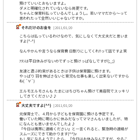
預けていいとおもいますよ。
ダメと明確化されていないなら尚更です。
ちゃんと保育料払っているんでしょうし。若いママだから～って
思われたって全然いいじゃないですか。
それだけのお金を
| 2011/01/20
こちらは払っているわけなので、気にしなくて大丈夫だと思いま
すよ(^-^)
なんやかんや言うなら保育費 日割りにしてくれ!!って話ですよ笑
ｱﾀｼは平日休みがないのでずっと預けっぱなしですが(;_;)
友達と遊ぶ約束があるときは子供は保育園に預けます。
やっぱり 羽を伸ばさないと育児も仕事も楽しく出来ないですから
ね( ´∀`)
エルモエルモさんも たまにはちびちゃん預けて美容院でスッキリ
してきてください♪♪
大丈夫ですよ(^^)
| 2011/01/20
元保育士で、４月から子どもを保育園に預ける予定です。
働いていた時に明らかに休みだなってママさんもいましたが、特
になんとも思いませんでしたよ♪
『今日は携帯に連絡ください』と一言くれると、緊急時の連絡が
スムーズにできて助かります(^^)v
もし気になるようでしたら、『今日はお休みなんですが、やるこ