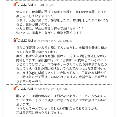
こんにちは♪
| 2011/01/20
休みでも、保育園に預けています☆姫も、毎日の保育園、とても
楽しみにしています（^-^）
うちは、天気が良いと、掃除をしたり、布団を干したり↑ｷﾚｲにな
ると、気分が良いので☆
休みの時は、早めに迎えに行ってあげます（^-^）
ﾘﾌﾚｯｼｭは、家事をしながら、音楽を聴くです♪
こんにちは☆
セナ☆ルイさん | 2011/01/20
うちの保育園も休みでも預けて大丈夫だし、土曜日も普通に預か
ってくれる園で助かってます。
実際、私は今次男は保育園に預けて三男(６ヶ月)を育児しながら
内職してます。保育園に行っている間ずっと内職しているかとい
うとそうではないし、下の子のサークル行ったり用事済ませたり
もしてます。休みの時は預けないでなんて言われたら正直困っち
ゃいます(&gt;_&lt;)ちゃんとお金払ってるし、用事のある時や忙
しい時は気にせず預けていいと思いますよ。余裕がないと育児で
きませんもんね☆
こんにちは
ももひなさん | 2011/01/20
園によっては親の休みの日は預けないようにってところもあるみ
たいですが、そういう決まりがないなら気にせずに預けていいと
思います。
ママだって一人でゆっくりしたい時間だってありますから。
私は美容院に行ったりしてますよ。