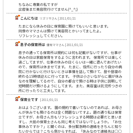
ちなみに専業の私ですが
出産後まだ美容院行けてません(^_^;)
こんにちは
リズリサさん | 2011/01/21
たまになら休みの日に保育園に預けてもいいと思います。
同僚のママさんは預けて美容院とかいってましたよ。
リフレッシュしてください。
息子の保育所は
優有ママさん | 2011/01/21
息子の通ってる保育所は規約には何も記載がないですが、仕事が
休みの日は家庭保育をするように言われます。 保育所では楽しく
過ごしてますが、仕事の休みの日くらいは一緒に遊んであげたい
ので、保育所は休ませてます。 たまに、役所に行ったり自分の病
院に行かないと行けないときは事情を話して預けて、昼や昼寝の
終わる15時頃迎えに行ってます。 子供は小さいながらに親が休み
なのを理解してるので、自分の都合で預ける時は子供に説明して
短時間だけ預けるようにしてます。 また、美容室は託児所つきの
所に行ったりと工夫してます。
保育士です
| 2011/01/21
おはようございます。 園の規約で書いてないのであれば、お母さ
んが休みでも預けるのは全く問題ないですよ。題の通り私は保育
士ですが、お母さん方もリフレッシュする時間は必要だと思いま
すし、大抵の保育士さんも同じ考えではないでしょうか。「お仕
事休みですか？」と聞くのは、多分緊急時の連絡をきちんと知り
たいからでは？こちら側からすれば、「休みなので連絡先は○○