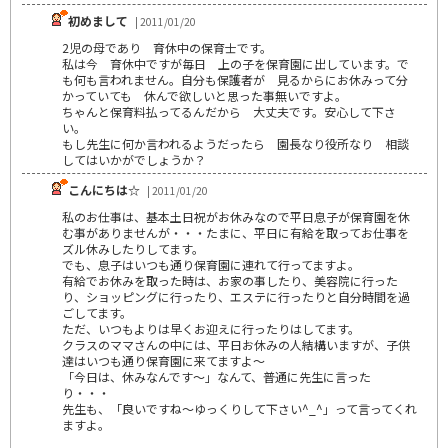
初めまして
| 2011/01/20
2児の母であり 育休中の保育士です。
私は今 育休中ですが毎日 上の子を保育園に出しています。で
も何も言われません。自分も保護者が 見るからにお休みって分
かっていても 休んで欲しいと思った事無いですよ。
ちゃんと保育料払ってるんだから 大丈夫です。安心して下さ
い。
もし先生に何か言われるようだったら 園長なり役所なり 相談
してはいかがでしょうか？
こんにちは☆
| 2011/01/20
私のお仕事は、基本土日祝がお休みなので平日息子が保育園を休
む事がありませんが・・・たまに、平日に有給を取ってお仕事を
ズル休みしたりしてます。
でも、息子はいつも通り保育園に連れて行ってますよ。
有給でお休みを取った時は、お家の事したり、美容院に行った
り、ショッピングに行ったり、エステに行ったりと自分時間を過
ごしてます。
ただ、いつもよりは早くお迎えに行ったりはしてます。
クラスのママさんの中には、平日お休みの人結構いますが、子供
達はいつも通り保育園に来てますよ～
「今日は、休みなんです～」なんて、普通に先生に言った
り・・・
先生も、「良いですね～ゆっくりして下さい^_^」って言ってくれ
ますよ。