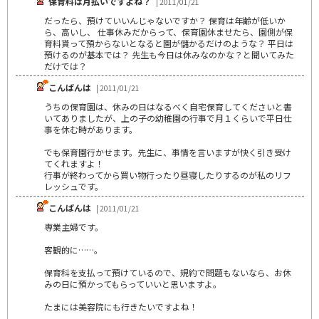
保育料は月払いですよね？
| 2011/01/21
だったら、預けていいんじゃないですか？ 保育は年齢が低いか
ら、高いし、 仕事休みだからって、保育園休ませたら、園側が保
育料貰って預からないとなると園が儲かるだけのような？ 平日は
預けるのが基本では？ 先生も今日は休みなのかな？と聞いてみた
だけでは？
こんばんは
| 2011/01/21
うちの保育園は、休みの日はなるべく自宅保育してくださいと書
いてありましたが、上の子の幼稚園の行事で月１くらいで平日仕
事を休む時があります。
でも保育園行かせます。先生に、事情を言いますが快く引き受け
てくれますよ！
行事が終わってから買い物行ったり昼寝したりするのが私のリフ
レッシュです。
こんばんは
| 2011/01/21
専業主婦です。
客観的に……。
保育科を支払って預けているので、規約で問題もないなら、お休
みの日に預かってもらっていいと思いますよ。
たまには美容院にも行きたいですよね！