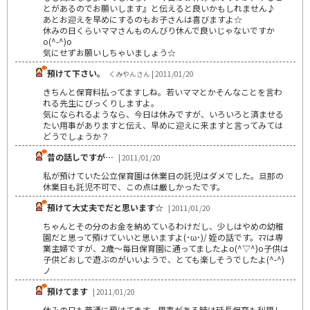
とがあるのでお願いします』と伝えると良いかもしれません♪
あとお迎えを早めにするのもお子さんは喜びますよ☆
休みの日くらいママさんものんびり休んで良いじゃないですか
o(^-^)o
気にせずお願いしちゃいましょう☆
預けて下さい。
くみやんさん | 2011/01/20
きちんと保育料払ってますしね。若いママとかそんなことを言わ
れる先生にびっくりしますよ。
気になられるようなら、今日は休みですが、いろいろと済ませる
たい用事がありますと伝え、早めに迎えに来ますと言ってみては
どうでしょうか？
昔の話しですが…
| 2011/01/20
私が預けていた公立保育園は休業日の託児はダメでした。旦那の
休業日も託児不可で、この点は厳しかったです。
預けて大丈夫でだと思います☆
| 2011/01/20
ちゃんとその分のお金を納めているわけだし、少しはやめの幼稚
園だと思って預けていいと思いますよ(･ω･)/ 姪の話です。ﾏﾏは専
業主婦ですが、2歳～毎日保育園に通ってましたよo(^▽^)o子供は
子供どおしで遊ぶのがいいようで、とても楽しそうでしたよ(^-^)
ノ
預けてます
| 2011/01/20
休みの日も普通に預けてます。用事がある時は延長保育も利用し