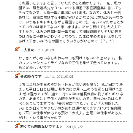
にお願いします」と言っていただけると助かります。一応、私の
園では、緊急連絡先を３つ、かける順番で家庭調査票に書いても
らってるので、大抵一番に職場にかけます。なので、休みと一言
あれば、職場に電話する手間が省けるかなと(私は電話が苦手なの
で、いつもドキドキしながら電話するので)。 若いママだからとか
っていうのは考えてないと思いますよ。だから預けても大丈夫で
す！ただ、休みの日毎回朝一番で預けて閉園時間ギリギリに来る
のは流石に子供がかわいそうなので、たまに早めのお迎えをして
あげて下さいね(うちの園でそういう方がいるので…)(^。^;)
二人目の
| 2011/01/21
お子さんが小さいならお休みの日も預けてもいいと思います。 私
のリフレッシュはドライブなので子供を乗せて走っていますよ。
あと足湯もいいです
その時々です
しんさん | 2011/01/21
うちは旦那が平日の不定休（休みが無い週も度々） 私が固定で決
まった平日１日と日曜日 基本的には月～土のうち週５日預けてま
す 朝は遅めですが、迎えに行くのはは延長保育の終了ギリギリ な
ので、あまりにも子供との時間が少ないので、自分の休みはなる
べく休ませてます でも『美容室に行きたい』とか『大掃除した
い』とか自分でやりたい事があれば通わせてますよ(^O^) 保育園
も『平日は仕事が休みでも預けて大丈夫。土曜日は仕事がある人
だけ』という事だったので
若くても関係ないですよ♪
| 2011/01/22