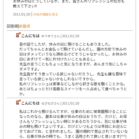
お休みの日どうしているか、また、皆さんのリフレッシュの仕方も
教えて下さい!!
|
2011/01/20
の他の相談を見る
回答順
|
新着順
こんにちは
ゆうゆうさん | 2011/01/20
昔の話でしたが、休みの日に預けることもありました。
だってちゃんとお金払って預けているんだし、園の方針で休みの
日はダメっていうなら諦めるけどそうじゃなかったし、お休みの
日にあずけて一気に片付けたいこともあるし。
先生の言うこともちょっと気になりますが、あんまり気にしちゃ
ダメですよ。
先生皆がそう思っている訳じゃないだろうし、先生も嫌な意味で
言っている訳じゃないかもしれないですから。
私のリフレッシュは家事などしながら好きな歌を聴くことかな。
あとはちょっとだけ高級なスイーツを一人占めして食べちゃうと
か。
こんにちは
なぴなぴさん | 2011/01/20
私はこれから預けるんですが、仕事のために保育園預けることに
なったのなら、基本は仕事が休みの日はおうちで、だけど、お母
さんもリフレッシュしたい時とかあるだろうから、別に仕事が休
みの時も預けてよいですよ、だけどいつもよりは早目にお迎えに
きてあげてね、と言われました。 園の規約で禁止されていないな
ら、仕事が休みの時でも、うまく活用されて良いと思います(^^)