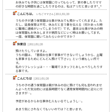
お休みでも子供には保育園に行ってもらって、家の事したりママ
の好きな時間を過ごしたりするのは、私はアリだと思います^_^
こんにちは。
いちごママさん | 2011/01/20
うちの子が通う保育園は仕事が休みでも預かってくれますよ。た
だし、延長保育は不可、休みだと言う事を伝える（何かあった時
に職場に連絡がいってしまうので）です。 基本は仕事が休みの時
は保育園もお休みしますが病院などにいく時はお願いしてます。
一度、保育園に聞いてみたらいかがですか？
休業日
| 2011/01/20
預けたりしていますよ。
うちの園は、「普段お仕事で家事ができないでしょうから、土曜
も家事するためにどんどん預けて下さい」という頼もしい所で
す。
私のリフレッシュは・・・職場でスタッフとおしゃべりしたりす
る事です。
こんにちは
| 2011/01/20
うちの子の通う保育園は親が休みの日に預けても何も言われませ
んよ～ただ気分的には延長時間でなく通常保育時間内に迎えに行
きますが…。
予定があるからお仕事休む人もいるでしょうし…。
あまり気にされなくてもいいのでは？と思います。