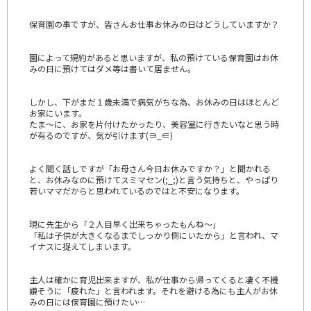
保育園の事ですが、皆さんお仕事お休みの日はどうしていますか？
園によって規約があると思いますが、私の預けている保育園はお休
みの日に預けてはダメ等は書いて居ません。
しかし、下がまだ１歳未満で病気がちな為、お休みの日はほとんど
お家にいます。
たま～に、お家を片付けたかったり、美容室に行きたいなと思う時
が有るのですが、気が引けます(∋_∈)
よく聞く話しですが「お母さん今日お休みですか？」と聞かれる
と、お休みなのに預けてスミマセン(;_;)と言う気持ちと、やっぱり
若いママだからと思われているのではと不安になります。
現に先生から「２人目早く出来ちゃったもんね～」
「私は子供が大きくなるまでしっかり側にいたから」と言われ、マ
イナスに捉えてしまいます。
主人は確かに育児出来ますが、私が仕事から帰ってくると凄く不機
嫌そうに「疲れた」と言われます。それを避ける為にも主人がお休
みの日には保育園に預けたい…