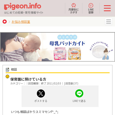
月齢別に
LINE
さがす
登録
はじめての妊娠・育児情報サイト
お悩み相談室
MENU
相談
保育園に預けている方
カテゴリー：｜回答期限：終了 2011/02/03｜ | 回答数(37)
ポストする
LINEで送る
いつも相談ばかりスミマセンf^_^;