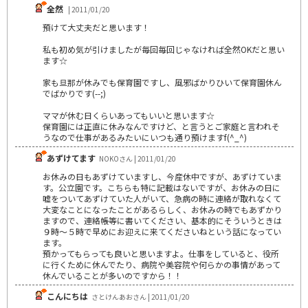
全然
| 2011/01/20
預けて大丈夫だと思います！
私も初め気が引けましたが毎回毎回じゃなければ全然OKだと思い
ます☆
家も旦那が休みでも保育園ですし、風邪ばかりひいて保育園休ん
でばかりです(--;)
ママが休む日くらいあってもいいと思います☆
保育園には正直に休みなんですけど、と言うとご家庭と言われそ
うなので仕事があるみたいにいつも通り預けますf(^_^)
あずけてます
NOKOさん | 2011/01/20
お休みの日もあずけていますし、今産休中ですが、あずけていま
す。公立園です。こちらも特に記載はないですが、お休みの日に
嘘をついてあずけていた人がいて、急病の時に連絡が取れなくて
大変なことになったことがあるらしく、お休みの時でもあずかり
ますので、連絡帳等に書いてください、基本的にそういうときは
９時～５時で早めにお迎えに来てくださいねという話になってい
ます。
預かってもらっても良いと思いますよ。仕事をしていると、役所
に行くために休んでたり、病院や美容院や何らかの事情があって
休んでいることが多いのですから！！
こんにちは
さとけんあおさん | 2011/01/20