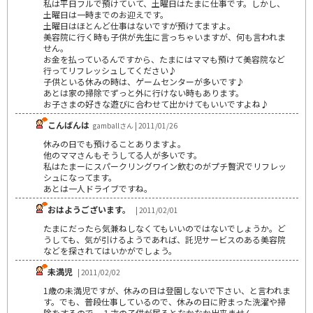
私は平日フルで預けていて、土曜日はたまに仕事です。しかし、
土曜日は一時までのお迎えです。
土曜日はほとんど仕事はないですが預けてますよ。
美容院に行く時も子供が先生に言っちゃいますが、何も言われま
せん。
お金を払っているんですから、たまにはママも預けて美容院など
行ってリフレッシュしてください♪
子供といる休みの時は、ゲームセンターが多いです♪
あとは家の掃除でずっと外に行けない時もあります。
お子さまの好きな遊びに合わせて出かけてもいいですよね♪
こんばんは
gamballさん | 2011/01/26
休みの日でも預けることありますよ。
他のママさんもそうしてる人が多いです。
私はたまーにスパークリングワイン飲むのがプチ贅沢でリフレッ
シュになってます。
あとは一人ドライブですね。
おはようございます。
| 2011/02/01
たまにだったら気兼ねしなくてもいいのではないでしょうか。ど
うしても、気が引けるようであれば、託児サービスのある美容院
などを探されてはいかがでしょう。
未満児
| 2011/02/02
1歳の未満児ですが、休みの日は登園しないで下さい、と言われま
す。でも、普段仕事しているので、休みの日に貯まった洗濯や掃
除をするので、１才の子供が居るとなかなか出来ません。