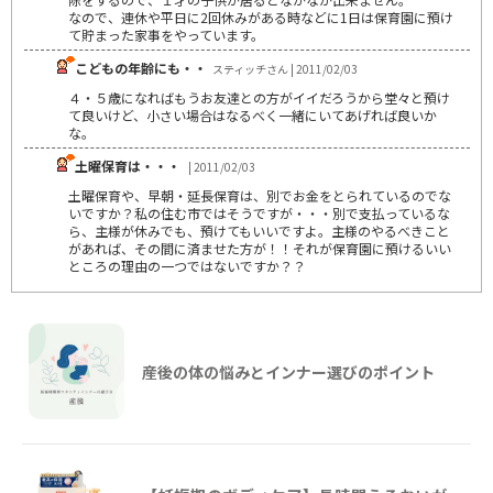
なので、連休や平日に2回休みがある時などに1日は保育園に預け
て貯まった家事をやっています。
こどもの年齢にも・・
スティッチさん | 2011/02/03
４・５歳になればもうお友達との方がイイだろうから堂々と預け
て良いけど、小さい場合はなるべく一緒にいてあげれば良いか
な。
土曜保育は・・・
| 2011/02/03
土曜保育や、早朝・延長保育は、別でお金をとられているのでな
いですか？私の住む市ではそうですが・・・別で支払っているな
ら、主様が休みでも、預けてもいいですよ。主様のやるべきこと
があれば、その間に済ませた方が！！それが保育園に預けるいい
ところの理由の一つではないですか？？
産後の体の悩みとインナー選びのポイント