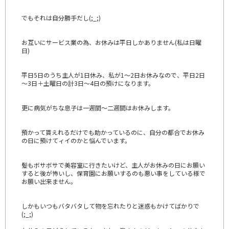
でもそれは自分勝手だし(;_;)
お互いにサービス業の為、お休みは平日しかありません(私は日曜
日)
平日5日のうち主人が1日休み、私が1～2日お休みなので、平日2日
～3日＋土曜日の計3日～4日の預けになります。
更に病気がちな息子は一週間～二週間はお休みします。
預かって貰えれるだけでも助かっているのに、自分の都合でお休み
の日に預けてィイのかと悩んでいます。
髪もボサボサで美容室に行きたいけど、主人がお休みの日にお願い
すると後が怖いし、保育園にお願いするのも悪い事をしている様で
お願い出来ません。
しかもいつもバタバタして物を忘れたりと迷惑もかけてばかりで
(;_;)